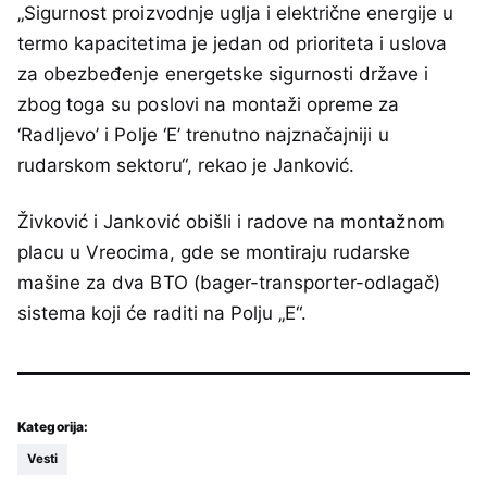
„Sigurnost proizvodnje uglјa i električne energije u
termo kapacitetima je jedan od prioriteta i uslova
za obezbeđenje energetske sigurnosti države i
zbog toga su poslovi na montaži opreme za
‘Radlјevo’ i Polјe ‘E’ trenutno najznačajniji u
rudarskom sektoru“, rekao je Janković.
Živković i Janković obišli i radove na montažnom
placu u Vreocima, gde se montiraju rudarske
mašine za dva BTO (bager-transporter-odlagač)
sistema koji će raditi na Polјu „E“.
Kategorija:
Vesti