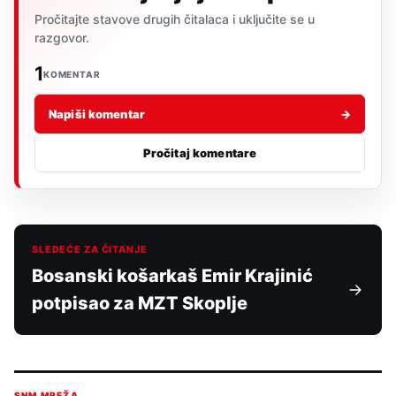
Pročitajte stavove drugih čitalaca i uključite se u
razgovor.
1
KOMENTAR
Napiši komentar
→
Pročitaj komentare
SLEDEĆE ZA ČITANJE
Bosanski košarkaš Emir Krajinić
potpisao za MZT Skoplje
SNM MREŽA