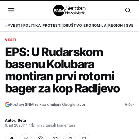
Pređi
na
Otvori
Otvo
sadržaj
meni
pret
VESTI
POLITIKA
PROTESTI
DRUŠTVO
EKONOMIJA
REGION I SVET
VESTI
EPS: U Rudarskom
basenu Kolubara
montiran prvi rotorni
bager za kop Radlјevo
›
Postavi
SNM.rs
kao omiljeni Google izvor
Više
Autor:
Beta
9. jul 2026.
14:41
2 min čitanja
1 komentara