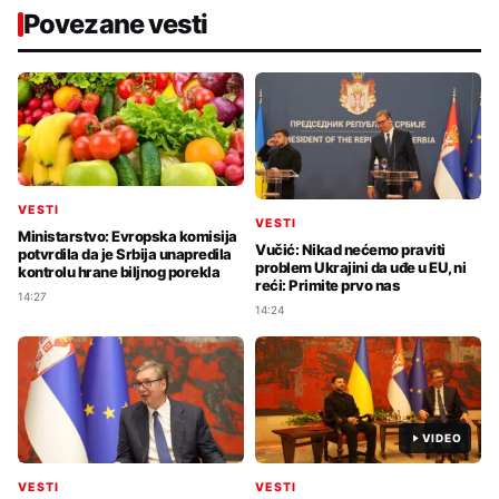
Povezane vesti
VESTI
VESTI
Ministarstvo: Evropska komisija
Vučić: Nikad nećemo praviti
potvrdila da je Srbija unapredila
problem Ukrajini da uđe u EU, ni
kontrolu hrane biljnog porekla
reći: Primite prvo nas
14:27
14:24
VIDEO
VESTI
VESTI