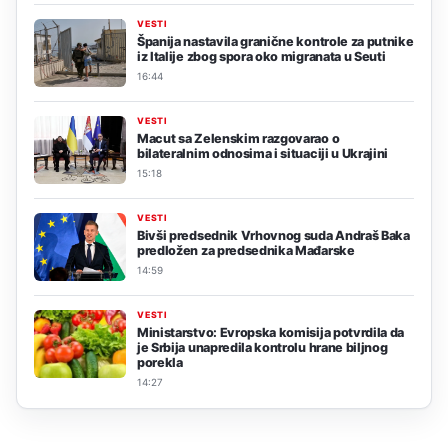
VESTI
Španija nastavila granične kontrole za putnike
iz Italije zbog spora oko migranata u Seuti
16:44
VESTI
Macut sa Zelenskim razgovarao o
bilateralnim odnosima i situaciji u Ukrajini
15:18
VESTI
Bivši predsednik Vrhovnog suda Andraš Baka
predložen za predsednika Mađarske
14:59
VESTI
Ministarstvo: Evropska komisija potvrdila da
je Srbija unapredila kontrolu hrane biljnog
porekla
14:27