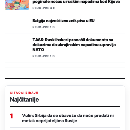
poginule noćas u ruskim napadima kod Kijeva
REUC
•
PRE 3 H
Balgija najveći izvoznik piva u EU
REUC
•
PRE 1 D
TASS: Ruski hakeri pronašli dokumenta sa
dokazima da ukrajinskim napadima upravlja
NATO
REUC
•
PRE 1 D
ČITAOCI BIRAJU
Najčitanije
1
Vulin: Srbija da se obaveže da neće prodati ni
metak neprijateljima Rusije