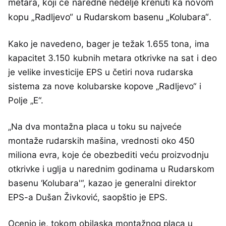
metara, koji će naredne nedelje krenuti ka novom
kopu „Radljevo“ u Rudarskom basenu „Kolubara“.
Kako je navedeno, bager je težak 1.655 tona, ima
kapacitet 3.150 kubnih metara otkrivke na sat i deo
je velike investicije EPS u četiri nova rudarska
sistema za nove kolubarske kopove „Radljevo“ i
Polje „E“.
„Na dva montažna placa u toku su najveće
montaže rudarskih mašina, vrednosti oko 450
miliona evra, koje će obezbediti veću proizvodnju
otkrivke i uglјa u narednim godinama u Rudarskom
basenu ‘Kolubara'“, kazao je generalni direktor
EPS-a Dušan Živković, saopštio je EPS.
Ocenio je, tokom obilaska montažnog placa u