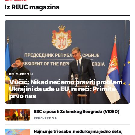
Iz REUC magazina
REUC
•
PRE 3 H
Vučić: Nikad nećemo praviti problem
Ukrajini da uđe u EU, ni reći: Primite
prvo nas
BBC o poseti Zelenskog Beogradu (VIDEO)
REUC
•
PRE 3 H
Najmanje tri osobe, među kojima jedno dete,