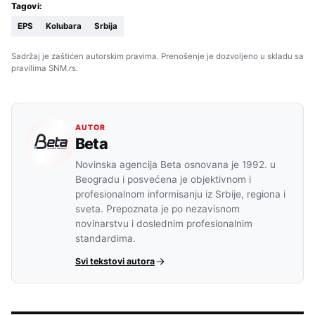
Tagovi:
EPS
Kolubara
Srbija
Sadržaj je zaštićen autorskim pravima. Prenošenje je dozvoljeno u skladu sa
pravilima SNM.rs.
AUTOR
Beta
Novinska agencija Beta osnovana je 1992. u
Beogradu i posvećena je objektivnom i
profesionalnom informisanju iz Srbije, regiona i
sveta. Prepoznata je po nezavisnom
novinarstvu i doslednim profesionalnim
standardima.
Svi tekstovi autora