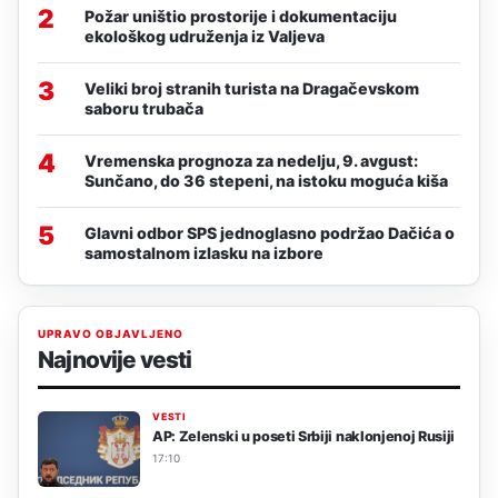
2
Požar uništio prostorije i dokumentaciju
ekološkog udruženja iz Valjeva
3
Veliki broj stranih turista na Dragačevskom
saboru trubača
4
Vremenska prognoza za nedelju, 9. avgust:
Sunčano, do 36 stepeni, na istoku moguća kiša
5
Glavni odbor SPS jednoglasno podržao Dačića o
samostalnom izlasku na izbore
UPRAVO OBJAVLJENO
Najnovije vesti
VESTI
AP: Zelenski u poseti Srbiji naklonjenoj Rusiji
17:10