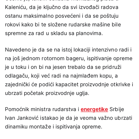
Kaleniću, da je klјučno da svi izvođači radova
ostanu maksimalno posvećeni i da se poštuju
rokovi kako bi te složene rudarske mašine bile
spremne za rad u skladu sa planovima.
Navedeno je da se na istoj lokaciji intenzivno radi i
na još jednom rotornom bageru, ispitivanje opreme
je u toku i on bi na jesen trebalo da se pridruži
odlagaču, koji već radi na najmlađem kopu, a
zajednički će podići kapacitet proizvodnje otkrivke i
ubrzati početak proizvodnje uglјa.
Pomoćnik ministra rudarstva i
energetike
Srbije
Ivan Janković istakao je da je veoma važno ubrzati
dinamiku montaže i ispitivanja opreme.