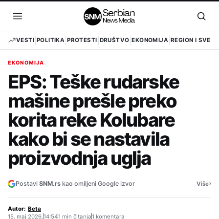
Pređi
na
Otvori
Otvo
sadržaj
meni
pret
VESTI
POLITIKA
PROTESTI
DRUŠTVO
EKONOMIJA
REGION I SVET
EKONOMIJA
EPS: Teške rudarske
mašine prešle preko
korita reke Kolubare
kako bi se nastavila
proizvodnja uglja
›
Postavi
SNM.rs
kao omiljeni Google izvor
Više
Autor:
Beta
15. maj 2026.
14:54
1 min čitanja
1 komentara