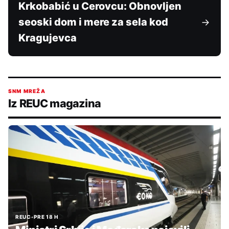
Krkobabić u Cerovcu: Obnovljen
seoski dom i mere za sela kod
Kragujevca
SNM MREŽA
Iz REUC magazina
REUC
•
PRE 18 H