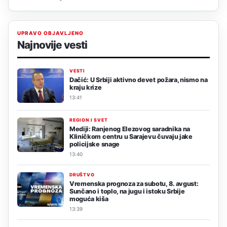
UPRAVO OBJAVLJENO
Najnovije vesti
VESTI
Dačić: U Srbiji aktivno devet požara, nismo na
kraju krize
13:41
REGION I SVET
Mediji: Ranjenog Elezovog saradnika na
Kliničkom centru u Sarajevu čuvaju jake
policijske snage
13:40
DRUŠTVO
Vremenska prognoza za subotu, 8. avgust:
Sunčano i toplo, na jugu i istoku Srbije
moguća kiša
13:39