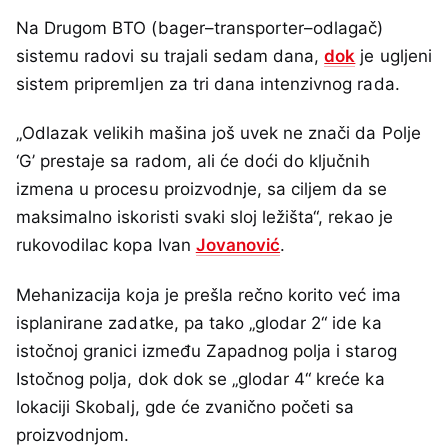
Na Drugom BTO (bager–transporter–odlagač)
sistemu radovi su trajali sedam dana,
dok
je ugljeni
sistem pripremljen za tri dana intenzivnog rada.
„Odlazak velikih mašina još uvek ne znači da Polje
‘G’ prestaje sa radom, ali će doći do ključnih
izmena u procesu proizvodnje, sa ciljem da se
maksimalno iskoristi svaki sloj ležišta“, rekao je
rukovodilac kopa Ivan
Jovanović
.
Mehanizacija koja je prešla rečno korito već ima
isplanirane zadatke, pa tako „glodar 2“ ide ka
istočnoj granici između Zapadnog polja i starog
Istočnog polja, dok dok se „glodar 4“ kreće ka
lokaciji Skobalj, gde će zvanično početi sa
proizvodnjom.