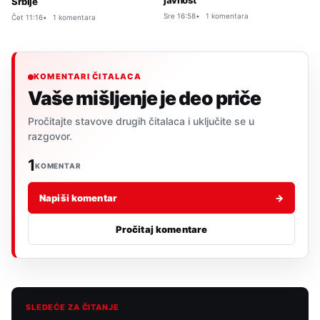
javnost
Srbije
Sre 16:58
1 komentara
Čet 11:16
1 komentara
KOMENTARI ČITALACA
Vaše mišljenje je deo priče
Pročitajte stavove drugih čitalaca i uključite se u
razgovor.
1
KOMENTAR
Napiši komentar
→
Pročitaj komentare
SLEDEĆE ZA ČITANJE