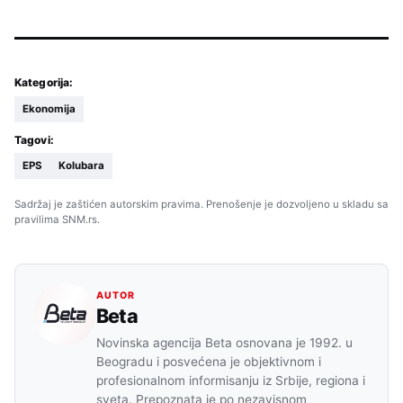
Kategorija:
Ekonomija
Tagovi:
EPS
Kolubara
Sadržaj je zaštićen autorskim pravima. Prenošenje je dozvoljeno u skladu sa
pravilima SNM.rs.
AUTOR
Beta
Novinska agencija Beta osnovana je 1992. u
Beogradu i posvećena je objektivnom i
profesionalnom informisanju iz Srbije, regiona i
sveta. Prepoznata je po nezavisnom