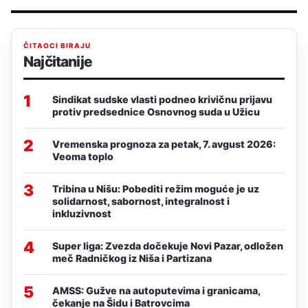
ČITAOCI BIRAJU
Najčitanije
1
Sindikat sudske vlasti podneo krivičnu prijavu
protiv predsednice Osnovnog suda u Užicu
2
Vremenska prognoza za petak, 7. avgust 2026:
Veoma toplo
3
Tribina u Nišu: Pobediti režim moguće je uz
solidarnost, sabornost, integralnost i
inkluzivnost
4
Super liga: Zvezda dočekuje Novi Pazar, odložen
meč Radničkog iz Niša i Partizana
5
AMSS: Gužve na autoputevima i granicama,
čekanje na Šidu i Batrovcima