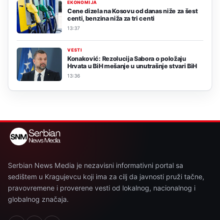
EKONOMIJA
Cene dizela na Kosovu od danas niže za šest
centi, benzina niža za tri centi
13:37
VESTI
Konaković: Rezolucija Sabora o položaju
Hrvata u BiH mešanje u unutrašnje stvari BiH
13:36
Serbian News Media je nezavisni informativni portal sa
sedištem u Kragujevcu koji ima za cilj da javnosti pruži tačne,
pravovremene i proverene vesti od lokalnog, nacionalnog i
globalnog značaja.