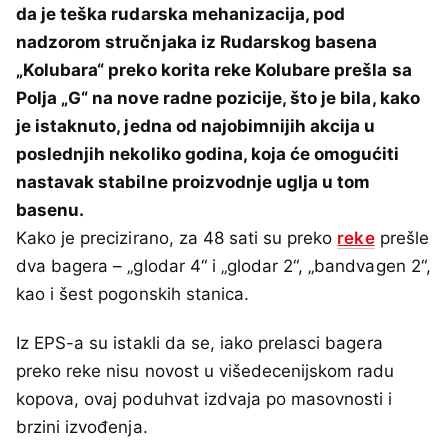
da je teška rudarska mehanizacija, pod
nadzorom stručnjaka iz Rudarskog basena
„Kolubara“ preko korita reke Kolubare prešla sa
Polja „G“ na nove radne pozicije, što je bila, kako
je istaknuto, jedna od najobimnijih akcija u
poslednjih nekoliko godina, koja će omogućiti
nastavak stabilne proizvodnje uglja u tom
basenu.
Kako je precizirano, za 48 sati su preko
reke
prešle
dva bagera – „glodar 4“ i „glodar 2“, „bandvagen 2“,
kao i šest pogonskih stanica.
Iz EPS-a su istakli da se, iako prelasci bagera
preko reke nisu novost u višedecenijskom radu
kopova, ovaj poduhvat izdvaja po masovnosti i
brzini izvođenja.