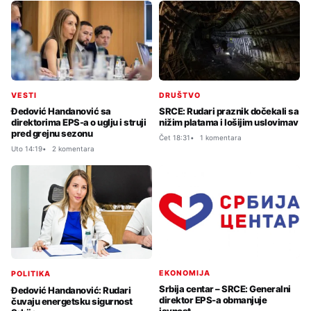
VESTI
DRUŠTVO
Đedović Handanović sa
SRCE: Rudari praznik dočekali sa
direktorima EPS-a o uglju i struji
nižim platama i lošijim uslovimav
pred grejnu sezonu
Čet 18:31
1 komentara
Uto 14:19
2 komentara
EKONOMIJA
POLITIKA
Srbija centar – SRCE: Generalni
Đedović Handanović: Rudari
direktor EPS-a obmanjuje
čuvaju energetsku sigurnost