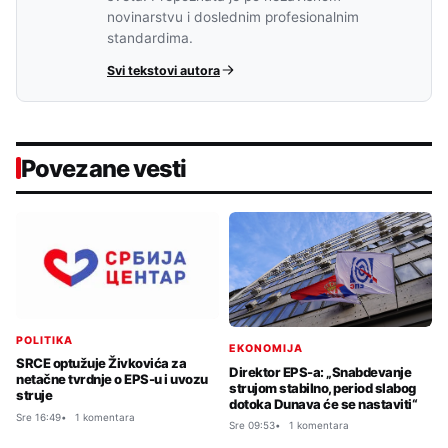
novinarstvu i doslednim profesionalnim
standardima.
Svi tekstovi autora
Povezane vesti
POLITIKA
EKONOMIJA
SRCE optužuje Živkovića za
Direktor EPS-a: „Snabdevanje
netačne tvrdnje o EPS-u i uvozu
strujom stabilno, period slabog
struje
dotoka Dunava će se nastaviti“
Sre 16:49
1 komentara
Sre 09:53
1 komentara