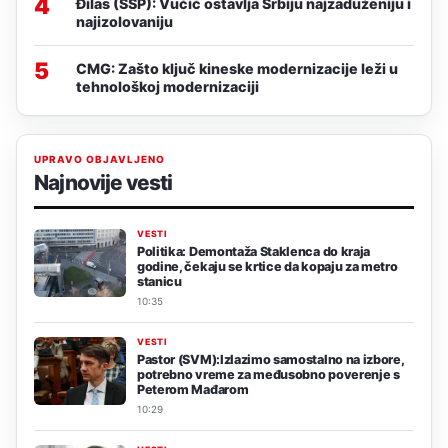
4
Đilas (SSP): Vučić ostavlja Srbiju najzaduženiju i
najizolovaniju
5
CMG: Zašto ključ kineske modernizacije leži u
tehnološkoj modernizaciji
UPRAVO OBJAVLJENO
Najnovije vesti
VESTI
Politika: Demontaža Staklenca do kraja
godine, čekaju se krtice da kopaju za metro
stanicu
10:35
VESTI
Pastor (SVM):Izlazimo samostalno na izbore,
potrebno vreme za međusobno poverenje s
Peterom Mađarom
10:29