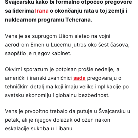
Švajcarsku kako bi formalno otpočeo pregovore
sa liderima
Irana
o okončanju rata u toj zemlji i
nuklearnom programu Teherana.
Vens je sa suprugom Ušom sleteo na vojni
aerodrom Emen u Lucernu jutros oko šest časova,
saopštio je njegov kabinet.
Okvirni sporazum je potpisan prošle nedelje, a
američki i iranski zvaničnici
sada
pregovaraju o
tehničkim detaljima koji imaju velike implikacije po
svetsku ekonomiju i globalnu bezbednost.
Vens je prvobitno trebalo da putuje u Švajcarsku u
petak, ali je njegov dolazak odložen nakon
eskalacije sukoba u Libanu.