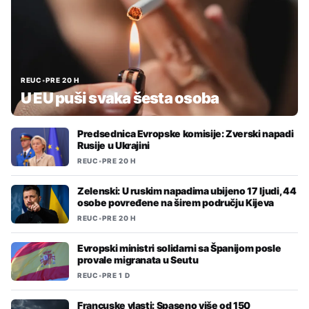
REUC
•
PRE 20 H
U EU puši svaka šesta osoba
Predsednica Evropske komisije: Zverski napadi
Rusije u Ukrajini
REUC
•
PRE 20 H
Zelenski: U ruskim napadima ubijeno 17 ljudi, 44
osobe povređene na širem području Kijeva
REUC
•
PRE 20 H
Evropski ministri solidarni sa Španijom posle
provale migranata u Seutu
REUC
•
PRE 1 D
Francuske vlasti: Spaseno više od 150