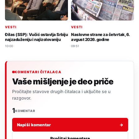
VESTI
VESTI
Đilas (SSP): Vučić ostavlja Srbiju
Naslovne strane za četvrtak, 6.
najzaduženiju i najizolovaniju
avgust 2026. godine
10:00
09:51
KOMENTARI ČITALACA
Vaše mišljenje je deo priče
Pročitajte stavove drugih čitalaca i uključite se u
razgovor.
1
KOMENTAR
Napiši komentar
→
Pročitaj komentare