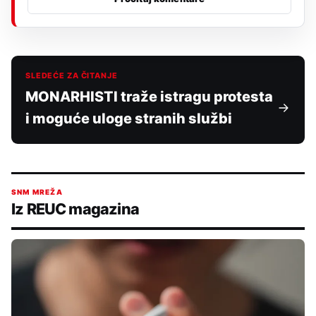
SLEDEĆE ZA ČITANJE
MONARHISTI traže istragu protesta
i moguće uloge stranih službi
SNM MREŽA
Iz REUC magazina