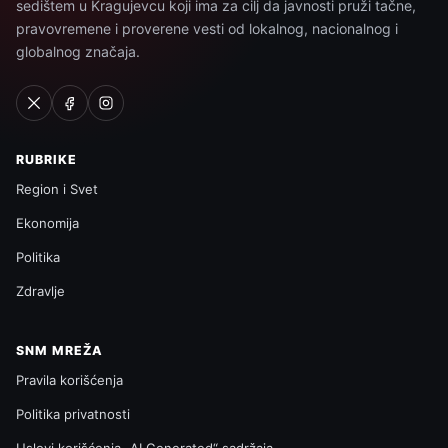
sedištem u Kragujevcu koji ima za cilj da javnosti pruži tačne,
pravovremene i proverene vesti od lokalnog, nacionalnog i
globalnog značaja.
RUBRIKE
Region i Svet
Ekonomija
Politika
Zdravlje
SNM MREŽA
Pravila korišćenja
Politika privatnosti