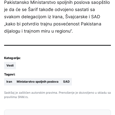
Pakistansko Ministarstvo spoljnih poslova saopštilo
je da će se Šarif takođe odvojeno sastati sa
svakom delegacijom iz Irana, Švajcarske i SAD
„kako bi potvrdio trajnu posvećenost Pakistana
dijalogu i trajnom miru u regionu“.
Kategorija:
Vesti
Tagovi:
Iran
Ministarstvo spoljnih poslova
SAD
Sadržaj je zaštićen autorskim pravima. Prenošenje je dozvoljeno u skladu sa
pravilima SNM.rs.