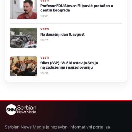
VESTI
Profesor FDU Stevan Filipović pretučen u
centru Beograda
10:12
VESTI
Na današnji dan 6. avgust
10:07
VESTI
Đilas (SSP): Vučić ostavlja Srbiju
najzaduženiju i najizolovaniju
10:00
Serbian News Media je nezavisni informativni portal sa