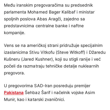
Među iranskim pregovaračima su predsednik
parlamenta Mohamed Bager Kalibaf i ministar
spoljnih poslova Abas Aragči, zajedno sa
predstavnicima centralne banke i naftne
kompanije.
Vens se na američkoj strani pridružuje specijalnim
izaslanicima Stivu Vitkofu (Steve Witkoff) i Džaredu
Kušneru (Jared Kushner), koji su stigli ranije i već
počeli da razmatraju tehničke detalje nuklearnih
pregovora.
U pregovorima SAD-Iran posreduju premijer
Pakistana
Šehbaz Šarif i načelnik vojske Asim
Munir, kao i katarski zvaničnici.