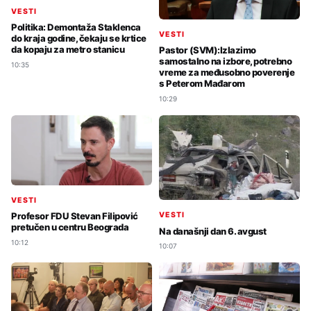
VESTI
Politika: Demontaža Staklenca
VESTI
do kraja godine, čekaju se krtice
da kopaju za metro stanicu
Pastor (SVM):Izlazimo
samostalno na izbore, potrebno
10:35
vreme za međusobno poverenje
s Peterom Mađarom
10:29
VESTI
VESTI
Profesor FDU Stevan Filipović
pretučen u centru Beograda
Na današnji dan 6. avgust
10:12
10:07