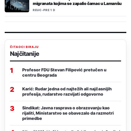
migranata kojima se zapalio čamac u Lamanšu
REUC
•
PRE 1 D
ČITAOCI BIRAJU
Najčitanije
1
Profesor FDU Stevan Filipović pretučen u
centru Beograda
2
Karić: Rudar jedna od najtežih ali najčasnijih
profesija, rudarstvo razvijati odgovorno
3
Sindikat: Javna rasprava o obrazovanju kao
rijaliti, Ministarstvo se obavezalo da razmotri
primedbe