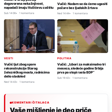
dogovorena nekažnjivost,
Vučić: Nadam se da ćemo ugasiti
napadači imaju Vučićevu zaštitu
požare bez ljudskih žrtava
Sub 14:06
1 komentara
Ned 14:44
1 komentara
VESTI
POLITIKA
Vučić ljut zbog spore
Vučić: „Izbori za maksimalno tri
rekonstrukcije Starog
meseca, sledeće godine Srbija
železničkog mosta, radnicima
prva po stopi rasta BDP“
delio sladoled
Sub 19:42
1 komentara
Ned 14:43
1 komentara
KOMENTARI ČITALACA
Vaše mišljenje je deo priče