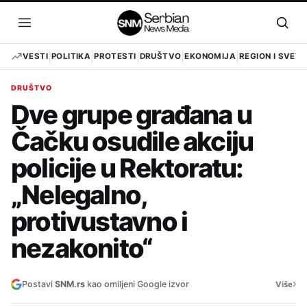
Pređi
na
Otvori
Otvo
sadržaj
meni
pret
VESTI
POLITIKA
PROTESTI
DRUŠTVO
EKONOMIJA
REGION I SVET
DRUŠTVO
Dve grupe građana u
Čačku osudile akciju
policije u Rektoratu:
„Nelegalno,
protivustavno i
nezakonito“
›
Postavi
SNM.rs
kao omiljeni Google izvor
Više