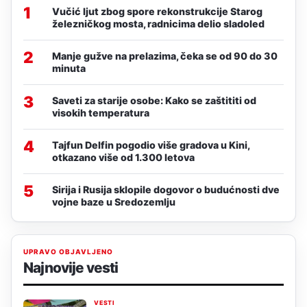
1
Vučić ljut zbog spore rekonstrukcije Starog
železničkog mosta, radnicima delio sladoled
2
Manje gužve na prelazima, čeka se od 90 do 30
minuta
3
Saveti za starije osobe: Kako se zaštititi od
visokih temperatura
4
Tajfun Delfin pogodio više gradova u Kini,
otkazano više od 1.300 letova
5
Sirija i Rusija sklopile dogovor o budućnosti dve
vojne baze u Sredozemlju
UPRAVO OBJAVLJENO
Najnovije vesti
VESTI