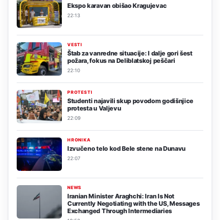
Ekspo karavan obišao Kragujevac
22:13
VESTI
Štab za vanredne situacije: I dalje gori šest
požara, fokus na Deliblatskoj peščari
22:10
PROTESTI
Studenti najavili skup povodom godišnjice
protesta u Valjevu
22:09
HRONIKA
Izvučeno telo kod Bele stene na Dunavu
22:07
NEWS
Iranian Minister Araghchi: Iran Is Not
Currently Negotiating with the US, Messages
Exchanged Through Intermediaries