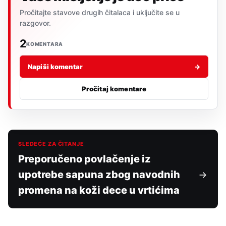
Pročitajte stavove drugih čitalaca i uključite se u
razgovor.
2
KOMENTARA
Napiši komentar
→
Pročitaj komentare
SLEDEĆE ZA ČITANJE
Preporučeno povlačenje iz
upotrebe sapuna zbog navodnih
promena na koži dece u vrtićima