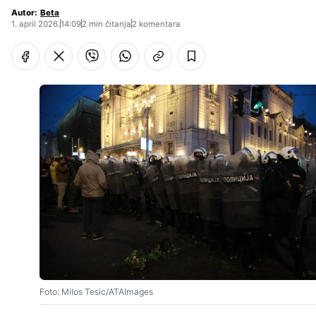
Autor:
Beta
1. april 2026.
14:09
2 min čitanja
2 komentara
Foto: Milos Tesic/ATAImages