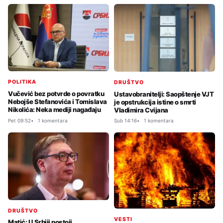
POLITIKA
DRUŠTVO
Vučević bez potvrde o povratku
Ustavobranitelji: Saopštenje VJT
Nebojše Stefanovića i Tomislava
je opstrukcija istine o smrti
Nikolića: Neka mediji nagađaju
Vladimira Cvijana
Pet 09:52
1 komentara
Sub 14:16
1 komentara
DRUŠTVO
VESTI
Matić: U Srbiji postoji