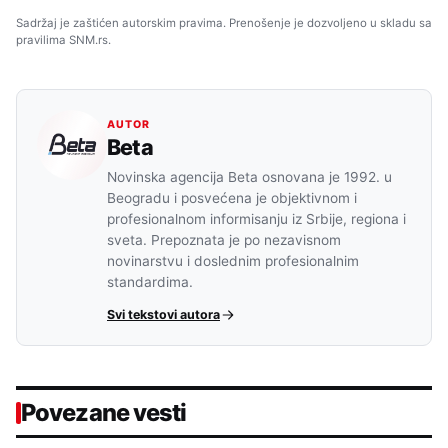
Sadržaj je zaštićen autorskim pravima. Prenošenje je dozvoljeno u skladu sa
pravilima SNM.rs.
AUTOR
Beta
Novinska agencija Beta osnovana je 1992. u
Beogradu i posvećena je objektivnom i
profesionalnom informisanju iz Srbije, regiona i
sveta. Prepoznata je po nezavisnom
novinarstvu i doslednim profesionalnim
standardima.
Svi tekstovi autora
Povezane vesti