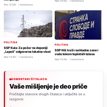
Ned 14:42
1 komentara
Pon 12:29
1 komentara
POLITIKA
POLITIKA
SSP Kula: Za požar na deponiji
SSP Niš traži rashladne zone i
„Lapoš” odgovorna lokalna vlast
vodu tokom toplotnih talasa
Ned 14:40
1 komentara
Ned 14:33
1 komentara
KOMENTARI ČITALACA
Vaše mišljenje je deo priče
Pročitajte stavove drugih čitalaca i uključite se u
razgovor.