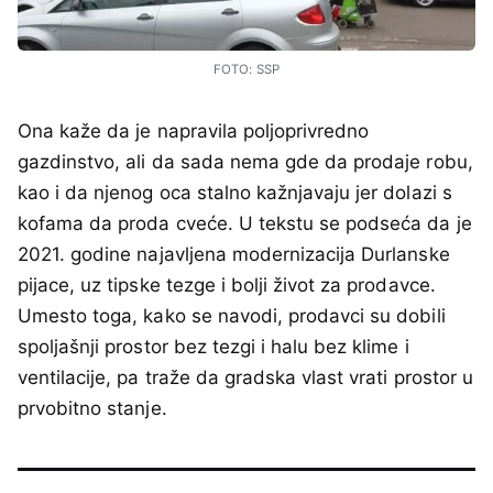
FOTO: SSP
Ona kaže da je napravila poljoprivredno
gazdinstvo, ali da sada nema gde da prodaje robu,
kao i da njenog oca stalno kažnjavaju jer dolazi s
kofama da proda cveće. U tekstu se podseća da je
2021. godine najavljena modernizacija Durlanske
pijace, uz tipske tezge i bolji život za prodavce.
Umesto toga, kako se navodi, prodavci su dobili
spoljašnji prostor bez tezgi i halu bez klime i
ventilacije, pa traže da gradska vlast vrati prostor u
prvobitno stanje.