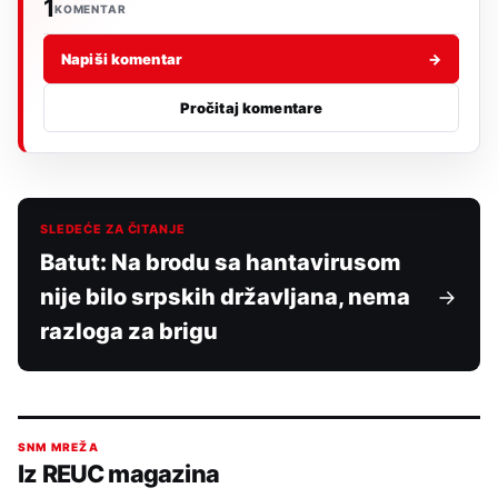
1
KOMENTAR
Napiši komentar
→
Pročitaj komentare
SLEDEĆE ZA ČITANJE
Batut: Na brodu sa hantavirusom
nije bilo srpskih državljana, nema
razloga za brigu
SNM MREŽA
Iz REUC magazina