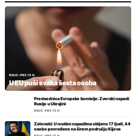
REUC
•
PRE 15 H
U EU puši svaka šesta osoba
Predsednica Evropske komisije: Zverski napadi
Rusije u Ukrajini
REUC
•
PRE 15 H
Zelenski: U ruskim napadima ubijeno 17 ljudi, 44
osobe povređene na širem području Kijeva
REUC
•
PRE 15 H