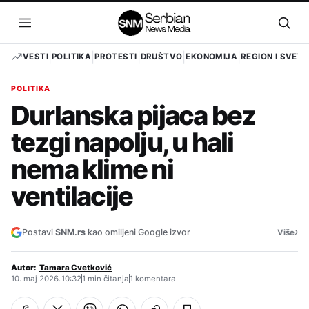
Pređi
na
Otvori
Otvo
sadržaj
meni
pret
VESTI
POLITIKA
PROTESTI
DRUŠTVO
EKONOMIJA
REGION I SVET
POLITIKA
Durlanska pijaca bez
tezgi napolju, u hali
nema klime ni
ventilacije
›
Postavi
SNM.rs
kao omiljeni Google izvor
Više
Autor:
Tamara Cvetković
10. maj 2026.
10:32
1 min čitanja
1 komentara