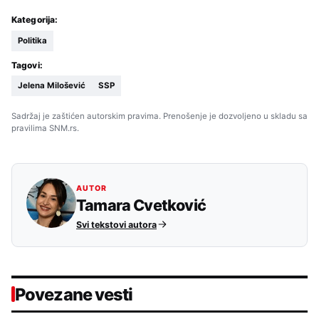
Kategorija:
Politika
Tagovi:
Jelena Milošević
SSP
Sadržaj je zaštićen autorskim pravima. Prenošenje je dozvoljeno u skladu sa
pravilima SNM.rs.
AUTOR
Tamara Cvetković
Svi tekstovi autora
Povezane vesti