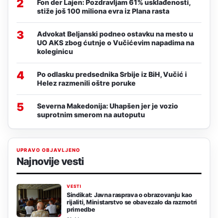
2
Fon der Lajen: Pozdravljam 61% usklađenosti,
stiže još 100 miliona evra iz Plana rasta
3
Advokat Beljanski podneo ostavku na mesto u
UO AKS zbog ćutnje o Vučićevim napadima na
koleginicu
4
Po odlasku predsednika Srbije iz BiH, Vučić i
Helez razmenili oštre poruke
5
Severna Makedonija: Uhapšen jer je vozio
suprotnim smerom na autoputu
UPRAVO OBJAVLJENO
Najnovije vesti
VESTI
Sindikat: Javna rasprava o obrazovanju kao
rijaliti, Ministarstvo se obavezalo da razmotri
primedbe