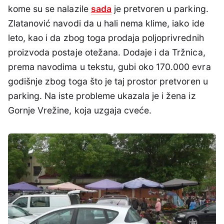
kome su se nalazile
sada
je pretvoren u parking.
Zlatanović navodi da u hali nema klime, iako ide
leto, kao i da zbog toga prodaja poljoprivrednih
proizvoda postaje otežana. Dodaje i da Tržnica,
prema navodima u tekstu, gubi oko 170.000 evra
godišnje zbog toga što je taj prostor pretvoren u
parking. Na iste probleme ukazala je i žena iz
Gornje Vrežine, koja uzgaja cveće.