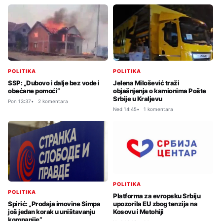
POLITIKA
POLITIKA
SSP: „Dubovo i dalje bez vode i
Jelena Milošević traži
obećane pomoći“
objašnjenja o kamionima Pošte
Srbije u Kraljevu
Pon 13:37
2 komentara
Ned 14:45
1 komentara
POLITIKA
POLITIKA
Platforma za evropsku Srbiju
Spirić: „Prodaja imovine Simpa
upozorila EU zbog tenzija na
još jedan korak u uništavanju
Kosovu i Metohiji
kompanije“