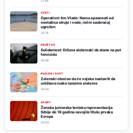
21:44
VESTI
Operativni tim Vlade: Nema opasnosti od
nestašica struje i vode, rečni saobraćaj
ugrožen
20:18
DRUŠTVO
Solidarnost: Država sistemski da stane na put
femicidu
20:06
REGION I SVET
Zelenski obećao da će vojska nastaviti da
uništava ruske lansirne sisteme
20:04
SPORT
Ženska juniorska teniska reprezentacija
Srbije do 18 godina osvojila titulu prvaka
Evrope
20:03