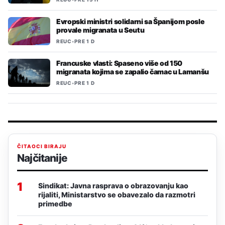
Evropski ministri solidarni sa Španijom posle
provale migranata u Seutu
REUC
•
PRE 1 D
Francuske vlasti: Spaseno više od 150
migranata kojima se zapalio čamac u Lamanšu
REUC
•
PRE 1 D
ČITAOCI BIRAJU
Najčitanije
1
Sindikat: Javna rasprava o obrazovanju kao
rijaliti, Ministarstvo se obavezalo da razmotri
primedbe