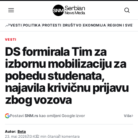
Pređi
na
Otvori
Otvo
sadržaj
meni
pret
VESTI
POLITIKA
PROTESTI
DRUŠTVO
EKONOMIJA
REGION I SVET
VESTI
DS formirala Tim za
izbornu mobilizaciju za
pobedu studenata,
najavila krivičnu prijavu
zbog vozova
›
Postavi
SNM.rs
kao omiljeni Google izvor
Više
Autor:
Beta
23. maj 2026.
13:43
2 min čitanja
1 komentara