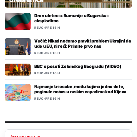
Dron uleteo iz Rumunije u Bugarsku i
eksplodirao
REUC
•
PRE 15 H
Vučić: Nikad nećemo praviti problem Ukrajini da
uđe u EU, ni reći: Primite prvo nas
REUC
•
PRE 16 H
BBC o poseti Zelenskog Beogradu (VIDEO)
REUC
•
PRE 16 H
Najmanje tri osobe, među kojima jedno dete,
poginule noćas u ruskim napadima kod Kijeva
REUC
•
PRE 16 H
ČITAOCI BIRAJU