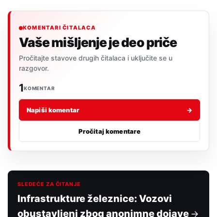
KOMENTARI ČITALACA
Vaše mišljenje je deo priče
Pročitajte stavove drugih čitalaca i uključite se u
razgovor.
1
KOMENTAR
Napiši komentar
→
Pročitaj komentare
SLEDEĆE ZA ČITANJE
Infrastrukture železnice: Vozovi
obustavljeni zbog anonimne dojave