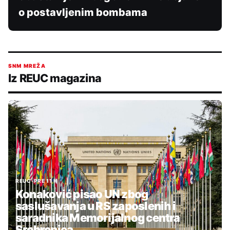
o postavljenim bombama
SNM MREŽA
Iz REUC magazina
REUC
•
PRE 11 H
Konaković pisao UN zbog
saslušavanja u RS zaposlenih i
saradnika Memorijalnog centra
Srebrenica