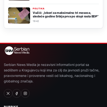
POLITIKA
Vučić: „Izbori za maksimalno tri meseca,
sledeće godine Srbija prva po stopi rasta BDP“
19:42
Serbian News Media je nezavisni informativni portal sa
sedištem u Kragujevcu koji ima za cilj da javnosti pruži tačne,
pravovremene i proverene vesti od lokalnog, nacionalnog i
globalnog značaja.
RUBRIKE