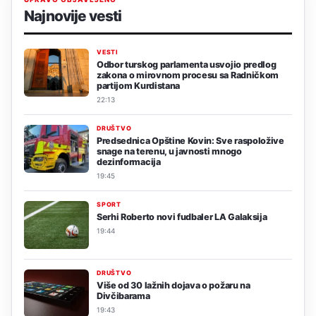
Najnovije vesti
VESTI
Odbor turskog parlamenta usvojio predlog
zakona o mirovnom procesu sa Radničkom
partijom Kurdistana
22:13
DRUŠTVO
Predsednica Opštine Kovin: Sve raspoložive
snage na terenu, u javnosti mnogo
dezinformacija
19:45
SPORT
Serhi Roberto novi fudbaler LA Galaksija
19:44
DRUŠTVO
Više od 30 lažnih dojava o požaru na
Divčibarama
19:43