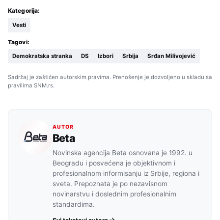
Kategorija:
Vesti
Tagovi:
Demokratska stranka
DS
Izbori
Srbija
Srđan Milivojević
Sadržaj je zaštićen autorskim pravima. Prenošenje je dozvoljeno u skladu sa
pravilima SNM.rs.
AUTOR
Beta
Novinska agencija Beta osnovana je 1992. u
Beogradu i posvećena je objektivnom i
profesionalnom informisanju iz Srbije, regiona i
sveta. Prepoznata je po nezavisnom
novinarstvu i doslednim profesionalnim
standardima.