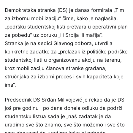
Demokratska stranka (DS) je danas formirala „Tim
za izbornu mobilizaciju“ čime, kako je naglasila,
„podršku studentskoj listi pretvara u operativni plan
za pobedu“ uz poruku „ili Srbija ili mafija“.
Stranka je na sedici Glavnog odbora, utvrdila
konkretne zadatke za „prelazak iz političke podrške
studentskoj listi u organizovanu akciju na terenu,
kroz mobilizaciju članova stranke građana,
stručnjaka za izborni proces i svih kapaciteta koje
ima“.
Predsednik DS Srđan Milivojević je rekao da je DS
još pre godinu i po dana donela odluku da podrži
studentsku listua sada je „naš zadatak je da
uradimo sve što znamo, sve što možemo i sve što
smo obavezni da uradimo kako bi pobeda