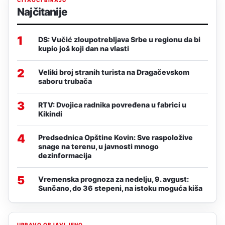
Najčitanije
1
DS: Vučić zloupotrebljava Srbe u regionu da bi
kupio još koji dan na vlasti
2
Veliki broj stranih turista na Dragačevskom
saboru trubača
3
RTV: Dvojica radnika povređena u fabrici u
Kikindi
4
Predsednica Opštine Kovin: Sve raspoložive
snage na terenu, u javnosti mnogo
dezinformacija
5
Vremenska prognoza za nedelju, 9. avgust:
Sunčano, do 36 stepeni, na istoku moguća kiša
UPRAVO OBJAVLJENO