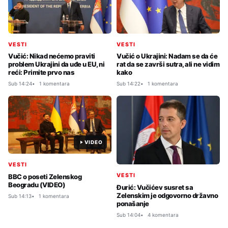
VESTI
VESTI
Vučić: Nikad nećemo praviti
Vučić o Ukrajini: Nadam se da će
problem Ukrajini da uđe u EU, ni
rat da se završi sutra, ali ne vidim
reći: Primite prvo nas
kako
Sub 14:24
1 komentara
Sub 14:22
1 komentara
VIDEO
VESTI
VESTI
BBC o poseti Zelenskog
Beogradu (VIDEO)
Đurić: Vučićev susret sa
Zelenskim je odgovorno državno
Sub 14:13
1 komentara
ponašanje
Sub 14:04
4 komentara