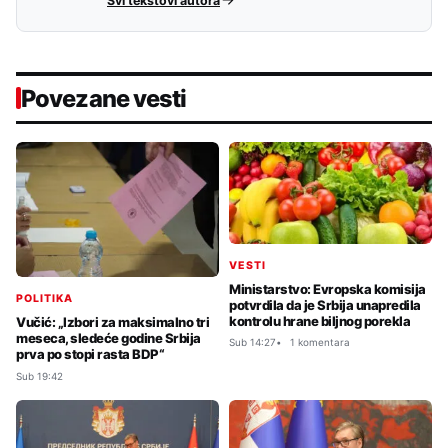
Svi tekstovi autora
Povezane vesti
VESTI
Ministarstvo: Evropska komisija
POLITIKA
potvrdila da je Srbija unapredila
kontrolu hrane biljnog porekla
Vučić: „Izbori za maksimalno tri
meseca, sledeće godine Srbija
Sub 14:27
1 komentara
prva po stopi rasta BDP“
Sub 19:42