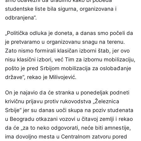
studentske liste bila sigurna, organizovana i
odbranjena“.
„Politička odluka je doneta, a danas smo počeli da
je pretvaramo u organizovanu snagu na terenu.
Zato nismo formirali klasičan izborni štab, jer ovo
nisu klasični izbori, već Tim za izbornu mobilizaciju,
pošto je pred Srbijom mobilizacija za oslobađanje
države“, rekao je Milivojević.
On je najavio da će stranka u ponedeljak podneti
krivičnu prijavu protiv rukovodstva „Železnica
Srbije“ jer su danas uoči skupa na poziv studenata
u Beogradu otkazani vozovi u čitavoj zemlji i rekao
da će „za to neko odgovorati, neće biti amnestije,
ima dovoljno mesta u Centralnom zatvoru pored