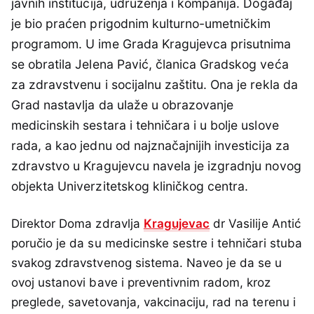
javnih institucija, udruženja i kompanija. Događaj
je bio praćen prigodnim kulturno-umetničkim
programom. U ime Grada Kragujevca prisutnima
se obratila Jelena Pavić, članica Gradskog veća
za zdravstvenu i socijalnu zaštitu. Ona je rekla da
Grad nastavlja da ulaže u obrazovanje
medicinskih sestara i tehničara i u bolje uslove
rada, a kao jednu od najznačajnijih investicija za
zdravstvo u Kragujevcu navela je izgradnju novog
objekta Univerzitetskog kliničkog centra.
Direktor Doma zdravlja
Kragujevac
dr Vasilije Antić
poručio je da su medicinske sestre i tehničari stuba
svakog zdravstvenog sistema. Naveo je da se u
ovoj ustanovi bave i preventivnim radom, kroz
preglede, savetovanja, vakcinaciju, rad na terenu i