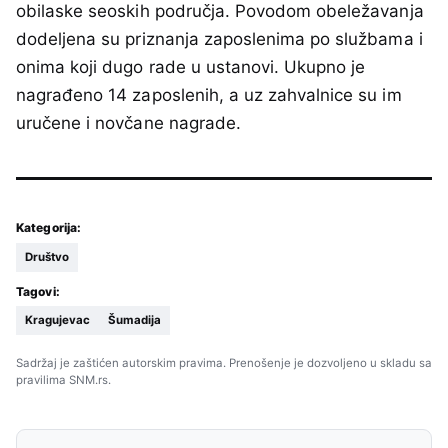
obilaske seoskih područja. Povodom obeležavanja
dodeljena su priznanja zaposlenima po službama i
onima koji dugo rade u ustanovi. Ukupno je
nagrađeno 14 zaposlenih, a uz zahvalnice su im
uručene i novčane nagrade.
Kategorija:
Društvo
Tagovi:
Kragujevac
Šumadija
Sadržaj je zaštićen autorskim pravima. Prenošenje je dozvoljeno u skladu sa
pravilima SNM.rs.