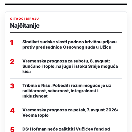
ČITAOCI BIRAJU
Najčitanije
1
Sindikat sudske vlasti podneo krivičnu prijavu
protiv predsednice Osnovnog suda u Užicu
2
Vremenska prognoza za subotu, 8. avgust:
Sunčano i toplo, na jugu i istoku Srbije moguća
kiša
3
Tribina u Nišu: Pobediti režim moguće je uz
solidarnost, sabornost, integralnost i
inkluzivnost
4
Vremenska prognoza za petak, 7. avgust 2026:
Veoma toplo
5
DS: Hofman neće zaštititi Vučićev fond od