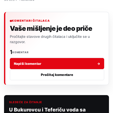
KOMENTARI ČITALACA
Vaše mišljenje je deo priče
Pročitajte stavove drugih čitalaca i uključite se u
razgovor.
1
KOMENTAR
Napiši komentar
→
Pročitaj komentare
SLEDEĆE ZA ČITANJE
U Bukurovcu i Teferiču voda sa