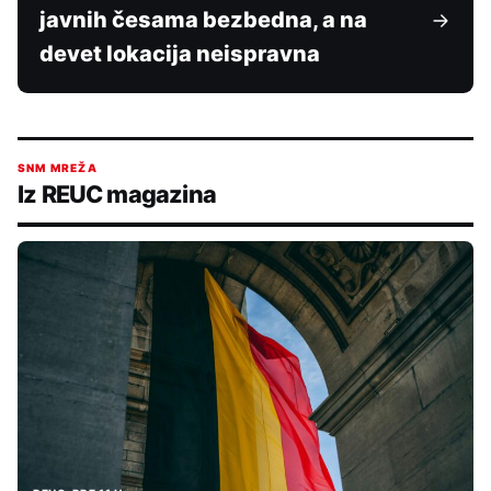
javnih česama bezbedna, a na
devet lokacija neispravna
SNM MREŽA
Iz REUC magazina