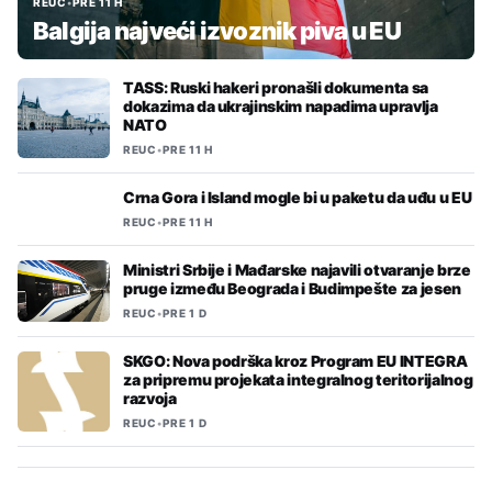
REUC
•
PRE 11 H
Balgija najveći izvoznik piva u EU
TASS: Ruski hakeri pronašli dokumenta sa
dokazima da ukrajinskim napadima upravlja
NATO
REUC
•
PRE 11 H
Crna Gora i Island mogle bi u paketu da uđu u EU
REUC
•
PRE 11 H
Ministri Srbije i Mađarske najavili otvaranje brze
pruge između Beograda i Budimpešte za jesen
REUC
•
PRE 1 D
SKGO: Nova podrška kroz Program EU INTEGRA
za pripremu projekata integralnog teritorijalnog
razvoja
REUC
•
PRE 1 D