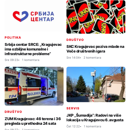
POLITIKA
DRUŠTVO
Srbija centar SRCE: „Kragujevac
SKC Kragujevac poziva mlade na
ima ozbiljne komunalne i
Veče društvenih igara
infrastrukturne probleme“
Sre 14:04
2 komentara
Sre 09:23
1 komentara
SERVIS
DRUŠTVO
JKP „Šumadija“: Radovi na više
ZUM Kragujevac: 46 terena i 36
lokacija u Kragujevcu 6. avgusta
pregleda u prethodna 24 sata
Čet 12:22
1 komentara
Sre 09:27
1 komentara