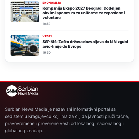
EKONOMIJA
Kompanija Ekspo 2027 Beograd: Dodeljen
okvirni sporazum za uniforme za zaposlene i
volontere
19:57
VESTI
SSP Niš: Zašto država dozvoljava da Niš izgubi
avio-linije do Evrope
19:50
Serbian News Media je nezavisni informativni portal sa
sedištem u Kragujevcu koji ima za cilj da javnosti pruži tačne,
pravovremene i proverene vesti od lokalnog, nacionalnog i
globalnog značaja.