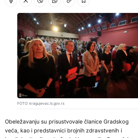
FOTO: kragujevac.ls.gov.rs
Obeležavanju su prisustvovale članice Gradskog
veća, kao i predstavnici brojnih zdravstvenih i