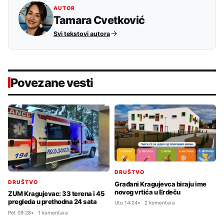
AUTOR
Tamara Cvetković
Svi tekstovi autora
Povezane vesti
DRUŠTVO
DRUŠTVO
Građani Kragujevca biraju ime
novog vrtića u Erdeču
ZUM Kragujevac: 33 terena i 45
pregleda u prethodna 24 sata
Uto 14:24
2 komentara
Pet 09:28
1 komentara