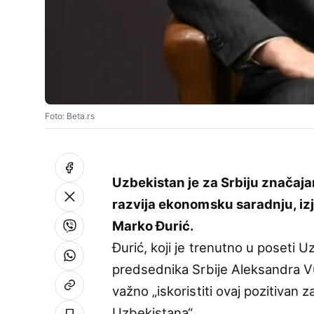
Foto: Beta.rs
Uzbekistan je za Srbiju značajan
razvija ekonomsku saradnju, izj
Marko Đurić.
Đurić, koji je trenutno u poseti 
predsednika Srbije Aleksandra Vu
važno „iskoristiti ovaj pozitivan z
Uzbekistana“.