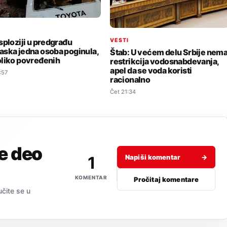
I
VESTI
sploziji u predgrađu
ska jedna osoba poginula,
Štab: U većem delu Srbije nem
liko povređenih
restrikcija vodosnabdevanja,
apel da se voda koristi
:57
racionalno
Čet 21:34
je deo
1
Napiši komentar
→
KOMENTAR
Pročitaj komentare
učite se u