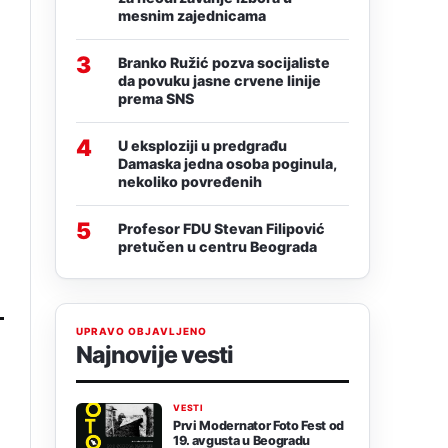
mesnim zajednicama
3
Branko Ružić pozva socijaliste
da povuku jasne crvene linije
prema SNS
4
U eksploziji u predgrađu
Damaska jedna osoba poginula,
nekoliko povređenih
5
u
Profesor FDU Stevan Filipović
pretučen u centru Beograda
UPRAVO OBJAVLJENO
Najnovije vesti
VESTI
Prvi Modernator Foto Fest od
19. avgusta u Beogradu