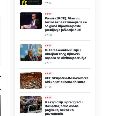
07:14
VESTI
Ponoš (SRCE): Vlasnici
batinaša ne razumeju da će
se glas Filipovića posle
prebijanja još dalje čuti
22:06
VESTI
Gutereš osudio Rusiju i
Ukrajinu zbog njihovih
napada na civilna područja
22:01
VESTI
KDI: Skupština Kosova mora
biti konstituisana do sutra
21:59
VESTI
U eksploziji u predgrađu
Damaska jedna osoba
poginula, nekoliko
povređenih