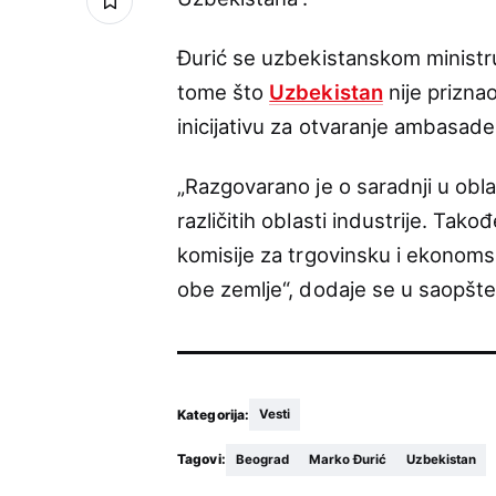
Đurić se uzbekistanskom ministru
tome što
Uzbekistan
nije prizna
inicijativu za otvaranje ambasade
„Razgovarano je o saradnji u oblas
različitih oblasti industrije. Ta
komisije za trgovinsku i ekonomsk
obe zemlje“, dodaje se u saopšte
Kategorija:
Vesti
Tagovi:
Beograd
Marko Đurić
Uzbekistan