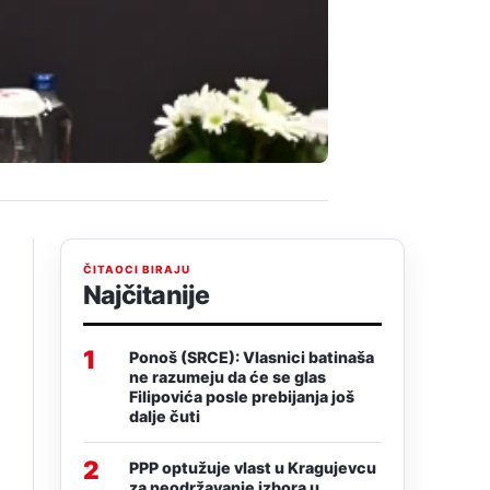
ČITAOCI BIRAJU
Najčitanije
1
Ponoš (SRCE): Vlasnici batinaša
ne razumeju da će se glas
Filipovića posle prebijanja još
dalje čuti
2
PPP optužuje vlast u Kragujevcu
za neodržavanje izbora u