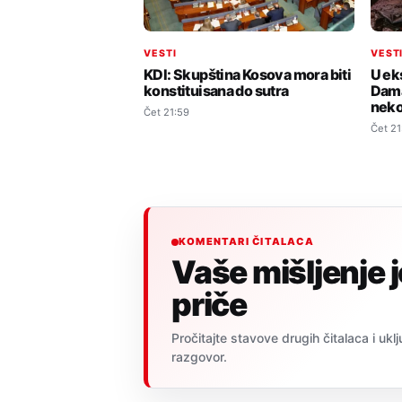
VESTI
VEST
KDI: Skupština Kosova mora biti
U ek
konstituisana do sutra
Dama
neko
Čet 21:59
Čet 21
KOMENTARI ČITALACA
Vaše mišljenje 
priče
Pročitajte stavove drugih čitalaca i uklj
razgovor.