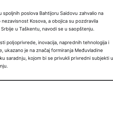
 spoljnih poslova Bahtijoru Saidovu zahvalio na
o nezavisnost Kosova, a obojica su pozdravila
 Srbije u Taškentu, navodi se u saopštenju.
ti poljoprivrede, inovacija, naprednih tehnologija i
kođe, ukazano je na značaj formiranja Međuvladine
u saradnju, kojom bi se privukli privredni subjekti 
nju.