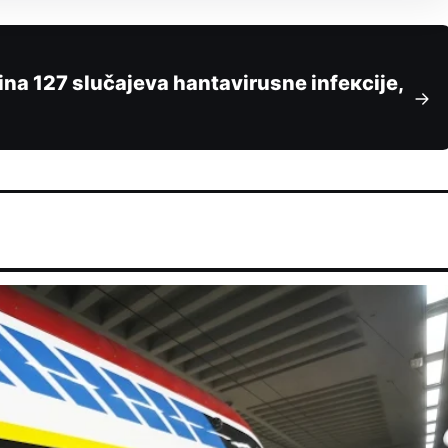
dina 127 slučajeva hаntаvirusne infекciјe,