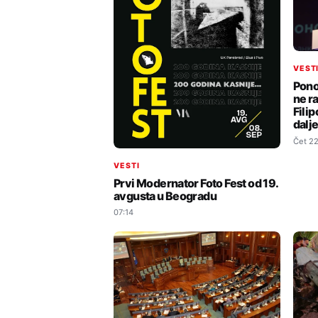
VEST
Pono
ne r
Filip
dalje
Čet 22
VESTI
Prvi Modernator Foto Fest od 19.
avgusta u Beogradu
07:14