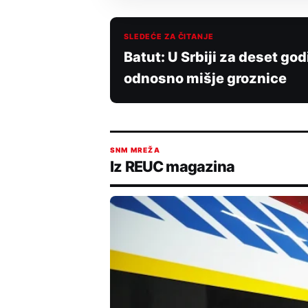
SLEDEĆE ZA ČITANJE
Batut: U Srbiji za deset go
odnosno mišje groznice
SNM MREŽA
Iz REUC magazina