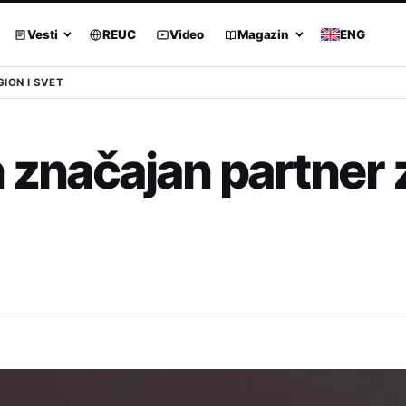
Vesti
REUC
Video
Magazin
ENG
GION I SVET
 značajan partner 