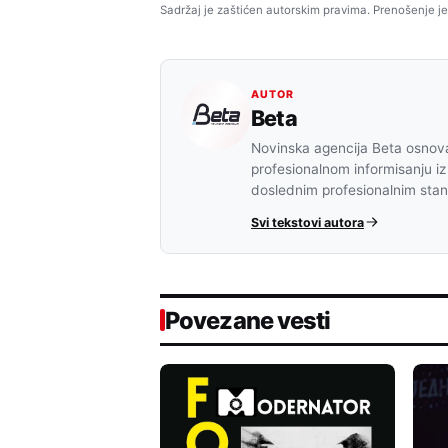
Sadržaj je zaštićen autorskim pravima. Prenošenje je
AUTOR
Beta
Novinska agencija Beta osnova
profesionalnom informisanju iz
doslednim profesionalnim sta
Svi tekstovi autora
Povezane vesti