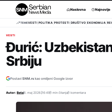
Pređi
na
Naslovna
Najnovije
sadržaj
TEME
VESTI
POLITIKA
PROTESTI
DRUŠTVO
EKONOMIJA
RE
VESTI
Đurić: Uzbekistan
Srbiju
Postavi
SNM.rs
kao omiljeni Google izvor
Autor:
Beta
6. maj 2026.
16:49
1 min čitanja
1 komentara