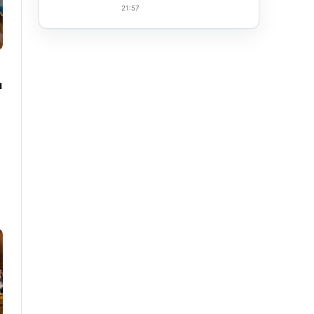
21:57
u