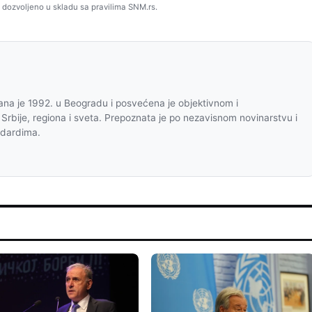
 dozvoljeno u skladu sa pravilima SNM.rs.
na je 1992. u Beogradu i posvećena je objektivnom i
 Srbije, regiona i sveta. Prepoznata je po nezavisnom novinarstvu i
ndardima.