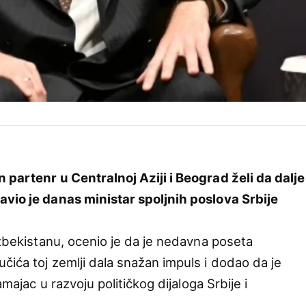
 partenr u Centralnoj Aziji i Beograd želi da dalje
avio je danas ministar spoljnih poslova Srbije
Uzbekistanu, ocenio je da je nedavna poseta
čića toj zemlji dala snažan impuls i dodao da je
amajac u razvoju političkog dijaloga Srbije i