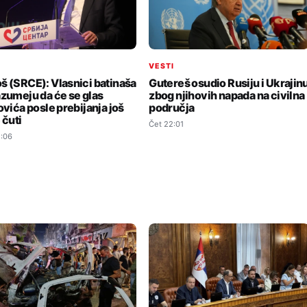
I
VESTI
š (SRCE): Vlasnici batinaša
Gutereš osudio Rusiju i Ukrajin
azumeju da će se glas
zbog njihovih napada na civilna
ovića posle prebijanja još
područja
 čuti
Čet 22:01
:06