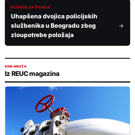
SLEDEĆE ZA ČITANJE
Uhapšena dvojica policijskih
službenika u Beogradu zbog
zloupotrebe položaja
SNM MREŽA
Iz REUC magazina