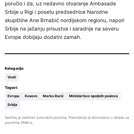
poručio i da, uz nedavno otvaranje Ambasade
Srbije u Rigi i posetu predsednice Narodne
skupštine Ane Brnabić nordijskom regionu, napori
Srbije na jačanju prisustva i saradnje na severu
Evrope dobijaju dodatni zamah.
Kategorija:
Vesti
Tagovi:
Evropa
Kosovo
Marko Đurić
Ministartsvo spoljnih poslova
Srbija
Sadržaj je zaštićen autorskim pravima. Prenošenje je dozvoljeno u skladu sa
pravilima SNM.rs.