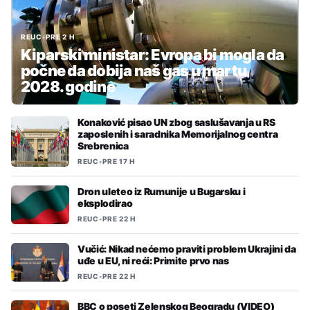
REUC
•
PRE 2 H
Kiparski ministar: Evropa bi mogla da
počne da dobija naš gas u martu
2028. godine
Konaković pisao UN zbog saslušavanja u RS
zaposlenih i saradnika Memorijalnog centra
Srebrenica
REUC
•
PRE 17 H
Dron uleteo iz Rumunije u Bugarsku i
eksplodirao
REUC
•
PRE 22 H
Vučić: Nikad nećemo praviti problem Ukrajini da
uđe u EU, ni reći: Primite prvo nas
REUC
•
PRE 22 H
BBC o poseti Zelenskog Beogradu (VIDEO)