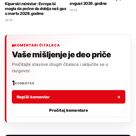
avgust 2026. godine
Kiparski ministar: Evropa bi
mogla da počne da dobija naš gas
10:12
u martu 2028. godine
10:15
KOMENTARI ČITALACA
Vaše mišljenje je deo priče
Pročitajte stavove drugih čitalaca i uključite se u
razgovor.
1
KOMENTAR
Napiši komentar
→
Pročitaj komentare