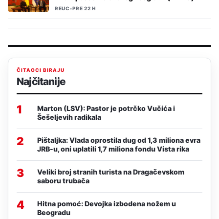
REUC
•
PRE 22 H
ČITAOCI BIRAJU
Najčitanije
1
Marton (LSV): Pastor je potrčko Vučića i
Šešeljevih radikala
2
Pištaljka: Vlada oprostila dug od 1,3 miliona evra
JRB-u, oni uplatili 1,7 miliona fondu Vista rika
3
Veliki broj stranih turista na Dragačevskom
saboru trubača
4
Hitna pomoć: Devojka izbodena nožem u
Beogradu