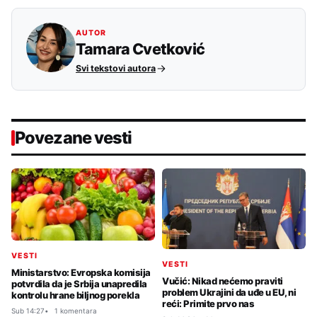
AUTOR
Tamara Cvetković
Svi tekstovi autora
Povezane vesti
VESTI
VESTI
Ministarstvo: Evropska komisija
Vučić: Nikad nećemo praviti
potvrdila da je Srbija unapredila
problem Ukrajini da uđe u EU, ni
kontrolu hrane biljnog porekla
reći: Primite prvo nas
Sub 14:27
1 komentara