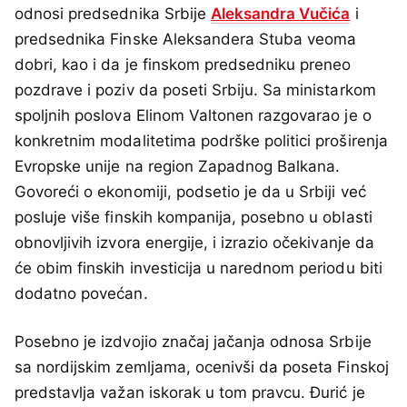
odnosi predsednika Srbije
Aleksandra Vučića
i
predsednika Finske Aleksandera Stuba veoma
dobri, kao i da je finskom predsedniku preneo
pozdrave i poziv da poseti Srbiju. Sa ministarkom
spoljnih poslova Elinom Valtonen razgovarao je o
konkretnim modalitetima podrške politici proširenja
Evropske unije na region Zapadnog Balkana.
Govoreći o ekonomiji, podsetio je da u Srbiji već
posluje više finskih kompanija, posebno u oblasti
obnovljivih izvora energije, i izrazio očekivanje da
će obim finskih investicija u narednom periodu biti
dodatno povećan.
Posebno je izdvojio značaj jačanja odnosa Srbije
sa nordijskim zemljama, ocenivši da poseta Finskoj
predstavlja važan iskorak u tom pravcu. Đurić je