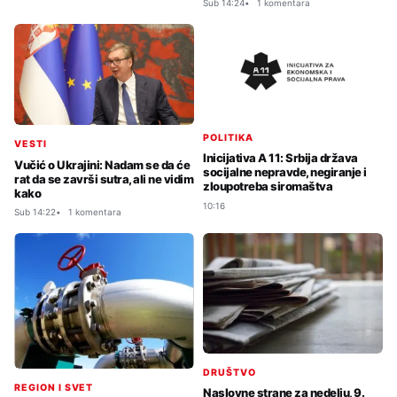
Sub 14:24
1 komentara
POLITIKA
VESTI
Inicijativa A 11: Srbija država
Vučić o Ukrajini: Nadam se da će
socijalne nepravde, negiranje i
rat da se završi sutra, ali ne vidim
zloupotreba siromaštva
kako
10:16
Sub 14:22
1 komentara
DRUŠTVO
REGION I SVET
Naslovne strane za nedelju, 9.