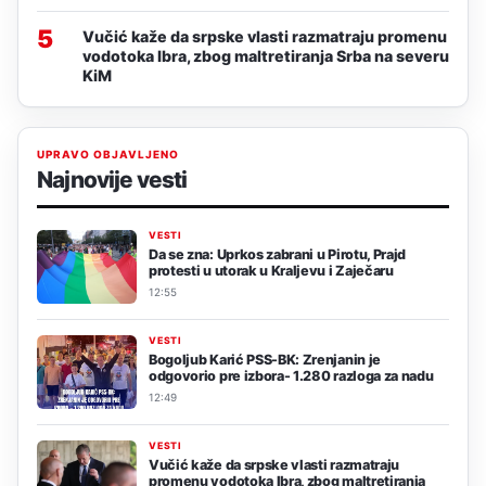
5
Vučić kaže da srpske vlasti razmatraju promenu
vodotoka Ibra, zbog maltretiranja Srba na severu
KiM
UPRAVO OBJAVLJENO
Najnovije vesti
VESTI
Da se zna: Uprkos zabrani u Pirotu, Prajd
protesti u utorak u Kraljevu i Zaječaru
12:55
VESTI
Bogoljub Karić PSS-BK: Zrenjanin je
odgovorio pre izbora- 1.280 razloga za nadu
12:49
VESTI
Vučić kaže da srpske vlasti razmatraju
promenu vodotoka Ibra, zbog maltretiranja