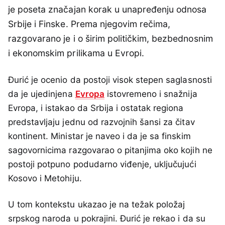
je poseta značajan korak u unapređenju odnosa
Srbije i Finske. Prema njegovim rečima,
razgovarano je i o širim političkim, bezbednosnim
i ekonomskim prilikama u Evropi.
Đurić je ocenio da postoji visok stepen saglasnosti
da je ujedinjena
Evropa
istovremeno i snažnija
Evropa, i istakao da Srbija i ostatak regiona
predstavljaju jednu od razvojnih šansi za čitav
kontinent. Ministar je naveo i da je sa finskim
sagovornicima razgovarao o pitanjima oko kojih ne
postoji potpuno podudarno viđenje, uključujući
Kosovo i Metohiju.
U tom kontekstu ukazao je na težak položaj
srpskog naroda u pokrajini. Đurić je rekao i da su