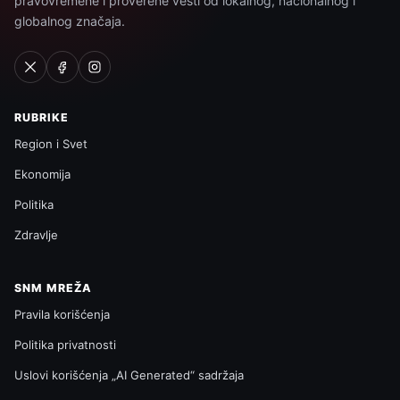
pravovremene i proverene vesti od lokalnog, nacionalnog i
globalnog značaja.
RUBRIKE
Region i Svet
Ekonomija
Politika
Zdravlje
SNM MREŽA
Pravila korišćenja
Politika privatnosti
Uslovi korišćenja „AI Generated“ sadržaja