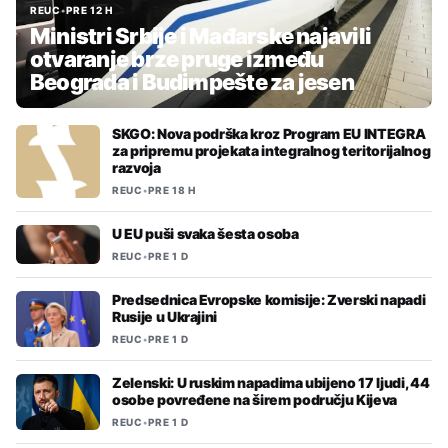
REUC
•
PRE 12 H
Ministri Srbije i Mađarske najavili
otvaranje brze pruge između
Beograda i Budimpešte za jesen
SKGO: Nova podrška kroz Program EU INTEGRA
za pripremu projekata integralnog teritorijalnog
razvoja
REUC
•
PRE 18 H
U EU puši svaka šesta osoba
REUC
•
PRE 1 D
Predsednica Evropske komisije: Zverski napadi
Rusije u Ukrajini
REUC
•
PRE 1 D
Zelenski: U ruskim napadima ubijeno 17 ljudi, 44
osobe povređene na širem području Kijeva
REUC
•
PRE 1 D