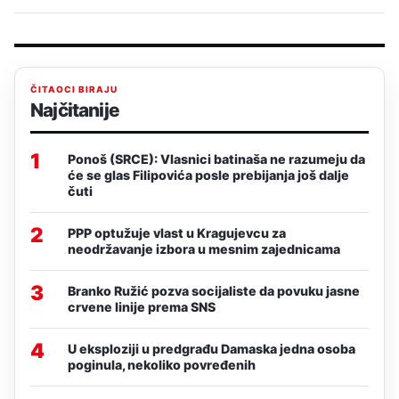
ČITAOCI BIRAJU
Najčitanije
1
Ponoš (SRCE): Vlasnici batinaša ne razumeju da
će se glas Filipovića posle prebijanja još dalje
čuti
2
PPP optužuje vlast u Kragujevcu za
neodržavanje izbora u mesnim zajednicama
3
Branko Ružić pozva socijaliste da povuku jasne
crvene linije prema SNS
4
U eksploziji u predgrađu Damaska jedna osoba
poginula, nekoliko povređenih