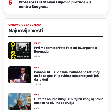
5
Profesor FDU Stevan Filipović pretučen u
centru Beograda
UPRAVO OBJAVLJENO
Najnovije vesti
VESTI
Prvi Modernator Foto Fest od 19. avgusta u
Beogradu
07:14
VESTI
Ponoš (SRCE): Vlasnici batinaša ne razumeju
da će se glas Filipovića posle prebijanja još
dalje čuti
22:06
VESTI
Gutereš osudio Rusiju i Ukrajinu zbog njihovih
napada na civilna područja
22:01