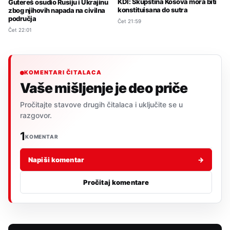
KDI: Skupština Kosova mora biti
Gutereš osudio Rusiju i Ukrajinu
konstituisana do sutra
zbog njihovih napada na civilna
područja
Čet 21:59
Čet 22:01
KOMENTARI ČITALACA
Vaše mišljenje je deo priče
Pročitajte stavove drugih čitalaca i uključite se u
razgovor.
1
KOMENTAR
Napiši komentar
→
Pročitaj komentare