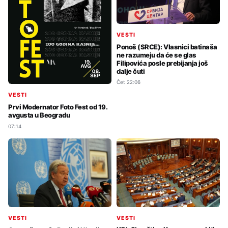
VESTI
Ponoš (SRCE): Vlasnici batinaša
ne razumeju da će se glas
Filipovića posle prebijanja još
dalje čuti
Čet 22:06
VESTI
Prvi Modernator Foto Fest od 19.
avgusta u Beogradu
07:14
VESTI
VESTI