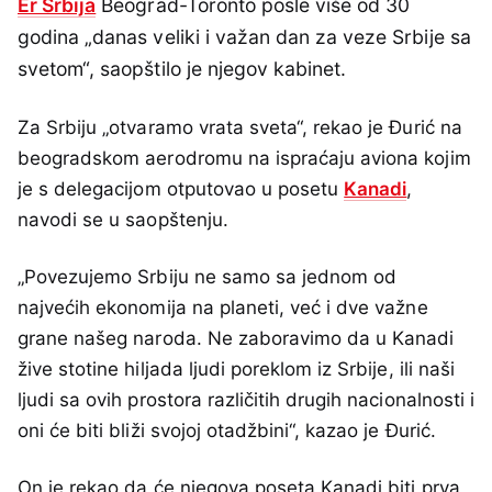
Er Srbija
Beograd-Toronto posle više od 30
godina „danas veliki i važan dan za veze Srbije sa
svetom“, saopštilo je njegov kabinet.
Za Srbiju „otvaramo vrata sveta“, rekao je Đurić na
beogradskom aerodromu na ispraćaju aviona kojim
je s delegacijom otputovao u posetu
Kanadi
,
navodi se u saopštenju.
„Povezujemo Srbiju ne samo sa jednom od
najvećih ekonomija na planeti, već i dve važne
grane našeg naroda. Ne zaboravimo da u Kanadi
žive stotine hiljada ljudi poreklom iz Srbije, ili naši
ljudi sa ovih prostora različitih drugih nacionalnosti i
oni će biti bliži svojoj otadžbini“, kazao je Đurić.
On je rekao da će njegova poseta Kanadi biti prva