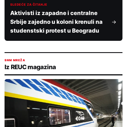
SLEDEĆE ZA ČITANJE
Aktivisti iz zapadne i centralne
Srbije zajedno u koloni krenuli na
studenstski protest u Beogradu
SNM MREŽA
Iz REUC magazina