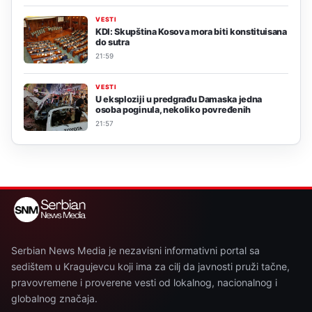
VESTI
KDI: Skupština Kosova mora biti konstituisana
do sutra
21:59
VESTI
U eksploziji u predgrađu Damaska jedna
osoba poginula, nekoliko povređenih
21:57
Serbian News Media je nezavisni informativni portal sa
sedištem u Kragujevcu koji ima za cilj da javnosti pruži tačne,
pravovremene i proverene vesti od lokalnog, nacionalnog i
globalnog značaja.