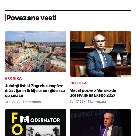
Povezane vesti
HRONIKA
POLITIKA
Jutatnji list: U Zagrebu uhapšen
Macut pozvao Maroko da
državljanin Srbije osumnjičen za
učestvuje na Ekspo 2027
špijunažu
Čet 17:36
1 komentara
Čet 18:17
1 komentara