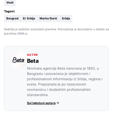
Vesti
Tagovi:
Beograd
Er Srbija
Marko Đurić
Srbija
Sadržaj je zaštićen autorskim pravima. Prenošenje je dozvoljeno u skladu sa
pravilima SNM.rs.
AUTOR
Beta
Novinska agencija Beta osnovana je 1992. u
Beogradu i posvećena je objektivnom i
profesionalnom informisanju iz Srbije, regiona i
sveta. Prepoznata je po nezavisnom
novinarstvu i doslednim profesionalnim
standardima.
Svi tekstovi autora