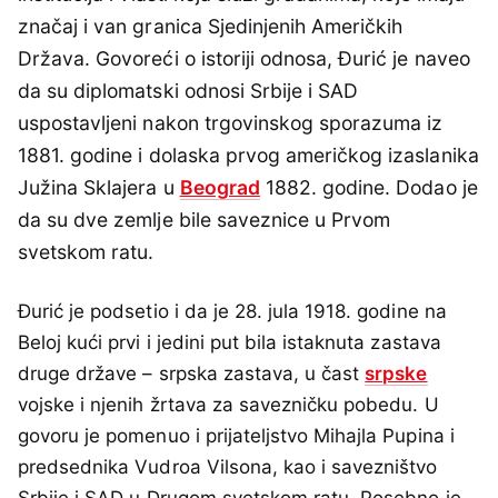
značaj i van granica Sjedinjenih Američkih
Država. Govoreći o istoriji odnosa, Đurić je naveo
da su diplomatski odnosi Srbije i SAD
uspostavljeni nakon trgovinskog sporazuma iz
1881. godine i dolaska prvog američkog izaslanika
Južina Sklajera u
Beograd
1882. godine. Dodao je
da su dve zemlje bile saveznice u Prvom
svetskom ratu.
Đurić je podsetio i da je 28. jula 1918. godine na
Beloj kući prvi i jedini put bila istaknuta zastava
druge države – srpska zastava, u čast
srpske
vojske i njenih žrtava za savezničku pobedu. U
govoru je pomenuo i prijateljstvo Mihajla Pupina i
predsednika Vudroa Vilsona, kao i savezništvo