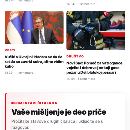
14:27
1 komentara
14:24
1 komentara
VESTI
DRUŠTVO
Vučić o Ukrajini: Nadam se da će
rat da se završi sutra, ali ne vidim
Novi Sad: Pomoć za vatrogasce,
kako
vojnike i dobrovoljce koji gase
požar u Deliblatskoj peščari
14:22
1 komentara
14:19
1 komentara
KOMENTARI ČITALACA
Vaše mišljenje je deo priče
Pročitajte stavove drugih čitalaca i uključite se u
razgovor.