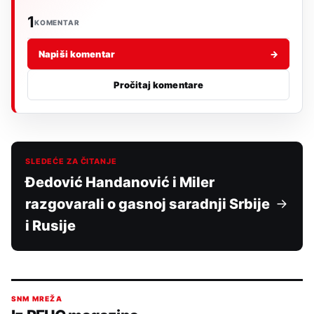
1
KOMENTAR
Napiši komentar
→
Pročitaj komentare
SLEDEĆE ZA ČITANJE
Đedović Handanović i Miler
razgovarali o gasnoj saradnji Srbije
i Rusije
SNM MREŽA