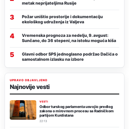
metak neprijateljima Rusije
3
Požar uništio prostorije i dokumentaciju
ekološkog udruženja iz Valjeva
4
Vremenska prognoza za nedelju, 9. avgust:
Sunčano, do 36 stepeni, na istoku moguća kiša
5
Glavni odbor SPS jednoglasno podržao Dačića o
samostalnom izlasku na izbore
UPRAVO OBJAVLJENO
Najnovije vesti
VESTI
Odbor turskog parlamenta usvojio predlog
zakona o mirovnom procesu sa Radničkom
partijom Kurdistana
22:13