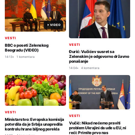
VIDEO
VESTI
VESTI
BBC o poseti Zelenskog
Beogradu (VIDEO)
Đurić: Vučićev susret sa
Zelenskim je odgovorno državno
14:13
1 komentara
ponašanje
14:04
4 komentara
VESTI
VESTI
Ministarstvo: Evropska komisija
Vučić: Nikad nećemo praviti
potvrdila da je Srbija unapredila
problem Ukrajini da uđe u EU, ni
kontrolu hrane biljnog porekla
reći: Primite prvo nas