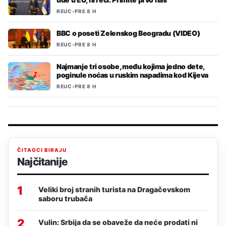
REUC
•
PRE 8 H
BBC o poseti Zelenskog Beogradu (VIDEO)
REUC
•
PRE 8 H
Najmanje tri osobe, među kojima jedno dete,
poginule noćas u ruskim napadima kod Kijeva
REUC
•
PRE 8 H
ČITAOCI BIRAJU
Najčitanije
1
Veliki broj stranih turista na Dragačevskom
saboru trubača
2
Vulin: Srbija da se obaveže da neće prodati ni