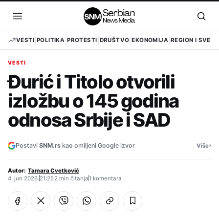
Pređi
na
Otvori
Otvo
sadržaj
meni
pret
VESTI
POLITIKA
PROTESTI
DRUŠTVO
EKONOMIJA
REGION I SVET
VESTI
Đurić i Titolo otvorili
izložbu o 145 godina
odnosa Srbije i SAD
›
Postavi
SNM.rs
kao omiljeni Google izvor
Više
Autor:
Tamara Cvetković
4. jun 2026.
21:25
2 min čitanja
1 komentara