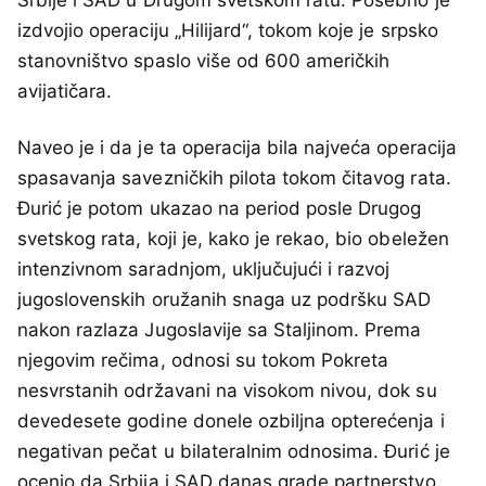
Srbije i SAD u Drugom svetskom ratu. Posebno je
izdvojio operaciju „Hilijard“, tokom koje je srpsko
stanovništvo spaslo više od 600 američkih
avijatičara.
Naveo je i da je ta operacija bila najveća operacija
spasavanja savezničkih pilota tokom čitavog rata.
Đurić je potom ukazao na period posle Drugog
svetskog rata, koji je, kako je rekao, bio obeležen
intenzivnom saradnjom, uključujući i razvoj
jugoslovenskih oružanih snaga uz podršku SAD
nakon razlaza Jugoslavije sa Staljinom. Prema
njegovim rečima, odnosi su tokom Pokreta
nesvrstanih održavani na visokom nivou, dok su
devedesete godine donele ozbiljna opterećenja i
negativan pečat u bilateralnim odnosima. Đurić je
ocenio da Srbija i SAD danas grade partnerstvo