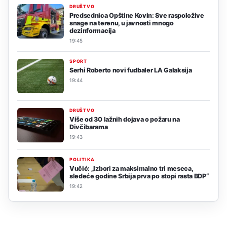
DRUŠTVO
Predsednica Opštine Kovin: Sve raspoložive
snage na terenu, u javnosti mnogo
dezinformacija
19:45
SPORT
Serhi Roberto novi fudbaler LA Galaksija
19:44
DRUŠTVO
Više od 30 lažnih dojava o požaru na
Divčibarama
19:43
POLITIKA
Vučić: „Izbori za maksimalno tri meseca,
sledeće godine Srbija prva po stopi rasta BDP“
19:42