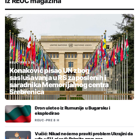
Iz REUC magazina
REUC
•
PRE 3 H
Konaković pisao UN zbog
saslušavanja u RS zaposlenih i
saradnika Memorijalnog centra
Srebrenica
Dron uleteo iz Rumunije u Bugarsku i
eksplodirao
REUC
•
PRE 8 H
Vučić: Nikad nećemo praviti problem Ukrajini da
uđe u EU, ni reći: Primite prvo nas