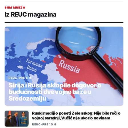
SNM MREŽA
Iz REUC magazina
REUC
•
PRE 8 H
Sirija i Rusija sklopile dogovor o
budućnosti dve vojne baze u
Sredozemlju
Ruski mediji o poseti Zelenskog: Nije bilo reči o
vojnoj saradnji, Vučić nije ukorio novinara
REUC
•
PRE 10 H