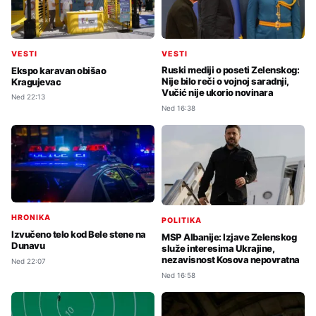
VESTI
VESTI
Ruski mediji o poseti Zelenskog:
Ekspo karavan obišao
Nije bilo reči o vojnoj saradnji,
Kragujevac
Vučić nije ukorio novinara
Ned 22:13
Ned 16:38
HRONIKA
POLITIKA
Izvučeno telo kod Bele stene na
MSP Albanije: Izjave Zelenskog
Dunavu
služe interesima Ukrajine,
nezavisnost Kosova nepovratna
Ned 22:07
Ned 16:58