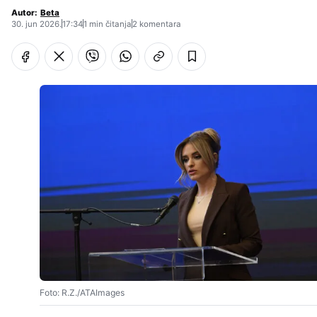
Autor:
Beta
30. jun 2026.
17:34
1 min čitanja
2 komentara
Foto: R.Z./ATAImages