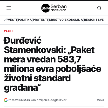
Pređi
na
Otvori
Otvo
sadržaj
meni
pret
VESTI
POLITIKA
PROTESTI
DRUŠTVO
EKONOMIJA
REGION I SVET
VESTI
Đurđević
Stamenkovski: „Paket
mera vredan 583,7
miliona evra poboljšaće
životni standard
građana“
›
Postavi
SNM.rs
kao omiljeni Google izvor
Više