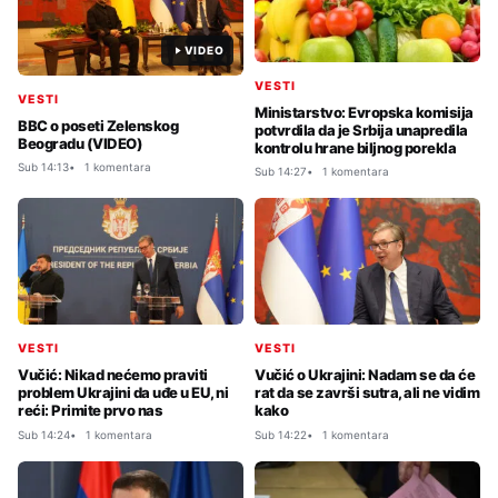
VIDEO
VESTI
VESTI
Ministarstvo: Evropska komisija
BBC o poseti Zelenskog
potvrdila da je Srbija unapredila
Beogradu (VIDEO)
kontrolu hrane biljnog porekla
Sub 14:13
1 komentara
Sub 14:27
1 komentara
VESTI
VESTI
Vučić: Nikad nećemo praviti
Vučić o Ukrajini: Nadam se da će
problem Ukrajini da uđe u EU, ni
rat da se završi sutra, ali ne vidim
reći: Primite prvo nas
kako
Sub 14:24
1 komentara
Sub 14:22
1 komentara