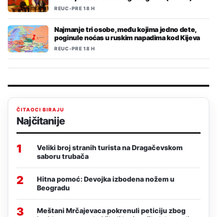
REUC
•
PRE 18 H
Najmanje tri osobe, među kojima jedno dete,
poginule noćas u ruskim napadima kod Kijeva
REUC
•
PRE 18 H
ČITAOCI BIRAJU
Najčitanije
1
Veliki broj stranih turista na Dragačevskom
saboru trubača
2
Hitna pomoć: Devojka izbodena nožem u
Beogradu
3
Meštani Mrčajevaca pokrenuli peticiju zbog