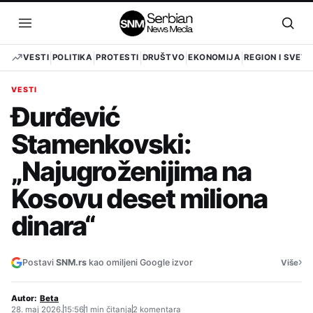
Pređi
na
Otvori
Otvo
sadržaj
meni
pret
VESTI
POLITIKA
PROTESTI
DRUŠTVO
EKONOMIJA
REGION I SVET
VESTI
Đurđević
Stamenkovski:
„Najugroženijima na
Kosovu deset miliona
dinara“
›
Postavi
SNM.rs
kao omiljeni Google izvor
Više
Autor:
Beta
28. maj 2026.
15:56
1 min čitanja
2 komentara