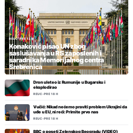
REUC
•
PRE 13 H
Konaković pisao UN zbog
saslušavanja u RS zaposlenih i
saradnika Memorijalnog centra
Srebrenica
Dron uleteo iz Rumunije u Bugarsku i
eksplodirao
REUC
•
PRE 18 H
Vučić: Nikad nećemo praviti problem Ukrajini da
uđe u EU, ni reći: Primite prvo nas
REUC
•
PRE 18 H
BBC o poseti Zelenskog Beogradu (VIDEO)