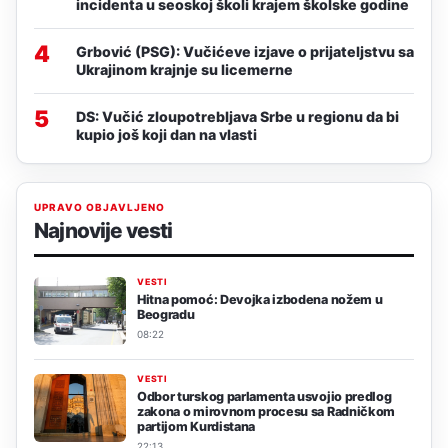
incidenta u seoskoj školi krajem školske godine
4
Grbović (PSG): Vučićeve izjave o prijateljstvu sa
Ukrajinom krajnje su licemerne
5
DS: Vučić zloupotrebljava Srbe u regionu da bi
kupio još koji dan na vlasti
UPRAVO OBJAVLJENO
Najnovije vesti
VESTI
Hitna pomoć: Devojka izbodena nožem u
Beogradu
08:22
VESTI
Odbor turskog parlamenta usvojio predlog
zakona o mirovnom procesu sa Radničkom
partijom Kurdistana
22:13