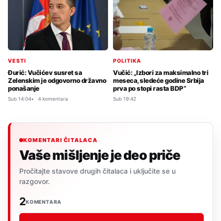
VESTI
POLITIKA
Đurić: Vučićev susret sa
Vučić: „Izbori za maksimalno tri
Zelenskim je odgovorno državno
meseca, sledeće godine Srbija
ponašanje
prva po stopi rasta BDP“
Sub 14:04
4 komentara
Sub 19:42
KOMENTARI ČITALACA
Vaše mišljenje je deo priče
Pročitajte stavove drugih čitalaca i uključite se u
razgovor.
2
KOMENTARA