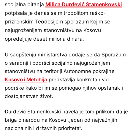
socijalna pitanja
Milica Đurđević Stamenkovski
potpisala je danas sa mitropolitom raško-
prizrenskim Teodosijem sporazum kojim se
najugroženijem stanovništvu na Kosovu
opredeljuje deset miliona dinara.
U saopštenju ministarstva dodaje se da Sporazum
o saradnji i podršci socijalno najugroženijem
stanovništvu na teritoriji Autonomne pokrajine
Кosovo i Metohija
predstavlja konkretan vid
podrške kako bi im se pomogao njihov opstanak i
dostojanstven život.
Đurđević Stamenkovski navela je tom prilikom da je
briga o narodu na Kosovu „jedan od najvažnijih
nacionalnih i državnih prioriteta“.