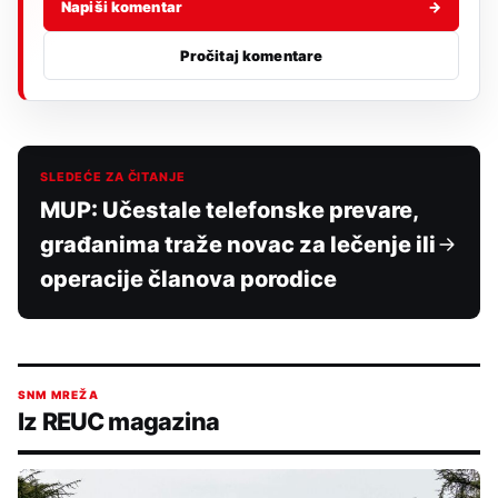
Napiši komentar
→
Pročitaj komentare
SLEDEĆE ZA ČITANJE
MUP: Učestale telefonske prevare,
građanima traže novac za lečenje ili
operacije članova porodice
SNM MREŽA
Iz REUC magazina