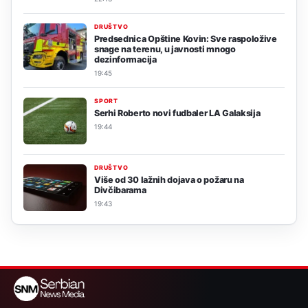
DRUŠTVO
Predsednica Opštine Kovin: Sve raspoložive
snage na terenu, u javnosti mnogo
dezinformacija
19:45
SPORT
Serhi Roberto novi fudbaler LA Galaksija
19:44
DRUŠTVO
Više od 30 lažnih dojava o požaru na
Divčibarama
19:43