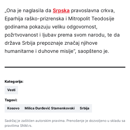
„Ona je naglasila da
Srpska
pravoslavna crkva,
Eparhija raško-prizrenska i Mitropolit Teodosije
godinama pokazuju veliku odgovornost,
požrtvovanost i ljubav prema svom narodu, te da
država Srbija prepoznaje značaj njihove
humanitarne i duhovne misije“, saopšteno je.
Kategorija:
Vesti
Tagovi:
Kosovo
Milica Đurđević Stamenkovski
Srbija
Sadržaj je zaštićen autorskim pravima. Prenošenje je dozvoljeno u skladu sa
pravilima SNM.rs.