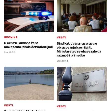
HRONIKA
VESTI
U centru Londona žena
Sindikat: Javna rasprava o
makazama izbola četvoricu ljudi
obrazovanju kao rijaliti,
Ministarstvo se obavezalo da
Sre 19:55
razmotri primedbe
Sre 21:44
VESTI
VESTI