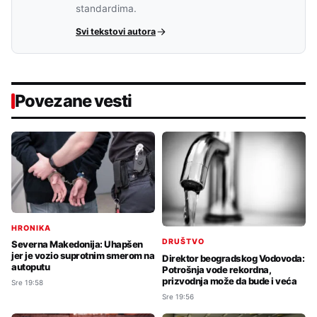
standardima.
Svi tekstovi autora
Povezane vesti
HRONIKA
DRUŠTVO
Severna Makedonija: Uhapšen
jer je vozio suprotnim smerom na
Direktor beogradskog Vodovoda:
autoputu
Potrošnja vode rekordna,
prizvodnja može da bude i veća
Sre 19:58
Sre 19:56