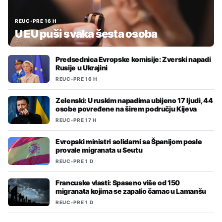
REUC
•
PRE 16 H
U EU puši svaka šesta osoba
Predsednica Evropske komisije: Zverski napadi
Rusije u Ukrajini
REUC
•
PRE 16 H
Zelenski: U ruskim napadima ubijeno 17 ljudi, 44
osobe povređene na širem području Kijeva
REUC
•
PRE 17 H
Evropski ministri solidarni sa Španijom posle
provale migranata u Seutu
REUC
•
PRE 1 D
Francuske vlasti: Spaseno više od 150
migranata kojima se zapalio čamac u Lamanšu
REUC
•
PRE 1 D