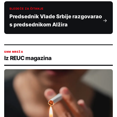
SLEDEĆE ZA ČITANJE
Predsednik Vlade Srbije razgovarao
s predsednikom Alžira
SNM MREŽA
Iz REUC magazina