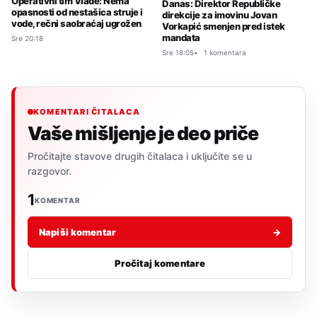
Operativni tim Vlade: Nema
Danas: Direktor Republičke
opasnosti od nestašica struje i
direkcije za imovinu Jovan
vode, rečni saobraćaj ugrožen
Vorkapić smenjen pred istek
mandata
Sre 20:18
Sre 18:05
1 komentara
KOMENTARI ČITALACA
Vaše mišljenje je deo priče
Pročitajte stavove drugih čitalaca i uključite se u
razgovor.
1
KOMENTAR
Napiši komentar
→
Pročitaj komentare