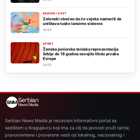
REGION I SVET
Zelenski obećao da će vojska nastaviti da
uništava ruske lansirne sisteme
20:04
SPORT
Ženska juniorska teniska reprezentacija
Srbije do 18 godina osvojila titulu prvaka
Evrope
20:03
Serbian News Media je nezavisni informativni portal sa
sedištem u Kragujevcu koji ima za cilj da javnosti pruži tačne,
pravovremene i proverene vesti od lokalnog, nacionalnog i