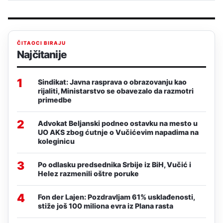
ČITAOCI BIRAJU
Najčitanije
1
Sindikat: Javna rasprava o obrazovanju kao
rijaliti, Ministarstvo se obavezalo da razmotri
primedbe
2
Advokat Beljanski podneo ostavku na mesto u
UO AKS zbog ćutnje o Vučićevim napadima na
koleginicu
3
Po odlasku predsednika Srbije iz BiH, Vučić i
Helez razmenili oštre poruke
4
Fon der Lajen: Pozdravljam 61% usklađenosti,
stiže još 100 miliona evra iz Plana rasta