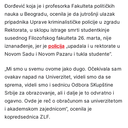
Đorđević koja je i profesorka Fakulteta političkih
nauka u Beogradu, ocenila je da jutrošnji ulazak
pripadnika Uprave kriminalističke policije u zgradu
Rektorata, u sklopu istrage smrti studentkinje
susednog Filozofskog fakulteta 26. marta, nije
iznanađenje, jer je
policija
„upadala i u rektorate u
Novom Sadu i Novom Pazaru i tukla studente“.
„Mi smo u svemu ovome jako dugo. Očekivala sam
ovakav napad na Univerzitet, videli smo da se
sprema, videli smo i sednicu Odbora SKupštine
Srbije za obrazovanje, ali i dalje je to odvratno i
ogavno. Ovde je reč o obračunom sa univerzitetom
i akademskom zajednicom“, ocenila je
kopredsednica ZLF.