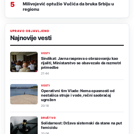
5
Milivojević optužio Vučića da bruka Srbiju u
regionu
UPRAVO OBJAVLJENO
Najnovije vesti
VESTI
Sindikat: Javna rasprava o obrazovanju kao
rijaliti, Ministarstvo se obavezalo da razmotri
primedbe
21:44
VESTI
Operativni tim Vlade: Nema opasnosti od
nestašica struje i vode, rečni saobraćaj
ugrožen
20:18
DRUŠTVO
Solidarnost: Država sistemski da stane na put
femicidu
20:06