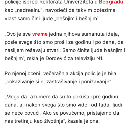
policije ispred Rektorata Univerziteta u
Beogradu
kao „nadrealnu“, navodeći da takvim potezima
vlast samo čini ljude „bešnjim i bešnjim“.
„Ovo je sve
vreme
jedna njihova sumanuta ideja,
posle svega što smo prošli za godinu i po dana, da
nasiljem rešavaju stvari. Samo činite ljude bešnjim i
bešnjim“, rekla je Đorđević za televiziju N1.
Po njenoj oceni, večerašnja akcija policije je bila
„pokazivanje sile, zastrašivanje i ponižavanje“.
„Mogu da razumem da su to pokušali pre godinu
dana, ali nakon svega što smo videli od tada, ljudi
se neće povući. Ako se povučemo, pristajemo da
nas tretiraju kao životinje“, kazala je ona.