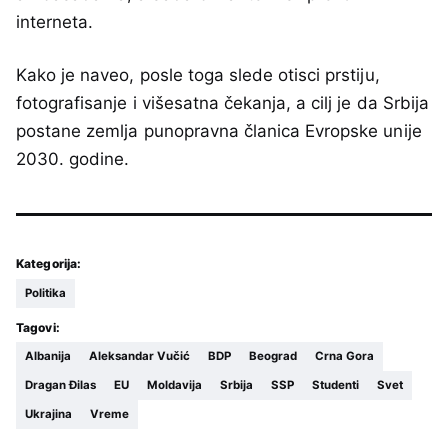
interneta.
Kako je naveo, posle toga slede otisci prstiju,
fotografisanje i višesatna čekanja, a cilj je da Srbija
postane zemlja punopravna članica Evropske unije
2030. godine.
Kategorija:
Politika
Tagovi:
Albanija
Aleksandar Vučić
BDP
Beograd
Crna Gora
Dragan Đilas
EU
Moldavija
Srbija
SSP
Studenti
Svet
Ukrajina
Vreme