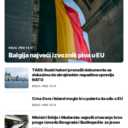
REUC
•
PRE 15 H
Balgija najveći izvoznik piva u EU
TASS: Ruski hakeri pronašli dokumenta sa
dokazima da ukrajinskim napadima upravlja
NATO
REUC
•
PRE 15 H
Crna Gora i Island mogle bi u paketu da uđu u EU
REUC
•
PRE 15 H
Ministri Srbije i Mađarske najavili otvaranje brze
pruge između Beograda i Budimpešte za jesen