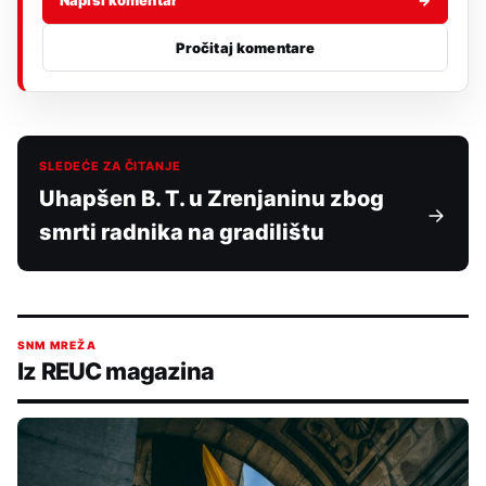
Napiši komentar
→
Pročitaj komentare
SLEDEĆE ZA ČITANJE
Uhapšen B. T. u Zrenjaninu zbog
smrti radnika na gradilištu
SNM MREŽA
Iz REUC magazina