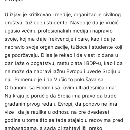
U izjavi je kritikovao i medije, organizacije civilnog
društva, tužioce i studente. Naveo je da je Vučić
ugasio većinu profesionalnih medija i napravio
svoje, kojima daje frekvencije i pare, kao i da je
napravio svoje organizacije, tužioce i studente koji
ga podržavaju. Đilas je rekao i da vlast iz dana u
dan laže o bogatstvu, rastu plata i BDP-u, kao i da
ne može da napravi lažnu Evropu i uvede Srbiju u
nju. Pomenuo je i da Vučić to pokušava sa
Orbanom, sa Ficom i sa „ovim ultradesničarima“.
Na kraju je poručio da Srbija ima pravo da bude
građanin prvog reda u Evropi, da ponovo ne ima
vize i da je razlika u odnosu na pre dvadeset
godina u tome što se tada stajalo u redovima pred
ambasadama, a sada bi zahtevi išli preko