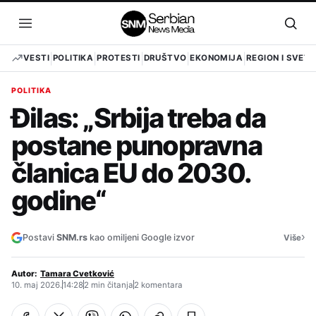
Pređi
na
Otvori
Otvo
sadržaj
meni
pret
VESTI
POLITIKA
PROTESTI
DRUŠTVO
EKONOMIJA
REGION I SVET
POLITIKA
Đilas: „Srbija treba da
postane punopravna
članica EU do 2030.
godine“
›
Postavi
SNM.rs
kao omiljeni Google izvor
Više
Autor:
Tamara Cvetković
10. maj 2026.
14:28
2 min čitanja
2 komentara