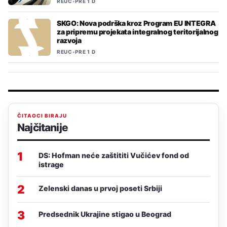
REUC
•
PRE 1 D
SKGO: Nova podrška kroz Program EU INTEGRA
za pripremu projekata integralnog teritorijalnog
razvoja
REUC
•
PRE 1 D
ČITAOCI BIRAJU
Najčitanije
1
DS: Hofman neće zaštititi Vučićev fond od
istrage
2
Zelenski danas u prvoj poseti Srbiji
3
Predsednik Ukrajine stigao u Beograd