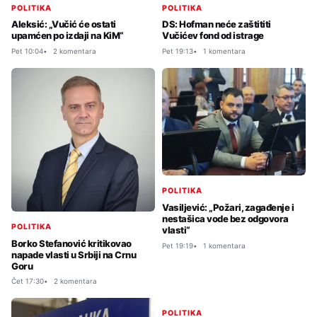
POLITIKA
POLITIKA
Aleksić: „Vučić će ostati
DS: Hofman neće zaštititi
upamćen po izdaji na KiM“
Vučićev fond od istrage
Pet 10:04
2 komentara
Pet 19:13
1 komentara
POLITIKA
Vasiljević: „Požari, zagađenje i
nestašica vode bez odgovora
POLITIKA
vlasti“
Borko Stefanović kritikovao
Pet 19:19
1 komentara
napade vlasti u Srbiji na Crnu
Goru
Čet 17:30
2 komentara
POLITIKA