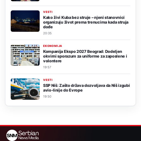
VESTI
Kako živi Kuba bez struje – njeni stanovnici
organizuju život prema trenucima kada struja
dođe
20:35
EKONOMIJA
Kompanija Ekspo 2027 Beograd: Dodeljen
okvirni sporazum za uniforme za zaposlene i
volontere
19:57
VESTI
SSP Niš: Zašto država dozvoljava da Niš izgubi
avio-linije do Evrope
19:50