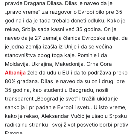
pravde Dragana Đilasa. Đilas je naveo da je
„pravo vreme“ za razgovor o Evropi bilo pre 35
godina i da je tada trebalo doneti odluku. Kako je
rekao, Srbija sada kasni već 35 godina. On je
naveo da je 27 zemalja članica Evropske unije, da
je jedna zemlja izašla iz Unije i da se većina
stanovništva zbog toga kaje. Pominje i da
Moldavija, Ukrajina, Makedonija, Crna Gora i
Albanija
žele da uđu u EU i da to podržava preko
80% građana. Đilas je naveo da su on i drugi pre
35 godina, kao studenti u Beogradu, nosili
transparent „Beograd je svet“ i tražili ukidanje
sankcija i pripadanje Evropi i svetu. U isto vreme,
kako je rekao, Aleksandar Vučić je ušao u Srpsku
radikalnu stranku i svoj život posvetio borbi protiv
Evrope.