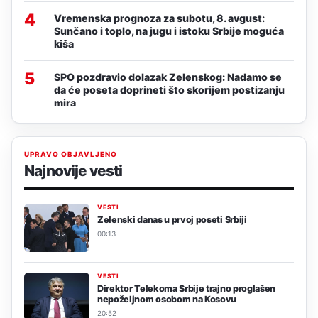
4
Vremenska prognoza za subotu, 8. avgust:
Sunčano i toplo, na jugu i istoku Srbije moguća
kiša
5
SPO pozdravio dolazak Zelenskog: Nadamo se
da će poseta doprineti što skorijem postizanju
mira
UPRAVO OBJAVLJENO
Najnovije vesti
VESTI
Zelenski danas u prvoj poseti Srbiji
00:13
VESTI
Direktor Telekoma Srbije trajno proglašen
nepoželjnom osobom na Kosovu
20:52