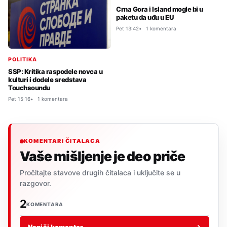
Crna Gora i Island mogle bi u
paketu da uđu u EU
Pet 13:42
1 komentara
POLITIKA
SSP: Kritika raspodele novca u
kulturi i dodele sredstava
Touchsoundu
Pet 15:16
1 komentara
KOMENTARI ČITALACA
Vaše mišljenje je deo priče
Pročitajte stavove drugih čitalaca i uključite se u
razgovor.
2
KOMENTARA