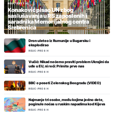
REUC
•
PRE 1 H
Konaković pisao UN zbog
saslušavanja u RS zaposlenih i
saradnika Memorijalnog centra
Srebrenica
Dron uleteo iz Rumunije u Bugarsku i
eksplodirao
REUC
•
PRE 6 H
Vučić: Nikad nećemo praviti problem Ukrajini da
uđe u EU, ni reći: Primite prvo nas
REUC
•
PRE 6 H
BBC o poseti Zelenskog Beogradu (VIDEO)
REUC
•
PRE 6 H
Najmanje tri osobe, među kojima jedno dete,
poginule noćas u ruskim napadima kod Kijeva
REUC
•
PRE 6 H