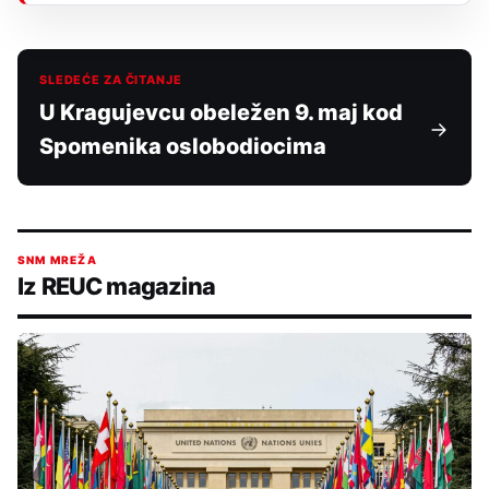
SLEDEĆE ZA ČITANJE
U Kragujevcu obeležen 9. maj kod
Spomenika oslobodiocima
SNM MREŽA
Iz REUC magazina