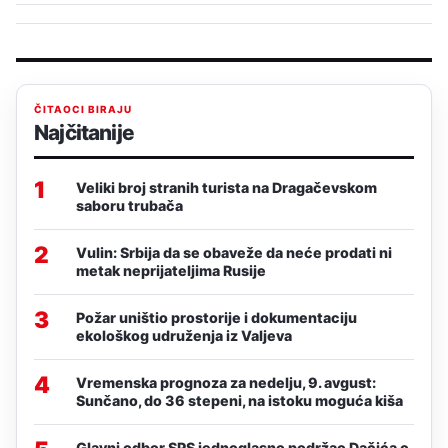
ČITAOCI BIRAJU
Najčitanije
1
Veliki broj stranih turista na Dragačevskom
saboru trubača
2
Vulin: Srbija da se obaveže da neće prodati ni
metak neprijateljima Rusije
3
Požar uništio prostorije i dokumentaciju
ekološkog udruženja iz Valjeva
4
Vremenska prognoza za nedelju, 9. avgust:
Sunčano, do 36 stepeni, na istoku moguća kiša
Glavni odbor SPS jednoglasno podržao Dačića o