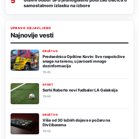
5
samostalnom izlasku na izbore
UPRAVO OBJAVLJENO
Najnovije vesti
DRUŠTVO
Predsednica Opštine Kovin: Sve raspoložive
snage na terenu, u javnosti mnogo
dezinformacija
19:45
SPORT
Serhi Roberto novi fudbaler LA Galaksija
19:44
DRUŠTVO
Više od 30 lažnih dojava o požaru na
Divčibarama
19:43