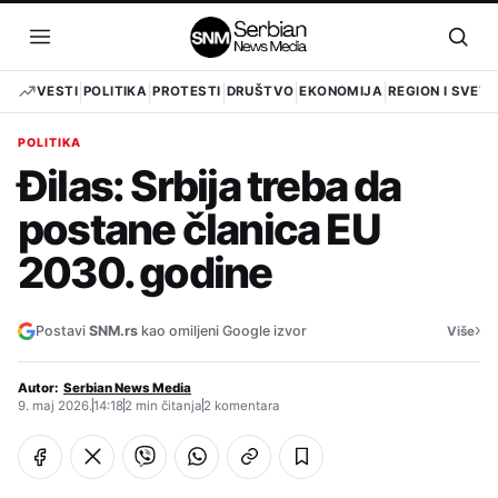
Pređi
na
Otvori
Otvo
sadržaj
meni
pret
VESTI
POLITIKA
PROTESTI
DRUŠTVO
EKONOMIJA
REGION I SVET
POLITIKA
Đilas: Srbija treba da
postane članica EU
2030. godine
›
Postavi
SNM.rs
kao omiljeni Google izvor
Više
Autor:
Serbian News Media
9. maj 2026.
14:18
2 min čitanja
2 komentara