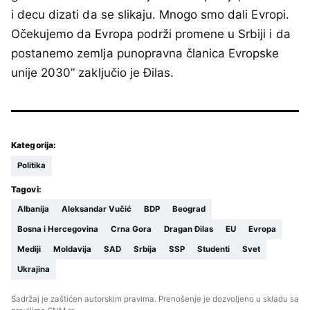
i decu dizati da se slikaju. Mnogo smo dali Evropi.
Očekujemo da Evropa podrži promene u Srbiji i da
postanemo zemlja punopravna članica Evropske
unije 2030” zaključio je Đilas.
Kategorija:
Politika
Tagovi:
Albanija
Aleksandar Vučić
BDP
Beograd
Bosna i Hercegovina
Crna Gora
Dragan Đilas
EU
Evropa
Mediji
Moldavija
SAD
Srbija
SSP
Studenti
Svet
Ukrajina
Sadržaj je zaštićen autorskim pravima. Prenošenje je dozvoljeno u skladu sa