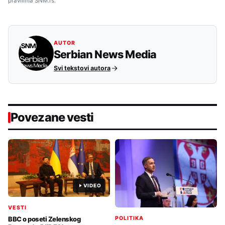
pravilima SNM.rs.
AUTOR
Serbian News Media
Svi tekstovi autora
Povezane vesti
VIDEO
VESTI
POLITIKA
BBC o poseti Zelenskog