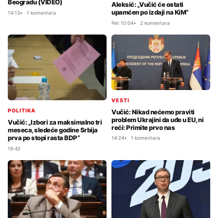
Beogradu (VIDEO)
Aleksić: „Vučić će ostati
upamćen po izdaji na KiM“
14:13
1 komentara
Pet 10:04
2 komentara
VESTI
POLITIKA
Vučić: Nikad nećemo praviti
problem Ukrajini da uđe u EU, ni
Vučić: „Izbori za maksimalno tri
reći: Primite prvo nas
meseca, sledeće godine Srbija
prva po stopi rasta BDP“
14:24
1 komentara
19:42