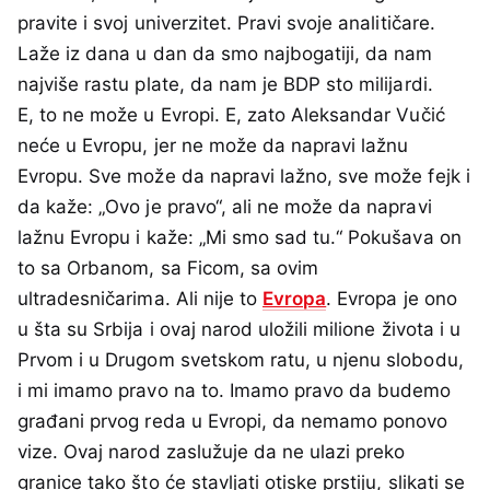
pravite i svoj univerzitet. Pravi svoje analitičare.
Laže iz dana u dan da smo najbogatiji, da nam
najviše rastu plate, da nam je BDP sto milijardi.
E, to ne može u Evropi. E, zato Aleksandar Vučić
neće u Evropu, jer ne može da napravi lažnu
Evropu. Sve može da napravi lažno, sve može fejk i
da kaže: „Ovo je pravo“, ali ne može da napravi
lažnu Evropu i kaže: „Mi smo sad tu.“ Pokušava on
to sa Orbanom, sa Ficom, sa ovim
ultradesničarima. Ali nije to
Evropa
. Evropa je ono
u šta su Srbija i ovaj narod uložili milione života i u
Prvom i u Drugom svetskom ratu, u njenu slobodu,
i mi imamo pravo na to. Imamo pravo da budemo
građani prvog reda u Evropi, da nemamo ponovo
vize. Ovaj narod zaslužuje da ne ulazi preko
granice tako što će stavljati otiske prstiju, slikati se