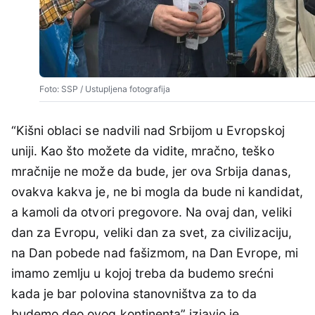
Foto: SSP / Ustupljena fotografija
“Kišni oblaci se nadvili nad Srbijom u Evropskoj
uniji. Kao što možete da vidite, mračno, teško
mračnije ne može da bude, jer ova Srbija danas,
ovakva kakva je, ne bi mogla da bude ni kandidat,
a kamoli da otvori pregovore. Na ovaj dan, veliki
dan za Evropu, veliki dan za svet, za civilizaciju,
na Dan pobede nad fašizmom, na Dan Evrope, mi
imamo zemlju u kojoj treba da budemo srećni
kada je bar polovina stanovništva za to da
budemo deo ovog kontinenta” izjavio je