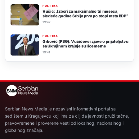
POLITIKA
Vučić: „Izbori za maksimalno tri meseca,
sledeće godine Srbija prva po stopi rasta BDP“
19:42
POLITIKA
Grbović (PSG): Vučićeve izjave o prijateljstvu
sa Ukrajinom krajnje su licemerne
19:41
Serbian News Media je nezavisni informativni portal sa
sedištem u Kragujevcu koji ima za cilj da javnosti pruži tačne,
pravovremene i proverene vesti od lokalnog, nacionalnog i
globalnog značaja.