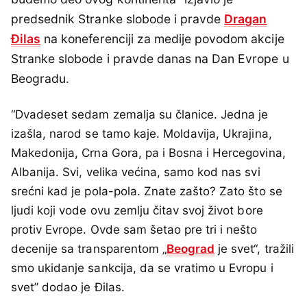
predsednik Stranke slobode i pravde
Dragan
Đilas
na koneferenciji za medije povodom akcije
Stranke slobode i pravde danas na Dan Evrope u
Beogradu.
“Dvadeset sedam zemalja su članice. Jedna je
izašla, narod se tamo kaje. Moldavija, Ukrajina,
Makedonija, Crna Gora, pa i Bosna i Hercegovina,
Albanija. Svi, velika većina, samo kod nas svi
srećni kad je pola-pola. Znate zašto? Zato što se
ljudi koji vode ovu zemlju čitav svoj život bore
protiv Evrope. Ovde sam šetao pre tri i nešto
decenije sa transparentom „
Beograd
je svet“, tražili
smo ukidanje sankcija, da se vratimo u Evropu i
svet” dodao je Đilas.