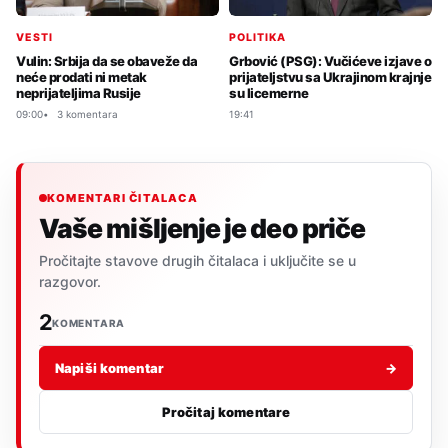
VESTI
POLITIKA
Vulin: Srbija da se obaveže da
Grbović (PSG): Vučićeve izjave o
neće prodati ni metak
prijateljstvu sa Ukrajinom krajnje
neprijateljima Rusije
su licemerne
09:00
3 komentara
19:41
KOMENTARI ČITALACA
Vaše mišljenje je deo priče
Pročitajte stavove drugih čitalaca i uključite se u
razgovor.
2
KOMENTARA
Napiši komentar
→
Pročitaj komentare