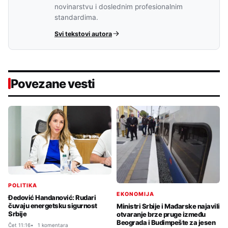
novinarstvu i doslednim profesionalnim
standardima.
Svi tekstovi autora
Povezane vesti
POLITIKA
EKONOMIJA
Đedović Handanović: Rudari
čuvaju energetsku sigurnost
Ministri Srbije i Mađarske najavili
Srbije
otvaranje brze pruge između
Beograda i Budimpešte za jesen
Čet 11:16
1 komentara