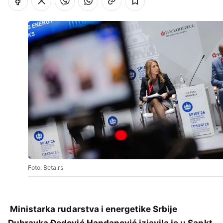
Foto: Beta.rs
Ministarka rudarstva i energetike Srbije
Dubravka Đedović Handanović izjavila je u Sankt