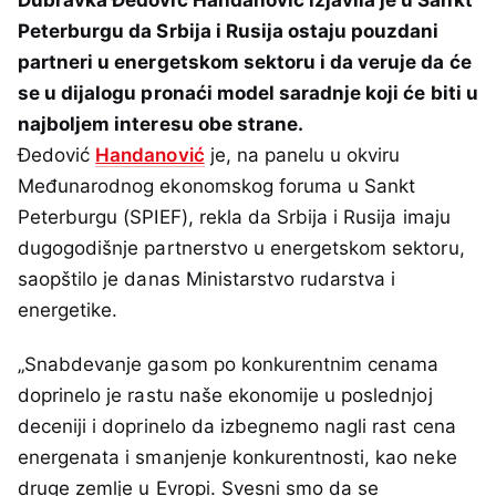
Peterburgu da Srbija i Rusija ostaju pouzdani
partneri u energetskom sektoru i da veruje da će
se u dijalogu pronaći model saradnje koji će biti u
najboljem interesu obe strane.
Đedović
Handanović
je, na panelu u okviru
Međunarodnog ekonomskog foruma u Sankt
Peterburgu (SPIEF), rekla da Srbija i Rusija imaju
dugogodišnje partnerstvo u energetskom sektoru,
saopštilo je danas Ministarstvo rudarstva i
energetike.
„Snabdevanje gasom po konkurentnim cenama
doprinelo je rastu naše ekonomije u poslednjoj
deceniji i doprinelo da izbegnemo nagli rast cena
energenata i smanjenje konkurentnosti, kao neke
druge zemlje u Evropi. Svesni smo da se