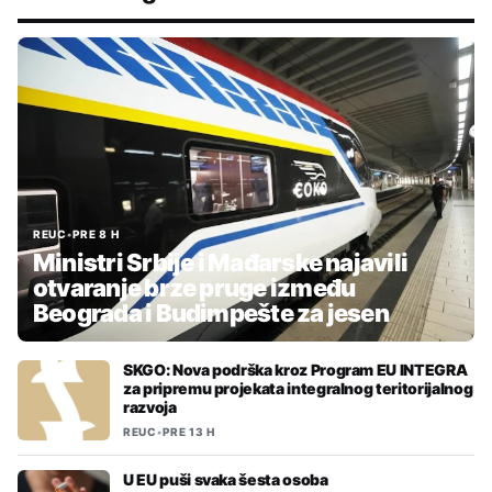
REUC
•
PRE 8 H
Ministri Srbije i Mađarske najavili
otvaranje brze pruge između
Beograda i Budimpešte za jesen
SKGO: Nova podrška kroz Program EU INTEGRA
za pripremu projekata integralnog teritorijalnog
razvoja
REUC
•
PRE 13 H
U EU puši svaka šesta osoba