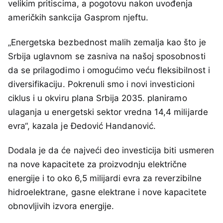
velikim pritiscima, a pogotovu nakon uvođenja
američkih sankcija Gasprom njeftu.
„Energetska bezbednost malih zemalja kao što je
Srbija uglavnom se zasniva na našoj sposobnosti
da se prilagodimo i omogućimo veću fleksibilnost i
diversifikaciju. Pokrenuli smo i novi investicioni
ciklus i u okviru plana Srbija 2035. planiramo
ulaganja u energetski sektor vredna 14,4 milijarde
evra“, kazala je Đedović Handanović.
Dodala je da će najveći deo investicija biti usmeren
na nove kapacitete za proizvodnju električne
energije i to oko 6,5 milijardi evra za reverzibilne
hidroelektrane, gasne elektrane i nove kapacitete
obnovljivih izvora energije.