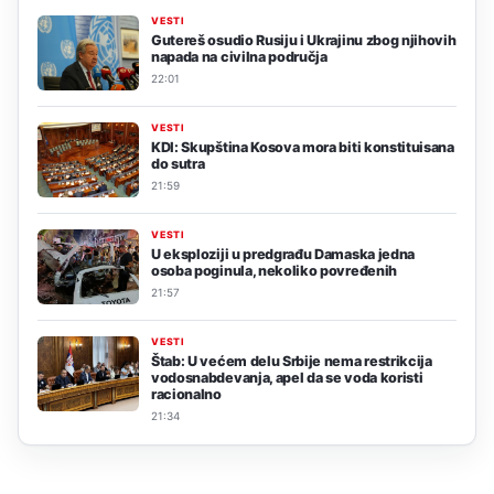
VESTI
Gutereš osudio Rusiju i Ukrajinu zbog njihovih
napada na civilna područja
22:01
VESTI
KDI: Skupština Kosova mora biti konstituisana
do sutra
21:59
VESTI
U eksploziji u predgrađu Damaska jedna
osoba poginula, nekoliko povređenih
21:57
VESTI
Štab: U većem delu Srbije nema restrikcija
vodosnabdevanja, apel da se voda koristi
racionalno
21:34