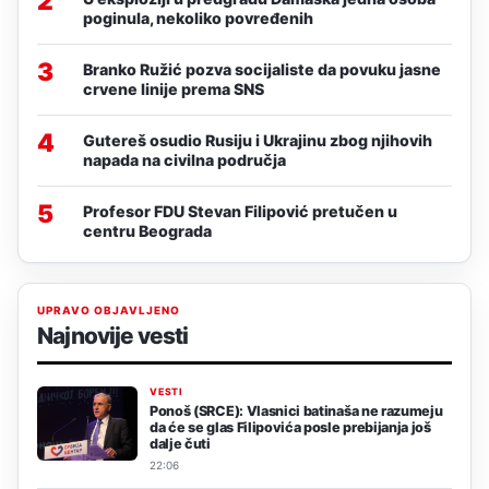
2
poginula, nekoliko povređenih
3
Branko Ružić pozva socijaliste da povuku jasne
crvene linije prema SNS
4
Gutereš osudio Rusiju i Ukrajinu zbog njihovih
napada na civilna područja
5
Profesor FDU Stevan Filipović pretučen u
centru Beograda
UPRAVO OBJAVLJENO
Najnovije vesti
VESTI
Ponoš (SRCE): Vlasnici batinaša ne razumeju
da će se glas Filipovića posle prebijanja još
dalje čuti
22:06