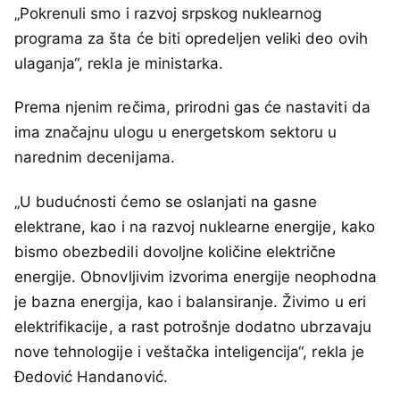
„Pokrenuli smo i razvoj srpskog nuklearnog
programa za šta će biti opredeljen veliki deo ovih
ulaganja“, rekla je ministarka.
Prema njenim rečima, prirodni gas će nastaviti da
ima značajnu ulogu u energetskom sektoru u
narednim decenijama.
„U budućnosti ćemo se oslanjati na gasne
elektrane, kao i na razvoj nuklearne energije, kako
bismo obezbedili dovoljne količine električne
energije. Obnovljivim izvorima energije neophodna
je bazna energija, kao i balansiranje. Živimo u eri
elektrifikacije, a rast potrošnje dodatno ubrzavaju
nove tehnologije i veštačka inteligencija“, rekla je
Đedović Handanović.