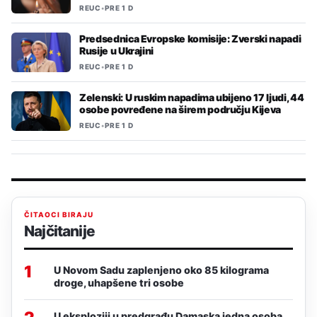
REUC
•
PRE 1 D
Predsednica Evropske komisije: Zverski napadi
Rusije u Ukrajini
REUC
•
PRE 1 D
Zelenski: U ruskim napadima ubijeno 17 ljudi, 44
osobe povređene na širem području Kijeva
REUC
•
PRE 1 D
ČITAOCI BIRAJU
Najčitanije
1
U Novom Sadu zaplenjeno oko 85 kilograma
droge, uhapšene tri osobe
U eksploziji u predgrađu Damaska jedna osoba