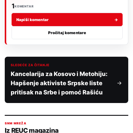
1
KOMENTAR
Napiši komentar
→
Pročitaj komentare
SLEDEĆE ZA ČITANJE
Kancelarija za Kosovo i Metohiju:
Hapšenje aktiviste Srpske liste
pritisak na Srbe i pomoć Rašiću
SNM MREŽA
Iz REUC magazina