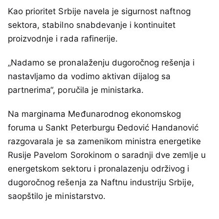
Kao prioritet Srbije navela je sigurnost naftnog
sektora, stabilno snabdevanje i kontinuitet
proizvodnje i rada rafinerije.
„Nadamo se pronalaženju dugoročnog rešenja i
nastavljamo da vodimo aktivan dijalog sa
partnerima“, poručila je ministarka.
Na marginama Međunarodnog ekonomskog
foruma u Sankt Peterburgu Đedović Handanović
razgovarala je sa zamenikom ministra energetike
Rusije Pavelom Sorokinom o saradnji dve zemlje u
energetskom sektoru i pronalazenju održivog i
dugoročnog rešenja za Naftnu industriju Srbije,
saopštilo je ministarstvo.