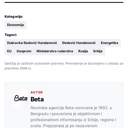
Kategorija:
Ekonomija
Tagovi:
Dubravka Đedović Handanović
Đedović Handanović
Energetika
EU
Gasprom
Ministarstvo rudarstva
Rusija
Srbija
Sadržaj je zaštićen autorskim pravima. Prenošenje je dozvoljeno u skladu sa
pravilima SNM.rs.
AUTOR
Beta
Novinska agencija Beta osnovana je 1992. u
Beogradu i posvećena je objektivnom i
profesionalnom informisanju iz Srbije, regiona i
sveta. Prepoznata je po nezavisnom