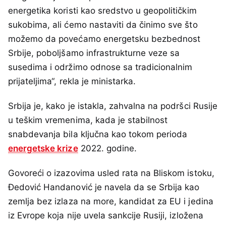
energetika koristi kao sredstvo u geopolitičkim
sukobima, ali ćemo nastaviti da činimo sve što
možemo da povećamo energetsku bezbednost
Srbije, poboljšamo infrastrukturne veze sa
susedima i održimo odnose sa tradicionalnim
prijateljima“, rekla je ministarka.
Srbija je, kako je istakla, zahvalna na podršci Rusije
u teškim vremenima, kada je stabilnost
snabdevanja bila ključna kao tokom perioda
energetske krize
2022. godine.
Govoreći o izazovima usled rata na Bliskom istoku,
Đedović Handanović je navela da se Srbija kao
zemlja bez izlaza na more, kandidat za EU i jedina
iz Evrope koja nije uvela sankcije Rusiji, izložena