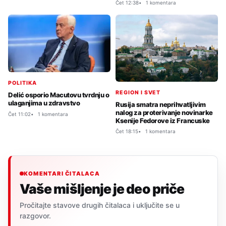
Čet 12:38
1 komentara
POLITIKA
REGION I SVET
Delić osporio Macutovu tvrdnju o
ulaganjima u zdravstvo
Rusija smatra neprihvatljivim
nalog za proterivanje novinarke
Čet 11:02
1 komentara
Ksenije Fedorove iz Francuske
Čet 18:15
1 komentara
KOMENTARI ČITALACA
Vaše mišljenje je deo priče
Pročitajte stavove drugih čitalaca i uključite se u
razgovor.