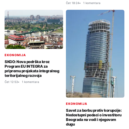
Čet 18:24
1 komentara
EKONOMIJA
SKGO: Nova podrška kroz
Program EU INTEGRA za
pripremu projekata integralnog
teritorijalnog razvoja
Čet 12:53
1 komentara
EKONOMIJA
Savet za borbu protiv korupcije:
Nedostupni podaci o investitoru
Beograda na vodi i njegovom
dugu