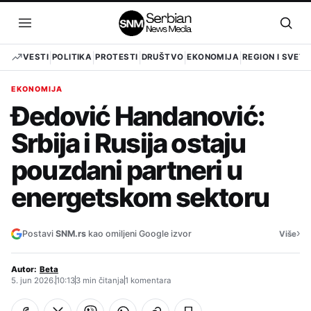
Pređi
na
Otvori
Otvo
sadržaj
meni
pret
VESTI
POLITIKA
PROTESTI
DRUŠTVO
EKONOMIJA
REGION I SVET
EKONOMIJA
Đedović Handanović:
Srbija i Rusija ostaju
pouzdani partneri u
energetskom sektoru
›
Postavi
SNM.rs
kao omiljeni Google izvor
Više
Autor:
Beta
5. jun 2026.
10:13
3 min čitanja
1 komentara