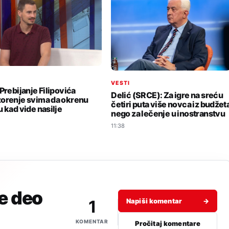
I
VESTI
Prebijanje Filipovića
Delić (SRCE): Za igre na sreću
orenje svima da okrenu
četiri puta više novca iz budžet
u kad vide nasilje
nego za lečenje u inostranstvu
11:38
je deo
1
Napiši komentar
→
KOMENTAR
Pročitaj komentare