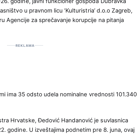
026. godine, javni funkcioner gospođa Dubravka
asništvo u pravnom licu ‘Kulturistria’ d.o.o Zagreb,
ru Agencije za sprečavanje korupcije na pitanja
REKLAMA
 firmi ima 35 odsto udela nominalne vrednosti 101.34
tra Hrvatske, Đedović Handanović je suvlasnica
2. godine. U izveštajima podnetim pre 8. juna, ovaj