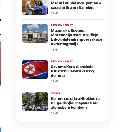
Macut i ministarka Ipumbu o
saradnji Srbije i Namibije
12:46
REGION I SVET
Mucunski: Severna
Makedonija studija slučaja
kako bilateralni sporovi koče
evrointegracije
12:44
REGION I SVET
Severna Koreja lansirala
balističku raketu kratkog
dometa
12:43
VESTI
Komemoracija u Hirošimi na
81. godišnjicu napada SAD
atomskom bombom
12:42