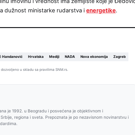
edinu imovinu i vrednost ima zemljište koje je Đedovi
a dužnost ministarke rudarstva i
energetike
.
ć Handanović
Hrvatska
Mediji
NADA
Nova ekonomija
Zagreb
 dozvoljeno u skladu sa pravilima SNM.rs.
na je 1992. u Beogradu i posvećena je objektivnom i
 Srbije, regiona i sveta. Prepoznata je po nezavisnom novinarstvu i
ndardima.