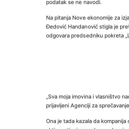
podatak se ne navodi.
Na pitanja Nove ekonomije za izja
Đedović Handanović stigla je pret
odgovara predsedniku pokreta „L
„Sva moja imovina i vlasništvo na
prijavljeni Agenciji za sprečavanje
Ona je tada kazala da kompanija o