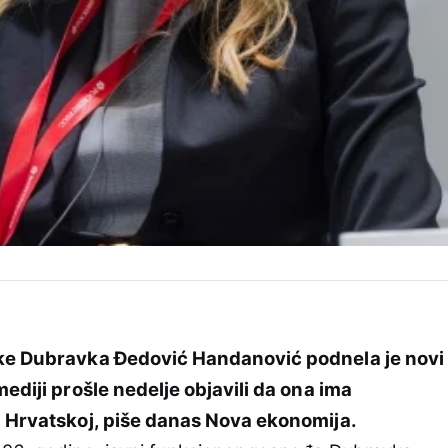
ike Dubravka Đedović Handanović podnela je novi
mediji prošle nedelje objavili da ona ima
u Hrvatskoj, piše danas Nova ekonomija.