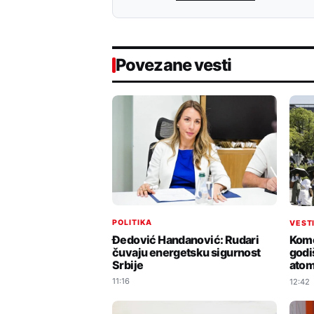
Povezane vesti
POLITIKA
VEST
Đedović Handanović: Rudari
Kome
čuvaju energetsku sigurnost
godi
Srbije
ato
11:16
12:42