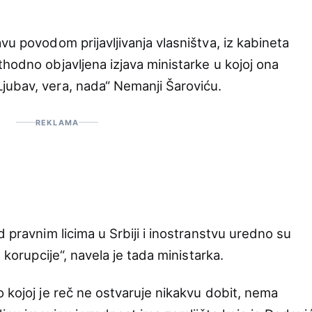
vu povodom prijavljivanja vlasništva, iz kabineta
hodno objavljena izjava ministarke u kojoj ona
jubav, vera, nada“ Nemanji Šaroviću.
REKLAMA
d pravnim licima u Srbiji i inostranstvu uredno su
 korupcije“, navela je tada ministarka.
 kojoj je reč ne ostvaruje nikakvu dobit, nema