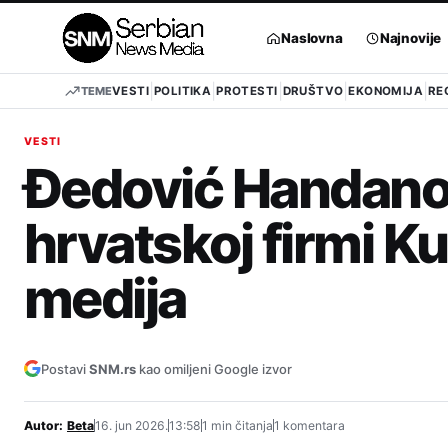
Pređi
na
Naslovna
Najnovije
sadržaj
TEME
VESTI
POLITIKA
PROTESTI
DRUŠTVO
EKONOMIJA
RE
VESTI
Đedović Handanovi
hrvatskoj firmi Ku
medija
Postavi
SNM.rs
kao omiljeni Google izvor
Autor:
Beta
16. jun 2026.
13:58
1 min čitanja
1 komentara