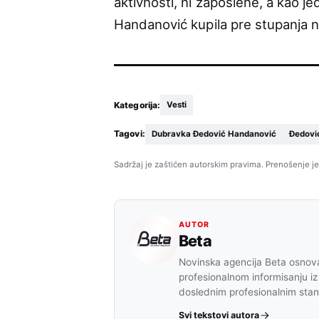
aktivnosti, ni zaposlene, a kao j
Handanović kupila pre stupanja n
Kategorija:
Vesti
Tagovi:
Dubravka Đedović Handanović
Đedovi
Sadržaj je zaštićen autorskim pravima. Prenošenje je
AUTOR
Beta
Novinska agencija Beta osnova
profesionalnom informisanju iz
doslednim profesionalnim sta
Svi tekstovi autora