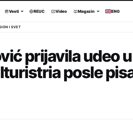
Vesti
REUC
Video
Magazin
ENG
GION I SVET
ć prijavila udeo u
lturistria posle pis