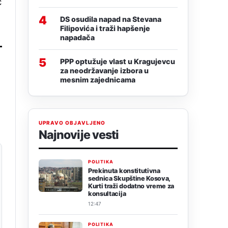
ć
4
DS osudila napad na Stevana
Filipovića i traži hapšenje
napadača
5
PPP optužuje vlast u Kragujevcu
za neodržavanje izbora u
mesnim zajednicama
UPRAVO OBJAVLJENO
Najnovije vesti
POLITIKA
Prekinuta konstitutivna
sednica Skupštine Kosova,
Kurti traži dodatno vreme za
konsultacija
12:47
POLITIKA