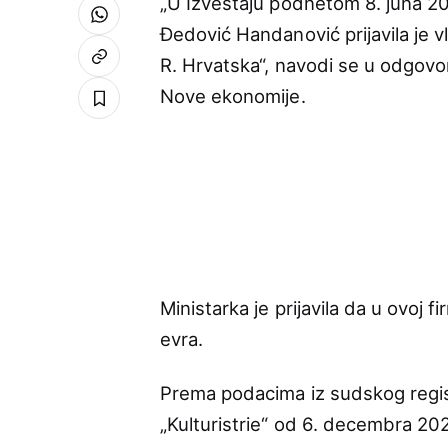
„U Izveštaju podnetom 8. juna 2
Đedović Handanović prijavila je vl
R. Hrvatska“, navodi se u odgovo
Nove ekonomije.
Ministarka je prijavila da u ovoj
evra.
Prema podacima iz sudskog regis
„Kulturistrie“ od 6. decembra 202