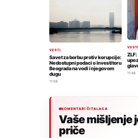
VEST
VESTI
ZLF: 
Savet za borbu protiv korupcije:
upoz
Nedostupni podaci o investitoru
glav
Beograda na vodi i njegovom
11:48
dugu
11:58
KOMENTARI ČITALACA
Vaše mišljenje 
priče