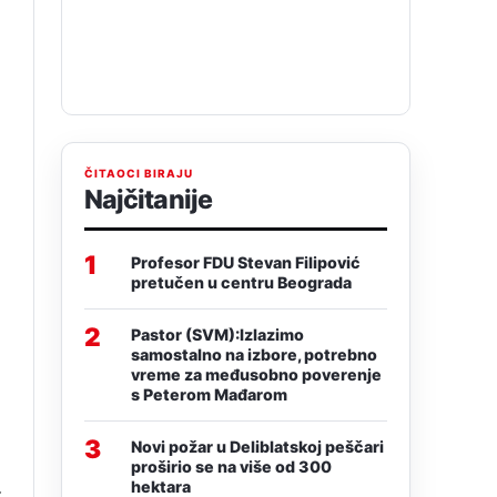
ČITAOCI BIRAJU
Najčitanije
1
Profesor FDU Stevan Filipović
pretučen u centru Beograda
2
Pastor (SVM):Izlazimo
samostalno na izbore, potrebno
vreme za međusobno poverenje
s Peterom Mađarom
3
Novi požar u Deliblatskoj peščari
proširio se na više od 300
hektara