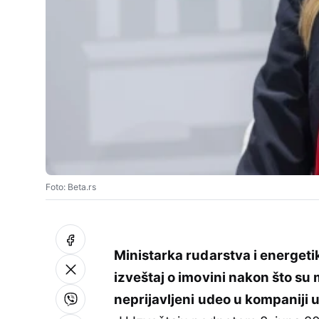
Foto: Beta.rs
Ministarka rudarstva i energet
izveštaj o imovini nakon što su 
neprijavljeni udeo u kompaniji 