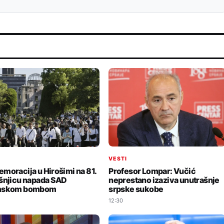
VESTI
I
Profesor Lompar: Vučić
moracija u Hirošimi na 81.
neprestano izaziva unutrašnje
šnjicu napada SAD
srpske sukobe
mskom bombom
12:30