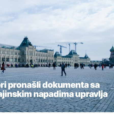
ri pronašli dokumenta sa
ajinskim napadima upravlja