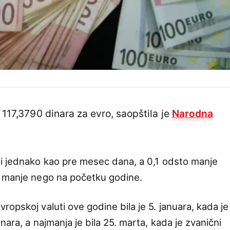
 117,3790 dinara za evro, saopštila je
Narodna
ti jednako kao pre mesec dana, a 0,1 odsto manje
o manje nego na početku godine.
opskoj valuti ove godine bila je 5. januara, kada je
ara, a najmanja je bila 25. marta, kada je zvanični