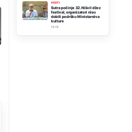
VESTI
Sutra počinje 32. Nišvil džez
festival, organizatori nisu
dobili podršku Ministarstva
kulture
15:19