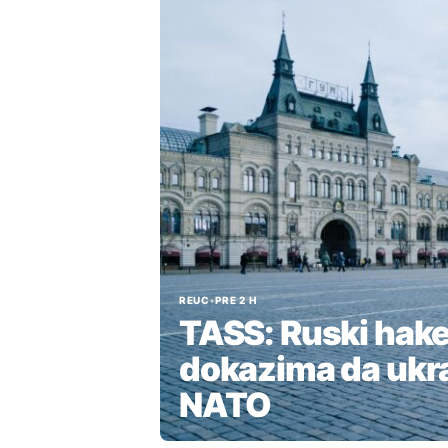
REUC
•
PRE 2 H
TASS: Ruski hake
dokazima da ukr
NATO