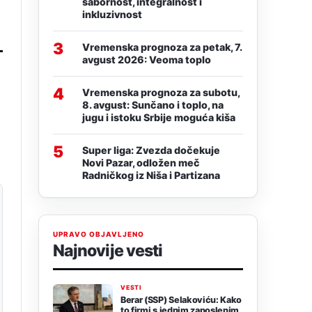
sabornost, integralnost i
inkluzivnost
3
Vremenska prognoza za petak, 7.
avgust 2026: Veoma toplo
4
Vremenska prognoza za subotu,
8. avgust: Sunčano i toplo, na
jugu i istoku Srbije moguća kiša
5
Super liga: Zvezda dočekuje
Novi Pazar, odložen meč
Radničkog iz Niša i Partizana
UPRAVO OBJAVLJENO
Najnovije vesti
VESTI
Berar (SSP) Selakoviću: Kako
to firmi s jednim zaposlenim