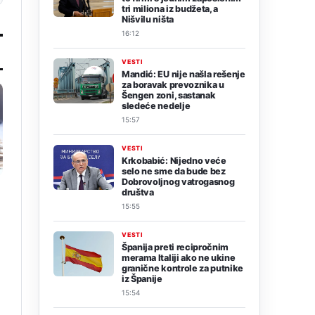
tri miliona iz budžeta, a
Nišvilu ništa
16:12
VESTI
Mandić: EU nije našla rešenje
za boravak prevoznika u
Šengen zoni, sastanak
sledeće nedelje
15:57
VESTI
Krkobabić: Nijedno veće
selo ne sme da bude bez
Dobrovoljnog vatrogasnog
društva
15:55
VESTI
Španija preti recipročnim
merama Italiji ako ne ukine
granične kontrole za putnike
iz Španije
15:54