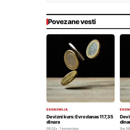
Povezane vesti
EKONOMIJA
EKON
Devizni kurs: Evro danas 117,35
Devi
dinara
dina
09:32
1 komentara
Sre 09