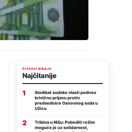
ČITAOCI BIRAJU
Najčitanije
1
Sindikat sudske vlasti podneo
krivičnu prijavu protiv
predsednice Osnovnog suda u
Užicu
2
Tribina u Nišu: Pobediti režim
moguće je uz solidarnost,