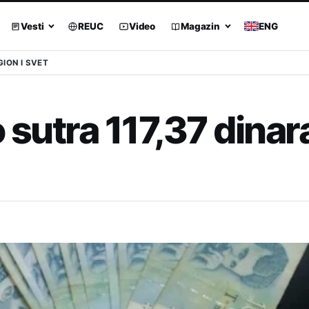
Vesti
REUC
Video
Magazin
ENG
GION I SVET
 sutra 117,37 dinar