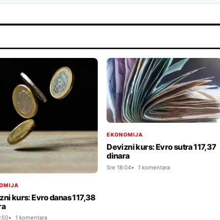
EKONOMIJA
Devizni kurs: Evro sutra 117,37
dinara
Sre 18:04
1 komentara
OMIJA
zni kurs: Evro danas 117,38
ra
:50
1 komentara