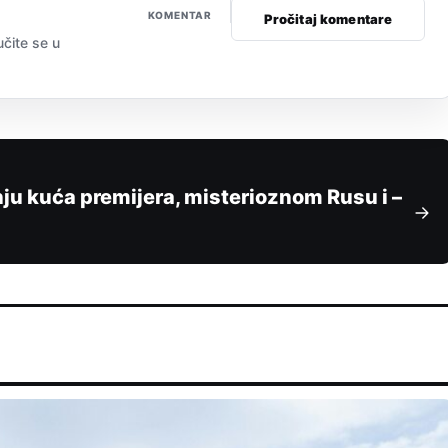
KOMENTAR
Pročitaj komentare
učite se u
ju kuća premijera, misterioznom Rusu i –