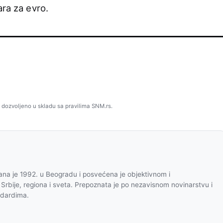
ara za evro.
 dozvoljeno u skladu sa pravilima SNM.rs.
na je 1992. u Beogradu i posvećena je objektivnom i
 Srbije, regiona i sveta. Prepoznata je po nezavisnom novinarstvu i
ndardima.