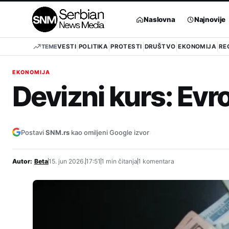
Pređi
na
Naslovna
Najnovije
sadržaj
TEME
VESTI
POLITIKA
PROTESTI
DRUŠTVO
EKONOMIJA
RE
EKONOMIJA
Devizni kurs: Evro
Postavi
SNM.rs
kao omiljeni Google izvor
Autor:
Beta
15. jun 2026.
17:51
1 min čitanja
1 komentara