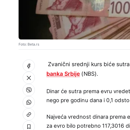
Foto: Beta.rs
Zvanični srednji kurs biće sutra
banka Srbije
(NBS).
Dinar će sutra prema evru vrede
nego pre godinu dana i 0,1 odst
Najveća vrednost dinara prema evr
za evro bilo potrebno 117,3016 din