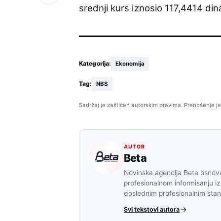
srednji kurs iznosio 117,4414 din
Kategorija:
Ekonomija
Tag:
NBS
Sadržaj je zaštićen autorskim pravima. Prenošenje je
AUTOR
Beta
Novinska agencija Beta osnova
profesionalnom informisanju iz
doslednim profesionalnim sta
Svi tekstovi autora