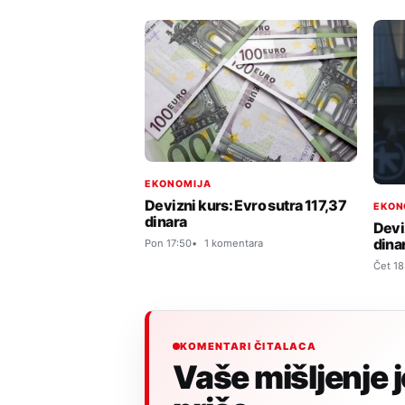
EKONOMIJA
Devizni kurs: Evro sutra 117,37
EKON
dinara
Devi
dina
Pon 17:50
1 komentara
Čet 18
KOMENTARI ČITALACA
Vaše mišljenje 