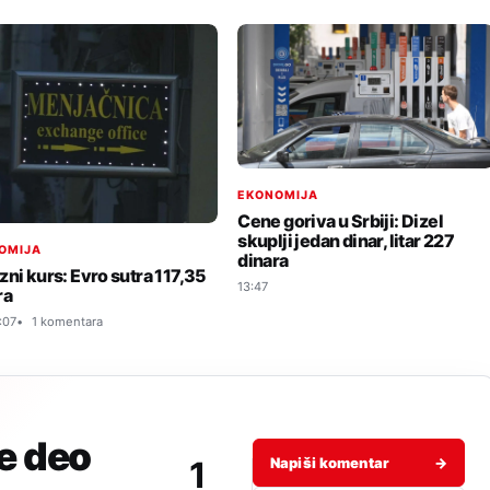
EKONOMIJA
Cene goriva u Srbiji: Dizel
skuplji jedan dinar, litar 227
OMIJA
dinara
zni kurs: Evro sutra 117,35
13:47
ra
:07
1 komentara
je deo
1
Napiši komentar
→