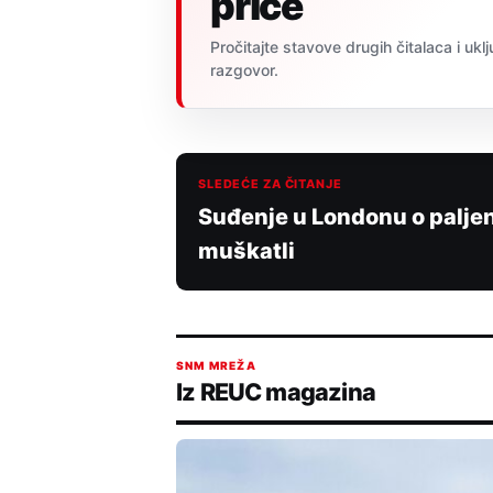
priče
Pročitajte stavove drugih čitalaca i uklj
razgovor.
SLEDEĆE ZA ČITANJE
Suđenje u Londonu o paljen
muškatli
SNM MREŽA
Iz REUC magazina