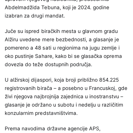
Abdelmadžida Tebuna, koji je 2024. godine
izabran za drugi mandat.
Juče su ispred biračkih mesta u glavnom gradu
Alžiru uvedene mere bezbednosti, a glasanje je
pomereno a 48 sati u regionima na jugu zemlje i
oko pustinje Sahare, kako bi se glasačka oprema
dovezla do teže dostupnih područja.
U alžirskoj dijaspori, koja broji približno 854.225
registrovanih birača – a posebno u Francuskoj, gde
živi njegova najbrojnija zajednica u inostranstvu –
glasanje je održano u subotu i nedelju u različitim
konzularnim predstavništvima.
Prema navodima državne agencije APS,