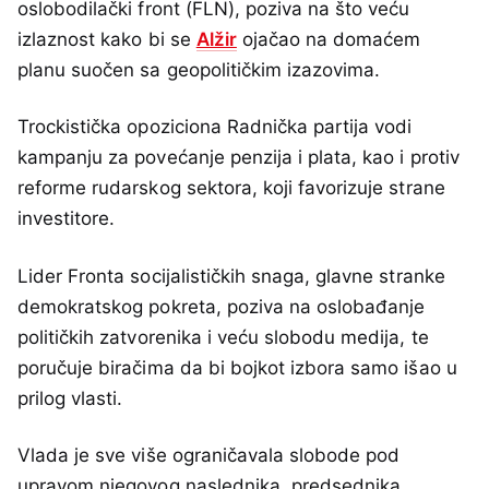
oslobodilački front (FLN), poziva na što veću
izlaznost kako bi se
Alžir
ojačao na domaćem
planu suočen sa geopolitičkim izazovima.
Trockistička opoziciona Radnička partija vodi
kampanju za povećanje penzija i plata, kao i protiv
reforme rudarskog sektora, koji favorizuje strane
investitore.
Lider Fronta socijalističkih snaga, glavne stranke
demokratskog pokreta, poziva na oslobađanje
političkih zatvorenika i veću slobodu medija, te
poručuje biračima da bi bojkot izbora samo išao u
prilog vlasti.
Vlada je sve više ograničavala slobode pod
upravom njegovog naslednika, predsednika