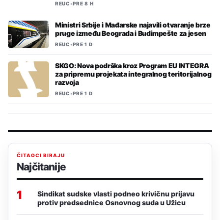
REUC
•
PRE 8 H
Ministri Srbije i Mađarske najavili otvaranje brze
pruge između Beograda i Budimpešte za jesen
REUC
•
PRE 1 D
SKGO: Nova podrška kroz Program EU INTEGRA
za pripremu projekata integralnog teritorijalnog
razvoja
REUC
•
PRE 1 D
ČITAOCI BIRAJU
Najčitanije
1
Sindikat sudske vlasti podneo krivičnu prijavu
protiv predsednice Osnovnog suda u Užicu