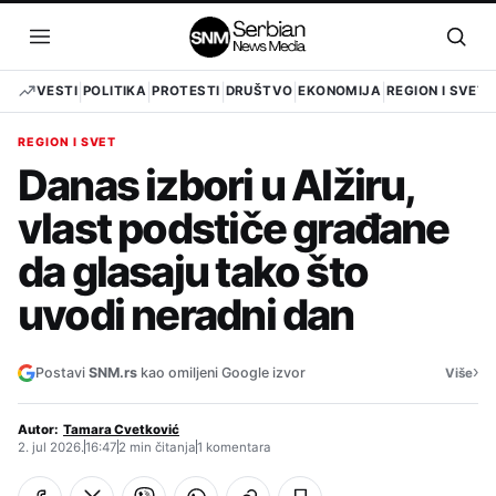
Pređi
na
Otvori
Otvo
sadržaj
meni
pret
VESTI
POLITIKA
PROTESTI
DRUŠTVO
EKONOMIJA
REGION I SVET
REGION I SVET
Danas izbori u Alžiru,
vlast podstiče građane
da glasaju tako što
uvodi neradni dan
›
Postavi
SNM.rs
kao omiljeni Google izvor
Više
Autor:
Tamara Cvetković
2. jul 2026.
16:47
2 min čitanja
1 komentara