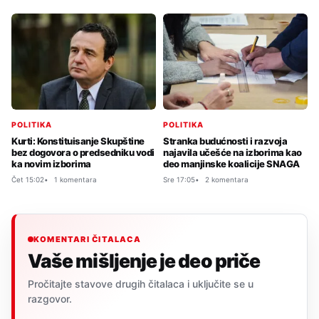
POLITIKA
POLITIKA
Kurti: Konstituisanje Skupštine
Stranka budućnosti i razvoja
bez dogovora o predsedniku vodi
najavila učešće na izborima kao
ka novim izborima
deo manjinske koalicije SNAGA
Čet 15:02
1 komentara
Sre 17:05
2 komentara
KOMENTARI ČITALACA
Vaše mišljenje je deo priče
Pročitajte stavove drugih čitalaca i uključite se u
razgovor.