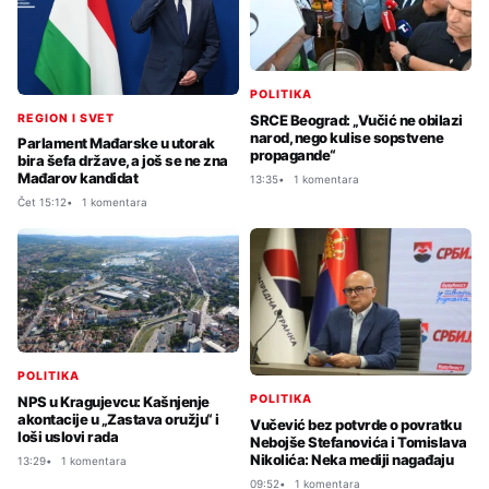
POLITIKA
REGION I SVET
SRCE Beograd: „Vučić ne obilazi
narod, nego kulise sopstvene
Parlament Mađarske u utorak
propagande“
bira šefa države, a još se ne zna
Mađarov kandidat
13:35
1 komentara
Čet 15:12
1 komentara
POLITIKA
POLITIKA
NPS u Kragujevcu: Kašnjenje
akontacije u „Zastava oružju“ i
Vučević bez potvrde o povratku
loši uslovi rada
Nebojše Stefanovića i Tomislava
Nikolića: Neka mediji nagađaju
13:29
1 komentara
09:52
1 komentara