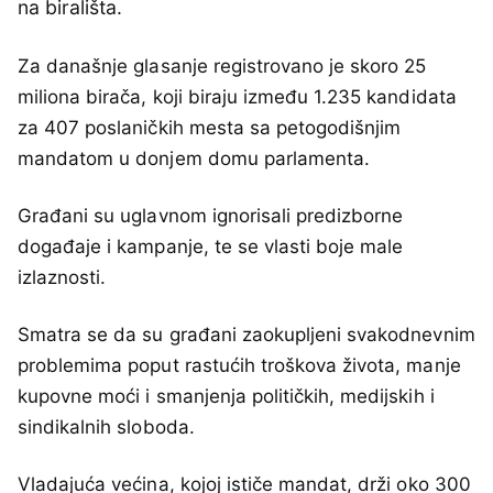
na birališta.
Za današnje glasanje registrovano je skoro 25
miliona birača, koji biraju između 1.235 kandidata
za 407 poslaničkih mesta sa petogodišnjim
mandatom u donjem domu parlamenta.
Građani su uglavnom ignorisali predizborne
događaje i kampanje, te se vlasti boje male
izlaznosti.
Smatra se da su građani zaokupljeni svakodnevnim
problemima poput rastućih troškova života, manje
kupovne moći i smanjenja političkih, medijskih i
sindikalnih sloboda.
Vladajuća većina, kojoj ističe mandat, drži oko 300