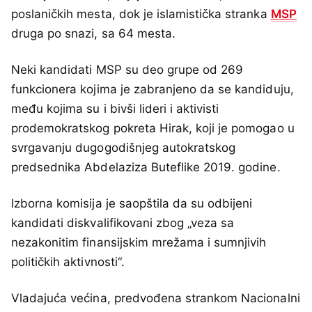
poslaničkih mesta, dok je islamistička stranka
MSP
druga po snazi, sa 64 mesta.
Neki kandidati MSP su deo grupe od 269
funkcionera kojima je zabranjeno da se kandiduju,
među kojima su i bivši lideri i aktivisti
prodemokratskog pokreta Hirak, koji je pomogao u
svrgavanju dugogodišnjeg autokratskog
predsednika Abdelaziza Buteflike 2019. godine.
Izborna komisija je saopštila da su odbijeni
kandidati diskvalifikovani zbog „veza sa
nezakonitim finansijskim mrežama i sumnjivih
političkih aktivnosti“.
Vladajuća većina, predvođena strankom Nacionalni