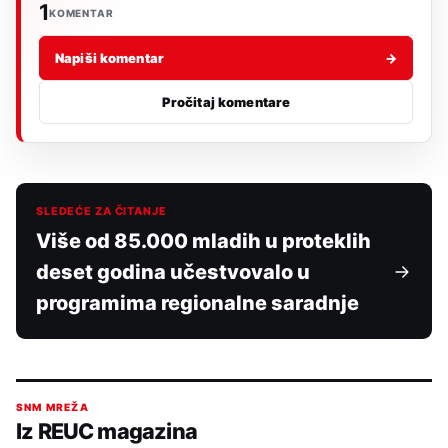
1
KOMENTAR
Napiši komentar
→
Pročitaj komentare
SLEDEĆE ZA ČITANJE
Više od 85.000 mladih u proteklih
deset godina učestvovalo u
programima regionalne saradnje
SNM MREŽA
Iz REUC magazina