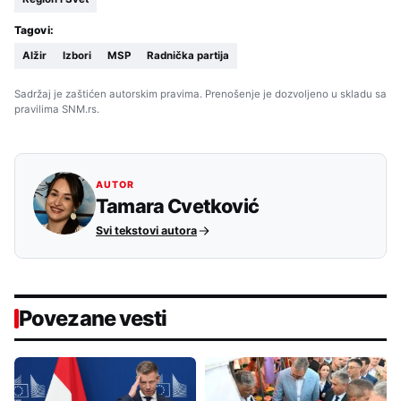
Tagovi:
Alžir
Izbori
MSP
Radnička partija
Sadržaj je zaštićen autorskim pravima. Prenošenje je dozvoljeno u skladu sa
pravilima SNM.rs.
AUTOR
Tamara Cvetković
Svi tekstovi autora
Povezane vesti