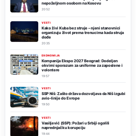
nepoželjnom osobom na Kosovu
20:52
VESTI
Kako živi Kuba bez struje – njeni stanovnici
organizuju život prema trenucima kada struja
dođe
20:35
EKONOMIJA
Kompanija Ekspo 2027 Beograd: Dodeljen
okvirni sporazum za uniforme za zaposlene i
volontere
19:57
VESTI
SSP Niš: Zašto država dozvoljava da Niš izgubi
avio-linije do Evrope
19:50
VESTI
Vasiljević (SSP): Požari u Srbiji ogolili
naprednjačku korupciju
19:44