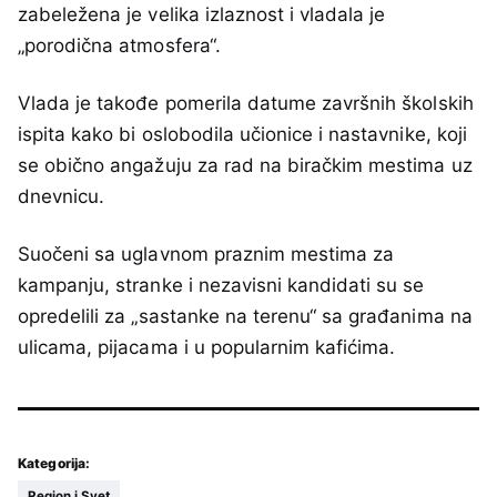
zabeležena je velika izlaznost i vladala je
„porodična atmosfera“.
Vlada je takođe pomerila datume završnih školskih
ispita kako bi oslobodila učionice i nastavnike, koji
se obično angažuju za rad na biračkim mestima uz
dnevnicu.
Suočeni sa uglavnom praznim mestima za
kampanju, stranke i nezavisni kandidati su se
opredelili za „sastanke na terenu“ sa građanima na
ulicama, pijacama i u popularnim kafićima.
Kategorija:
Region i Svet