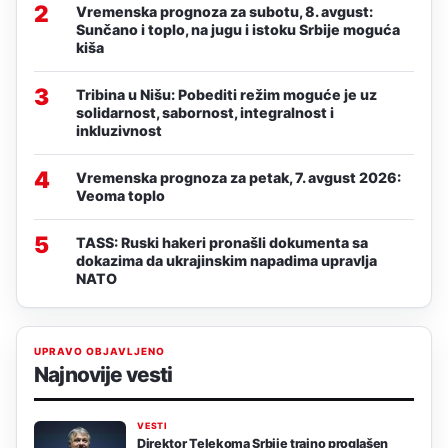
2
Vremenska prognoza za subotu, 8. avgust:
Sunčano i toplo, na jugu i istoku Srbije moguća
kiša
3
Tribina u Nišu: Pobediti režim moguće je uz
solidarnost, sabornost, integralnost i
inkluzivnost
4
Vremenska prognoza za petak, 7. avgust 2026:
Veoma toplo
5
TASS: Ruski hakeri pronašli dokumenta sa
dokazima da ukrajinskim napadima upravlja
NATO
UPRAVO OBJAVLJENO
Najnovije vesti
VESTI
Direktor Telekoma Srbije trajno proglašen