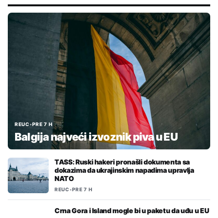
REUC
•
PRE 7 H
Balgija najveći izvoznik piva u EU
TASS: Ruski hakeri pronašli dokumenta sa
dokazima da ukrajinskim napadima upravlja
NATO
REUC
•
PRE 7 H
Crna Gora i Island mogle bi u paketu da uđu u EU