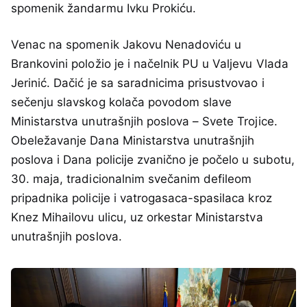
spomenik žandarmu Ivku Prokiću.
Venac na spomenik Jakovu Nenadoviću u
Brankovini položio je i načelnik PU u Valjevu Vlada
Jerinić. Dačić je sa saradnicima prisustvovao i
sečenju slavskog kolača povodom slave
Ministarstva unutrašnjih poslova – Svete Trojice.
Obeležavanje Dana Ministarstva unutrašnjih
poslova i Dana policije zvanično je počelo u subotu,
30. maja, tradicionalnim svečanim defileom
pripadnika policije i vatrogasaca-spasilaca kroz
Knez Mihailovu ulicu, uz orkestar Ministarstva
unutrašnjih poslova.