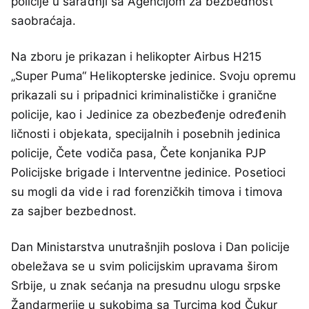
policije u saradnji sa Agencijom za bezbednost
saobraćaja.
Na zboru je prikazan i helikopter Airbus H215
„Super Puma“ Helikopterske jedinice. Svoju opremu
prikazali su i pripadnici kriminalističke i granične
policije, kao i Jedinice za obezbeđenje određenih
ličnosti i objekata, specijalnih i posebnih jedinica
policije, Čete vodiča pasa, Čete konjanika PJP
Policijske brigade i Interventne jedinice. Posetioci
su mogli da vide i rad forenzičkih timova i timova
za sajber bezbednost.
Dan Ministarstva unutrašnjih poslova i Dan policije
obeležava se u svim policijskim upravama širom
Srbije, u znak sećanja na presudnu ulogu srpske
Žandarmerije u sukobima sa Turcima kod Čukur