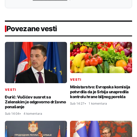
Povezane vesti
VESTI
Ministarstvo: Evropska komisija
VESTI
potvrdila da je Srbija unapredila
kontrolu hrane biljnog porekla
Đurić: Vučićev susret sa
Zelenskim je odgovorno državno
Sub 14:27
1 komentara
ponašanje
Sub 14:04
4 komentara