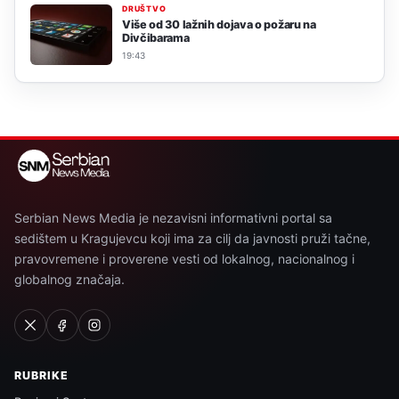
DRUŠTVO
Više od 30 lažnih dojava o požaru na
Divčibarama
19:43
Serbian News Media je nezavisni informativni portal sa
sedištem u Kragujevcu koji ima za cilj da javnosti pruži tačne,
pravovremene i proverene vesti od lokalnog, nacionalnog i
globalnog značaja.
RUBRIKE