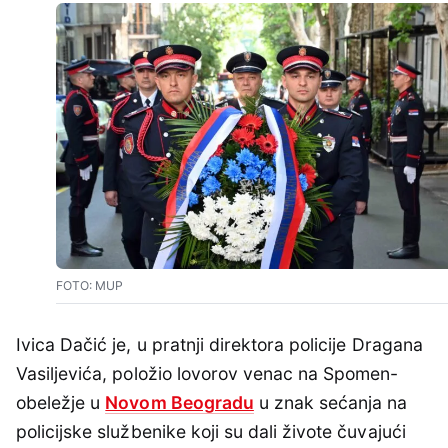
FOTO: MUP
Ivica Dačić je, u pratnji direktora policije Dragana
Vasiljevića, položio lovorov venac na Spomen-
obeležje u
Novom Beogradu
u znak sećanja na
policijske službenike koji su dali živote čuvajući