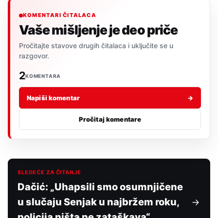
KOMENTARI ČITALACA
Vaše mišljenje je deo priče
Pročitajte stavove drugih čitalaca i uključite se u
razgovor.
2
KOMENTARA
Napiši komentar
→
Pročitaj komentare
SLEDEĆE ZA ČITANJE
Dačić: „Uhapsili smo osumnjičene
u slučaju Senjak u najbržem roku,
policija ništa ne zataškava“