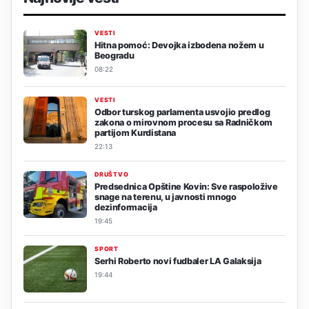
VESTI
Hitna pomoć: Devojka izbodena nožem u
Beogradu
08:22
VESTI
Odbor turskog parlamenta usvojio predlog
zakona o mirovnom procesu sa Radničkom
partijom Kurdistana
22:13
DRUŠTVO
Predsednica Opštine Kovin: Sve raspoložive
snage na terenu, u javnosti mnogo
dezinformacija
19:45
SPORT
Serhi Roberto novi fudbaler LA Galaksija
19:44