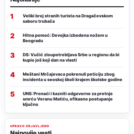
1
Veliki broj stranih turista na Dragačevskom
saboru trubača
2
Hitna pomoć: Devojka izbodena nožem u
Beogradu
3
DS: Vučić zloupotrebljava Srbe u regionu da bi
kupio još koji dan na vlasti
4
Meštani Mrčajevaca pokrenuli peticiju zbog
incidenta u seoskoj školi krajem školske godine
5
UNS: Pronaći i kazniti odgovorne za pretnje
smrću Veranu Matiću, efikasno postupanje
ključno
UPRAVO OBJAVLJENO
Najnovije vesti