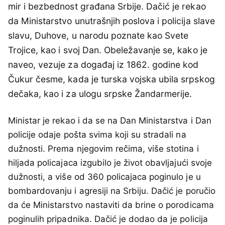
mir i bezbednost građana Srbije. Dačić je rekao
da Ministarstvo unutrašnjih poslova i policija slave
slavu, Duhove, u narodu poznate kao Svete
Trojice, kao i svoj Dan. Obeležavanje se, kako je
naveo, vezuje za događaj iz 1862. godine kod
Čukur česme, kada je turska vojska ubila srpskog
dečaka, kao i za ulogu srpske Žandarmerije.
Ministar je rekao i da se na Dan Ministarstva i Dan
policije odaje pošta svima koji su stradali na
dužnosti. Prema njegovim rečima, više stotina i
hiljada policajaca izgubilo je život obavljajući svoje
dužnosti, a više od 360 policajaca poginulo je u
bombardovanju i agresiji na Srbiju. Dačić je poručio
da će Ministarstvo nastaviti da brine o porodicama
poginulih pripadnika. Dačić je dodao da je policija