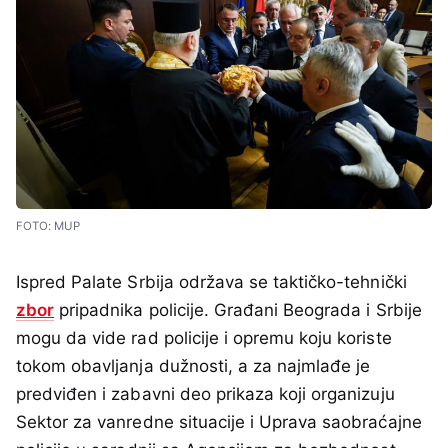
FOTO: MUP
Ispred Palate Srbija održava se taktičko-tehnički
zbor
pripadnika policije. Građani Beograda i Srbije
mogu da vide rad policije i opremu koju koriste
tokom obavljanja dužnosti, a za najmlađe je
predviđen i zabavni deo prikaza koji organizuju
Sektor za vanredne situacije i Uprava saobraćajne