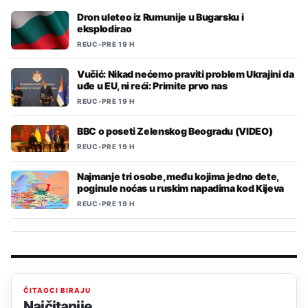
Dron uleteo iz Rumunije u Bugarsku i
eksplodirao
REUC
•
PRE 19 H
Vučić: Nikad nećemo praviti problem Ukrajini da
uđe u EU, ni reći: Primite prvo nas
REUC
•
PRE 19 H
BBC o poseti Zelenskog Beogradu (VIDEO)
REUC
•
PRE 19 H
Najmanje tri osobe, među kojima jedno dete,
poginule noćas u ruskim napadima kod Kijeva
REUC
•
PRE 19 H
ČITAOCI BIRAJU
Najčitanije