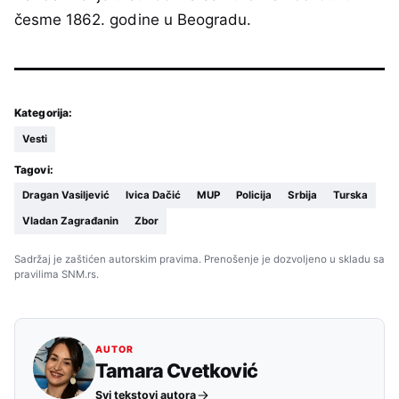
česme 1862. godine u Beogradu.
Kategorija:
Vesti
Tagovi:
Dragan Vasiljević
Ivica Dačić
MUP
Policija
Srbija
Turska
Vladan Zagrađanin
Zbor
Sadržaj je zaštićen autorskim pravima. Prenošenje je dozvoljeno u skladu sa
pravilima SNM.rs.
AUTOR
Tamara Cvetković
Svi tekstovi autora