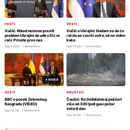
VESTI
VESTI
Vučić: Nikad nećemo praviti
Vučić o Ukrajini: Nadam se da će
problem Ukrajini da uđe u EU, ni
rat da se završi sutra, ali ne vidim
reći: Primite prvo nas
kako
Sub 14:24
1 komentara
Sub 14:22
1 komentara
VIDEO
VESTI
DRUŠTVO
BBC o poseti Zelenskog
Čaušić: Na Deliblatskoj peščari
Beogradu (VIDEO)
više od 300 ljudi gasi požar
četvrti dan
Sub 14:13
1 komentara
Sub 19:16
1 komentara