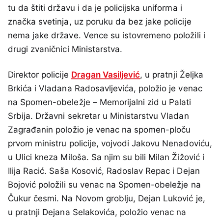
tu da štiti državu i da je policijska uniforma i
značka svetinja, uz poruku da bez jake policije
nema jake države. Vence su istovremeno položili i
drugi zvaničnici Ministarstva.
Direktor policije
Dragan Vasiljević
, u pratnji Željka
Brkića i Vladana Radosavljevića, položio je venac
na Spomen-obeležje – Memorijalni zid u Palati
Srbija. Državni sekretar u Ministarstvu Vladan
Zagrađanin položio je venac na spomen-ploču
prvom ministru policije, vojvodi Jakovu Nenadoviću,
u Ulici kneza Miloša. Sa njim su bili Milan Žižović i
Ilija Racić. Saša Kosović, Radoslav Repac i Dejan
Bojović položili su venac na Spomen-obeležje na
Čukur česmi. Na Novom groblju, Dejan Luković je,
u pratnji Dejana Selakovića, položio venac na