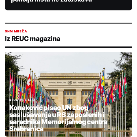
SNM MREŽA
Iz REUC magazina
REUC
•
PRE 14 H
Konaković pisao UN zbog
saslušavanja u RS zaposlenih i
saradnika Memorijalnog centra
Srebrenica