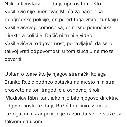
Nakon konstataciju, da je uprkos tome što
Vasiljević nije imenovao Milića za načelnika
beogradske policije, on pored toga vršio i funkciju
Vasiljevićevog pomoćnika, odnosno pomoćnika
direktora policije, Dačić ni tu nije video
Vasiljevićevu odgovornost, ponavljajući da se o
takvoj vrsti odgovornosti u tom slučaju ne može
govoriti.
Upitan o tome što je njegov stranački kolega
Branko Ružić podneo ostavku na mesto ministra
prosvete nakon tragedije u osnovnoj školi
„Vladislav Ribnikar“, iako nije bilo njegove direktne
odgovornosti, te da je Ružić to učinio iz moralnih
razloga, ministar policije je kazao da se ne slaže sa
takvom odlukom.