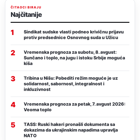
ČITAOCI BIRAJU
Najčitanije
1
Sindikat sudske vlasti podneo krivičnu prijavu
protiv predsednice Osnovnog suda u Užicu
2
Vremenska prognoza za subotu, 8. avgust:
Sunčano i toplo, na jugu i istoku Srbije moguća
kiša
3
Tribina u Nišu: Pobediti režim moguće je uz
solidarnost, sabornost, integralnost i
inkluzivnost
4
Vremenska prognoza za petak, 7. avgust 2026:
Veoma toplo
5
TASS: Ruski hakeri pronašli dokumenta sa
dokazima da ukrajinskim napadima upravlja
NATO