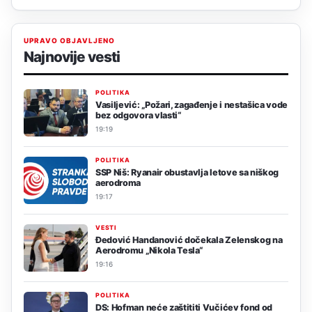
UPRAVO OBJAVLJENO
Najnovije vesti
POLITIKA
Vasiljević: „Požari, zagađenje i nestašica vode
bez odgovora vlasti“
19:19
POLITIKA
SSP Niš: Ryanair obustavlja letove sa niškog
aerodroma
19:17
VESTI
Đedović Handanović dočekala Zelenskog na
Aerodromu „Nikola Tesla“
19:16
POLITIKA
DS: Hofman neće zaštititi Vučićev fond od