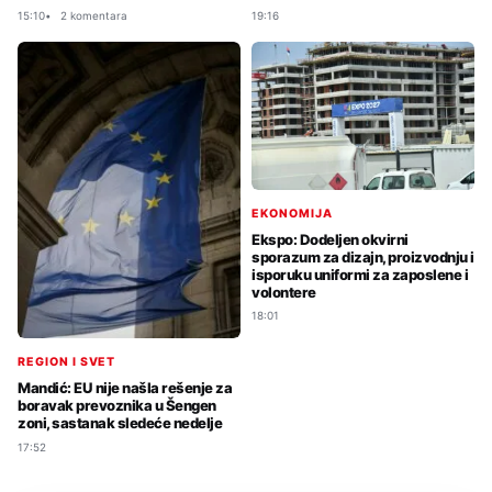
15:10
2 komentara
19:16
EKONOMIJA
Ekspo: Dodeljen okvirni
sporazum za dizajn, proizvodnju i
isporuku uniformi za zaposlene i
volontere
18:01
REGION I SVET
Mandić: EU nije našla rešenje za
boravak prevoznika u Šengen
zoni, sastanak sledeće nedelje
17:52