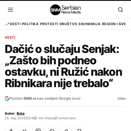
Pređi
na
Otvori
Otvo
sadržaj
meni
pret
VESTI
POLITIKA
PROTESTI
DRUŠTVO
EKONOMIJA
REGION I SVET
VESTI
Dačić o slučaju Senjak:
„Zašto bih podneo
ostavku, ni Ružić nakon
Ribnikara nije trebalo“
›
Postavi
SNM.rs
kao omiljeni Google izvor
Više
Autor:
Beta
25. maj 2026.
13:48
2 min čitanja
1 komentara