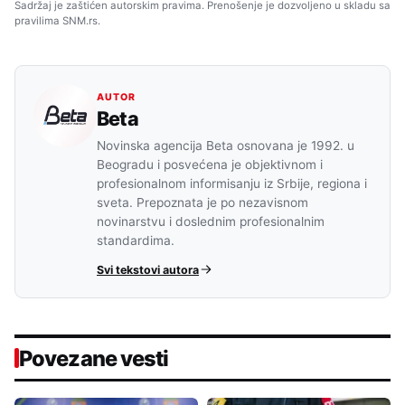
Sadržaj je zaštićen autorskim pravima. Prenošenje je dozvoljeno u skladu sa
pravilima SNM.rs.
AUTOR
Beta
Novinska agencija Beta osnovana je 1992. u
Beogradu i posvećena je objektivnom i
profesionalnom informisanju iz Srbije, regiona i
sveta. Prepoznata je po nezavisnom
novinarstvu i doslednim profesionalnim
standardima.
Svi tekstovi autora
Povezane vesti