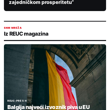
zajedničkom prosperitetu“
SNM MREŽA
Iz REUC magazina
REUC
•
PRE 5 H
Balgija najveći izvoznik piva u EU