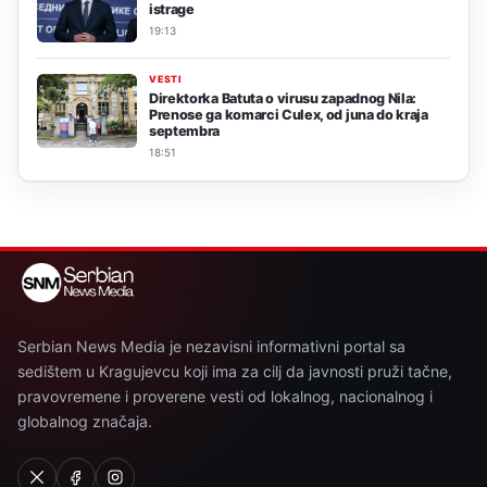
istrage
19:13
VESTI
Direktorka Batuta o virusu zapadnog Nila:
Prenose ga komarci Culex, od juna do kraja
septembra
18:51
Serbian News Media je nezavisni informativni portal sa
sedištem u Kragujevcu koji ima za cilj da javnosti pruži tačne,
pravovremene i proverene vesti od lokalnog, nacionalnog i
globalnog značaja.