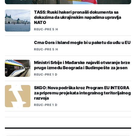
TASS: Ruski hakeri pronašli dokumenta sa
dokazima da ukrajinskim napadima upravlja
NATO
REUC
•
PRE 5 H
Crna Gora i Island mogle bi u paketu da uđu u EU
REUC
•
PRE 5 H
Ministri Srbije i Mađarske najavili otvaranje brze
pruge između Beograda i Budimpešte za jesen
REUC
•
PRE 1 D
SKGO: Nova podrška kroz Program EU INTEGRA
za pripremu projekata integralnog teritorijalnog
razvoja
REUC
•
PRE 1 D