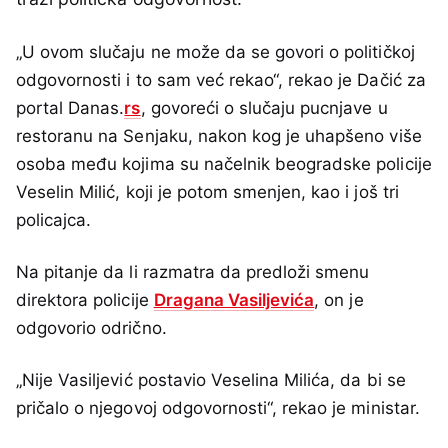
„U ovom slučaju ne može da se govori o političkoj
odgovornosti i to sam već rekao“, rekao je Dačić za
portal Danas.
rs
, govoreći o slučaju pucnjave u
restoranu na Senjaku, nakon kog je uhapšeno više
osoba među kojima su načelnik beogradske policije
Veselin Milić, koji je potom smenjen, kao i još tri
policajca.
Na pitanje da li razmatra da predloži smenu
direktora policije
Dragana Vasiljevića
, on je
odgovorio odrično.
„Nije Vasiljević postavio Veselina Milića, da bi se
pričalo o njegovoj odgovornosti“, rekao je ministar.