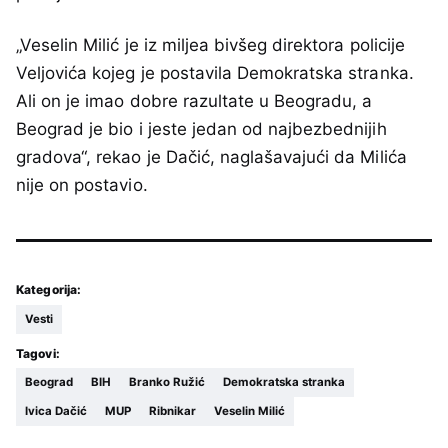
„Veselin Milić je iz miljea bivšeg direktora policije
Veljovića kojeg je postavila Demokratska stranka.
Ali on je imao dobre razultate u Beogradu, a
Beograd je bio i jeste jedan od najbezbednijih
gradova“, rekao je Dačić, naglašavajući da Milića
nije on postavio.
Kategorija:
Vesti
Tagovi:
Beograd
BIH
Branko Ružić
Demokratska stranka
Ivica Dačić
MUP
Ribnikar
Veselin Milić