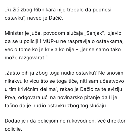
„Ružić zbog Ribnikara nije trebalo da podnosi
ostavku“, naveo je Dačić.
Ministar je juče, povodom slučaja „Senjak“, izjavio
da se u policiji i MUP-u ne raspravlja o ostavkama,
već o tome ko je kriv a ko nije – „jer se samo tako
može razgovarati“.
„Zašto bih ja zbog toga nudio ostavku? Ne snosim
nikakvu krivicu što se toga tiče, niti sam učestvovo
u tim krivičnim delima“, rekao je Dačić za televiziju
Prva, odgovarajući na novinarsko pitanje da li je
tačno da je nudio ostavku zbog tog slučaju.
Dodao je i da policijom ne rukovodi on, već direktor
policije.