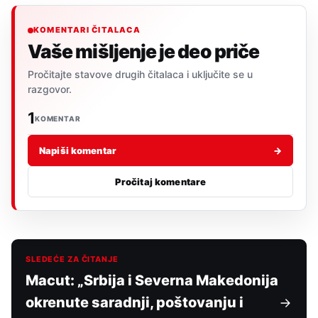
KOMENTARI ČITALACA
Vaše mišljenje je deo priče
Pročitajte stavove drugih čitalaca i uključite se u
razgovor.
1
KOMENTAR
Napiši komentar
→
Pročitaj komentare
SLEDEĆE ZA ČITANJE
Macut: „Srbija i Severna Makedonija
okrenute saradnji, poštovanju i