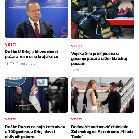
VESTI
VESTI
Dačić: U Srbiji aktivno devet
Vojska Srbije uključena u
požara, nismo na kraju krize
gašenje požara u Deliblatskoj
peščari
13:41
1 komentara
17:50
VESTI
VESTI
Dačić: Dunav na najnižem nivou
Đedović Handanović dočekala
u 100 godina, u Srbiji devet
Zelenskog na Aerodromu „Nikola
aktivnih požara
Tesla“