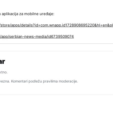
h aplikacija za mobilne uređaje:
om/store/apps/details?id=com.wnapp.id1728908695220&hl=en&pl
us/app/serbian-news-media/id6739509074
ar
ktno.
ezna. Komentari podležu pravilima moderacije.