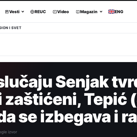
Vesti
REUC
Video
Magazin
ENG
GION I SVET
slučaju Senjak tvr
i zaštićeni, Tepić 
a se izbegava i r
gle izvor