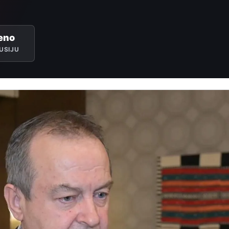
eno
USIJU