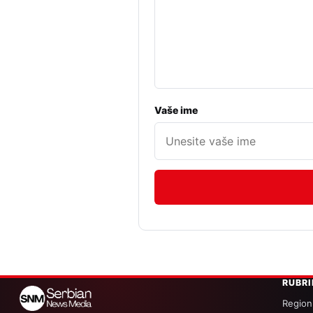
Vaše ime
RUBR
Region