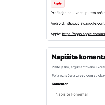
Reply
Pročitajte celu vest i putem naši
Android:
https://play.google.c
Apple:
https://apps.apple.com/
Napišite koment
Pišite jasno, argumentovano i kore
Polja označena zvezdicom su obav
Komentar