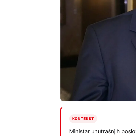
KONTEKST
Ministar unutrašnjih posl