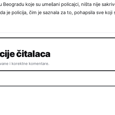
u Beogradu koje su umešani policajci, ništa nije sakrive
e da je policija, čim je saznala za to, pohapsila sve koj
cije čitalaca
ovane i korektne komentare.