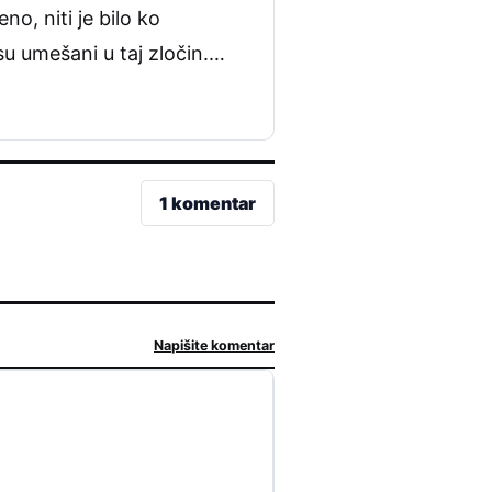
no, niti je bilo ko
i su umešani u taj zločin.…
1 komentar
Napišite komentar