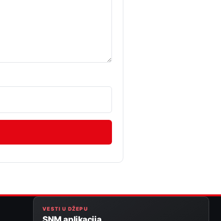
VESTI U DŽEPU
SNM aplikacija