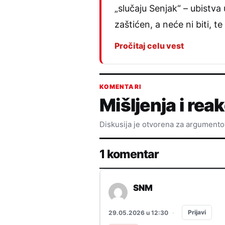
„slučaju Senjak“ – ubistva 
zaštićen, a neće ni biti, t
Pročitaj celu vest
KOMENTARI
Mišljenja i reak
Diskusija je otvorena za argument
1 komentar
SNM
Prijavi
29.05.2026 u 12:30
·