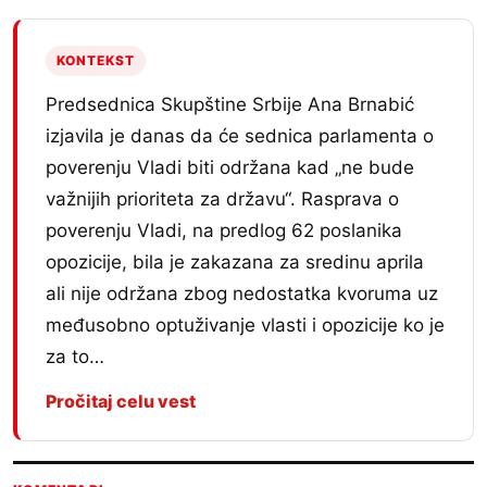
KONTEKST
Predsednica Skupštine Srbije Ana Brnabić
izjavila je danas da će sednica parlamenta o
poverenju Vladi biti održana kad „ne bude
važnijih prioriteta za državu“. Rasprava o
poverenju Vladi, na predlog 62 poslanika
opozicije, bila je zakazana za sredinu aprila
ali nije održana zbog nedostatka kvoruma uz
međusobno optuživanje vlasti i opozicije ko je
za to…
Pročitaj celu vest