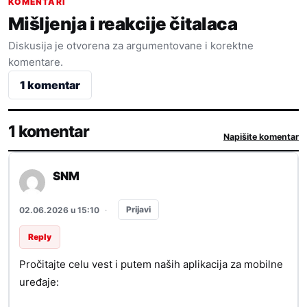
KOMENTARI
Mišljenja i reakcije čitalaca
Diskusija je otvorena za argumentovane i korektne
komentare.
1 komentar
1 komentar
Napišite komentar
SNM
Prijavi
02.06.2026 u 15:10
·
Reply
Pročitajte celu vest i putem naših aplikacija za mobilne
uređaje: