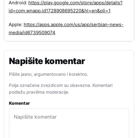
Android:
https://play.google.com/store/apps/details?
id=com.wnapp.id1728908695220&hl=en&pli=1
Apple:
https://apps.apple.com/us/app/serbian-news-
media/id6739509074
Napišite komentar
Pišite jasno, argumentovano i korektno.
Polja označena zvezdicom su obavezna. Komentari
podležu pravilima moderacije.
Komentar