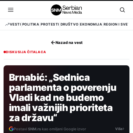
Pređi
na
Otvori
Otvo
sadržaj
meni
pret
VESTI
POLITIKA
PROTESTI
DRUŠTVO
EKONOMIJA
REGION I SVET
←
Nazad na vest
DISKUSIJA ČITALACA
Brnabić: „Sednica
parlamenta o poverenju
Vladi kad ne budemo
imali važnijih prioriteta
za državu“
›
Postavi
SNM.rs
kao omiljeni Google izvor
Više