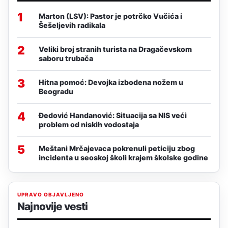
1
Marton (LSV): Pastor je potrčko Vučića i
Šešeljevih radikala
2
Veliki broj stranih turista na Dragačevskom
saboru trubača
3
Hitna pomoć: Devojka izbodena nožem u
Beogradu
4
Đedović Handanović: Situacija sa NIS veći
problem od niskih vodostaja
5
Meštani Mrčajevaca pokrenuli peticiju zbog
incidenta u seoskoj školi krajem školske godine
UPRAVO OBJAVLJENO
Najnovije vesti