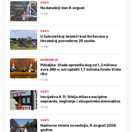
VESTI
Na današnji dan 9. avgust
11:19
VESTI
U železničkoj nesreći kod Križevaca u
Hrvatskoj povređeno 25 osoba
11:09
EKONOMIJA
Pištaljka: Vlada oprostila dug od 1,3 miliona
evra JRB-u, oni uplatili 1,7 miliona fondu Vista
rika
11:04
VESTI
Inicijativa A 11: Srbija država socijalne
nepravde, negiranje i zloupotreba siromaštva
10:52
VESTI
Naslovne strane za nedelju, 9. avgust 2026.
godine