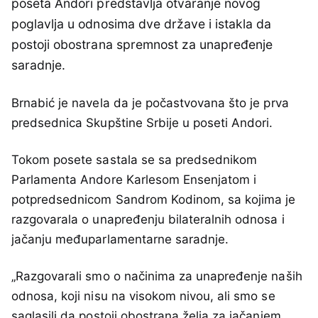
poseta Andori predstavlja otvaranje novog
poglavlja u odnosima dve države i istakla da
postoji obostrana spremnost za unapređenje
saradnje.
Brnabić je navela da je počastvovana što je prva
predsednica Skupštine Srbije u poseti Andori.
Tokom posete sastala se sa predsednikom
Parlamenta Andore Karlesom Ensenjatom i
potpredsednicom Sandrom Kodinom, sa kojima je
razgovarala o unapređenju bilateralnih odnosa i
jačanju međuparlamentarne saradnje.
„Razgovarali smo o načinima za unapređenje naših
odnosa, koji nisu na visokom nivou, ali smo se
saglasili da postoji obostrana želja za jačanjem