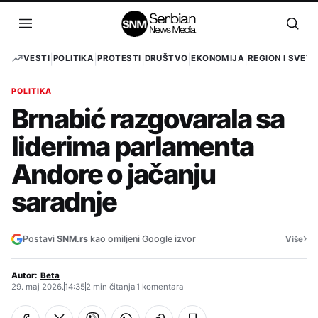
Pređi
na
Otvori
Otvo
sadržaj
meni
pret
VESTI
POLITIKA
PROTESTI
DRUŠTVO
EKONOMIJA
REGION I SVET
POLITIKA
Brnabić razgovarala sa
liderima parlamenta
Andore o jačanju
saradnje
›
Postavi
SNM.rs
kao omiljeni Google izvor
Više
Autor:
Beta
29. maj 2026.
14:35
2 min čitanja
1 komentara