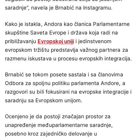
saradnje“, navela je Brnabić na Instagramu.
Kako je istakla, Andora kao članica Parlamentarne
skupštine Saveta Evrope i država koja radi na
približavanju
Evropskoj uniji
i jedinstvenom
evropskom tržištu predstavlja važnog partnera za
razmenu iskustava u procesu evropskih integracija.
Brnabić se tokom posete sastala i sa članovima
Odbora za spoljnu politiku parlamenta Andore, a
razgovori su bili fokusirani na evropske integracije i
saradnju sa Evropskom unijom.
Ocenjeno je da postoji značajan prostor za
unapređenje međuparlamentarne saradnje,
posebno kroz zajedničko delovanje u