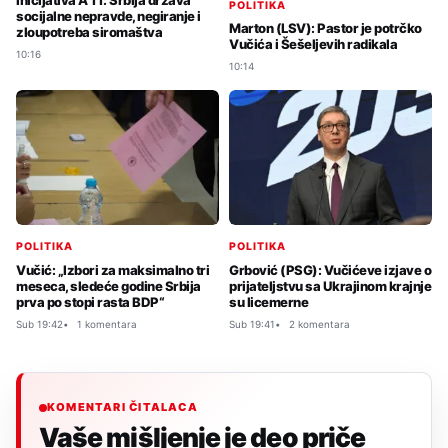
Inicijativa A 11: Srbija država
POLITIKA
socijalne nepravde, negiranje i
Marton (LSV): Pastor je potrčko
zloupotreba siromaštva
Vučića i Šešeljevih radikala
10:16
10:14
POLITIKA
POLITIKA
Vučić: „Izbori za maksimalno tri
Grbović (PSG): Vučićeve izjave o
meseca, sledeće godine Srbija
prijateljstvu sa Ukrajinom krajnje
prva po stopi rasta BDP“
su licemerne
Sub 19:42
1 komentara
Sub 19:41
2 komentara
KOMENTARI ČITALACA
Vaše mišljenje je deo priče