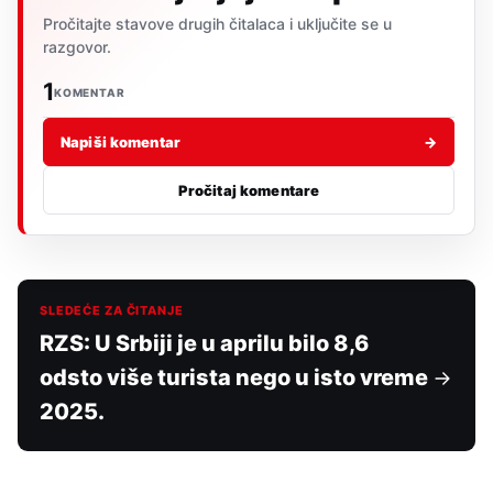
Pročitajte stavove drugih čitalaca i uključite se u
razgovor.
1
KOMENTAR
Napiši komentar
→
Pročitaj komentare
SLEDEĆE ZA ČITANJE
RZS: U Srbiji je u aprilu bilo 8,6
odsto više turista nego u isto vreme
2025.