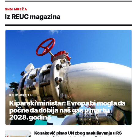
SNM MREŽA
Iz REUC magazina
REUC
•
PRE 1 H
Kiparski ministar: Evropa bi mogla da
počne da dobija naš gas u martu
2028. godine
Konaković pisao UN zbog saslušavanja u RS