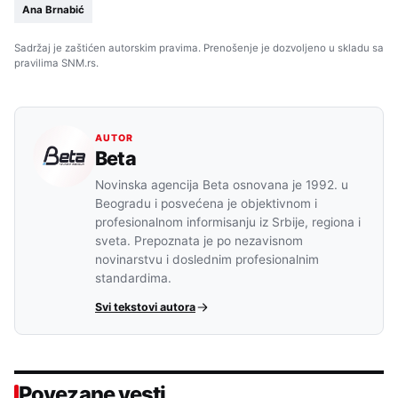
Ana Brnabić
Sadržaj je zaštićen autorskim pravima. Prenošenje je dozvoljeno u skladu sa
pravilima SNM.rs.
AUTOR
Beta
Novinska agencija Beta osnovana je 1992. u
Beogradu i posvećena je objektivnom i
profesionalnom informisanju iz Srbije, regiona i
sveta. Prepoznata je po nezavisnom
novinarstvu i doslednim profesionalnim
standardima.
Svi tekstovi autora
Povezane vesti