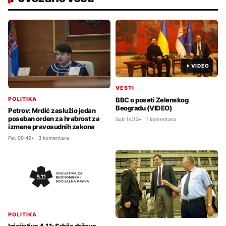
VIDEO
VESTI
POLITIKA
BBC o poseti Zelenskog
Beogradu (VIDEO)
Petrov: Mrdić zaslužio jedan
poseban orden za hrabrost za
Sub 14:13
1 komentara
izmene pravosudnih zakona
Pet 09:49
3 komentara
POLITIKA