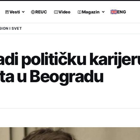
Vesti
REUC
Video
Magazin
ENG
GION I SVET
di političku karijer
eta u Beogradu