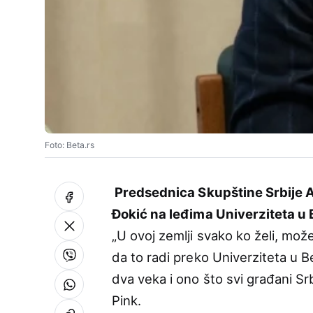
Foto: Beta.rs
Predsednica Skupštine Srbije An
Đokić na leđima Univerziteta u 
„U ovoj zemlji svako ko želi, mož
da to radi preko Univerziteta u B
dva veka i ono što svi građani Sr
Pink.