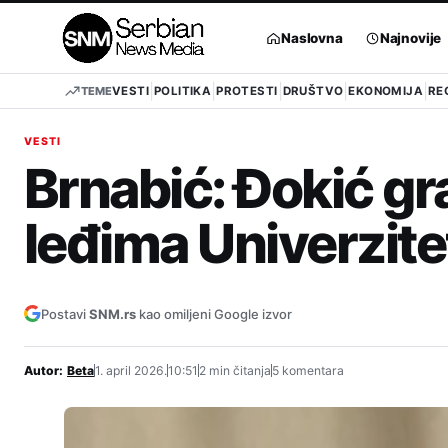
Pređi
na
Naslovna
Najnovije
sadržaj
TEME
VESTI
POLITIKA
PROTESTI
DRUŠTVO
EKONOMIJA
RE
VESTI
Brnabić: Đokić gra
leđima Univerzit
Postavi
SNM.rs
kao omiljeni Google izvor
Autor:
Beta
1. april 2026.
10:51
2 min čitanja
5 komentara