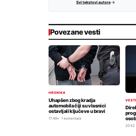
Svi tekstovi autora
Povezane vesti
HRONIKA
Uhapšen zbog kradja
VEST
automobila čiji su vlasnici
Dire
ostavljali ključeve u bravi
prog
osob
17:49
1 komentara
20:52