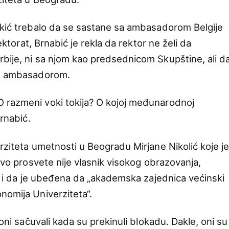
okić trebalo da se sastane sa ambasadorom Belgije
ktorat, Brnabić je rekla da rektor ne želi da
bije, ni sa njom kao predsednicom Skupštine, ali d
im ambasadorom.
 razmeni voki tokija? O kojoj međunarodnoj
Brnabić.
rziteta umetnosti u Beogradu Mirjane Nikolić koje j
stvo prosvete nije vlasnik visokog obrazovanja,
ik i da je ubeđena da „akademska zajednica većinski
nomija Univerziteta“.
 oni sačuvali kada su prekinuli blokadu. Dakle, oni su