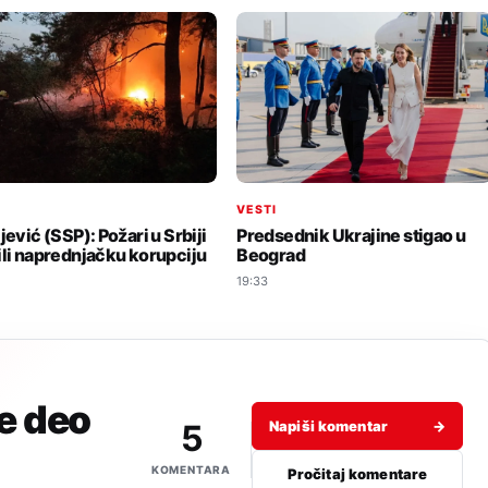
I
VESTI
jević (SSP): Požari u Srbiji
Predsednik Ukrajine stigao u
ili naprednjačku korupciju
Beograd
19:33
je deo
5
Napiši komentar
→
KOMENTARA
Pročitaj komentare