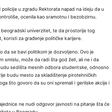
 policije u zgradu Rektorata napad na ideju da u
kontroliše, ocenila kao sramotnu i bezobzirnu.
o beogradski univerzitet, te da prostorije tog
, koristi za građenje političke karijere.
 To da se bavi politikom je dozvoljeno. Ovo je
 smislu, može da radi šta god želi, ali ne i da
mo budu sedišta mesnih odbora studentske, odnosno
orije budu mesto za skladištenje pirotehničkih
ga što govoro da su oni spremali i gerilske akcije i
ajednice ne nudi odgovor javnosti na pitanje šta će
ziteta u Beogradu.