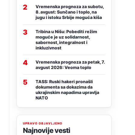
2
Vremenska prognoza za subotu,
8. avgust: Sunčano i toplo, na
jugu i istoku Srbije moguća kiša
3
Tribina u Nišu: Pobediti režim
moguće je uz solidarnost,
sabornost, integralnost i
inkluzivnost
4
Vremenska prognoza za petak, 7.
avgust 2026: Veoma toplo
5
TASS: Ruski hakeri pronašli
dokumenta sa dokazima da
ukrajinskim napadima upravlja
NATO
UPRAVO OBJAVLJENO
Najnovije vesti