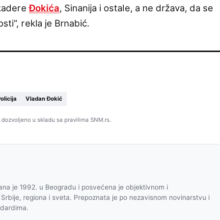
lokadere
Đokića
, Sinanija i ostale, a ne država, da se
sti“, rekla je Brnabić.
olicija
Vladan Đokić
 dozvoljeno u skladu sa pravilima SNM.rs.
na je 1992. u Beogradu i posvećena je objektivnom i
 Srbije, regiona i sveta. Prepoznata je po nezavisnom novinarstvu i
ndardima.