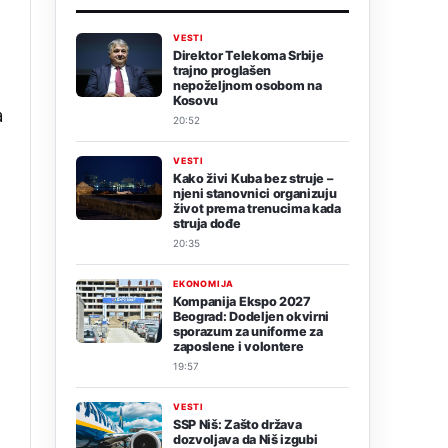
VESTI
Direktor Telekoma Srbije
trajno proglašen
nepoželjnom osobom na
Kosovu
a
20:52
VESTI
Kako živi Kuba bez struje –
njeni stanovnici organizuju
život prema trenucima kada
struja dođe
20:35
e
EKONOMIJA
Kompanija Ekspo 2027
Beograd: Dodeljen okvirni
sporazum za uniforme za
zaposlene i volontere
19:57
VESTI
SSP Niš: Zašto država
dozvoljava da Niš izgubi