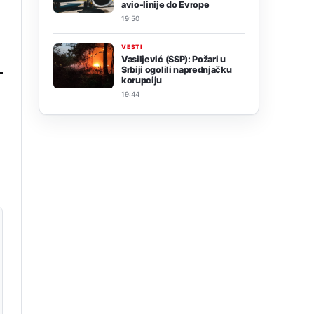
avio-linije do Evrope
19:50
VESTI
Vasiljević (SSP): Požari u
Srbiji ogolili naprednjačku
korupciju
19:44