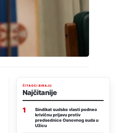
ČITAOCI BIRAJU
Najčitanije
1
Sindikat sudske vlasti podneo
krivičnu prijavu protiv
predsednice Osnovnog suda u
Užicu