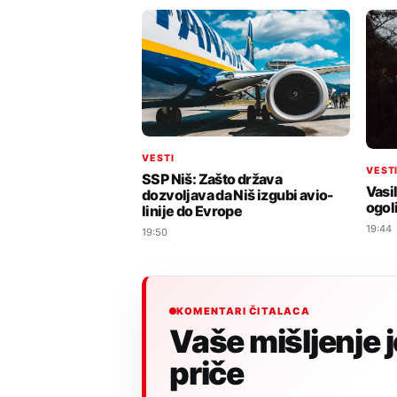
VESTI
VEST
SSP Niš: Zašto država
Vasil
dozvoljava da Niš izgubi avio-
ogol
linije do Evrope
19:44
19:50
KOMENTARI ČITALACA
Vaše mišljenje 
priče