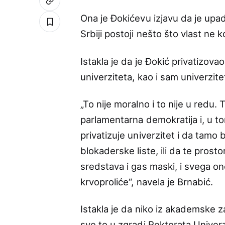
Ona je Đokićevu izjavu da je upad
Srbiji postoji nešto što vlast ne 
Istakla je da je Đokić privatizova
univerziteta, kao i sam univerzitet
„To nije moralno i to nije u redu.
parlamentarna demokratija i, u tom
privatizuje univerzitet i da ta
blokaderske liste, ili da te prost
sredstava i gas maski, i svega ono
krvoproliće“, navela je Brnabić.
Istakla je da niko iz akademske z
sve to u zgradi Rektorata Univer