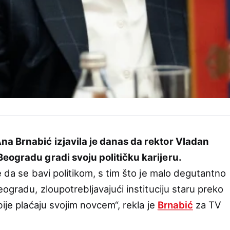
a Brnabić izjavila je danas da rektor Vladan
Beogradu gradi svoju političku karijeru.
e da se bavi politikom, s tim što je malo degutantno
eogradu, zloupotrebljavajući instituciju staru preko
bije plaćaju svojim novcem“, rekla je
Brnabić
za TV