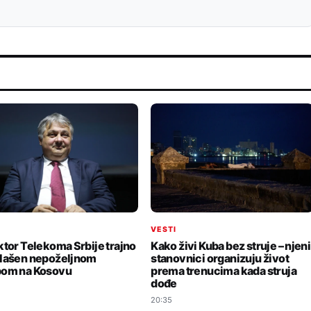
I
VESTI
ktor Telekoma Srbije trajno
Kako živi Kuba bez struje – njeni
lašen nepoželjnom
stanovnici organizuju život
om na Kosovu
prema trenucima kada struja
dođe
20:35