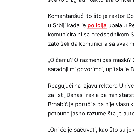
Komentarišući to što je rektor Đ
u Srbiji kada je
policija
upala u Re
komunicira ni sa predsednikom Sr
zato želi da komunicira sa svak
„O čemu? O razmeni gas maski? O
saradnji mi govorimo“, upitala je 
Reagujući na izjavu rektora Unive
za list „Danas“ rekla da ministar
Brnabić je poručila da nije vlasn
potpuno jasno razume šta je auto
„Oni će je sačuvati, kao što su je