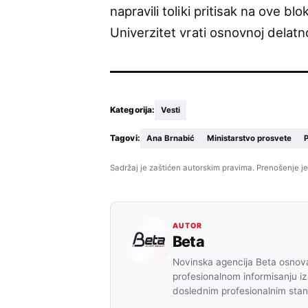
napravili toliki pritisak na ove b
Univerzitet vrati osnovnoj delatno
Kategorija:
Vesti
Tagovi:
Ana Brnabić
Ministarstvo prosvete
P
Sadržaj je zaštićen autorskim pravima. Prenošenje je
AUTOR
Beta
Novinska agencija Beta osnova
profesionalnom informisanju iz
doslednim profesionalnim sta