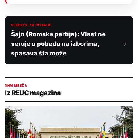
SLEDEĆE ZA ČITANJE
Šajn (Romska partija): Vlast ne
veruje u pobedu na izborima,
spasava šta može
SNM MREŽA
Iz REUC magazina