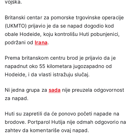
vojska.
Britanski centar za pomorske trgovinske operacije
(UKMTO) prijavio je da se napad dogodio kod
obale Hodeide, koju kontrolišu Huti pobunjenici,
podržani od
Irana
.
Prema britanskom centru brod je prijavio da je
napadnut oko 55 kilometara jugozapadno od
Hodeide, i da vlasti istražuju slučaj.
Ni jedna grupa za
sada
nije preuzela odgovornost
za napad.
Huti su zapretili da će ponovo početi napade na
brodove. Portparol Hutija nije odmah odgovorio na
zahtev da komentariše ovaj napad.