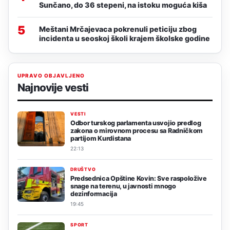
Sunčano, do 36 stepeni, na istoku moguća kiša
5
Meštani Mrčajevaca pokrenuli peticiju zbog
incidenta u seoskoj školi krajem školske godine
UPRAVO OBJAVLJENO
Najnovije vesti
VESTI
Odbor turskog parlamenta usvojio predlog
zakona o mirovnom procesu sa Radničkom
partijom Kurdistana
22:13
DRUŠTVO
Predsednica Opštine Kovin: Sve raspoložive
snage na terenu, u javnosti mnogo
dezinformacija
19:45
SPORT