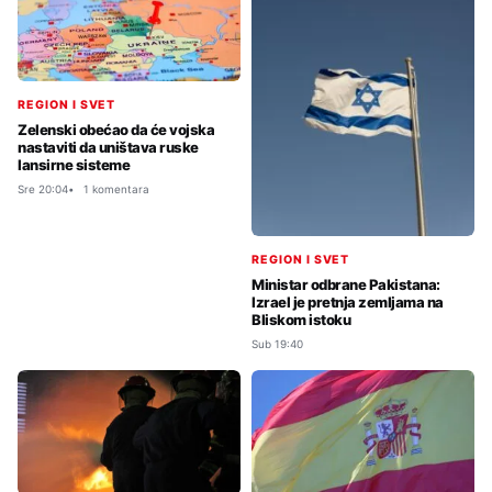
REGION I SVET
Zelenski obećao da će vojska
nastaviti da uništava ruske
lansirne sisteme
Sre 20:04
1 komentara
REGION I SVET
Ministar odbrane Pakistana:
Izrael je pretnja zemljama na
Bliskom istoku
Sub 19:40