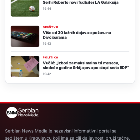
Serhi Roberto novi fudbaler LA Galaksija
19:44
DRUŠTVO
Više od 30 lažnih dojava o požaru na
Divčibarama
19:43
POLITIKA
Vučić: „Izbori za maksimalno tri meseca,
sledeće godine Srbija prva po stopi rasta BDP“
19:42
Serbian News Media je nezavisni informativni portal sa
sedištem u Kragujevcu koji ima za cilj da javnosti pruži tačne,