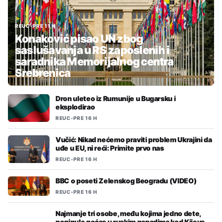
REUC
•
PRE 11 H
Konaković pisao UN zbog
saslušavanja u RS zaposlenih i
saradnika Memorijalnog centra
Srebrenica
Dron uleteo iz Rumunije u Bugarsku i
eksplodirao
REUC
•
PRE 16 H
Vučić: Nikad nećemo praviti problem Ukrajini da
uđe u EU, ni reći: Primite prvo nas
REUC
•
PRE 16 H
BBC o poseti Zelenskog Beogradu (VIDEO)
REUC
•
PRE 16 H
Najmanje tri osobe, među kojima jedno dete,
poginule noćas u ruskim napadima kod Kijeva