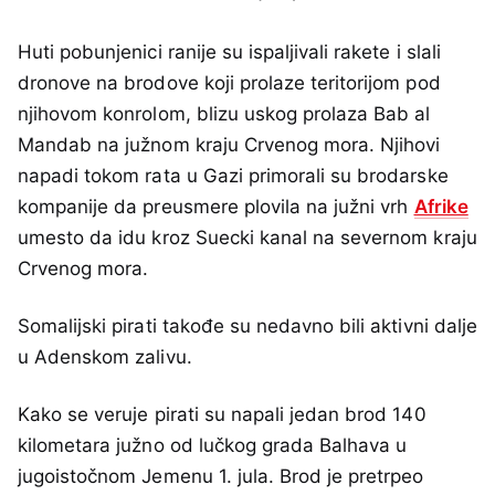
Huti pobunjenici ranije su ispaljivali rakete i slali
dronove na brodove koji prolaze teritorijom pod
njihovom konrolom, blizu uskog prolaza Bab al
Mandab na južnom kraju Crvenog mora. Njihovi
napadi tokom rata u Gazi primorali su brodarske
kompanije da preusmere plovila na južni vrh
Afrike
umesto da idu kroz Suecki kanal na severnom kraju
Crvenog mora.
Somalijski pirati takođe su nedavno bili aktivni dalje
u Adenskom zalivu.
Kako se veruje pirati su napali jedan brod 140
kilometara južno od lučkog grada Balhava u
jugoistočnom Jemenu 1. jula. Brod je pretrpeo