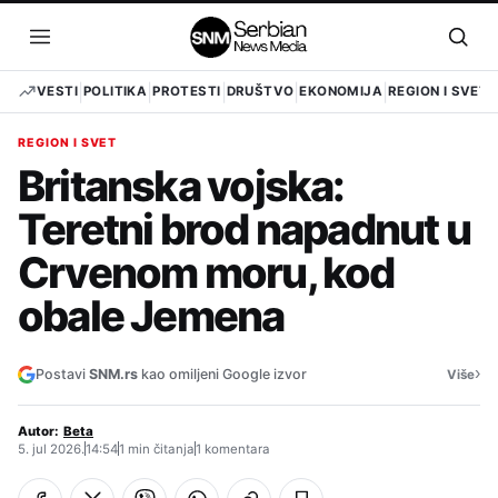
Pređi
na
Otvori
Otvo
sadržaj
meni
pret
VESTI
POLITIKA
PROTESTI
DRUŠTVO
EKONOMIJA
REGION I SVET
REGION I SVET
Britanska vojska:
Teretni brod napadnut u
Crvenom moru, kod
obale Jemena
›
Postavi
SNM.rs
kao omiljeni Google izvor
Više
Autor:
Beta
5. jul 2026.
14:54
1 min čitanja
1 komentara