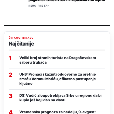
REUC
•
PRE 17 H
ČITAOCI BIRAJU
Najčitanije
1
Veliki broj stranih turista na Dragačevskom
saboru trubača
2
UNS: Pronaći i kazniti odgovorne za pretnje
smrću Veranu Matiću, efikasno postupanje
ključno
3
DS: Vučić zloupotrebljava Srbe u regionu da bi
kupio još koji dan na vlasti
4
Vremenska prognoza za nedelju, 9. avgust: