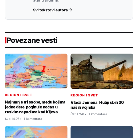
Svi tekstovi autora
Povezane vesti
REGION I SVET
REGION I SVET
Najmanje tri osobe, među kojima
Vlada Jemena: Hutiji ubili 30
jedno dete, poginule noćas u
naših vojnika
ruskim napadima kod Kijeva
Čet 17:41
1 komentara
Sub 14:07
1 komentara