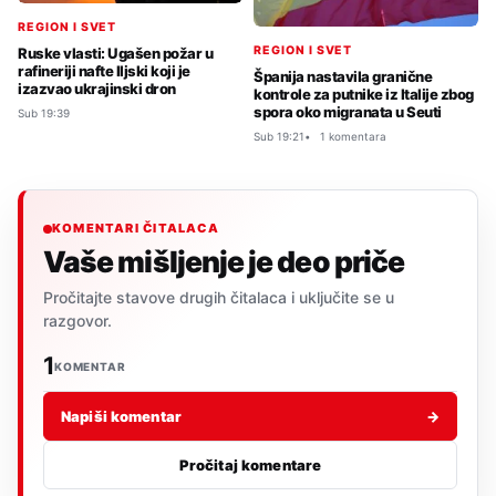
REGION I SVET
REGION I SVET
Ruske vlasti: Ugašen požar u
rafineriji nafte Iljski koji je
Španija nastavila granične
izazvao ukrajinski dron
kontrole za putnike iz Italije zbog
spora oko migranata u Seuti
Sub 19:39
Sub 19:21
1 komentara
KOMENTARI ČITALACA
Vaše mišljenje je deo priče
Pročitajte stavove drugih čitalaca i uključite se u
razgovor.
1
KOMENTAR
Napiši komentar
→
Pročitaj komentare