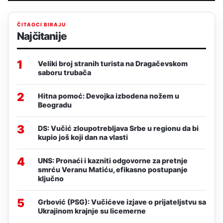
ČITAOCI BIRAJU
Najčitanije
1
Veliki broj stranih turista na Dragačevskom
saboru trubača
2
Hitna pomoć: Devojka izbodena nožem u
Beogradu
3
DS: Vučić zloupotrebljava Srbe u regionu da bi
kupio još koji dan na vlasti
4
UNS: Pronaći i kazniti odgovorne za pretnje
smrću Veranu Matiću, efikasno postupanje
ključno
5
Grbović (PSG): Vučićeve izjave o prijateljstvu sa
Ukrajinom krajnje su licemerne