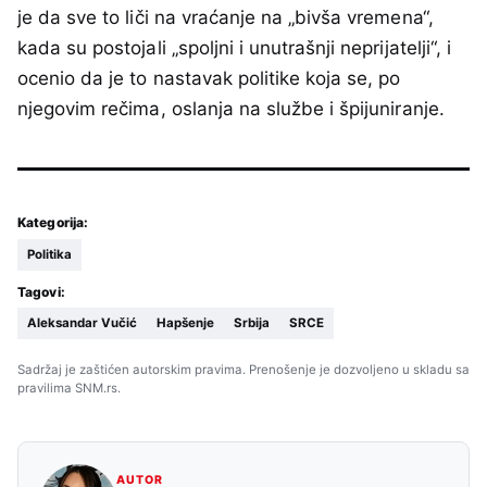
je da sve to liči na vraćanje na „bivša vremena“,
kada su postojali „spoljni i unutrašnji neprijatelji“, i
ocenio da je to nastavak politike koja se, po
njegovim rečima, oslanja na službe i špijuniranje.
Kategorija:
Politika
Tagovi:
Aleksandar Vučić
Hapšenje
Srbija
SRCE
Sadržaj je zaštićen autorskim pravima. Prenošenje je dozvoljeno u skladu sa
pravilima SNM.rs.
AUTOR