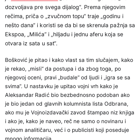
dozvoljava pre svega dijalog“. Prema njegovim
rečima, priča o „zvučnom topu“ traje „godinu i
nešto dana“ i koristi se da bi se skrenula pažnja sa
Ekspoa, „Milića“ i „hiljadu i jednu aferu koja se
otvara iz sata u sat“.
Bošković je pitao i kako vlast sa tim slučajem, kako
je rekao, „misli“ da postupa i da zbog toga, po
njegovoj oceni, pravi „budale“ od ljudi i „igra se sa
svima“. U nastavku je upitao vojni vrh kako je
Aleksandar Radić bio bezbednosno podoban ako
je bio jedan od glavnih kolumnista lista Odbrana,
ako mu je Vojnoizdavački zavod štampao niz knjiga
i ako je, kako je naveo, reč ne samo o novinaru i
vojnom analitičaru, već i o publicisti koji poseduje
mnogo informacija.