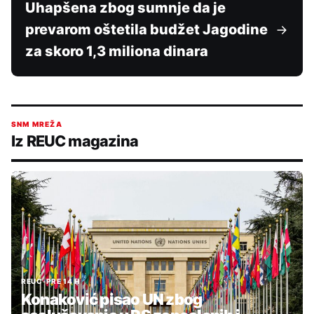
Uhapšena zbog sumnje da je
prevarom oštetila budžet Jagodine
za skoro 1,3 miliona dinara
SNM MREŽA
Iz REUC magazina
REUC
•
PRE 14 H
Konaković pisao UN zbog