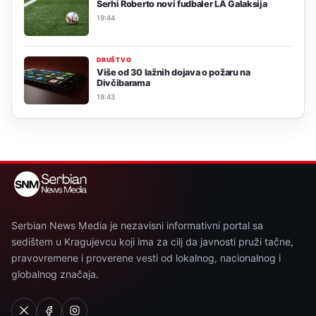
Serhi Roberto novi fudbaler LA Galaksija
19:44
DRUŠTVO
Više od 30 lažnih dojava o požaru na
Divčibarama
19:43
Serbian News Media je nezavisni informativni portal sa
sedištem u Kragujevcu koji ima za cilj da javnosti pruži tačne,
pravovremene i proverene vesti od lokalnog, nacionalnog i
globalnog značaja.