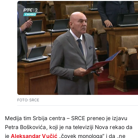
FOTO: SRCE
Medija tim Srbija centra – SRCE preneo je izjavu
Petra Boškovića, koji je na televiziji Nova rekao da
je
Aleksandar Vučić
„čovek monologa“ i da „ne