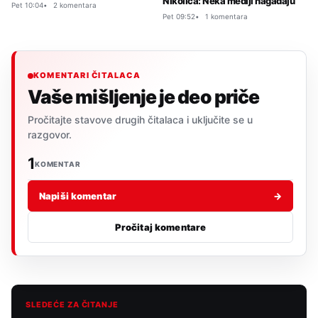
Nikolića: Neka mediji nagađaju
Pet 10:04
2 komentara
Pet 09:52
1 komentara
KOMENTARI ČITALACA
Vaše mišljenje je deo priče
Pročitajte stavove drugih čitalaca i uključite se u
razgovor.
1
KOMENTAR
Napiši komentar
→
Pročitaj komentare
SLEDEĆE ZA ČITANJE