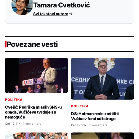
Tamara Cvetković
Svi tekstovi autora
Povezane vesti
POLITIKA
POLITIKA
Cvejić: Podrška mladih SNS-u
opada, Vučićeve tvrdnje su
DS: Hofman neće zaštititi
nemoguće
Vučićev fond od istrage
Čet 13:11
1 komentara
Pet 19:13
1 komentara