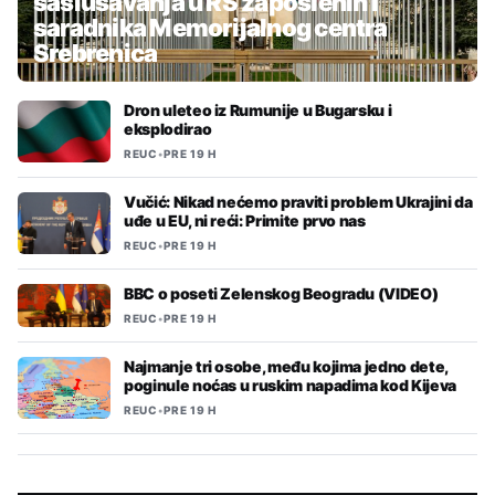
saslušavanja u RS zaposlenih i
saradnika Memorijalnog centra
Srebrenica
Dron uleteo iz Rumunije u Bugarsku i
eksplodirao
REUC
•
PRE 19 H
Vučić: Nikad nećemo praviti problem Ukrajini da
uđe u EU, ni reći: Primite prvo nas
REUC
•
PRE 19 H
BBC o poseti Zelenskog Beogradu (VIDEO)
REUC
•
PRE 19 H
Najmanje tri osobe, među kojima jedno dete,
poginule noćas u ruskim napadima kod Kijeva
REUC
•
PRE 19 H