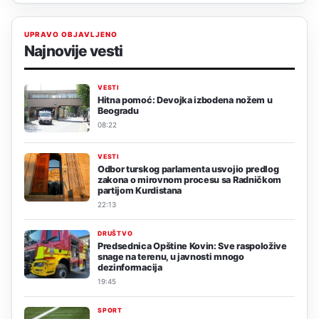
UPRAVO OBJAVLJENO
Najnovije vesti
VESTI
Hitna pomoć: Devojka izbodena nožem u
Beogradu
08:22
VESTI
Odbor turskog parlamenta usvojio predlog
zakona o mirovnom procesu sa Radničkom
partijom Kurdistana
22:13
DRUŠTVO
Predsednica Opštine Kovin: Sve raspoložive
snage na terenu, u javnosti mnogo
dezinformacija
19:45
SPORT