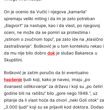
On je ocenio da Vučić i njegova „kamarila“
spremaju veliki miting i da im je zato potreban
„šlagvort“ za nastupe, kao i da vlast, po njegovoj
oceni, ne može da se pomiri sa protestima i
„istinom o zvučnom topu“, pa zato ide na „klasično
zastrašivanje“. Bošković je u tom kontekstu rekao i
da mu nije bilo dobro
dok
je slušao Bakareca u
Skupštini.
Bošković je zatim poručio da bi eventualno
hapšenje
ljudi koji, kako je naveo, imaju „po
dvanaest odlikovanja“ za državu i koji su „po četiri
godine bili na ratištu“ bilo „gore nego 1948.“, uz
pitanje da li vlast hoće da otvori „neki Goli otok“ za
„3.000 ljudi“ koji su se prijavili kod doktora. Dodao