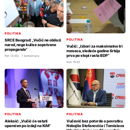
POLITIKA
POLITIKA
SRCE Beograd: „Vučić ne obilazi
narod, nego kulise sopstvene
Vučić: „Izbori za maksimalno tri
propagande“
meseca, sledeće godine Srbija
prva po stopi rasta BDP“
Pet 13:35
1 komentara
Sub 19:42
POLITIKA
POLITIKA
Aleksić: „Vučić će ostati
Vučević bez potvrde o povratku
upamćen po izdaji na KiM“
Nebojše Stefanovića i Tomislava