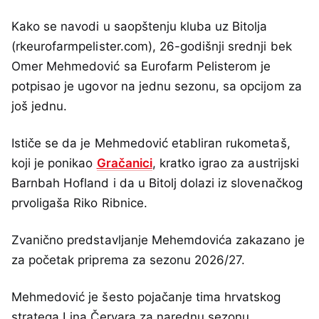
Kako se navodi u saopštenju kluba uz Bitolja
(rkeurofarmpelister.com), 26-godišnji srednji bek
Omer Mehmedović sa Eurofarm Pelisterom je
potpisao je ugovor na jednu sezonu, sa opcijom za
još jednu.
Ističe se da je Mehmedović etabliran rukometaš,
koji je ponikao
Gračanici
, kratko igrao za austrijski
Barnbah Hofland i da u Bitolj dolazi iz slovenačkog
prvoligaša Riko Ribnice.
Zvanično predstavljanje Mehemdovića zakazano je
za početak priprema za sezonu 2026/27.
Mehmedović je šesto pojačanje tima hrvatskog
stratega Lina Červara za narednu sezonu,