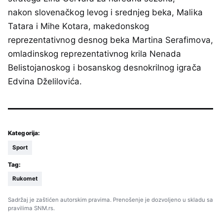
nakon slovenačkog levog i srednjeg beka, Malika
Tatara i Mihe Kotara, makedonskog
reprezentativnog desnog beka Martina Serafimova,
omladinskog reprezentativnog krila Nenada
Belistojanoskog i bosanskog desnokrilnog igrača
Edvina Dželilovića.
Kategorija:
Sport
Tag:
Rukomet
Sadržaj je zaštićen autorskim pravima. Prenošenje je dozvoljeno u skladu sa
pravilima SNM.rs.