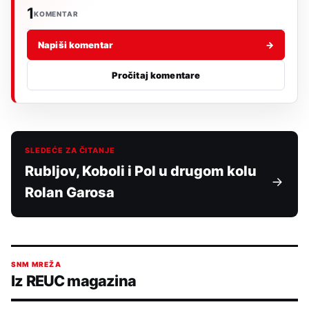
1
KOMENTAR
Napiši komentar
→
Pročitaj komentare
SLEDEĆE ZA ČITANJE
Rubljov, Koboli i Pol u drugom kolu
Rolan Garosa
SNM MREŽA
Iz REUC magazina