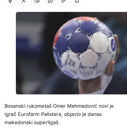
Bosanski rukometaš Omer Mehmedović novi je
igrač Eurofarm Pelistera, objavio je danas
makedonski superligaš.