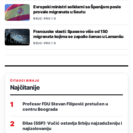
Evropski ministri solidarni sa Španijom posle
provale migranata u Seutu
REUC
•
PRE 1 D
Francuske vlasti: Spaseno više od 150
migranata kojima se zapalio čamac u Lamanšu
REUC
•
PRE 1 D
ČITAOCI BIRAJU
Najčitanije
1
Profesor FDU Stevan Filipović pretučen u
centru Beograda
2
Đilas (SSP): Vučić ostavlja Srbiju najzaduženiju i
najizolovaniju