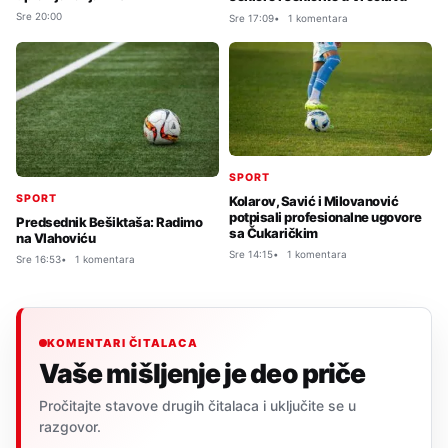
Sre 20:00
Sre 17:09
1 komentara
SPORT
SPORT
Kolarov, Savić i Milovanović
potpisali profesionalne ugovore
Predsednik Bešiktaša: Radimo
sa Čukaričkim
na Vlahoviću
Sre 14:15
1 komentara
Sre 16:53
1 komentara
KOMENTARI ČITALACA
Vaše mišljenje je deo priče
Pročitajte stavove drugih čitalaca i uključite se u
razgovor.