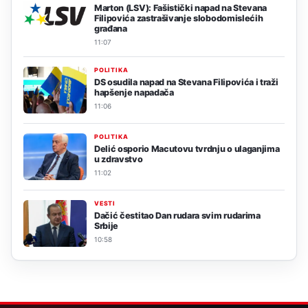
Marton (LSV): Fašistički napad na Stevana
Filipovića zastrašivanje slobodomislećih
građana
11:07
POLITIKA
DS osudila napad na Stevana Filipovića i traži
hapšenje napadača
11:06
POLITIKA
Delić osporio Macutovu tvrdnju o ulaganjima
u zdravstvo
11:02
VESTI
Dačić čestitao Dan rudara svim rudarima
Srbije
10:58