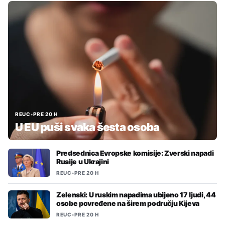
REUC
•
PRE 20 H
U EU puši svaka šesta osoba
Predsednica Evropske komisije: Zverski napadi
Rusije u Ukrajini
REUC
•
PRE 20 H
Zelenski: U ruskim napadima ubijeno 17 ljudi, 44
osobe povređene na širem području Kijeva
REUC
•
PRE 20 H