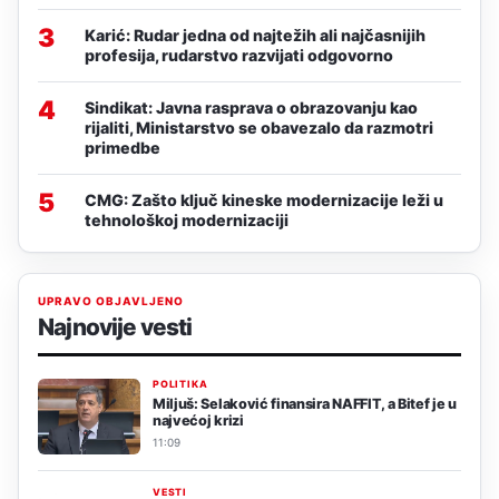
3
Karić: Rudar jedna od najtežih ali najčasnijih
profesija, rudarstvo razvijati odgovorno
4
Sindikat: Javna rasprava o obrazovanju kao
rijaliti, Ministarstvo se obavezalo da razmotri
primedbe
5
CMG: Zašto ključ kineske modernizacije leži u
tehnološkoj modernizaciji
UPRAVO OBJAVLJENO
Najnovije vesti
POLITIKA
Miljuš: Selaković finansira NAFFIT, a Bitef je u
najvećoj krizi
11:09
VESTI