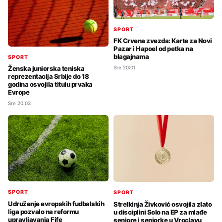
SPORT
FK Crvena zvezda: Karte za Novi
Pazar i Hapoel od petka na
blagajnama
SPORT
Sre 20:01
Ženska juniorska teniska
reprezentacija Srbije do 18
godina osvojila titulu prvaka
Evrope
Sre 20:03
SPORT
SPORT
Udruženje evropskih fudbalskih
Strelkinja Živković osvojila zlato
liga pozvalo na reformu
u disciplini Solo na EP za mlađe
upravljavanja Fife
seniore i seniorke u Vroclavu