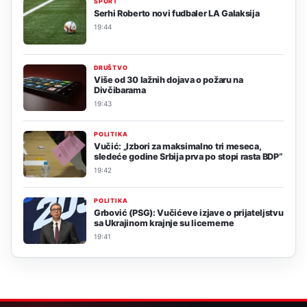
SPORT
Serhi Roberto novi fudbaler LA Galaksija
19:44
DRUŠTVO
Više od 30 lažnih dojava o požaru na
Divčibarama
19:43
POLITIKA
Vučić: „Izbori za maksimalno tri meseca,
sledeće godine Srbija prva po stopi rasta BDP“
19:42
POLITIKA
Grbović (PSG): Vučićeve izjave o prijateljstvu
sa Ukrajinom krajnje su licemerne
19:41