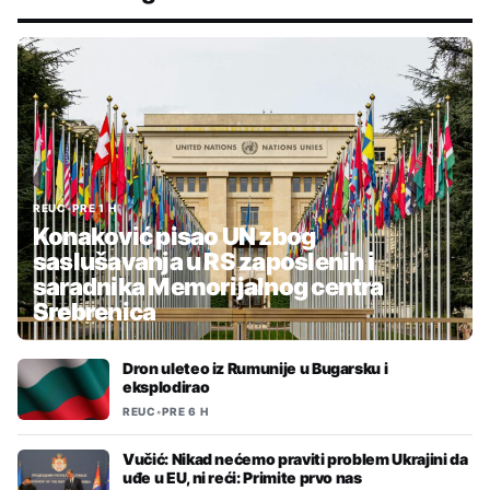
REUC
•
PRE 1 H
Konaković pisao UN zbog
saslušavanja u RS zaposlenih i
saradnika Memorijalnog centra
Srebrenica
Dron uleteo iz Rumunije u Bugarsku i
eksplodirao
REUC
•
PRE 6 H
Vučić: Nikad nećemo praviti problem Ukrajini da
uđe u EU, ni reći: Primite prvo nas