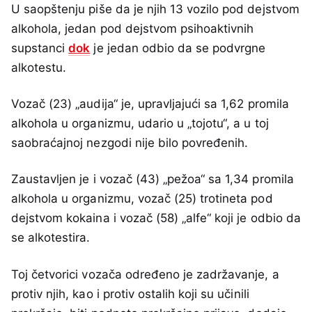
U saopštenju piše da je njih 13 vozilo pod dejstvom
alkohola, jedan pod dejstvom psihoaktivnih
supstanci
dok
je jedan odbio da se podvrgne
alkotestu.
Vozač (23) „audija“ je, upravljajući sa 1,62 promila
alkohola u organizmu, udario u „tojotu“, a u toj
saobraćajnoj nezgodi nije bilo povređenih.
Zaustavljen je i vozač (43) „pežoa“ sa 1,34 promila
alkohola u organizmu, vozač (25) trotineta pod
dejstvom kokaina i vozač (58) „alfe“ koji je odbio da
se alkotestira.
Toj četvorici vozača određeno je zadržavanje, a
protiv njih, kao i protiv ostalih koji su učinili