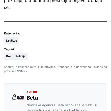
prekršaje, biti podnete prekršajne prijave, dodaje
se.
Kategorija:
Društvo
Tagovi:
Bor
Policija
Sadržaj je zaštićen autorskim pravima. Prenošenje je dozvoljeno u skladu sa
pravilima SNM.rs.
AUTOR
Beta
Novinska agencija Beta osnovana je 1992. u
Beogradu i posvećena je objektivnom i