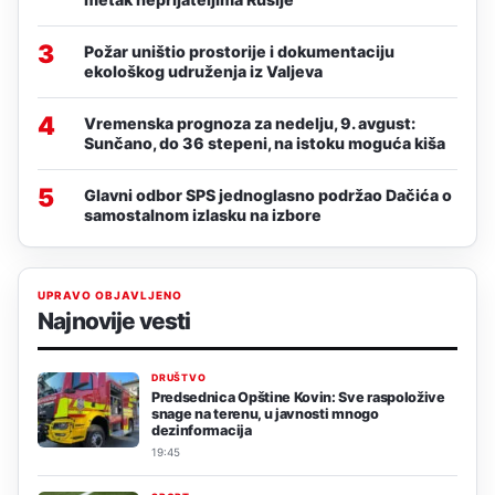
3
Požar uništio prostorije i dokumentaciju
ekološkog udruženja iz Valjeva
4
Vremenska prognoza za nedelju, 9. avgust:
Sunčano, do 36 stepeni, na istoku moguća kiša
5
Glavni odbor SPS jednoglasno podržao Dačića o
samostalnom izlasku na izbore
UPRAVO OBJAVLJENO
Najnovije vesti
DRUŠTVO
Predsednica Opštine Kovin: Sve raspoložive
snage na terenu, u javnosti mnogo
dezinformacija
19:45