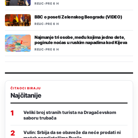
REUC
•
PRE 6 H
BBC o poseti Zelenskog Beogradu (VIDEO)
REUC
•
PRE 6 H
Najmanje tri osobe, među kojima jedno dete,
poginule noćas u ruskim napadima kod Kijeva
REUC
•
PRE 6 H
ČITAOCI BIRAJU
Najčitanije
1
Veliki broj stranih turista na Dragačevskom
saboru trubača
2
Vulin: Srbija da se obaveže da neće prodati ni
metak neprijateljima Rusije