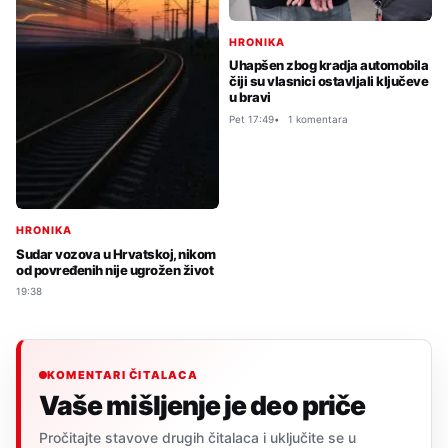
HRONIKA
Uhapšen zbog kradja automobila
čiji su vlasnici ostavljali ključeve
u bravi
Pet 17:49
1 komentara
HRONIKA
Sudar vozova u Hrvatskoj, nikom
od povređenih nije ugrožen život
19:38
KOMENTARI ČITALACA
Vaše mišljenje je deo priče
Pročitajte stavove drugih čitalaca i uključite se u