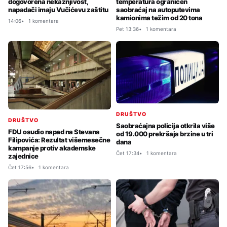
dogovorena nekažnjivost,
temperatura ograničen
napadači imaju Vučićevu zaštitu
saobraćaj na autoputevima
kamionima težim od 20 tona
14:06
1 komentara
Pet 13:36
1 komentara
DRUŠTVO
DRUŠTVO
Saobraćajna policija otkrila više
FDU osudio napad na Stevana
od 19.000 prekršaja brzine u tri
Filipovića: Rezultat višemesečne
dana
kampanje protiv akademske
Čet 17:34
1 komentara
zajednice
Čet 17:56
1 komentara