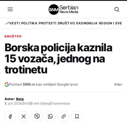
Pređi
na
Otvori
Otvo
sadržaj
meni
pret
VESTI
POLITIKA
PROTESTI
DRUŠTVO
EKONOMIJA
REGION I SVET
DRUŠTVO
Borska policija kaznila
15 vozača, jednog na
trotinetu
›
Postavi
SNM.rs
kao omiljeni Google izvor
Više
Autor:
Beta
8. jun 2026.
14:56
1 min čitanja
1 komentara