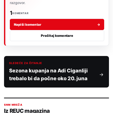
razgovor.
1
KOMENTAR
Napiši komentar
→
Pročitaj komentare
SLEDEĆE ZA ČITANJE
Sezona kupanja na Adi Ciganliji
trebalo bi da počne oko 20. juna
SNM MREŽA
Iz REUC magazina