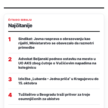
ČITAOCI BIRAJU
Najčitanije
1
Sindikat: Javna rasprava o obrazovanju kao
rijaliti, Ministarstvo se obavezalo da razmotri
primedbe
2
Advokat Beljanski podneo ostavku na mesto u
UO AKS zbog ćutnje o Vučićevim napadima na
koleginicu
3
Izložba „Lubarda – Jedna priča“ u Kragujevcu do
15. oktobra
4
Tužilaštvo u Beogradu traži pritvor za troje
osumnjičenih za ubistvo