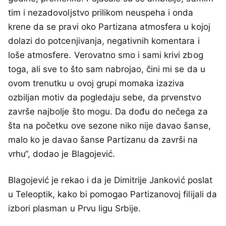
tim i nezadovoljstvo prilikom neuspeha i onda
krene da se pravi oko Partizana atmosfera u kojoj
dolazi do potcenjivanja, negativnih komentara i
loše atmosfere. Verovatno smo i sami krivi zbog
toga, ali sve to što sam nabrojao, čini mi se da u
ovom trenutku u ovoj grupi momaka izaziva
ozbiljan motiv da pogledaju sebe, da prvenstvo
završe najbolje što mogu. Da dođu do nečega za
šta na početku ove sezone niko nije davao šanse,
malo ko je davao šanse Partizanu da završi na
vrhu“, dodao je Blagojević.
Blagojević je rekao i da je Dimitrije Janković poslat
u Teleoptik, kako bi pomogao Partizanovoj filijali da
izbori plasman u Prvu ligu Srbije.