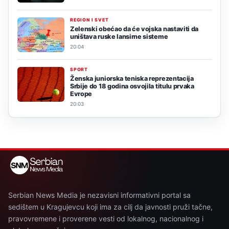
REGION I SVET
Zelenski obećao da će vojska nastaviti da
uništava ruske lansirne sisteme
20:04
SPORT
Ženska juniorska teniska reprezentacija
Srbije do 18 godina osvojila titulu prvaka
Evrope
20:03
Serbian News Media je nezavisni informativni portal sa
sedištem u Kragujevcu koji ima za cilj da javnosti pruži tačne,
pravovremene i proverene vesti od lokalnog, nacionalnog i