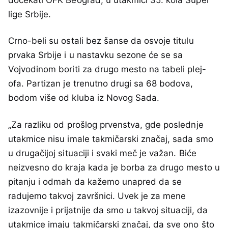
dočekati OFK Beograd, u utakmici 35. kola Super
lige Srbije.
Crno-beli su ostali bez šanse da osvoje titulu
prvaka Srbije i u nastavku sezone će se sa
Vojvodinom boriti za drugo mesto na tabeli plej-
ofa. Partizan je trenutno drugi sa 68 bodova,
bodom više od kluba iz Novog Sada.
„Za razliku od prošlog prvenstva, gde poslednje
utakmice nisu imale takmičarski značaj, sada smo
u drugačijoj situaciji i svaki meč je važan. Biće
neizvesno do kraja kada je borba za drugo mesto u
pitanju i odmah da kažemo unapred da se
radujemo takvoj završnici. Uvek je za mene
izazovnije i prijatnije da smo u takvoj situaciji, da
utakmice imaju takmičarski značaj, da sve ono što