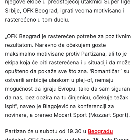
njegove ekipe u predstojećoj utakmici Super lige
Srbije, OFK Beograd, igrati veoma motivisano i
rasterećeno u tom duelu.
„OFK Beograd je rasterećen potrebe za pozitivnim
rezultatom. Naravno da očekujem goste
maksimalno motivisane protiv Partizana, ali to je
ekipa koja će biti rasterećena i u situaciji da može
opušteno da pokaže sve što zna. ‘Romantičari’ su
ostvarili ambicije ulaskom u plej-of, nemaju
mogućnost da igraju Evropu, tako da sam siguran
da nas, bez obzira na tu činjenicu, očekuje težak
ispit“, naveo je Blagojević na konferenciji za
novinare, a preneo Mocart Sport (Mozzart Sport).
Partizan će u subotu od 19.30 u
Beogradu