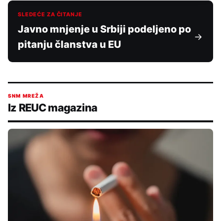
SLEDEĆE ZA ČITANJE
Javno mnjenje u Srbiji podeljeno po
pitanju članstva u EU
SNM MREŽA
Iz REUC magazina