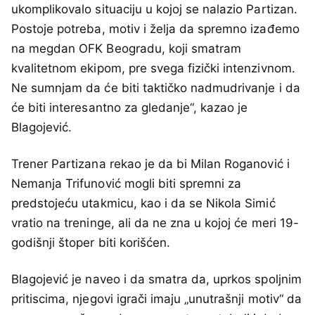
ukomplikovalo situaciju u kojoj se nalazio Partizan.
Postoje potreba, motiv i želja da spremno izađemo
na megdan OFK Beogradu, koji smatram
kvalitetnom ekipom, pre svega fizički intenzivnom.
Ne sumnjam da će biti taktičko nadmudrivanje i da
će biti interesantno za gledanje“, kazao je
Blagojević.
Trener Partizana rekao je da bi Milan Roganović i
Nemanja Trifunović mogli biti spremni za
predstojeću utakmicu, kao i da se Nikola Simić
vratio na treninge, ali da ne zna u kojoj će meri 19-
godišnji štoper biti korišćen.
Blagojević je naveo i da smatra da, uprkos spoljnim
pritiscima, njegovi igrači imaju „unutrašnji motiv“ da