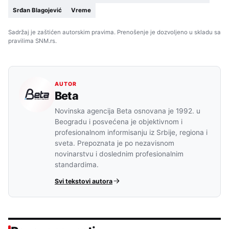
Srđan Blagojević
Vreme
Sadržaj je zaštićen autorskim pravima. Prenošenje je dozvoljeno u skladu sa
pravilima SNM.rs.
AUTOR
Beta
Novinska agencija Beta osnovana je 1992. u
Beogradu i posvećena je objektivnom i
profesionalnom informisanju iz Srbije, regiona i
sveta. Prepoznata je po nezavisnom
novinarstvu i doslednim profesionalnim
standardima.
Svi tekstovi autora