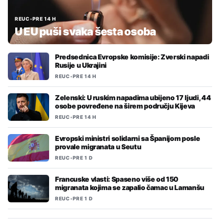
REUC
•
PRE 14 H
U EU puši svaka šesta osoba
Predsednica Evropske komisije: Zverski napadi
Rusije u Ukrajini
REUC
•
PRE 14 H
Zelenski: U ruskim napadima ubijeno 17 ljudi, 44
osobe povređene na širem području Kijeva
REUC
•
PRE 14 H
Evropski ministri solidarni sa Španijom posle
provale migranata u Seutu
REUC
•
PRE 1 D
Francuske vlasti: Spaseno više od 150
migranata kojima se zapalio čamac u Lamanšu
REUC
•
PRE 1 D