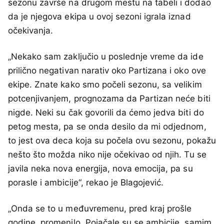
sezonu završe na drugom mestu na tabeli i dodao
da je njegova ekipa u ovoj sezoni igrala iznad
očekivanja.
„Nekako sam zaključio u poslednje vreme da ide
prilično negativan narativ oko Partizana i oko ove
ekipe. Znate kako smo počeli sezonu, sa velikim
potcenjivanjem, prognozama da Partizan neće biti
nigde. Neki su čak govorili da ćemo jedva biti do
petog mesta, pa se onda desilo da mi odjednom,
to jest ova deca koja su počela ovu sezonu, pokažu
nešto što možda niko nije očekivao od njih. Tu se
javila neka nova energija, nova emocija, pa su
porasle i ambicije“, rekao je Blagojević.
„Onda se to u međuvremenu, pred kraj prošle
godine, promenilo. Pojačale su se ambicije, samim