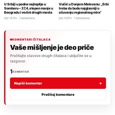
U Srbiji u podne najtoplije u
Vučić u Donjem Malovanu: „Srbi
Somboru – 37,4, stepen manje u
treba da budu najglasniji u
Beogradu i većini drugih mesta
očuvanju regionalnog mira“
Uto 13:12
1 komentara
Uto 13:07
1 komentara
KOMENTARI ČITALACA
Vaše mišljenje je deo priče
Pročitajte stavove drugih čitalaca i uključite se u
razgovor.
1
KOMENTAR
Napiši komentar
→
Pročitaj komentare