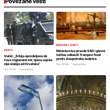
Povezane vesti
REGION I SVET
VESTI
Ministarstvo pravde SAD i glavni
tužilac odbacili Trampov Fond
Vučić: „Srbija opredeljena da
protiv zloupotrebe sudstva
čuva regionalni mir, njena vojska
nije slabija od Hrvatske“
Pon 20:35
1 komentara
Uto 10:16
1 komentara