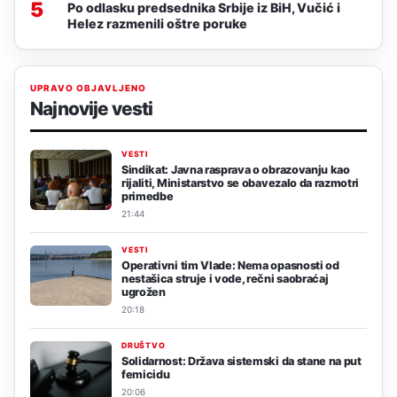
5
Po odlasku predsednika Srbije iz BiH, Vučić i
Helez razmenili oštre poruke
UPRAVO OBJAVLJENO
Najnovije vesti
VESTI
Sindikat: Javna rasprava o obrazovanju kao
rijaliti, Ministarstvo se obavezalo da razmotri
primedbe
21:44
VESTI
Operativni tim Vlade: Nema opasnosti od
nestašica struje i vode, rečni saobraćaj
ugrožen
20:18
DRUŠTVO
Solidarnost: Država sistemski da stane na put
femicidu
20:06