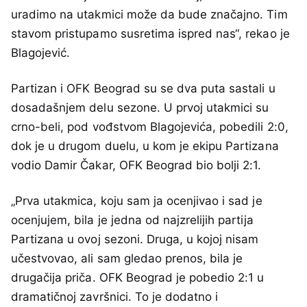
uradimo na utakmici može da bude značajno. Tim
stavom pristupamo susretima ispred nas“, rekao je
Blagojević.
Partizan i OFK Beograd su se dva puta sastali u
dosadašnjem delu sezone. U prvoj utakmici su
crno-beli, pod vođstvom Blagojevića, pobedili 2:0,
dok je u drugom duelu, u kom je ekipu Partizana
vodio Damir Čakar, OFK Beograd bio bolji 2:1.
„Prva utakmica, koju sam ja ocenjivao i sad je
ocenjujem, bila je jedna od najzrelijih partija
Partizana u ovoj sezoni. Druga, u kojoj nisam
učestvovao, ali sam gledao prenos, bila je
drugačija priča. OFK Beograd je pobedio 2:1 u
dramatičnoj završnici. To je dodatno i