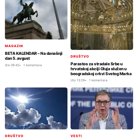
MAGAZIN
BETA KALENDAR – Na današnji
DRUŠTVO
dan 5. avgust
Parastos za stradale Srbe u
Sre 09:42
1 komentara
hrvatskoj akciji Oluja služen u
beogradskoj crkvi Svetog Marka
Uto 13:29
1 komentara
DRUŠTVO
VESTI