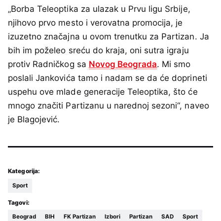
„Borba Teleoptika za ulazak u Prvu ligu Srbije,
njihovo prvo mesto i verovatna promocija, je
izuzetno značajna u ovom trenutku za Partizan. Ja
bih im poželeo sreću do kraja, oni sutra igraju
protiv Radničkog sa
Novog Beograda
. Mi smo
poslali Jankovića tamo i nadam se da će doprineti
uspehu ove mlade generacije Teleoptika, što će
mnogo značiti Partizanu u narednoj sezoni“, naveo
je Blagojević.
Kategorija:
Sport
Tagovi:
Beograd
BIH
FK Partizan
Izbori
Partizan
SAD
Sport