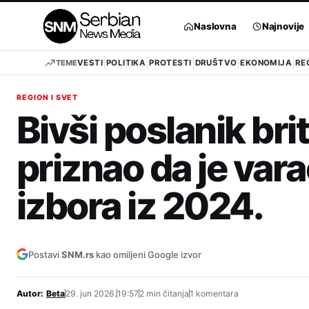
Pređi
na
Naslovna
Najnovije
sadržaj
TEME
VESTI
POLITIKA
PROTESTI
DRUŠTVO
EKONOMIJA
RE
REGION I SVET
Bivši poslanik br
priznao da je var
izbora iz 2024.
Postavi
SNM.rs
kao omiljeni Google izvor
Autor:
Beta
29. jun 2026.
19:57
2 min čitanja
1 komentara