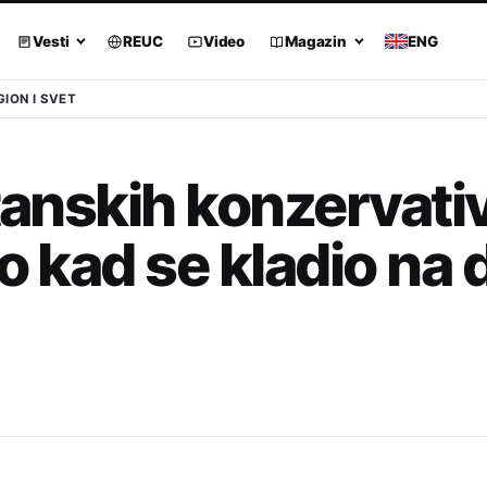
Vesti
REUC
Video
Magazin
ENG
GION I SVET
itanskih konzervati
ao kad se kladio na