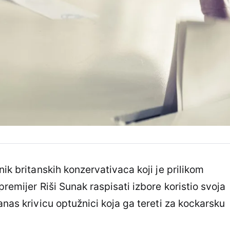
nik britanskih konzervativaca koji je prilikom
premijer Riši Sunak raspisati izbore koristio svoja
anas krivicu optužnici koja ga tereti za kockarsku