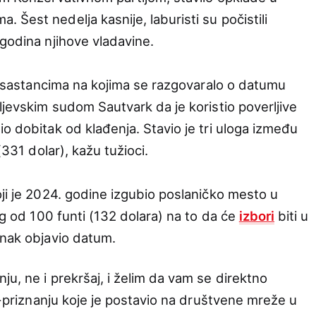
Šest nedelja kasnije, laburisti su počistili
godina njihove vladavine.
ao sastancima na kojima se razgovaralo o datumu
ljevskim sudom Sautvark da je koristio poverljive
o dobitak od klađenja. Stavio je tri uloga između
(331 dolar), kažu tužioci.
oji je 2024. godine izgubio poslaničko mesto u
og od 100 funti (132 dolara) na to da će
izbori
biti u
unak objavio datum.
u, ne i prekršaj, i želim da vam se direktno
eo-priznanju koje je postavio na društvene mreže u