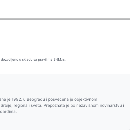
 dozvoljeno u skladu sa pravilima SNM.rs.
na je 1992. u Beogradu i posvećena je objektivnom i
 Srbije, regiona i sveta. Prepoznata je po nezavisnom novinarstvu i
ndardima.