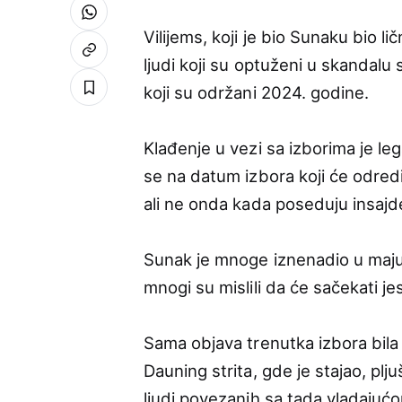
Vilijems, koji je bio Sunaku bio l
ljudi koji su optuženi u skandalu
koji su održani 2024. godine.
Klađenje u vezi sa izborima je lega
se na datum izbora koji će odredit
ali ne onda kada poseduju insaj
Sunak je mnoge iznenadio u maju 
mnogi su mislili da će sačekati je
Sama objava trenutka izbora bila j
Dauning strita, gde je stajao, plj
ljudi povezanih sa tada vladajuć