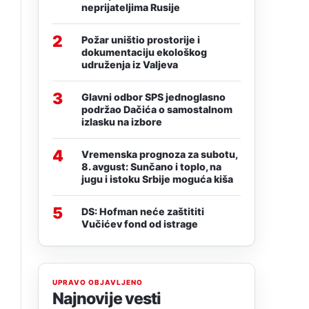
neprijateljima Rusije
2
Požar uništio prostorije i
dokumentaciju ekološkog
udruženja iz Valjeva
3
Glavni odbor SPS jednoglasno
podržao Dačića o samostalnom
izlasku na izbore
4
Vremenska prognoza za subotu,
8. avgust: Sunčano i toplo, na
jugu i istoku Srbije moguća kiša
5
DS: Hofman neće zaštititi
Vučićev fond od istrage
UPRAVO OBJAVLJENO
Najnovije vesti