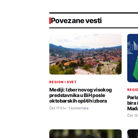
Povezane vesti
REGION I SVET
Mediji: Izbor novog visokog
REGIO
predstavnika u BiH posle
Parl
oktobarskih opštih izbora
bira 
Mađa
Čet 17:51
1 komentara
Čet 15