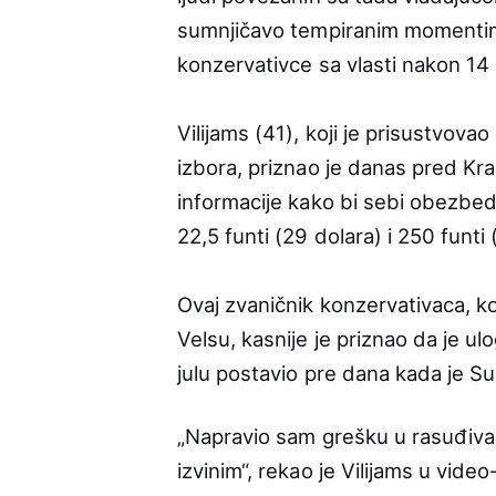
sumnjičavo tempiranim momentima. 
konzervativce sa vlasti nakon 14 
Vilijams (41), koji je prisustvov
izbora, priznao je danas pred Kra
informacije kako bi sebi obezbedi
22,5 funti (29 dolara) i 250 funti 
Ovaj zvaničnik konzervativaca, k
Velsu, kasnije je priznao da je ul
julu postavio pre dana kada je S
„Napravio sam grešku u rasuđivanj
izvinim“, rekao je Vilijams u vid