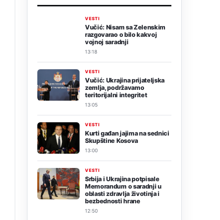
VESTI
Vučić: Nisam sa Zelenskim
razgovarao o bilo kakvoj
vojnoj saradnji
13:18
VESTI
Vučić: Ukrajina prijateljska
zemlja, podržavamo
teritorijalni integritet
13:05
VESTI
Kurti gađan jajima na sednici
Skupštine Kosova
13:00
VESTI
Srbija i Ukrajina potpisale
Memorandum o saradnji u
oblasti zdravlja životinja i
bezbednosti hrane
12:50