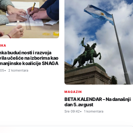
TIKA
nka budućnosti i razvoja
vila učešće na izborima kao
manjinske koalicije SNAGA
:05
2 komentara
MAGAZIN
BETA KALENDAR – Na današnji
dan 5. avgust
Sre 09:42
1 komentara