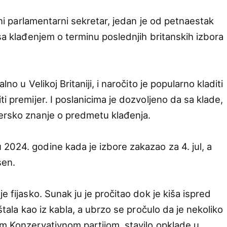
ični parlamentarni sekretar, jedan je od petnaestak
 sa klađenjem o terminu poslednjih britanskih izbora
lno u Velikoj Britaniji, i naročito je popularno kladiti
i premijer. I poslanicima je dozvoljeno da sa klade,
dersko znanje o predmetu klađenja.
2024. godine kada je izbore zakazao za 4. jul, a
sen.
e fijasko. Sunak ju je pročitao dok je kiša ispred
uštala kao iz kabla, a ubrzo se pročulo da je nekoliko
om Konzervativnom partijom, stavilo opklade u