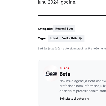
junu 2024. godine.
Kategorija:
Region i Svet
Tagovi:
Izbori
Velika Britanija
Sadržaj je zaštićen autorskim pravima. Prenošenje je
AUTOR
Beta
Novinska agencija Beta osnova
profesionalnom informisanju iz
doslednim profesionalnim sta
Svi tekstovi autora