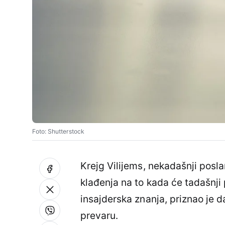
Foto: Shutterstock
Krejg Vilijems, nekadašnji posla
klađenja na to kada će tadašnji 
insajderska znanja, priznao je d
prevaru.