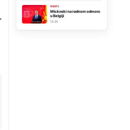
VESTI
Mickoski na radnom odmoru
u Belgiji
12:35