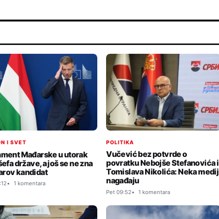
POLITIKA
N I SVET
Vučević bez potvrde o
ament Mađarske u utorak
povratku Nebojše Stefanovića i
šefa države, a još se ne zna
Tomislava Nikolića: Neka medij
rov kandidat
nagađaju
:12
1 komentara
Pet 09:52
1 komentara