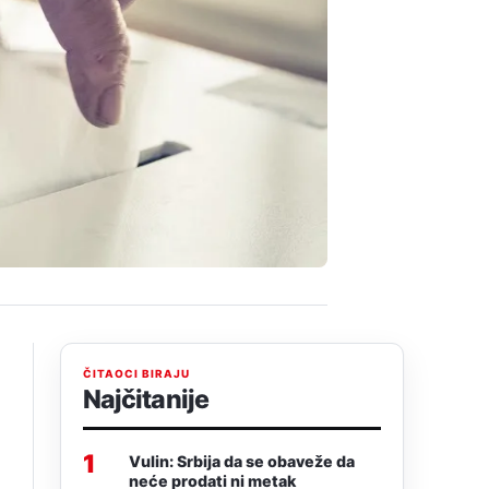
ČITAOCI BIRAJU
Najčitanije
1
Vulin: Srbija da se obaveže da
neće prodati ni metak