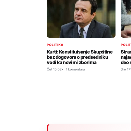
POLITIKA
POLI
Kurti: Konstituisanje Skupštine
Stra
bez dogovora o predsedniku
naja
vodi ka novim izborima
deo 
Čet 15:02
1 komentara
Sre 17