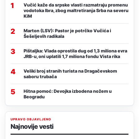
1
Vučić kaže da srpske vlasti razmatraju promenu
vodotoka Ibra, zbog maltretiranja Srba na severu
KiM
2
Marton (LSV): Pastor je potrčko Vučića i
Šešeljevih radikala
3
Pištaljka: Vlada oprostila dug od 1,3 miliona evra
JRB-u, oni uplatili 1,7 miliona fondu Vista rika
4
Veliki broj stranih turista na Dragačevskom
saboru trubača
5
Hitna pomoć: Devojka izbodena nožem u
Beogradu
UPRAVO OBJAVLJENO
Najnovije vesti