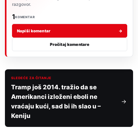
razgovor.
1
KOMENTAR
Napiši komentar
→
Pročitaj komentare
SLEDEĆE ZA ČITANJE
Tramp još 2014. tražio da se
Amerikanci izloženi eboli ne
vraćaju kući, sad bi ih slao u –
Keniju