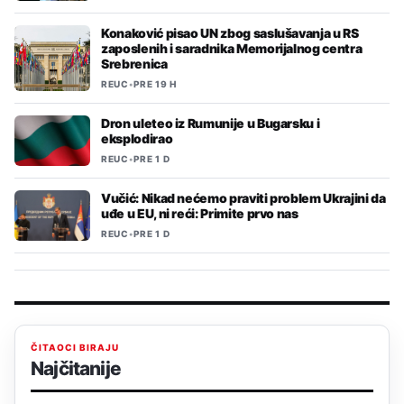
Konaković pisao UN zbog saslušavanja u RS
zaposlenih i saradnika Memorijalnog centra
Srebrenica
REUC
•
PRE 19 H
Dron uleteo iz Rumunije u Bugarsku i
eksplodirao
REUC
•
PRE 1 D
Vučić: Nikad nećemo praviti problem Ukrajini da
uđe u EU, ni reći: Primite prvo nas
REUC
•
PRE 1 D
ČITAOCI BIRAJU
Najčitanije