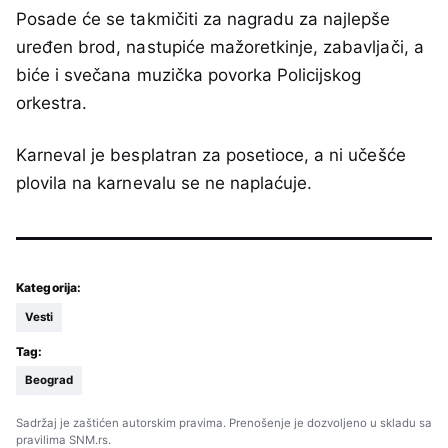
Posade će se takmičiti za nagradu za najlepše
uređen brod, nastupiće mažoretkinje, zabavljači, a
biće i svečana muzička povorka Policijskog
orkestra.
Karneval je besplatran za posetioce, a ni učešće
plovila na karnevalu se ne naplaćuje.
Kategorija:
Vesti
Tag:
Beograd
Sadržaj je zaštićen autorskim pravima. Prenošenje je dozvoljeno u skladu sa
pravilima SNM.rs.