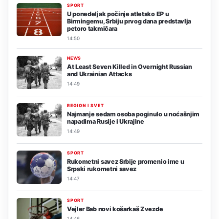
SPORT
U ponedeljak počinje atletsko EP u
Birmingemu, Srbiju prvog dana predstavlja
petoro takmičara
14:50
NEWS
At Least Seven Killed in Overnight Russian
and Ukrainian Attacks
14:49
REGION I SVET
Najmanje sedam osoba poginulo u noćašnjim
napadima Rusije i Ukrajine
14:49
SPORT
Rukometni savez Srbije promenio ime u
Srpski rukometni savez
14:47
SPORT
Vejler Bab novi košarkaš Zvezde
14:46