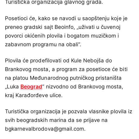
Turistička organizacija glavnog grada.
Posetioci će, kako se navodi u saopštenju koje je
preneo gradski sajt Beoinfo, „uživati u čuvenoj
povorci okićenih plovila i bogatom muzičkom i
zabavnom programu na obali“.
Plovila će prodefilovati od Kule Nebojša do
Brankovog mosta, a program za posetioce će biti
na platou Međunarodnog putničkog pristaništa
„Luka
Beograd
“ nizvodno od Brankovog mosta,
kraj Karađorđeve ulice.
Turistička organizacija je pozvala vlasnike plovila iz
svih beogradskih marina da se prijave na
bgkarnevalbrodova@gmail.com.