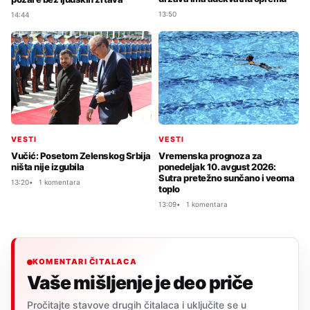
13:50
14:44
VESTI
VESTI
Vučić: Posetom Zelenskog Srbija
Vremenska prognoza za
ništa nije izgubila
ponedeljak 10. avgust 2026:
Sutra pretežno sunčano i veoma
13:20
1 komentara
toplo
13:09
1 komentara
KOMENTARI ČITALACA
Vaše mišljenje je deo priče
Pročitajte stavove drugih čitalaca i uključite se u