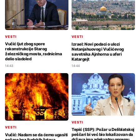
VESTI
VESTI
Vučić ljut zbog spore
Izrael: Novi podaci o ulozi
rekonstrukcije Starog
Netanjahuovog i Vučićevog
železničkog mosta, radnicima
savetnika Ajnhorna u aferi
delio sladoled
Katargejt
14:43
14:44
VESTI
VESTI
Tepić (SSP): Požar u Deliblatskoj
peščari bi već bio lokalizovan da
Vučić: Nadam se da ćemo ugasiti
država ima adekvatnu opremu
požare bez ljudskih žrtava