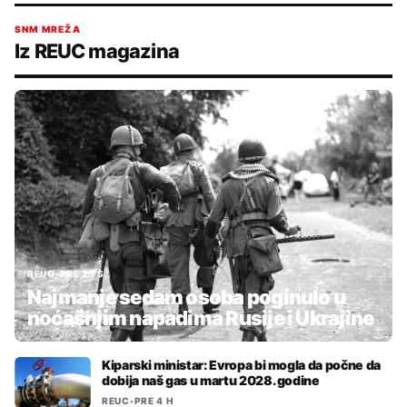
SNM MREŽA
Iz REUC magazina
REUC
•
PRE 25 S
Najmanje sedam osoba poginulo u
noćašnjim napadima Rusije i Ukrajine
Kiparski ministar: Evropa bi mogla da počne da
dobija naš gas u martu 2028. godine
REUC
•
PRE 4 H