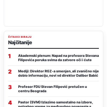
ČITAOCI BIRAJU
Najčitanije
1
Akademski plenum: Napad na profesora Stevana
Filipovića poruka svima da zatvore oči i ćute
2
Mediji: Direktor RGZ-a smenjen, ali zvanično nije
dobio informaciju, novi vd direktor Dalibor Babić
3
Profesor FDU Stevan Filipović pretučen u
centru Beograda
4
Pastor (SVM):Izlazimo samostalno na izbore,
potrebno vreme za međusobno poverenje s