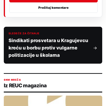
Pročitaj komentare
SLEDEĆE ZA ČITANJE
Sindikati prosvetara u Kragujevcu
kreću u borbu protiv vulgarne
politizacije u školama
SNM MREŽA
Iz REUC magazina