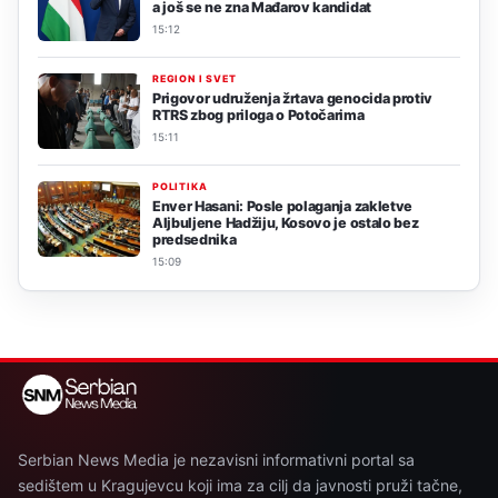
a još se ne zna Mađarov kandidat
15:12
REGION I SVET
Prigovor udruženja žrtava genocida protiv
RTRS zbog priloga o Potočarima
15:11
POLITIKA
Enver Hasani: Posle polaganja zakletve
Aljbuljene Hadžiju, Kosovo je ostalo bez
predsednika
15:09
Serbian News Media je nezavisni informativni portal sa
sedištem u Kragujevcu koji ima za cilj da javnosti pruži tačne,