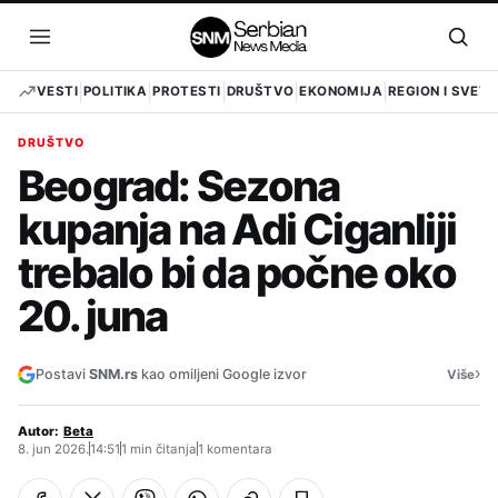
Pređi
na
Otvori
Otvo
sadržaj
meni
pret
VESTI
POLITIKA
PROTESTI
DRUŠTVO
EKONOMIJA
REGION I SVET
DRUŠTVO
Beograd: Sezona
kupanja na Adi Ciganliji
trebalo bi da počne oko
20. juna
›
Postavi
SNM.rs
kao omiljeni Google izvor
Više
Autor:
Beta
8. jun 2026.
14:51
1 min čitanja
1 komentara