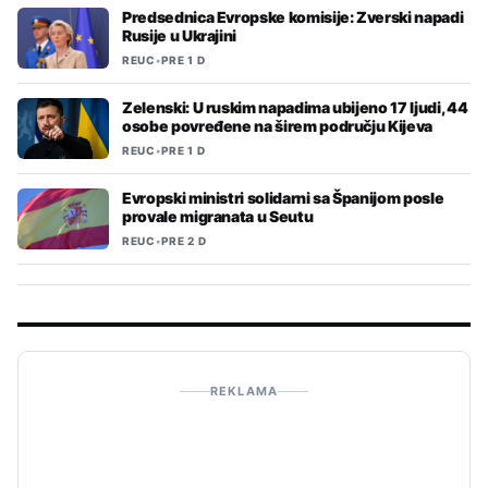
Predsednica Evropske komisije: Zverski napadi
Rusije u Ukrajini
REUC
•
PRE 1 D
Zelenski: U ruskim napadima ubijeno 17 ljudi, 44
osobe povređene na širem području Kijeva
REUC
•
PRE 1 D
Evropski ministri solidarni sa Španijom posle
provale migranata u Seutu
REUC
•
PRE 2 D
REKLAMA