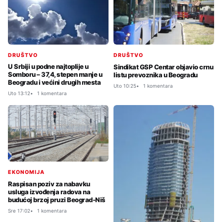
DRUŠTVO
DRUŠTVO
U Srbiji u podne najtoplije u
Sindikat GSP Centar objavio crnu
Somboru – 37,4, stepen manje u
listu prevoznika u Beogradu
Beogradu i većini drugih mesta
Uto 10:25
1 komentara
Uto 13:12
1 komentara
EKONOMIJA
Raspisan poziv za nabavku
usluga izvođenja radova na
budućoj brzoj pruzi Beograd-Niš
Sre 17:02
1 komentara