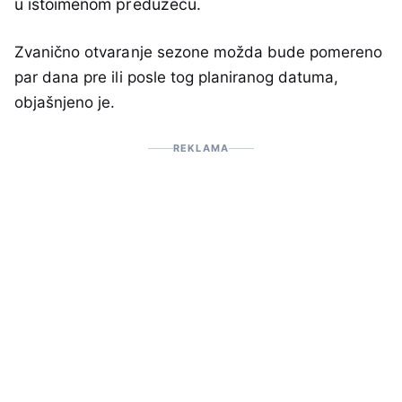
u istoimenom preduzeću.
Zvanično otvaranje sezone možda bude pomereno
par dana pre ili posle tog planiranog datuma,
objašnjeno je.
REKLAMA