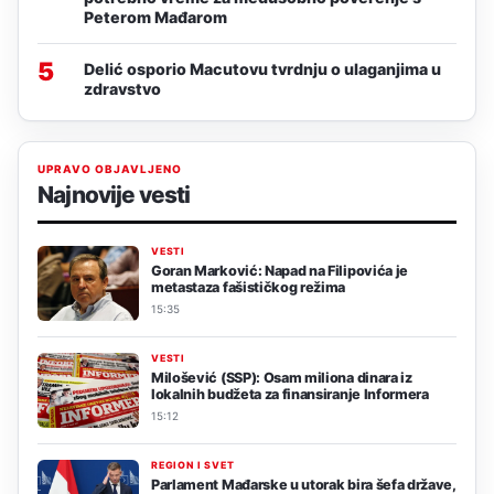
Peterom Mađarom
5
Delić osporio Macutovu tvrdnju o ulaganjima u
zdravstvo
UPRAVO OBJAVLJENO
Najnovije vesti
VESTI
Goran Marković: Napad na Filipovića je
metastaza fašističkog režima
15:35
VESTI
Milošević (SSP): Osam miliona dinara iz
lokalnih budžeta za finansiranje Informera
15:12
REGION I SVET
Parlament Mađarske u utorak bira šefa države,