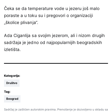
Čeka se da temperature vode u jezeru još malo
poraste a u toku su i pregovori o organizaciji
„školice plivanja“.
Ada Ciganlija sa svojim jezerom, ali i nizom drugih
sadržaja je jedno od najpopularnijih beogradskih
izletišta.
Kategorija:
Društvo
Tag:
Beograd
Sadržaj je zaštićen autorskim pravima. Prenošenje je dozvoljeno u skladu sa