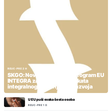
REUC
•
PRE 2 H
SKGO: Nova podrška kroz Program EU
INTEGRA za pripremu projekata
integralnog teritorijalnog razvoja
U EU puši svaka šesta osoba
REUC
•
PRE 1 D