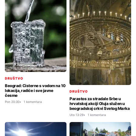
DRUŠTVO
Beograd: Cisterne s vodom na 10
lokacija, radiće i sve javne
DRUŠTVO
česme
Parastos za stradale Srbe u
Pon 20:30
1 komentara
hrvatskoj akciji Oluja služen u
beogradskoj crkvi Svetog Marka
Uto 13:29
1 komentara