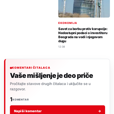
EKONOMIJA
Savet za borbu protiv korupcije:
Nedostupni podaci o investitoru
Beograda na vodi i njegovom
dugu
12:38
KOMENTARI ČITALACA
Vaše mišljenje je deo priče
Pročitajte stavove drugih čitalaca i uključite se u
razgovor.
1
KOMENTAR
Napiši komentar
→