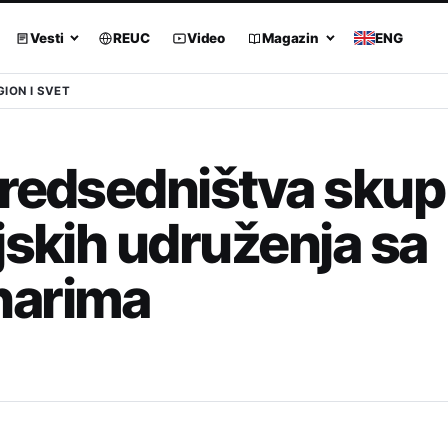
Vesti
REUC
Video
Magazin
ENG
GION I SVET
Predsedništva skup
jskih udruženja sa
narima