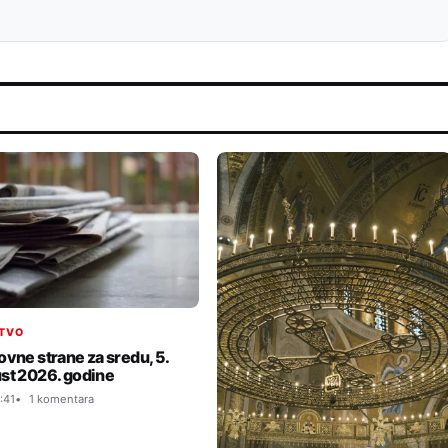
TVO
ovne strane za sredu, 5.
st 2026. godine
:41
1 komentara