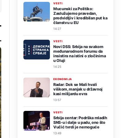
VESTI
Mucunski za Politiko:
Zaslužujemo pravedan,
predvidljiv i kredibilan put ka
članstvu u EU
14:27
VESTI
Novi DSS: Srbija na svakom
međunarodnom forumu da
insistira na istini o zločinima
u Oluji
14:25
EKONOMIJA
Radar: Dok se Mali hvali
viškom, manjak u državnoj
kasi milijardu evra
13:57
VESTI
Srbija centar: Podrška mladih
SNS-u i dalje u padu, ono što
Vučić tvrdi je nemoguće
13:49