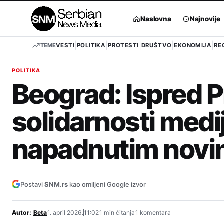
Pređi
na
Naslovna
Najnovije
sadržaj
TEME
VESTI
POLITIKA
PROTESTI
DRUŠTVO
EKONOMIJA
RE
POLITIKA
Beograd: Ispred 
solidarnosti medi
napadnutim novi
Postavi
SNM.rs
kao omiljeni Google izvor
Autor:
Beta
1. april 2026.
11:02
1 min čitanja
1 komentara