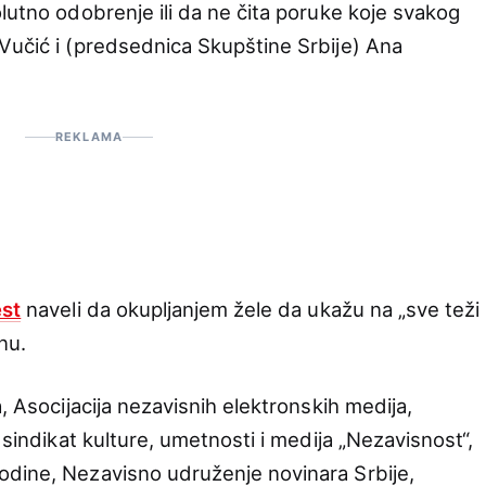
lutno odobrenje ili da ne čita poruke koje svakog
Vučić i (predsednica Skupštine Srbije) Ana
REKLAMA
est
naveli da okupljanjem žele da ukažu na „sve teži 
nu.
, Asocijacija nezavisnih elektronskih medija,
 sindikat kulture, umetnosti i medija „Nezavisnost“,
odine, Nezavisno udruženje novinara Srbije,