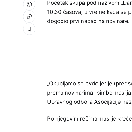
Početak skupa pod nazivom „Danas
10.30 časova, u vreme kada se 
dogodio prvi napad na novinare.
„Okupljamo se ovde jer je (preds
prema novinarima i simbol nasilja
Upravnog odbora Asocijacije nez
Po njegovim rečima, nasilje kreće „