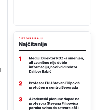
ČITAOCI BIRAJU
Najčitanije
1
Mediji: Direktor RGZ-a smenjen,
ali zvanično nije dobio
informaciju, novi vd direktor
i
Dalibor Babić
2
Profesor FDU Stevan Filipović
pretučen u centru Beograda
3
Akademski plenum: Napad na
profesora Stevana Filipovića
poruka svima da zatvore oči i