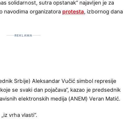
 solidarnost, sutra opstanak“ najavljen je za
po navodima organizatora
protesta
, izbornog dana
REKLAMA
ednik Srbije) Aleksandar Vučić simbol represije
 koje se svaki dan pojačava“, kazao je predsednik
avisnih elektronskih medija (ANEM) Veran Matić.
iz vrha vlasti“.