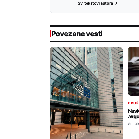
Svi tekstovi autora
Povezane vesti
DRUŠ
Nasl
avgu
Sre 09