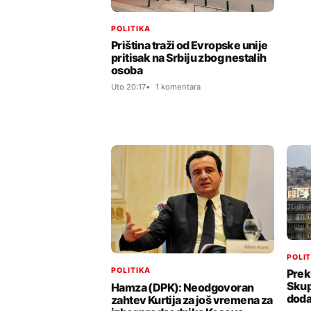
POLITIKA
Priština traži od Evropske unije
pritisak na Srbiju zbog nestalih
osoba
Uto 20:17
1 komentara
POLI
POLITIKA
Prek
Skup
Hamza (DPK): Neodgovoran
doda
zahtev Kurtija za još vremena za