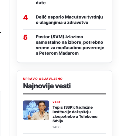
ćute
4
Delić osporio Macutovu tvrdnju
o ulaganjima u zdravstvo
5
Pastor (SVM):Izlazimo
samostalno na izbore, potrebno
vreme za međusobno poverenje
s Peterom Mađarom
UPRAVO OBJAVLJENO
Najnovije vesti
VESTI
Tepić (SSP): Nadležne
institucije da ispitaju
zloupotrebe u Telekomu
Srbija
14:38