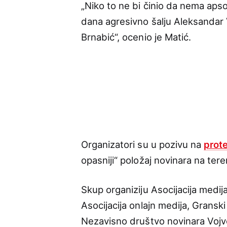
„Niko to ne bi činio da nema apso
dana agresivno šalju Aleksandar 
Brnabić“, ocenio je Matić.
Organizatori su u pozivu na
prot
opasniji“ položaj novinara na tere
Skup organiziju Asocijacija medija
Asocijacija onlajn medija, Granski
Nezavisno društvo novinara Vojv