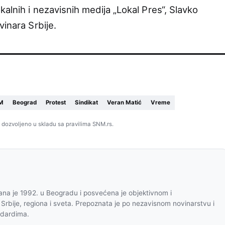
kalnih i nezavisnih medija „Lokal Pres“, Slavko
vinara Srbije.
M
Beograd
Protest
Sindikat
Veran Matić
Vreme
 dozvoljeno u skladu sa pravilima SNM.rs.
na je 1992. u Beogradu i posvećena je objektivnom i
 Srbije, regiona i sveta. Prepoznata je po nezavisnom novinarstvu i
ndardima.