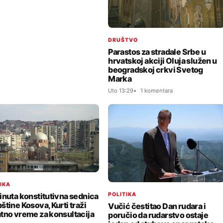
DRUŠTVO
Parastos za stradale Srbe u
hrvatskoj akciji Oluja služen u
beogradskoj crkvi Svetog
Marka
Uto 13:29
1 komentara
TIKA
POLITIKA
inuta konstitutivna sednica
štine Kosova, Kurti traži
Vučić čestitao Dan rudara i
tno vreme za konsultacija
poručio da rudarstvo ostaje