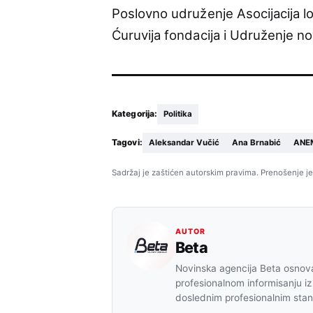
Poslovno udruženje Asocijacija lo
Ćuruvija fondacija i Udruženje no
Kategorija:
Politika
Tagovi:
Aleksandar Vučić
Ana Brnabić
ANE
Sadržaj je zaštićen autorskim pravima. Prenošenje je
AUTOR
Beta
Novinska agencija Beta osnova
profesionalnom informisanju iz
doslednim profesionalnim sta