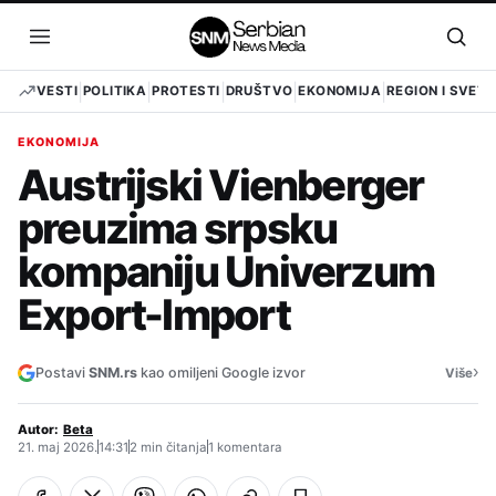
Pređi
na
Otvori
Otvo
sadržaj
meni
pret
VESTI
POLITIKA
PROTESTI
DRUŠTVO
EKONOMIJA
REGION I SVET
EKONOMIJA
Austrijski Vienberger
preuzima srpsku
kompaniju Univerzum
Export-Import
›
Postavi
SNM.rs
kao omiljeni Google izvor
Više
Autor:
Beta
21. maj 2026.
14:31
2 min čitanja
1 komentara