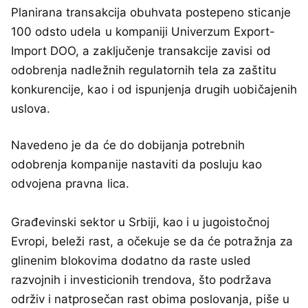
Planirana transakcija obuhvata postepeno sticanje
100 odsto udela u kompaniji Univerzum Export-
Import DOO, a zaključenje transakcije zavisi od
odobrenja nadležnih regulatornih tela za zaštitu
konkurencije, kao i od ispunjenja drugih uobičajenih
uslova.
Navedeno je da će do dobijanja potrebnih
odobrenja kompanije nastaviti da posluju kao
odvojena pravna lica.
Građevinski sektor u Srbiji, kao i u jugoistočnoj
Evropi, beleži rast, a očekuje se da će potražnja za
glinenim blokovima dodatno da raste usled
razvojnih i investicionih trendova, što podržava
održiv i natprosečan rast obima poslovanja, piše u