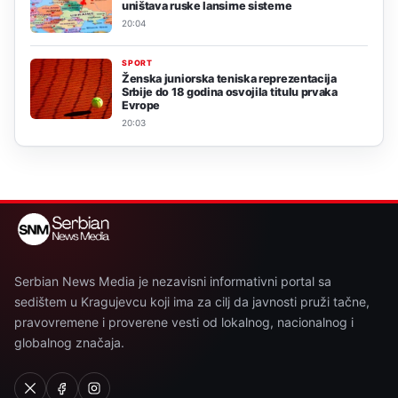
uništava ruske lansirne sisteme
20:04
SPORT
Ženska juniorska teniska reprezentacija
Srbije do 18 godina osvojila titulu prvaka
Evrope
20:03
Serbian News Media je nezavisni informativni portal sa
sedištem u Kragujevcu koji ima za cilj da javnosti pruži tačne,
pravovremene i proverene vesti od lokalnog, nacionalnog i
globalnog značaja.