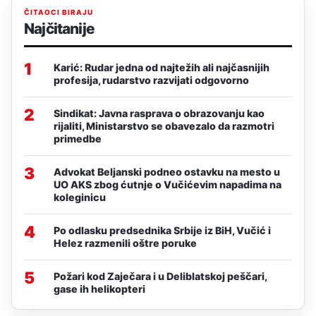
ČITAOCI BIRAJU
Najčitanije
1
Karić: Rudar jedna od najtežih ali najčasnijih
profesija, rudarstvo razvijati odgovorno
2
Sindikat: Javna rasprava o obrazovanju kao
rijaliti, Ministarstvo se obavezalo da razmotri
primedbe
3
Advokat Beljanski podneo ostavku na mesto u
UO AKS zbog ćutnje o Vučićevim napadima na
koleginicu
4
Po odlasku predsednika Srbije iz BiH, Vučić i
Helez razmenili oštre poruke
5
Požari kod Zaječara i u Deliblatskoj peščari,
gase ih helikopteri