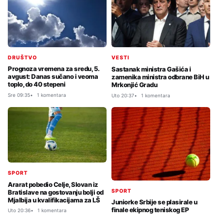
DRUŠTVO
VESTI
Prognoza vremena za sredu, 5.
Sastanak ministra Gašića i
avgust: Danas sučano i veoma
zamenika ministra odbrane BiH u
toplo, do 40 stepeni
Mrkonjić Gradu
Sre 09:35
1 komentara
Uto 20:37
1 komentara
SPORT
Ararat pobedio Celje, Slovan iz
SPORT
Bratislave na gostovanju bolji od
Mjalbija u kvalifikacijama za LŠ
Juniorke Srbije se plasirale u
finale ekipnog teniskog EP
Uto 20:36
1 komentara