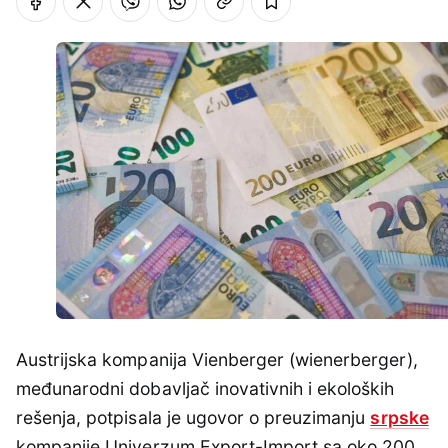
Austrijska kompanija Vienberger (wienerberger),
međunarodni dobavljač inovativnih i ekoloških
rešenja, potpisala je ugovor o preuzimanju
srpske
kompanije Univerzum Export-Import sa oko 200