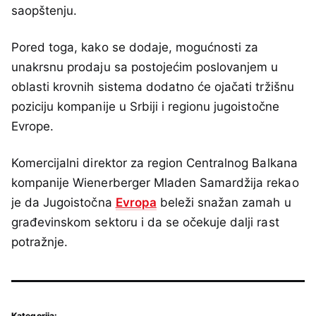
saopštenju.
Pored toga, kako se dodaje, mogućnosti za
unakrsnu prodaju sa postojećim poslovanjem u
oblasti krovnih sistema dodatno će ojačati tržišnu
poziciju kompanije u Srbiji i regionu jugoistočne
Evrope.
Komercijalni direktor za region Centralnog Balkana
kompanije Wienerberger Mladen Samardžija rekao
je da Jugoistočna
Evropa
beleži snažan zamah u
građevinskom sektoru i da se očekuje dalji rast
potražnje.
Kategorija: