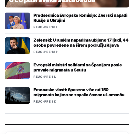
Predsednica Evropske komisije: Zverski napadi
Rusije u Ukrajini
REUC
•
PRE 18 H
Zelenski: U ruskim napadima ubijeno 17 ljudi, 44
osobe povređene na širem području Kijeva
REUC
•
PRE 18 H
Evropski ministri solidarni sa Španijom posle
provale migranata u Seutu
REUC
•
PRE 1 D
Francuske vlasti: Spaseno više od 150
migranata kojima se zapalio čamac u Lamanšu
REUC
•
PRE 1 D