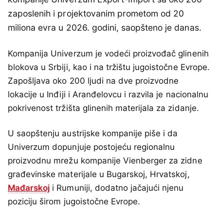
zaposlenih i projektovanim prometom od 20
miliona evra u 2026. godini, saopšteno je danas.
Kompanija Univerzum je vodeći proizvođač glinenih
blokova u Srbiji, kao i na tržištu jugoistočne Evrope.
Zapošljava oko 200 ljudi na dve proizvodne
lokacije u Inđiji i Aranđelovcu i razvila je nacionalnu
pokrivenost tržišta glinenih materijala za zidanje.
U saopštenju austrijske kompanije piše i da
Univerzum dopunjuje postojeću regionalnu
proizvodnu mrežu kompanije Vienberger za zidne
građevinske materijale u Bugarskoj, Hrvatskoj,
Mađarskoj
i Rumuniji, dodatno jačajući njenu
poziciju širom jugoistočne Evrope.