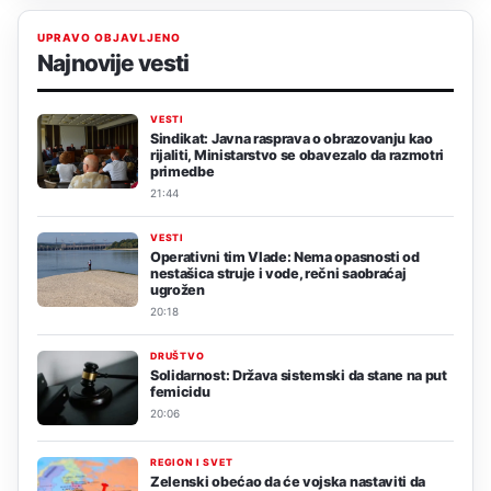
UPRAVO OBJAVLJENO
Najnovije vesti
VESTI
Sindikat: Javna rasprava o obrazovanju kao
rijaliti, Ministarstvo se obavezalo da razmotri
primedbe
21:44
VESTI
Operativni tim Vlade: Nema opasnosti od
nestašica struje i vode, rečni saobraćaj
ugrožen
20:18
DRUŠTVO
Solidarnost: Država sistemski da stane na put
femicidu
20:06
REGION I SVET
Zelenski obećao da će vojska nastaviti da