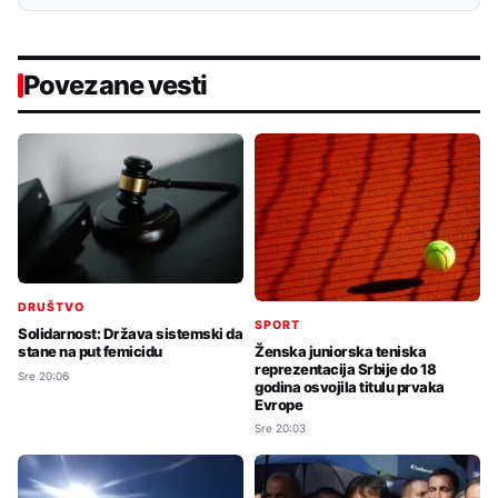
Povezane vesti
DRUŠTVO
SPORT
Solidarnost: Država sistemski da
Ženska juniorska teniska
stane na put femicidu
reprezentacija Srbije do 18
Sre 20:06
godina osvojila titulu prvaka
Evrope
Sre 20:03