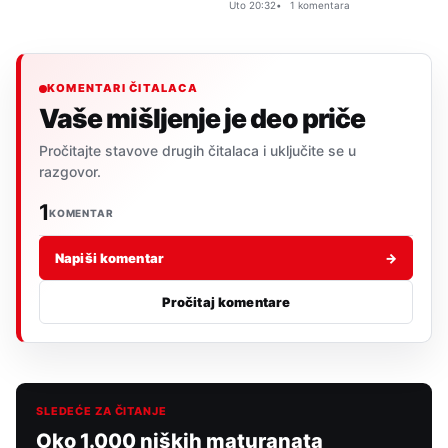
Uto 20:32
1 komentara
KOMENTARI ČITALACA
Vaše mišljenje je deo priče
Pročitajte stavove drugih čitalaca i uključite se u
razgovor.
1
KOMENTAR
Napiši komentar
→
Pročitaj komentare
SLEDEĆE ZA ČITANJE
Oko 1.000 niških maturanata