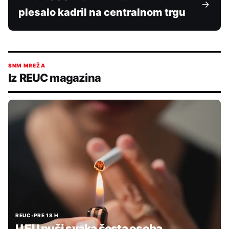
plesalo kadril na centralnom trgu
SNM MREŽA
Iz REUC magazina
REUC
•
PRE 18 H
U EU puši svaka šesta osoba