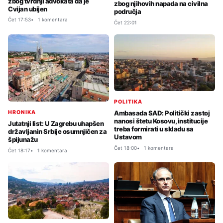
zbog tvrdnji advokata da je
zbog njihovih napada na civilna
Cvijan ubijen
područja
Čet 17:53
1 komentara
Čet 22:01
POLITIKA
HRONIKA
Ambasada SAD: Politički zastoj
nanosi štetu Kosovu, institucije
Jutatnji list: U Zagrebu uhapšen
treba formirati u skladu sa
državljanin Srbije osumnjičen za
Ustavom
špijunažu
Čet 18:00
1 komentara
Čet 18:17
1 komentara