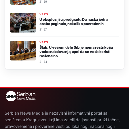
21:59
VESTI
U eksploziji u predgrađu Damaska jedna
osoba poginula, nekoliko povređenih
21:57
VESTI
Štab: U većem delu Srbije nema restrikcija
vodosnabdevanja, apel da se voda koristi
racionalno
21:34
Serbian News Media je nezavisni informativni portal sa
sedištem u Kragujevcu koji ima za cilj da javnosti pruži tačne,
pravovremene i proverene vesti od lokalnog, nacionalnog i