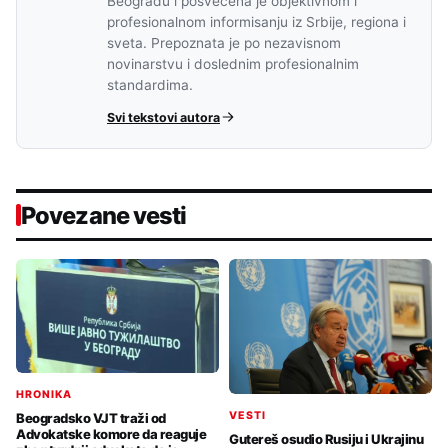
Beogradu i posvećena je objektivnom i
profesionalnom informisanju iz Srbije, regiona i
sveta. Prepoznata je po nezavisnom
novinarstvu i doslednim profesionalnim
standardima.
Svi tekstovi autora
Povezane vesti
HRONIKA
VESTI
Beogradsko VJT traži od
Advokatske komore da reaguje
Gutereš osudio Rusiju i Ukrajinu