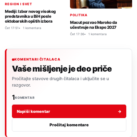
REGION I SVET
Mediji: Izbor novog visokog
POLITIKA
predstavnika u BiH posle
oktobarskih opštih izbora
Macut pozvao Maroko da
učestvuje na Ekspo 2027
Čet 17:51
1 komentara
Čet 17:36
1 komentara
KOMENTARI ČITALACA
Vaše mišljenje je deo priče
Pročitajte stavove drugih čitalaca i uključite se u
razgovor.
1
KOMENTAR
Napiši komentar
→
Pročitaj komentare