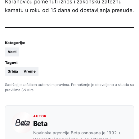
Karanoviću pomenuti iznos i zakonsku zateznu
kamatu u roku od 15 dana od dostavljanja presude.
Kategorija:
Vesti
Tagovi:
Srbija
Vreme
Sadržaj je zaštićen autorskim pravima. Prenošenje je dozvoljeno u skladu sa
pravilima SNM.rs.
AUTOR
Beta
Novinska agencija Beta osnovana je 1992. u