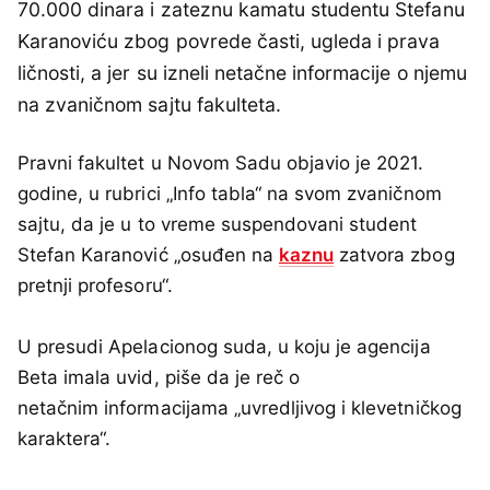
70.000 dinara i zateznu kamatu studentu Stefanu
Karanoviću zbog povrede časti, ugleda i prava
ličnosti, a jer su izneli netačne informacije o njemu
na zvaničnom sajtu fakulteta.
Pravni fakultet u Novom Sadu objavio je 2021.
godine, u rubrici „Info tabla“ na svom zvaničnom
sajtu, da je u to vreme suspendovani student
Stefan Karanović „osuđen na
kaznu
zatvora zbog
pretnji profesoru“.
U presudi Apelacionog suda, u koju je agencija
Beta imala uvid, piše da je reč o
netačnim informacijama „uvredljivog i klevetničkog
karaktera“.