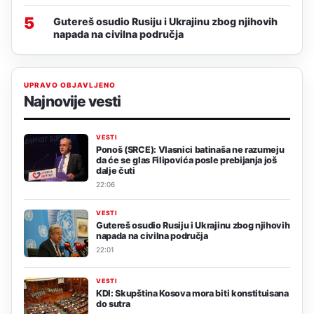
5
Gutereš osudio Rusiju i Ukrajinu zbog njihovih
napada na civilna područja
UPRAVO OBJAVLJENO
Najnovije vesti
VESTI
Ponoš (SRCE): Vlasnici batinaša ne razumeju
da će se glas Filipovića posle prebijanja još
dalje čuti
22:06
VESTI
Gutereš osudio Rusiju i Ukrajinu zbog njihovih
napada na civilna područja
22:01
VESTI
KDI: Skupština Kosova mora biti konstituisana
do sutra