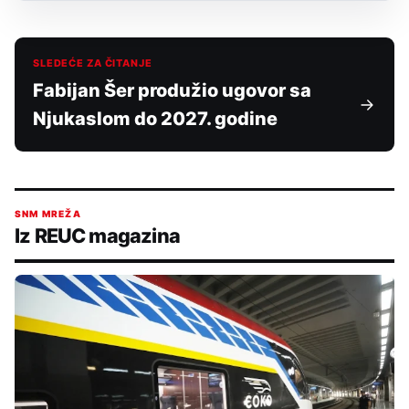
SLEDEĆE ZA ČITANJE
Fabijan Šer produžio ugovor sa
Njukaslom do 2027. godine
SNM MREŽA
Iz REUC magazina