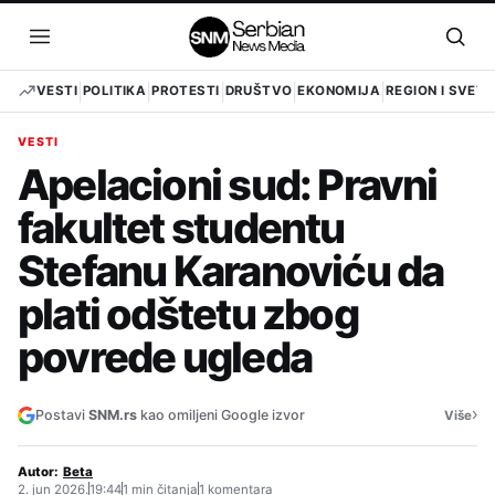
Pređi
na
Otvori
Otvo
sadržaj
meni
pret
VESTI
POLITIKA
PROTESTI
DRUŠTVO
EKONOMIJA
REGION I SVET
VESTI
Apelacioni sud: Pravni
fakultet studentu
Stefanu Karanoviću da
plati odštetu zbog
povrede ugleda
›
Postavi
SNM.rs
kao omiljeni Google izvor
Više
Autor:
Beta
2. jun 2026.
19:44
1 min čitanja
1 komentara