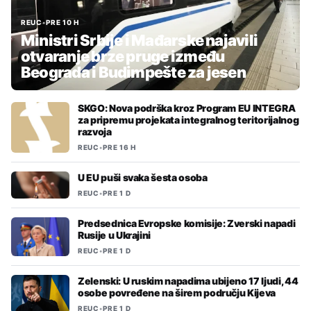
REUC
•
PRE 10 H
Ministri Srbije i Mađarske najavili
otvaranje brze pruge između
Beograda i Budimpešte za jesen
SKGO: Nova podrška kroz Program EU INTEGRA
za pripremu projekata integralnog teritorijalnog
razvoja
REUC
•
PRE 16 H
U EU puši svaka šesta osoba
REUC
•
PRE 1 D
Predsednica Evropske komisije: Zverski napadi
Rusije u Ukrajini
REUC
•
PRE 1 D
Zelenski: U ruskim napadima ubijeno 17 ljudi, 44
osobe povređene na širem području Kijeva
REUC
•
PRE 1 D