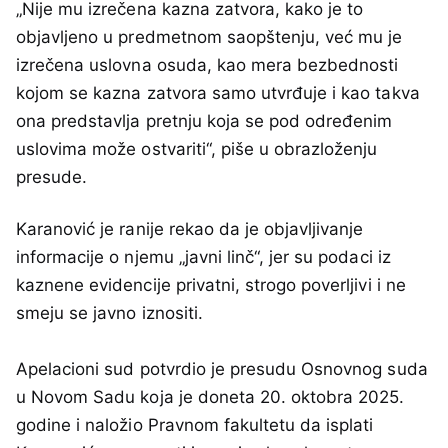
„Nije mu izrečena kazna zatvora, kako je to
objavljeno u predmetnom saopštenju, već mu je
izrečena uslovna osuda, kao mera bezbednosti
kojom se kazna zatvora samo utvrđuje i kao takva
ona predstavlja pretnju koja se pod određenim
uslovima može ostvariti“, piše u obrazloženju
presude.
Karanović je ranije rekao da je objavljivanje
informacije o njemu „javni linč“, jer su podaci iz
kaznene evidencije privatni, strogo poverljivi i ne
smeju se javno iznositi.
Apelacioni sud potvrdio je presudu Osnovnog suda
u Novom Sadu koja je doneta 20. oktobra 2025.
godine i naložio Pravnom fakultetu da isplati