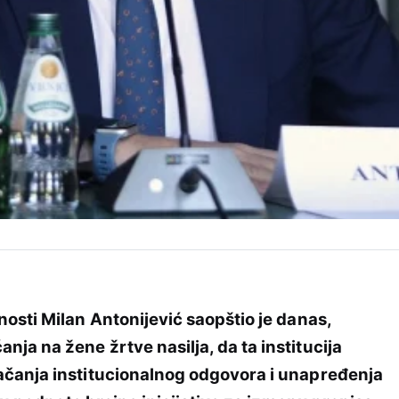
osti Milan Antonijević saopštio je danas,
a na žene žrtve nasilja, da ta institucija
čanja institucionalnog odgovora i unapređenja