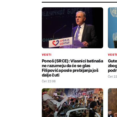
VESTI
VEST
Ponoš (SRCE): Vlasnici batinaša
Gute
ne razumeju da će se glas
zbog
Filipovića posle prebijanja još
podr
dalje čuti
Čet 22
Čet 22:06