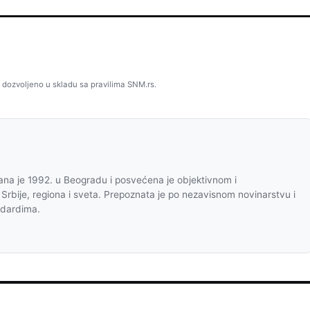
 dozvoljeno u skladu sa pravilima SNM.rs.
na je 1992. u Beogradu i posvećena je objektivnom i
 Srbije, regiona i sveta. Prepoznata je po nezavisnom novinarstvu i
ndardima.