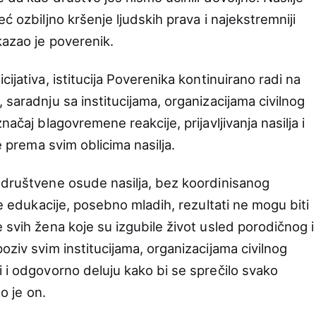
ć ozbiljno kršenje ljudskih prava i najekstremniji
kazao je poverenik.
ijativa, istitucija Poverenika kontinuirano radi na
 saradnju sa institucijama, organizacijama civilnog
načaj blagovremene reakcije, prijavljivanja nasilja i
je prema svim oblicima nasilja.
 društvene osude nasilja, bez koordinisanog
ne edukacije, posebno mladih, rezultati ne mogu biti
 svih žena koje su izgubile život usled porodičnog i
oziv svim institucijama, organizacijama civilnog
i i odgovorno deluju kako bi se sprečilo svako
ao je on.