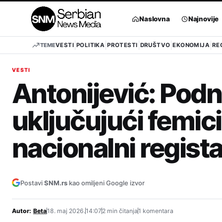
Pređi
na
Naslovna
Najnovije
sadržaj
TEME
VESTI
POLITIKA
PROTESTI
DRUŠTVO
EKONOMIJA
RE
VESTI
Antonijević: Podne
uključujući femici
nacionalni regista
Postavi
SNM.rs
kao omiljeni Google izvor
Autor:
Beta
18. maj 2026.
14:07
2 min čitanja
1 komentara