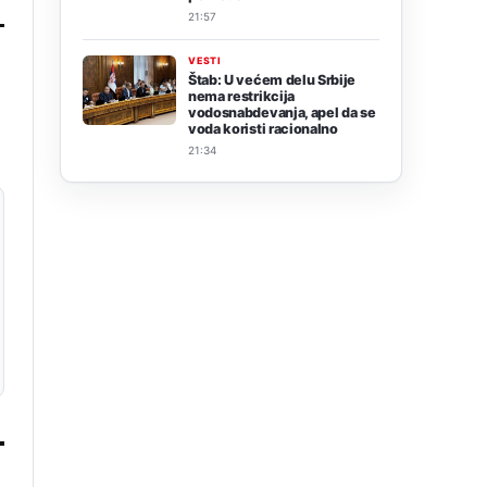
21:57
VESTI
Štab: U većem delu Srbije
nema restrikcija
vodosnabdevanja, apel da se
voda koristi racionalno
21:34