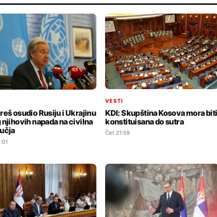
VESTI
I
KDI: Skupština Kosova mora bit
reš osudio Rusiju i Ukrajinu
konstituisana do sutra
 njihovih napada na civilna
učja
Čet 21:59
:01