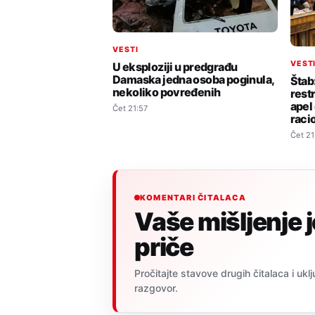
VESTI
VEST
U eksploziji u predgrađu
Damaska jedna osoba poginula,
Štab
nekoliko povređenih
rest
apel 
Čet 21:57
raci
Čet 21
KOMENTARI ČITALACA
Vaše mišljenje 
priče
Pročitajte stavove drugih čitalaca i uklj
razgovor.