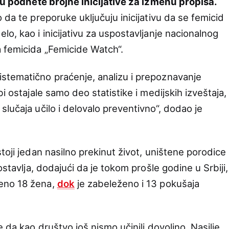
lju podnete brojne inicijative za izmenu propisa.
 da te preporuke uključuju inicijativu da se femicid
o, kao i inicijativu za uspostavljanje nacionalnog
 femicida „Femicide Watch“.
stematično praćenje, analizu i prepoznavanje
i ostajale samo deo statistike i medijskih izveštaja,
lučaja učilo i delovalo preventivno“, dodao je
toji jedan nasilno prekinut život, uništene porodice 
ostavlja, dodajući da je tokom prošle godine u Srbiji,
eno 18 žena,
dok
je zabeleženo i 13 pokušaja
 da kao društvo još nismo učinili dovoljno. Nasilje