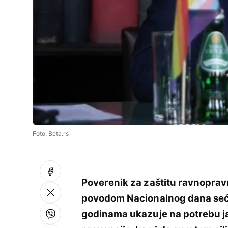
Foto: Beta.rs
Poverenik za zaštitu ravnopravn
povodom Nacionalnog dana sećanj
godinama ukazuje na potrebu ja