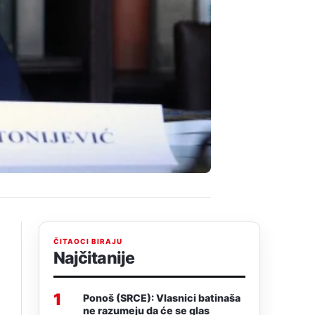
ČITAOCI BIRAJU
Najčitanije
1
Ponoš (SRCE): Vlasnici batinaša
ne razumeju da će se glas