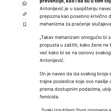
prevencije, kao i da su u tom ci
Antonijević je u saopštenju naveo
prepozna kao posebno krivično del
mehanizma za praćenje slučajeva
„Takav mehanizam omogućio bi si
propusta u zaštiti, kako žene ne b
već kako bi se na osnovu svakog s
Antonijević.
On je naveo da iza svakog broja s
trajne posledice koje ovo nasilje 
prema dostupnim podacima, ubij
femicida.
„Svaki izgubljeni život opomena je