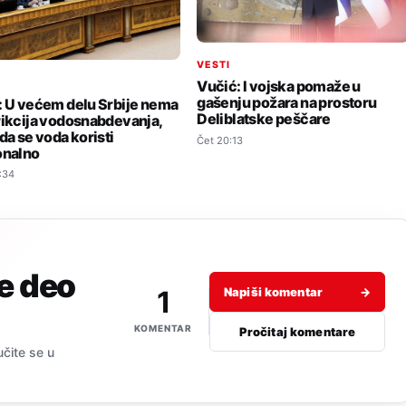
VESTI
I
Vučić: I vojska pomaže u
gašenju požara na prostoru
: U većem delu Srbije nema
Deliblatske peščare
rikcija vodosnabdevanja,
da se voda koristi
Čet 20:13
onalno
:34
je deo
1
Napiši komentar
→
KOMENTAR
Pročitaj komentare
učite se u