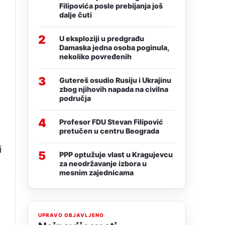
Filipovića posle prebijanja još
dalje čuti
2
U eksploziji u predgrađu
Damaska jedna osoba poginula,
nekoliko povređenih
3
Gutereš osudio Rusiju i Ukrajinu
zbog njihovih napada na civilna
područja
4
Profesor FDU Stevan Filipović
pretučen u centru Beograda
i
5
PPP optužuje vlast u Kragujevcu
za neodržavanje izbora u
mesnim zajednicama
UPRAVO OBJAVLJENO