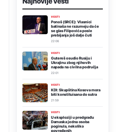
Najnovije vesti
VESTI
Ponoš (SRCE): Vlasnici
batinaša ne razumeju da će
se glas Filipovića posle
prebijanja još dalje čuti
22:06
VESTI
Gutereš osudio Rusiju i
Ukrajinu zbog njihovih
napada na civilna područja
22:01
VESTI
KDI: Skupština Kosova mora
biti konstituisana do sutra
21:59
VESTI
U eksploziji u predgrađu
Damaska jedna osoba
poginula, nekoliko
povređenih