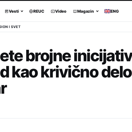
Vesti
REUC
Video
Magazin
ENG
GION I SVET
te brojne inicijativ
d kao krivično delo 
r