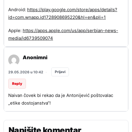
Android:
https://play.google.com/store/apps/details?
id=com.wnapp.id1728908695220&hl=en&pli=1
Apple:
https://apps.apple.com/us/app/serbian-news-
media/id6739509074
Anonimni
Prijavi
29.05.2026 u 10:42
·
Reply
Naivan čovek bi rekao da je Antonijević poštovalac
„etike dostojanstva“!
Napišite komentar