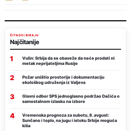
ČITAOCI BIRAJU
Najčitanije
1
Vulin: Srbija da se obaveže da neće prodati ni
metak neprijateljima Rusije
2
Požar uništio prostorije i dokumentaciju
ekološkog udruženja iz Valjeva
3
Glavni odbor SPS jednoglasno podržao Dačića o
samostalnom izlasku na izbore
4
Vremenska prognoza za subotu, 8. avgust:
Sunčano i toplo, na jugu i istoku Srbije moguća
kiša