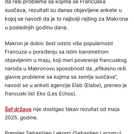
da reši probleme sa kojima se Francuska
suočava, rezultati su danas objavljene ankete u
kojoj se navodi da je to najbolji rejting za Makrona
u poslednjih godinu dana.
Makron je dobio šest odsto više popularnosti
Francuza u poređenju sa istim barometrom
objavljenim u maju, koji meri poverenje francuskog
naroda u Makronovu sposobnost da „efikasno reši
glavne probleme sa kojima se zemlja suočava“,
navodi se u anketi agencije Elab (Elabe), preneo je
francuski list Eko (Les Echos).
Šef države
nije dostigao takav rezultat od maja
2025. godine.
Premijer Sebastijen Lekorni (Sebastien Lecornu)