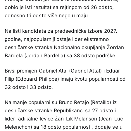
dobio je isti rezultat sa rejtingom od 26 odsto,
odnosno tri odsto više nego u maju.
Na listi kandidata za predsedničke izbore 2027.
godine, najpopularniji ostaje lider ekstremno
desničarske stranke Nacionalno okupljanje Žordan
Bardela (Jordan Bardella) sa 38 odsto podrške.
Bivši premijeri Gabrijel Atal (Gabriel Attal) i Eduar
Filip (Edouard Philippe) imaju kvotu popularnosti od
32 odsto i 33 odsto.
Najmanje popularni su Bruno Retajo (Retaillo) iz
desničarske stranke Republikanci sa 27 odsto i
lider radikalne levice Žan-Lik Melanšon (Jean-Luc
Melenchon) sa 18 odsto popularnosti, dodaje se u