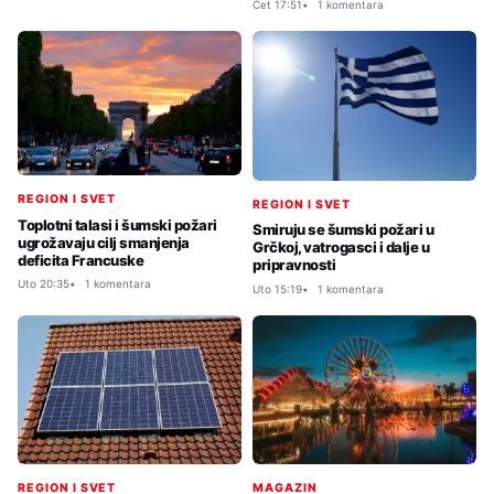
Čet 17:51
1 komentara
REGION I SVET
REGION I SVET
Toplotni talasi i šumski požari
Smiruju se šumski požari u
ugrožavaju cilj smanjenja
Grčkoj, vatrogasci i dalje u
deficita Francuske
pripravnosti
Uto 20:35
1 komentara
Uto 15:19
1 komentara
REGION I SVET
MAGAZIN