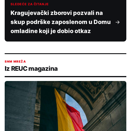
SLEDEĆE ZA ČITANJE
Kragujevački zborovi pozvali na
skup podrške zaposlenom u Domu
omladine koji je dobio otkaz
SNM MREŽA
Iz REUC magazina