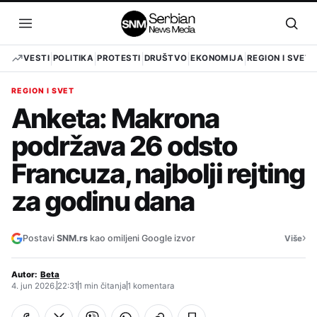
Pređi
na
Otvori
Otvo
sadržaj
meni
pret
VESTI
POLITIKA
PROTESTI
DRUŠTVO
EKONOMIJA
REGION I SVET
REGION I SVET
Anketa: Makrona
podržava 26 odsto
Francuza, najbolji rejting
za godinu dana
›
Postavi
SNM.rs
kao omiljeni Google izvor
Više
Autor:
Beta
4. jun 2026.
22:31
1 min čitanja
1 komentara