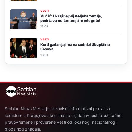
VESTI
Vučić: Ukrajina prijateljska zemlja,
podržavamo teritorijalni integritet
13:05
VESTI
Kurti gađan jajima na sednici Skupštine
Kosova
13:00
Serbian News Media je nezavisni informativni portal sa
sedištem u Kragujevcu koji ima za cilj da javnosti pruži tačne,
pravovremene i proverene vesti od lokalnog, nacionalnog i
globalnog značaja.