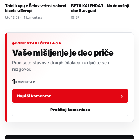
Total kupuje Šelov vetro i solarni
BETA KALENDAR – Na današnji
biznis u Evropi
dan 8. avgust
Uto 13:03
1 komentara
08:57
KOMENTARI ČITALACA
Vaše mišljenje je deo priče
Pročitajte stavove drugih čitalaca i uključite se u
razgovor.
1
KOMENTAR
Napiši komentar
→
Pročitaj komentare