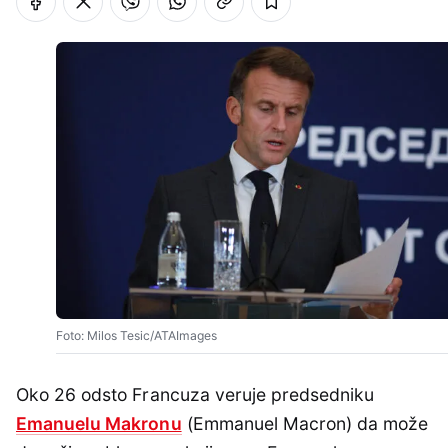
Foto: Milos Tesic/ATAImages
Oko 26 odsto Francuza veruje predsedniku
Emanuelu Makronu
(Emmanuel Macron) da može