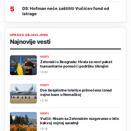
5
DS: Hofman neće zaštititi Vučićev fond od
istrage
UPRAVO OBJAVLJENO
Najnovije vesti
VESTI
Zelenski u Beogradu: Hvala za novi paket
humanitarne pomoći i podršku Ukrajini
13:43
VESTI
Dve bespilotne letelice primećene iznad
vojne baze u Nemačkoj
13:34
VESTI
Vučić: Nisam sa Zelenskim razgovarao o bilo
kakvoj vojnoj saradnji
13:18