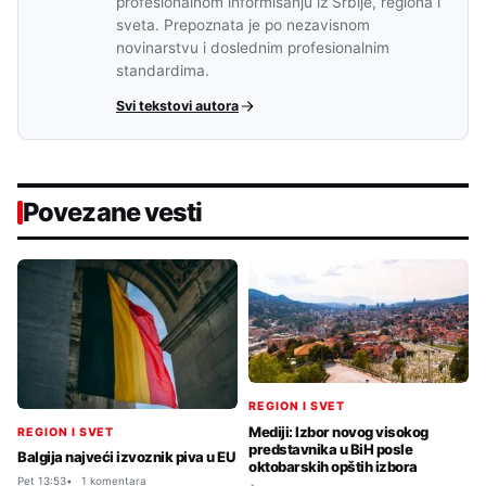
profesionalnom informisanju iz Srbije, regiona i
sveta. Prepoznata je po nezavisnom
novinarstvu i doslednim profesionalnim
standardima.
Svi tekstovi autora
Povezane vesti
REGION I SVET
Mediji: Izbor novog visokog
REGION I SVET
predstavnika u BiH posle
Balgija najveći izvoznik piva u EU
oktobarskih opštih izbora
Pet 13:53
1 komentara