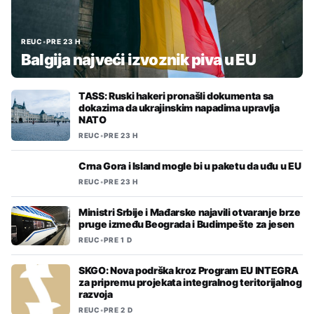
REUC
•
PRE 23 H
Balgija najveći izvoznik piva u EU
TASS: Ruski hakeri pronašli dokumenta sa
dokazima da ukrajinskim napadima upravlja
NATO
REUC
•
PRE 23 H
Crna Gora i Island mogle bi u paketu da uđu u EU
REUC
•
PRE 23 H
Ministri Srbije i Mađarske najavili otvaranje brze
pruge između Beograda i Budimpešte za jesen
REUC
•
PRE 1 D
SKGO: Nova podrška kroz Program EU INTEGRA
za pripremu projekata integralnog teritorijalnog
razvoja
REUC
•
PRE 2 D