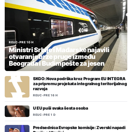
REUC
•
PRE 10 H
Ministri Srbije i Mađarske najavili
otvaranje brze pruge između
Beograda i Budimpešte za jesen
SKGO: Nova podrška kroz Program EU INTEGRA
za pripremu projekata integralnog teritorijalnog
razvoja
REUC
•
PRE 16 H
U EU puši svaka šesta osoba
REUC
•
PRE 1 D
Predsednica Evropske komisije: Zverski napadi