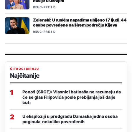
Rusije u Ukrajini
REUC
•
PRE 1 D
Zelenski: U ruskim napadima ubijeno 17 ljudi, 44
osobe povređene na širem području Kijeva
REUC
•
PRE 1 D
ČITAOCI BIRAJU
Najčitanije
1
Ponoš (SRCE): Vlasnici batinaša ne razumeju da
će se glas Filipovića posle prebijanja još dalje
čuti
2
U eksploziji u predgrađu Damaska jedna osoba
poginula, nekoliko povređenih