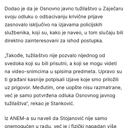
Dodao je da je Osnovno javno tužilaštvo u Zaječaru
svoju odluku o odbacivanju krivične prijave
zasnovalo isključivo na izjavama policijskih
službenika, koji su, kako je naveo, u tom slučaju bili
direktno zainteresovani za ishod postupka.
„Takođe, tužilaštvo nije pozvalo nijednog od
svedoka koji su bili prisutni, a koji se mogu videti
na video-snimcima u spisima predmeta. Upravo su
ti građani kasnije potpisali izjave koje smo priložili
uz prigovor. Međutim, one uopšte nisu razmatrane,
već je samo potvrđena odluka Osnovnog javnog
tužilaštva“, rekao je Stanković.
Iz ANEM-a su naveli da Stojanović nije samo
onemogućen u radu, već je i fizički napadan više