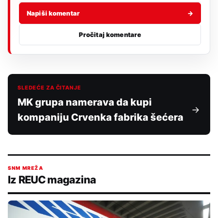
Napiši komentar
→
Pročitaj komentare
SLEDEĆE ZA ČITANJE
MK grupa namerava da kupi
kompaniju Crvenka fabrika šećera
SNM MREŽA
Iz REUC magazina