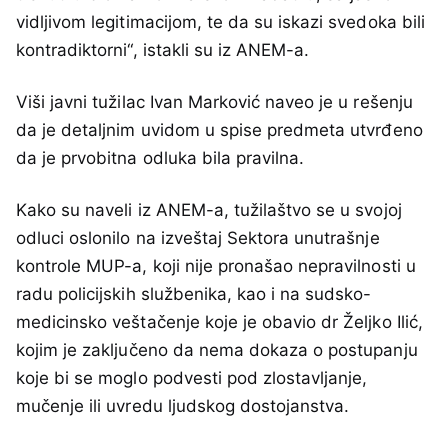
vidljivom legitimacijom, te da su iskazi svedoka bili
kontradiktorni“, istakli su iz ANEM-a.
Viši javni tužilac Ivan Marković naveo je u rešenju
da je detaljnim uvidom u spise predmeta utvrđeno
da je prvobitna odluka bila pravilna.
Kako su naveli iz ANEM-a, tužilaštvo se u svojoj
odluci oslonilo na izveštaj Sektora unutrašnje
kontrole MUP-a, koji nije pronašao nepravilnosti u
radu policijskih službenika, kao i na sudsko-
medicinsko veštačenje koje je obavio dr Željko Ilić,
kojim je zaključeno da nema dokaza o postupanju
koje bi se moglo podvesti pod zlostavljanje,
mučenje ili uvredu ljudskog dostojanstva.