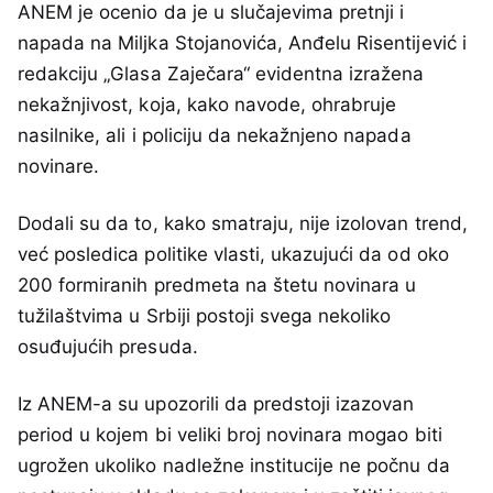
ANEM je ocenio da je u slučajevima pretnji i
napada na Miljka Stojanovića, Anđelu Risentijević i
redakciju „Glasa Zaječara“ evidentna izražena
nekažnjivost, koja, kako navode, ohrabruje
nasilnike, ali i policiju da nekažnjeno napada
novinare.
Dodali su da to, kako smatraju, nije izolovan trend,
već posledica politike vlasti, ukazujući da od oko
200 formiranih predmeta na štetu novinara u
tužilaštvima u Srbiji postoji svega nekoliko
osuđujućih presuda.
Iz ANEM-a su upozorili da predstoji izazovan
period u kojem bi veliki broj novinara mogao biti
ugrožen ukoliko nadležne institucije ne počnu da