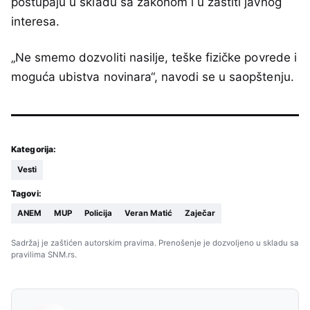
postupaju u skladu sa zakonom i u zaštiti javnog
interesa.
„Ne smemo dozvoliti nasilje, teške fizičke povrede i
moguća ubistva novinara“, navodi se u saopštenju.
Kategorija:
Vesti
Tagovi:
ANEM
MUP
Policija
Veran Matić
Zaječar
Sadržaj je zaštićen autorskim pravima. Prenošenje je dozvoljeno u skladu sa
pravilima SNM.rs.