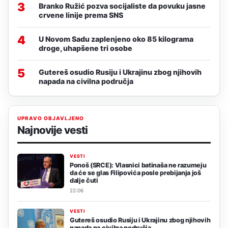
3
Branko Ružić pozva socijaliste da povuku jasne
crvene linije prema SNS
4
U Novom Sadu zaplenjeno oko 85 kilograma
droge, uhapšene tri osobe
5
Gutereš osudio Rusiju i Ukrajinu zbog njihovih
napada na civilna područja
UPRAVO OBJAVLJENO
Najnovije vesti
VESTI
Ponoš (SRCE): Vlasnici batinaša ne razumeju
da će se glas Filipovića posle prebijanja još
dalje čuti
22:06
VESTI
Gutereš osudio Rusiju i Ukrajinu zbog njihovih
napada na civilna područja