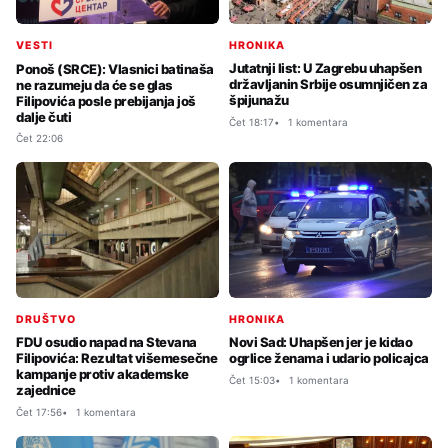
HRONIKA
VESTI
Jutatnji list: U Zagrebu uhapšen
Ponoš (SRCE): Vlasnici batinaša
državljanin Srbije osumnjičen za
ne razumeju da će se glas
špijunažu
Filipovića posle prebijanja još
dalje čuti
Čet 18:17
1 komentara
Čet 22:06
HRONIKA
DRUŠTVO
Novi Sad: Uhapšen jer je kidao
FDU osudio napad na Stevana
ogrlice ženama i udario policajca
Filipovića: Rezultat višemesečne
kampanje protiv akademske
Čet 15:03
1 komentara
zajednice
Čet 17:56
1 komentara