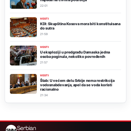
22:01
VESTI
KDI: Skupština Kosova mora biti konstituisana
do sutra
21:59
VESTI
U eksploziji u predgrađu Damaska jedna
osoba poginula, nekoliko povređenih
21:57
VESTI
Štab: U većem delu Srbije nema restrikcija
vodosnabdevanja, apel da se voda koristi
racionalno
21:34