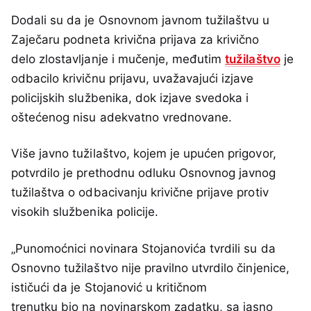
Dodali su da je Osnovnom javnom tužilaštvu u
Zaječaru podneta krivična prijava za krivično
delo zlostavljanje i mučenje, međutim
tužilaštvo
je
odbacilo krivičnu prijavu, uvažavajući izjave
policijskih službenika, dok izjave svedoka i
oštećenog nisu adekvatno vrednovane.
Više javno tužilaštvo, kojem je upućen prigovor,
potvrdilo je prethodnu odluku Osnovnog javnog
tužilaštva o odbacivanju krivične prijave protiv
visokih službenika policije.
„Punomoćnici novinara Stojanovića tvrdili su da
Osnovno tužilaštvo nije pravilno utvrdilo činjenice,
ističući da je Stojanović u kritičnom
trenutku bio na novinarskom zadatku, sa jasno