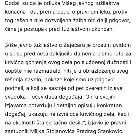
Dodali su da je odluka Višeg javnog tužilaštva
konačna i da, prema pouci o pravnom leku, protiv
tog rešenja nije dozvoljena žalba niti dalji prigovor,
čime je postupak pred tužilaštvom okončan.
„Više javno tužilaštvo u Zaječaru je prostim uvidom
u spise predmeta zaključilo da nema elemenata za
krivično gonjenje ovog dela po službenoj dužnosti i
uopšte nije razmatralo, niti je u obrazloženju svog
rešenja navelo, dokaze koje smo uz prigovor
podneli, a koji se sastoje od pet overenih izjava
svedoka – očevidaca događaja. Oni u svojim
izjavama potvrđuju i detaljno opisuju konkretan
događaj, ukazuju na izvršioce krivičnog dela, kao i
na okolnosti šta se tačno desilo“, izjavio je pravni
zastupnik Miljka Stojanovića Predrag Stanković.