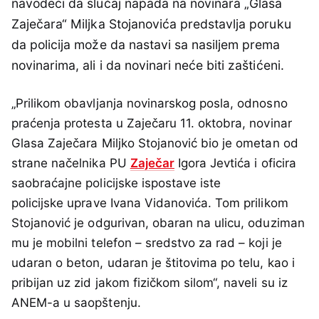
navodeći da slučaj napada na novinara „Glasa
Zaječara“ Miljka Stojanovića predstavlja poruku
da policija može da nastavi sa nasiljem prema
novinarima, ali i da novinari neće biti zaštićeni.
„Prilikom obavljanja novinarskog posla, odnosno
praćenja protesta u Zaječaru 11. oktobra, novinar
Glasa Zaječara Miljko Stojanović bio je ometan od
strane načelnika PU
Zaječar
Igora Jevtića i oficira
saobraćajne policijske ispostave iste
policijske uprave Ivana Vidanovića. Tom prilikom
Stojanović je odgurivan, obaran na ulicu, oduziman
mu je mobilni telefon – sredstvo za rad – koji je
udaran o beton, udaran je štitovima po telu, kao i
pribijan uz zid jakom fizičkom silom“, naveli su iz
ANEM-a u saopštenju.