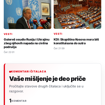
VESTI
VESTI
KDI: Skupština Kosova mora biti
Gutereš osudio Rusiju i Ukrajinu
konstituisana do sutra
zbog njihovih napada na civilna
područja
Čet 21:59
Čet 22:01
KOMENTARI ČITALACA
Vaše mišljenje je deo priče
Pročitajte stavove drugih čitalaca i uključite se u
razgovor.
1
KOMENTAR