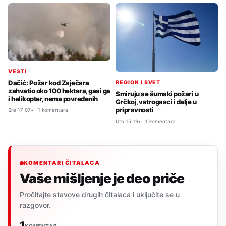
VESTI
Dačić: Požar kod Zaječara
REGION I SVET
zahvatio oko 100 hektara, gasi ga
Smiruju se šumski požari u
i helikopter, nema povređenih
Grčkoj, vatrogasci i dalje u
pripravnosti
Sre 17:07
1 komentara
Uto 15:19
1 komentara
KOMENTARI ČITALACA
Vaše mišljenje je deo priče
Pročitajte stavove drugih čitalaca i uključite se u
razgovor.
1