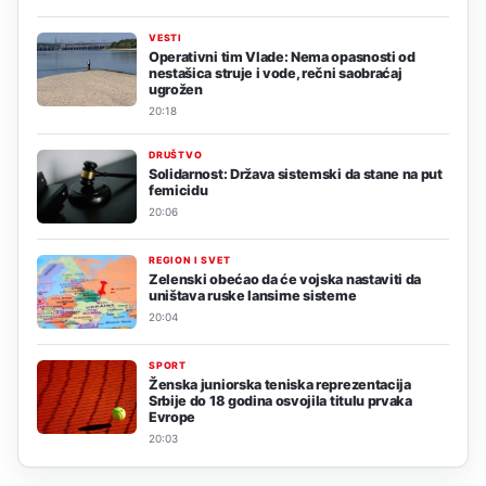
VESTI
Operativni tim Vlade: Nema opasnosti od
nestašica struje i vode, rečni saobraćaj
ugrožen
20:18
DRUŠTVO
Solidarnost: Država sistemski da stane na put
femicidu
20:06
REGION I SVET
Zelenski obećao da će vojska nastaviti da
uništava ruske lansirne sisteme
20:04
SPORT
Ženska juniorska teniska reprezentacija
Srbije do 18 godina osvojila titulu prvaka
Evrope
20:03