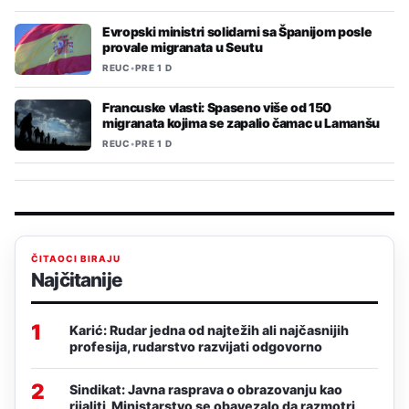
Evropski ministri solidarni sa Španijom posle
provale migranata u Seutu
REUC
•
PRE 1 D
Francuske vlasti: Spaseno više od 150
migranata kojima se zapalio čamac u Lamanšu
REUC
•
PRE 1 D
ČITAOCI BIRAJU
Najčitanije
1
Karić: Rudar jedna od najtežih ali najčasnijih
profesija, rudarstvo razvijati odgovorno
2
Sindikat: Javna rasprava o obrazovanju kao
rijaliti, Ministarstvo se obavezalo da razmotri