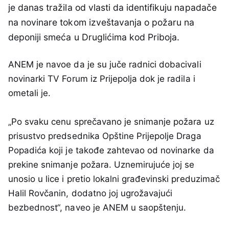
je danas tražila od vlasti da identifikuju napadače
na novinare tokom izveštavanja o požaru na
deponiji smeća u Druglićima kod Priboja.
ANEM je navoe da je su juče radnici dobacivali
novinarki TV Forum iz Prijepolja dok je radila i
ometali je.
„Po svaku cenu sprečavano je snimanje požara uz
prisustvo predsednika Opštine Prijepolje Draga
Popadića koji je takođe zahtevao od novinarke da
prekine snimanje požara. Uznemirujuće joj se
unosio u lice i pretio lokalni građevinski preduzimač
Halil Rovčanin, dodatno joj ugrožavajući
bezbednost“, naveo je ANEM u saopštenju.