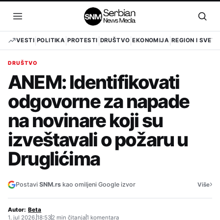
Pređi
na
Otvori
Otvo
sadržaj
meni
pret
VESTI
POLITIKA
PROTESTI
DRUŠTVO
EKONOMIJA
REGION I SVET
DRUŠTVO
ANEM: Identifikovati
odgovorne za napade
na novinare koji su
izveštavali o požaru u
Druglićima
›
Postavi
SNM.rs
kao omiljeni Google izvor
Više
Autor:
Beta
1. jul 2026.
18:53
2 min čitanja
1 komentara