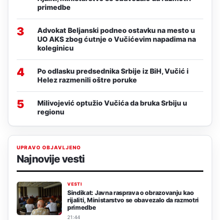
primedbe
3
Advokat Beljanski podneo ostavku na mesto u
UO AKS zbog ćutnje o Vučićevim napadima na
koleginicu
4
Po odlasku predsednika Srbije iz BiH, Vučić i
Helez razmenili oštre poruke
5
Milivojević optužio Vučića da bruka Srbiju u
regionu
UPRAVO OBJAVLJENO
Najnovije vesti
VESTI
Sindikat: Javna rasprava o obrazovanju kao
rijaliti, Ministarstvo se obavezalo da razmotri
primedbe
21:44