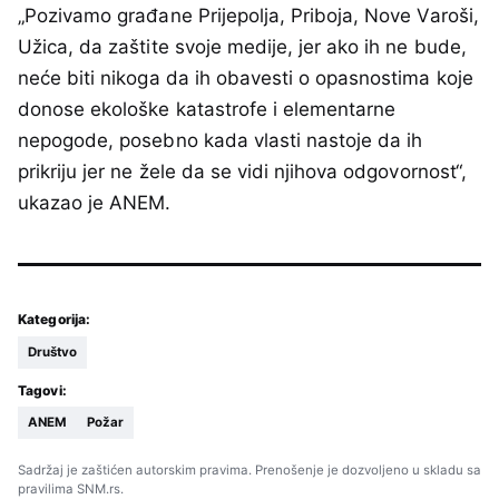
„Pozivamo građane Prijepolja, Priboja, Nove Varoši,
Užica, da zaštite svoje medije, jer ako ih ne bude,
neće biti nikoga da ih obavesti o opasnostima koje
donose ekološke katastrofe i elementarne
nepogode, posebno kada vlasti nastoje da ih
prikriju jer ne žele da se vidi njihova odgovornost“,
ukazao je ANEM.
Kategorija:
Društvo
Tagovi:
ANEM
Požar
Sadržaj je zaštićen autorskim pravima. Prenošenje je dozvoljeno u skladu sa
pravilima SNM.rs.