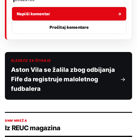
KOMENTAR
Napiši komentar
→
Pročitaj komentare
SLEDEĆE ZA ČITANJE
Aston Vila se žalila zbog odbijanja
Fife da registruje maloletnog
fudbalera
SNM MREŽA
Iz REUC magazina