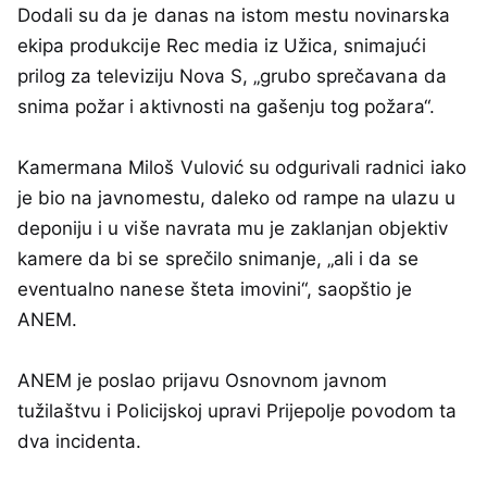
Dodali su da je danas na istom mestu novinarska
ekipa produkcije Rec media iz Užica, snimajući
prilog za televiziju Nova S, „grubo sprečavana da
snima požar i aktivnosti na gašenju tog požara“.
Kamermana Miloš Vulović su odgurivali radnici iako
je bio na javnomestu, daleko od rampe na ulazu u
deponiju i u više navrata mu je zaklanjan objektiv
kamere da bi se sprečilo snimanje, „ali i da se
eventualno nanese šteta imovini“, saopštio je
ANEM.
ANEM je poslao prijavu Osnovnom javnom
tužilaštvu i Policijskoj upravi Prijepolje povodom ta
dva incidenta.