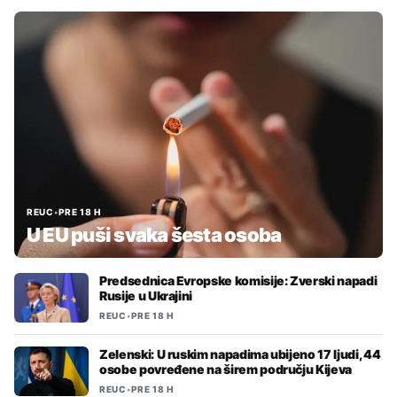
REUC
•
PRE 18 H
U EU puši svaka šesta osoba
Predsednica Evropske komisije: Zverski napadi
Rusije u Ukrajini
REUC
•
PRE 18 H
Zelenski: U ruskim napadima ubijeno 17 ljudi, 44
osobe povređene na širem području Kijeva
REUC
•
PRE 18 H