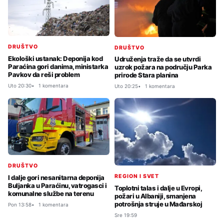
DRUŠTVO
DRUŠTVO
Ekološki ustanak: Deponija kod
Udruženja traže da se utvrdi
Paraćina gori danima, ministarka
uzrok požara na području Parka
Pavkov da reši problem
prirode Stara planina
Uto 20:30
1 komentara
Uto 20:25
1 komentara
DRUŠTVO
REGION I SVET
I dalje gori nesanitarna deponija
Buljanka u Paraćinu, vatrogasci i
Toplotni talas i dalje u Evropi,
komunalne službe na terenu
požari u Albaniji, smanjena
potrošnja struje u Mađarskoj
Pon 13:58
1 komentara
Sre 19:59