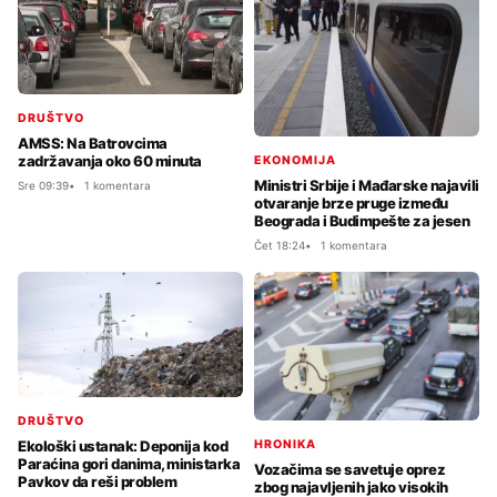
DRUŠTVO
AMSS: Na Batrovcima
zadržavanja oko 60 minuta
EKONOMIJA
Ministri Srbije i Mađarske najavili
Sre 09:39
1 komentara
otvaranje brze pruge između
Beograda i Budimpešte za jesen
Čet 18:24
1 komentara
DRUŠTVO
HRONIKA
Ekološki ustanak: Deponija kod
Paraćina gori danima, ministarka
Vozačima se savetuje oprez
Pavkov da reši problem
zbog najavljenih jako visokih