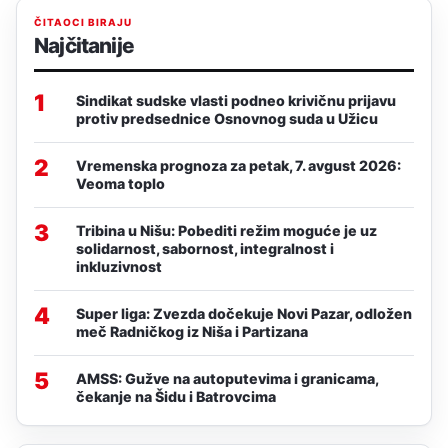
ČITAOCI BIRAJU
Najčitanije
1
Sindikat sudske vlasti podneo krivičnu prijavu
protiv predsednice Osnovnog suda u Užicu
2
Vremenska prognoza za petak, 7. avgust 2026:
Veoma toplo
3
Tribina u Nišu: Pobediti režim moguće je uz
solidarnost, sabornost, integralnost i
inkluzivnost
4
Super liga: Zvezda dočekuje Novi Pazar, odložen
meč Radničkog iz Niša i Partizana
5
AMSS: Gužve na autoputevima i granicama,
čekanje na Šidu i Batrovcima