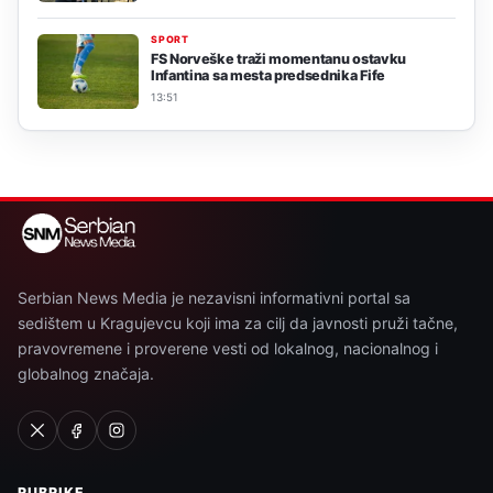
SPORT
FS Norveške traži momentanu ostavku
Infantina sa mesta predsednika Fife
13:51
Serbian News Media je nezavisni informativni portal sa
sedištem u Kragujevcu koji ima za cilj da javnosti pruži tačne,
pravovremene i proverene vesti od lokalnog, nacionalnog i
globalnog značaja.
RUBRIKE