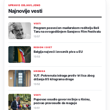
UPRAVO OBJAVLJENO
Najnovije vesti
VESTI
Program posvećen mađarskom reditelju Beli
Taru na ovogodišnjem Sarajevo Film Festivalu
13:57
REGION I SVET
Balgija najveći izvoznik piva u EU
13:53
HRONIKA
VJT: Pokrenuta istraga protiv tri lica zbog
držanja 85 kilograma droge
13:52
VESTI
Pupovac osudio govor mržnje u Kninu,
pozvao pravosuđe da reaguje
13:51