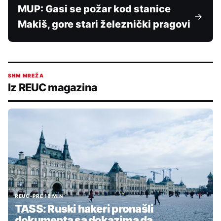
MUP: Gasi se požar kod stanice
Makiš, gore stari železnički pragovi
SNM MREŽA
Iz REUC magazina
REUC
•
PRE 18 MIN
TASS: Ruski hakeri pronašli
dokumenta sa dokazima da