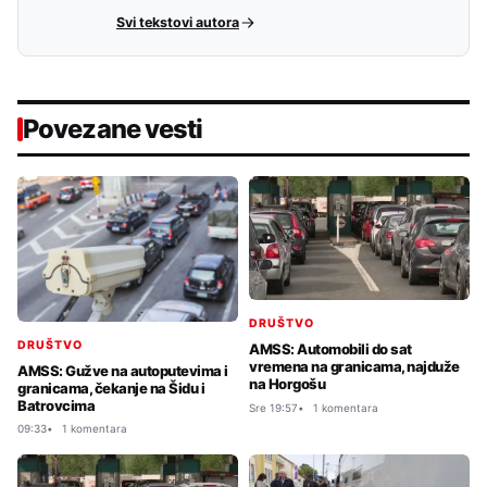
Svi tekstovi autora
Povezane vesti
DRUŠTVO
DRUŠTVO
AMSS: Automobili do sat
vremena na granicama, najduže
AMSS: Gužve na autoputevima i
na Horgošu
granicama, čekanje na Šidu i
Batrovcima
Sre 19:57
1 komentara
09:33
1 komentara