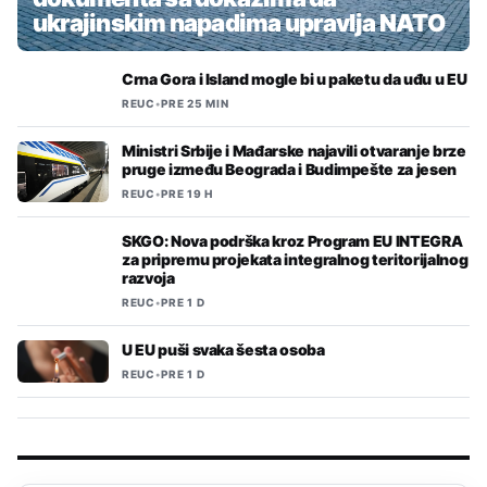
ukrajinskim napadima upravlja NATO
Crna Gora i Island mogle bi u paketu da uđu u EU
REUC
•
PRE 25 MIN
Ministri Srbije i Mađarske najavili otvaranje brze
pruge između Beograda i Budimpešte za jesen
REUC
•
PRE 19 H
SKGO: Nova podrška kroz Program EU INTEGRA
za pripremu projekata integralnog teritorijalnog
razvoja
REUC
•
PRE 1 D
U EU puši svaka šesta osoba
REUC
•
PRE 1 D