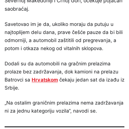
Severnoj Makedoniji i Crnoj Gori, očekuje pojačan
saobraćaj.
Savetovao im je da, ukoliko moraju da putuju u
najtoplijem delu dana, prave češće pauze da bi bili
odmorniji, a automobil zaštitili od pregrevanja, a
potom i otkaza nekog od vitalnih sklopova.
Dodali su da automobili na gračnim prelazima
prolaze bez zadržavanja, dok kamioni na prelazu
Batrovci sa
Hrvatskom
čekaju jedan sat da izađu iz
Srbije.
„Na ostalim graničnim prelazima nema zadržavanja
ni za jednu kategoriju vozila“, navodi se.