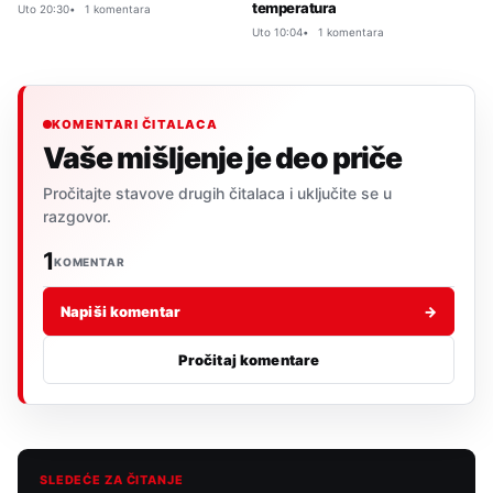
temperatura
Uto 20:30
1 komentara
Uto 10:04
1 komentara
KOMENTARI ČITALACA
Vaše mišljenje je deo priče
Pročitajte stavove drugih čitalaca i uključite se u
razgovor.
1
KOMENTAR
Napiši komentar
→
Pročitaj komentare
SLEDEĆE ZA ČITANJE