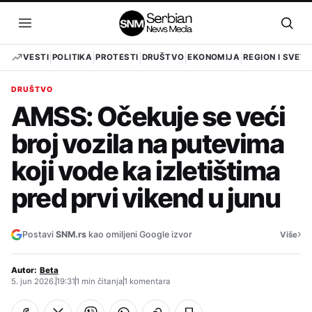
Pređi
na
Otvori
Otvo
sadržaj
meni
pret
VESTI
POLITIKA
PROTESTI
DRUŠTVO
EKONOMIJA
REGION I SVET
DRUŠTVO
AMSS: Očekuje se veći
broj vozila na putevima
koji vode ka izletištima
pred prvi vikend u junu
›
Postavi
SNM.rs
kao omiljeni Google izvor
Više
Autor:
Beta
5. jun 2026.
19:31
1 min čitanja
1 komentara