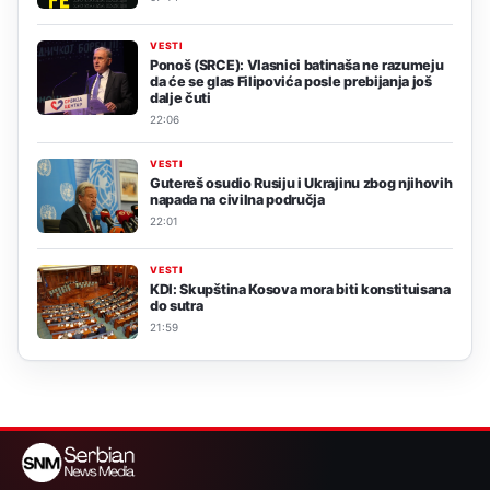
VESTI
Ponoš (SRCE): Vlasnici batinaša ne razumeju
da će se glas Filipovića posle prebijanja još
dalje čuti
22:06
VESTI
Gutereš osudio Rusiju i Ukrajinu zbog njihovih
napada na civilna područja
22:01
VESTI
KDI: Skupština Kosova mora biti konstituisana
do sutra
21:59