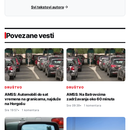
Svi tekstovi autora
Povezane vesti
DRUŠTVO
DRUŠTVO
AMSS: Automobili do sat
AMSS: Na Batrovcima
vremena na granicama, najduže
zadržavanja oko 60 minuta
na Horgošu
Sre 09:39
1 komentara
Sre 19:57
1 komentara