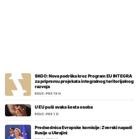
REUC
•
PRE 14 H
Ministri Srbije i Mađarske najavili
otvaranje brze pruge između
Beograda i Budimpešte za jesen
SKGO: Nova podrška kroz Program EU INTEGRA
za pripremu projekata integralnog teritorijalnog
razvoja
REUC
•
PRE 19 H
U EU puši svaka šesta osoba
REUC
•
PRE 1 D
Predsednica Evropske komisije: Zverski napadi
Rusije u Ukrajini