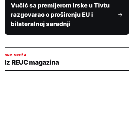
Vučić sa premijerom Irske u Tivtu
razgovarao o proširenju EU i
bilateralnoj saradnji
SNM MREŽA
Iz REUC magazina