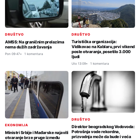
DRUŠTVO
DRUŠTVO
Turistička organizacija:
AMSS: Na graničnim prelazima
Vidikovac na Kablaru, prvi vikend
nema dužih zadržavanja
posle otvaranja, posetilo 3.000
Pon 09:47
1 komentara
ljudi
Uto 13:09
1 komentara
DRUŠTVO
EKONOMIJA
Direktor beogradskog Vodovoda:
Potrošnja vode rekordna,
Ministri Srbije i Mađarske najavili
prizvodnja može da bude i veća
otvaranje brze pruge između