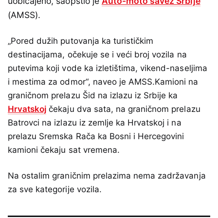
uobičajeno, saopštio je
Auto-moto savez Srbije
(AMSS).
„Pored dužih putovanja ka turističkim
destinacijama, očekuje se i veći broj vozila na
putevima koji vode ka izletištima, vikend-naseljima
i mestima za odmor“, naveo je AMSS.Kamioni na
graničnom prelazu Šid na izlazu iz Srbije ka
Hrvatskoj
čekaju dva sata, na graničnom prelazu
Batrovci na izlazu iz zemlje ka Hrvatskoj i na
prelazu Sremska Rača ka Bosni i Hercegovini
kamioni čekaju sat vremena.
Na ostalim graničnim prelazima nema zadržavanja
za sve kategorije vozila.