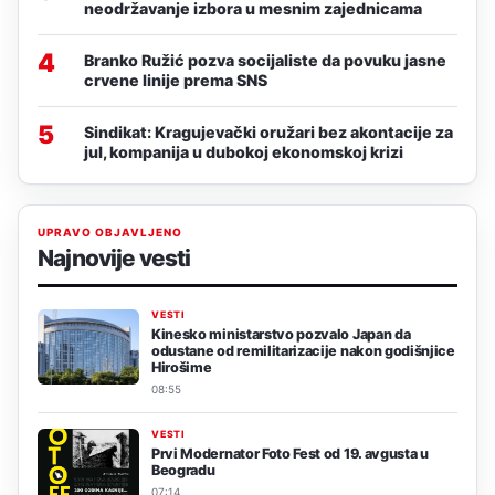
neodržavanje izbora u mesnim zajednicama
4
Branko Ružić pozva socijaliste da povuku jasne
crvene linije prema SNS
5
Sindikat: Kragujevački oružari bez akontacije za
jul, kompanija u dubokoj ekonomskoj krizi
UPRAVO OBJAVLJENO
Najnovije vesti
VESTI
Kinesko ministarstvo pozvalo Japan da
odustane od remilitarizacije nakon godišnjice
Hirošime
08:55
VESTI
Prvi Modernator Foto Fest od 19. avgusta u
Beogradu
07:14