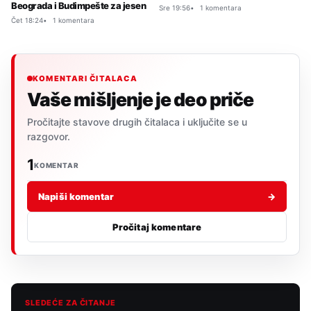
Beograda i Budimpešte za jesen
Sre 19:56
1 komentara
Čet 18:24
1 komentara
KOMENTARI ČITALACA
Vaše mišljenje je deo priče
Pročitajte stavove drugih čitalaca i uključite se u
razgovor.
1
KOMENTAR
Napiši komentar
→
Pročitaj komentare
SLEDEĆE ZA ČITANJE