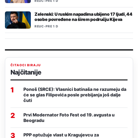
REUC
•
PRE 1 D
Zelenski: U ruskim napadima ubijeno 17 ljudi, 44
osobe povređene na širem području Kijeva
REUC
•
PRE 1 D
ČITAOCI BIRAJU
Najčitanije
1
Ponoš (SRCE): Vlasnici batinaša ne razumeju da
će se glas Filipovića posle prebijanja još dalje
čuti
2
Prvi Modernator Foto Fest od 19. avgusta u
Beogradu
3
PPP optužuje vlast u Kragujevcu za