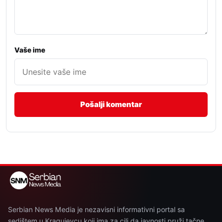
Vaše ime
Serbian News Media je nezavisni informativni portal sa
sedištem u Kragujevcu koji ima za cilj da javnosti pruži tačne,