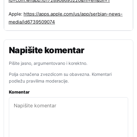
id=com.wnapp.id1728908695220&hl=en&pli=1
Apple:
https://apps.apple.com/us/app/serbian-news-
media/id6739509074
Napišite komentar
Pišite jasno, argumentovano i korektno.
Polja označena zvezdicom su obavezna. Komentari
podležu pravilima moderacije.
Komentar