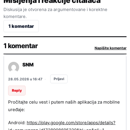
Mišljenja i reakcije čitalaca
Diskusija je otvorena za argumentovane i korektne
komentare.
1 komentar
1 komentar
Napišite komentar
SNM
Prijavi
28.05.2026 u 16:47
·
Reply
Pročitajte celu vest i putem naših aplikacija za mobilne
uređaje:
Android:
https://play.google.com/store/apps/details?