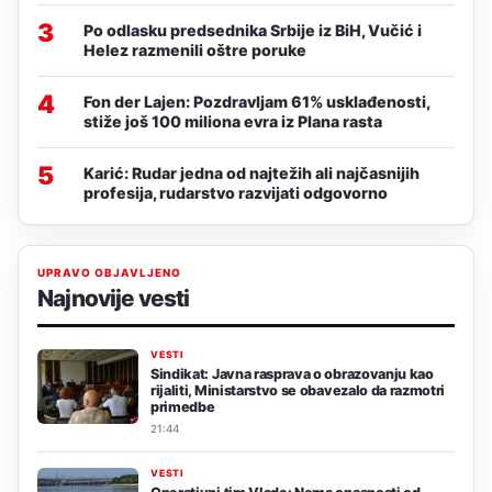
3
Po odlasku predsednika Srbije iz BiH, Vučić i
Helez razmenili oštre poruke
4
Fon der Lajen: Pozdravljam 61% usklađenosti,
stiže još 100 miliona evra iz Plana rasta
5
Karić: Rudar jedna od najtežih ali najčasnijih
profesija, rudarstvo razvijati odgovorno
UPRAVO OBJAVLJENO
Najnovije vesti
VESTI
Sindikat: Javna rasprava o obrazovanju kao
rijaliti, Ministarstvo se obavezalo da razmotri
primedbe
21:44
VESTI