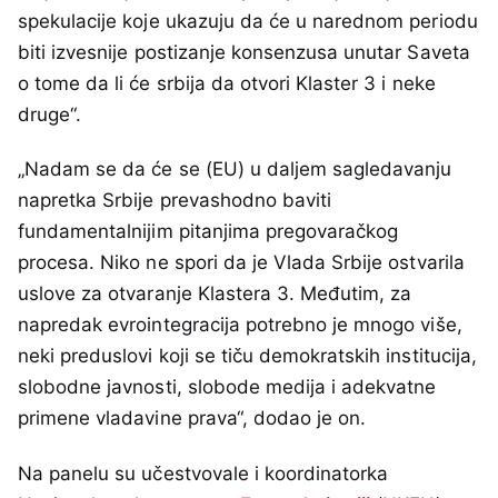
spekulacije koje ukazuju da će u narednom periodu
biti izvesnije postizanje konsenzusa unutar Saveta
o tome da li će srbija da otvori Klaster 3 i neke
druge“.
„Nadam se da će se (EU) u daljem sagledavanju
napretka Srbije prevashodno baviti
fundamentalnijim pitanjima pregovaračkog
procesa. Niko ne spori da je Vlada Srbije ostvarila
uslove za otvaranje Klastera 3. Međutim, za
napredak evrointegracija potrebno je mnogo više,
neki preduslovi koji se tiču demokratskih institucija,
slobodne javnosti, slobode medija i adekvatne
primene vladavine prava“, dodao je on.
Na panelu su učestvovale i koordinatorka