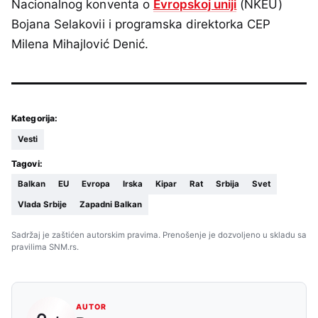
Nacionalnog konventa o
Evropskoj uniji
(NKEU)
Bojana Selakovii i programska direktorka CEP
Milena Mihajlović Denić.
Kategorija:
Vesti
Tagovi:
Balkan
EU
Evropa
Irska
Kipar
Rat
Srbija
Svet
Vlada Srbije
Zapadni Balkan
Sadržaj je zaštićen autorskim pravima. Prenošenje je dozvoljeno u skladu sa
pravilima SNM.rs.
AUTOR