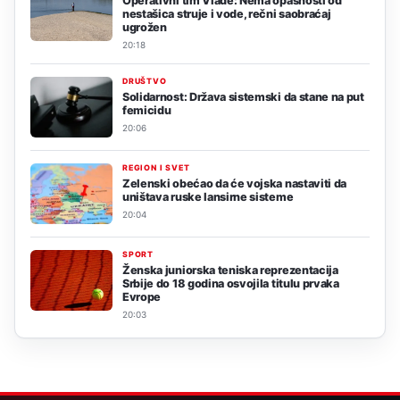
Operativni tim Vlade: Nema opasnosti od
nestašica struje i vode, rečni saobraćaj
ugrožen
20:18
DRUŠTVO
Solidarnost: Država sistemski da stane na put
femicidu
20:06
REGION I SVET
Zelenski obećao da će vojska nastaviti da
uništava ruske lansirne sisteme
20:04
SPORT
Ženska juniorska teniska reprezentacija
Srbije do 18 godina osvojila titulu prvaka
Evrope
20:03