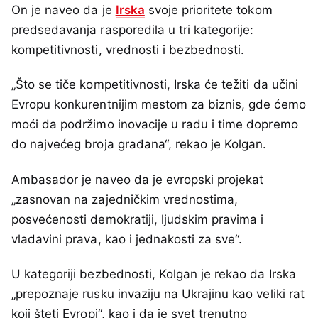
On je naveo da je
Irska
svoje prioritete tokom
predsedavanja rasporedila u tri kategorije:
kompetitivnosti, vrednosti i bezbednosti.
„Što se tiče kompetitivnosti, Irska će težiti da učini
Evropu konkurentnijim mestom za biznis, gde ćemo
moći da podržimo inovacije u radu i time dopremo
do najvećeg broja građana“, rekao je Kolgan.
Ambasador je naveo da je evropski projekat
„zasnovan na zajedničkim vrednostima,
posvećenosti demokratiji, ljudskim pravima i
vladavini prava, kao i jednakosti za sve“.
U kategoriji bezbednosti, Kolgan je rekao da Irska
„prepoznaje rusku invaziju na Ukrajinu kao veliki rat
koji šteti Evropi“, kao i da je svet trenutno