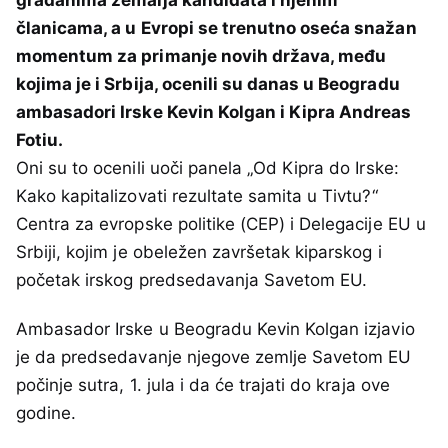
članicama, a u Evropi se trenutno oseća snažan
momentum za primanje novih država, među
kojima je i Srbija, ocenili su danas u Beogradu
ambasadori Irske Kevin Kolgan i Kipra Andreas
Fotiu.
Oni su to ocenili uoči panela „Od Kipra do Irske:
Kako kapitalizovati rezultate samita u Tivtu?“
Centra za evropske politike (CEP) i Delegacije EU u
Srbiji, kojim je obeležen završetak kiparskog i
početak irskog predsedavanja Savetom EU.
Ambasador Irske u Beogradu Kevin Kolgan izjavio
je da predsedavanje njegove zemlje Savetom EU
počinje sutra, 1. jula i da će trajati do kraja ove
godine.