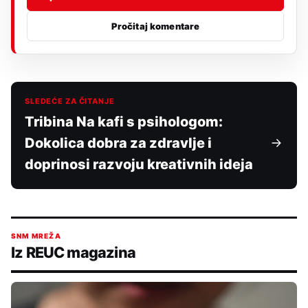
Pročitaj komentare
SLEDEĆE ZA ČITANJE
Tribina Na kafi s psihologom:
Dokolica dobra za zdravlje i
doprinosi razvoju kreativnih ideja
SNM MREŽA
Iz REUC magazina