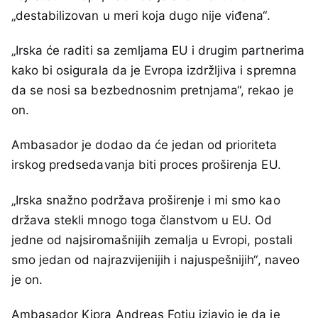
„destabilizovan u meri koja dugo nije viđena“.
„Irska će raditi sa zemljama EU i drugim partnerima
kako bi osigurala da je Evropa izdržljiva i spremna
da se nosi sa bezbednosnim pretnjama“, rekao je
on.
Ambasador je dodao da će jedan od prioriteta
irskog predsedavanja biti proces proširenja EU.
„Irska snažno podržava proširenje i mi smo kao
država stekli mnogo toga članstvom u EU. Od
jedne od najsiromašnijih zemalja u Evropi, postali
smo jedan od najrazvijenijih i najuspešnijih“, naveo
je on.
Ambasador Kipra Andreas Fotiu izjavio je da je