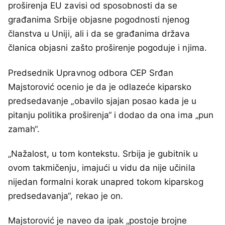
proširenja EU zavisi od sposobnosti da se
građanima Srbije objasne pogodnosti njenog
članstva u Uniji, ali i da se građanima država
članica objasni zašto proširenje pogoduje i njima.
Predsednik Upravnog odbora CEP Srđan
Majstorović ocenio je da je odlazeće kiparsko
predsedavanje „obavilo sjajan posao kada je u
pitanju politika proširenja“ i dodao da ona ima „pun
zamah“.
„Nažalost, u tom kontekstu. Srbija je gubitnik u
ovom takmičenju, imajući u vidu da nije učinila
nijedan formalni korak unapred tokom kiparskog
predsedavanja“, rekao je on.
Majstorović je naveo da ipak „postoje brojne