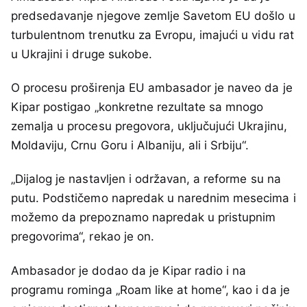
predsedavanje njegove zemlje Savetom EU došlo u
turbulentnom trenutku za Evropu, imajući u vidu rat
u Ukrajini i druge sukobe.
O procesu proširenja EU ambasador je naveo da je
Kipar postigao „konkretne rezultate sa mnogo
zemalja u procesu pregovora, uključujući Ukrajinu,
Moldaviju, Crnu Goru i Albaniju, ali i Srbiju“.
„Dijalog je nastavljen i održavan, a reforme su na
putu. Podstičemo napredak u narednim mesecima i
možemo da prepoznamo napredak u pristupnim
pregovorima“, rekao je on.
Ambasador je dodao da je Kipar radio i na
programu rominga „Roam like at home“, kao i da je