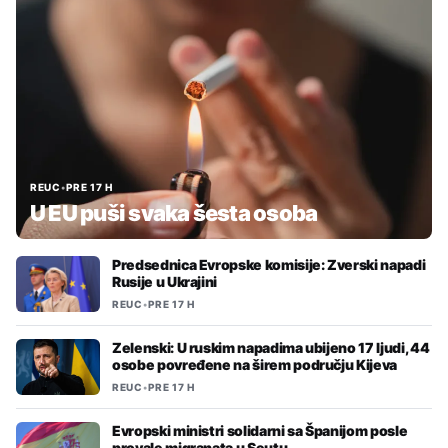
REUC
•
PRE 17 H
U EU puši svaka šesta osoba
Predsednica Evropske komisije: Zverski napadi
Rusije u Ukrajini
REUC
•
PRE 17 H
Zelenski: U ruskim napadima ubijeno 17 ljudi, 44
osobe povređene na širem području Kijeva
REUC
•
PRE 17 H
Evropski ministri solidarni sa Španijom posle
provale migranata u Seutu