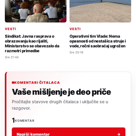
VESTI
VESTI
Sindikat: Javna rasprava o
Operativni tim Vlade: Nema
obrazovanju kao rijaliti,
opasnosti od nestašica struje i
Ministarstvo se obavezalo da
vode, rečni saobraćaj ugrožen
razmotri primedbe
Sre 20:18
Sre 21:44
KOMENTARI ČITALACA
Vaše mišljenje je deo priče
Pročitajte stavove drugih čitalaca i uključite se u
razgovor.
1
KOMENTAR
Napiši komentar
→