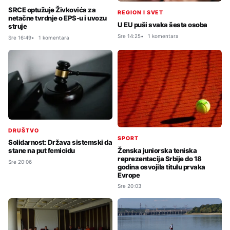
SRCE optužuje Živkovića za
REGION I SVET
netačne tvrdnje o EPS-u i uvozu
U EU puši svaka šesta osoba
struje
Sre 14:25
1 komentara
Sre 16:49
1 komentara
DRUŠTVO
SPORT
Solidarnost: Država sistemski da
Ženska juniorska teniska
stane na put femicidu
reprezentacija Srbije do 18
Sre 20:06
godina osvojila titulu prvaka
Evrope
Sre 20:03