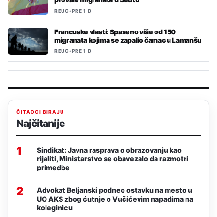
REUC
•
PRE 1 D
Francuske vlasti: Spaseno više od 150
migranata kojima se zapalio čamac u Lamanšu
REUC
•
PRE 1 D
ČITAOCI BIRAJU
Najčitanije
1
Sindikat: Javna rasprava o obrazovanju kao
rijaliti, Ministarstvo se obavezalo da razmotri
primedbe
2
Advokat Beljanski podneo ostavku na mesto u
UO AKS zbog ćutnje o Vučićevim napadima na
koleginicu