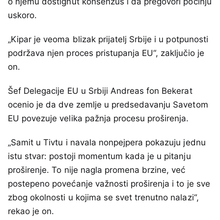
o njemu dostignut konsenzus i da pregovori počinju
uskoro.
„Kipar je veoma blizak prijatelj Srbije i u potpunosti
podržava njen proces pristupanja EU“, zaključio je
on.
Šef Delegacije EU u Srbiji Andreas fon Bekerat
ocenio je da dve zemlje u predsedavanju Savetom
EU povezuje velika pažnja procesu proširenja.
„Samit u Tivtu i navala nonpejpera pokazuju jednu
istu stvar: postoji momentum kada je u pitanju
proširenje. To nije nagla promena brzine, već
postepeno povećanje važnosti proširenja i to je sve
zbog okolnosti u kojima se svet trenutno nalazi“,
rekao je on.