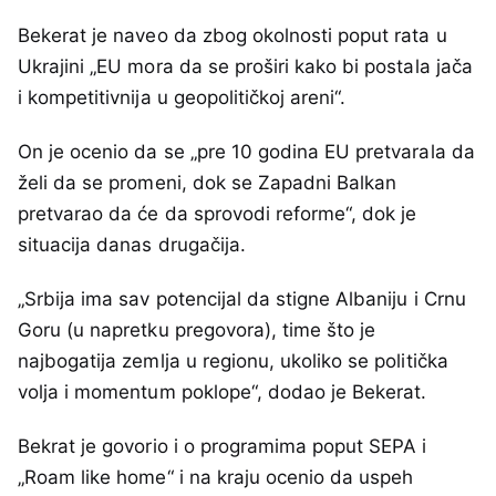
Bekerat je naveo da zbog okolnosti poput rata u
Ukrajini „EU mora da se proširi kako bi postala jača
i kompetitivnija u geopolitičkoj areni“.
On je ocenio da se „pre 10 godina EU pretvarala da
želi da se promeni, dok se Zapadni Balkan
pretvarao da će da sprovodi reforme“, dok je
situacija danas drugačija.
„Srbija ima sav potencijal da stigne Albaniju i Crnu
Goru (u napretku pregovora), time što je
najbogatija zemlja u regionu, ukoliko se politička
volja i momentum poklope“, dodao je Bekerat.
Bekrat je govorio i o programima poput SEPA i
„Roam like home“ i na kraju ocenio da uspeh