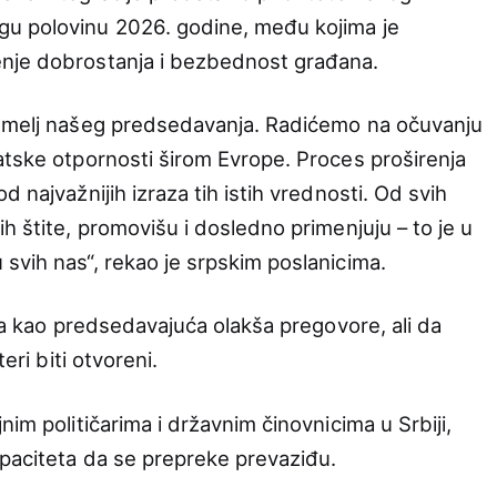
u polovinu 2026. godine, među kojima je
nje dobrostanja i bezbednost građana.
temelj našeg predsedavanja. Radićemo na očuvanju
atske otpornosti širom Evrope. Proces proširenja
 najvažnijih izraza tih istih vrednosti. Od svih
h štite, promovišu i dosledno primenjuju – to je u
svih nas“, rekao je srpskim poslanicima.
 da kao predsedavajuća olakša pregovore, ali da
eri biti otvoreni.
nim političarima i državnim činovnicima u Srbiji,
apaciteta da se prepreke prevaziđu.