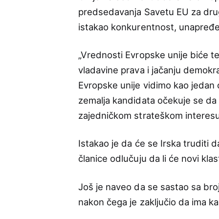
predsedavanja Savetu EU za drug
istakao konkurentnost, unapređe
„Vrednosti Evropske unije biće 
vladavine prava i jačanju demokr
Evropske unije vidimo kao jedan od
zemalja kandidata očekuje se da i
zajedničkom strateškom interesu 
Istakao je da će se Irska truditi
članice odlučuju da li će novi klast
Još je naveo da se sastao sa broj
nakon čega je zaključio da ima k