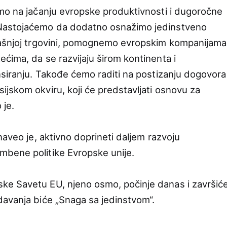
mo na jačanju evropske produktivnosti i dugoročne
Nastojaćemo da dodatno osnažimo jedinstveno
rašnjoj trgovini, pomognemo evropskim kompanijama
ćima, da se razvijaju širom kontinenta i
nsiranju. Takođe ćemo raditi na postizanju dogovora
jskom okviru, koji će predstavljati osnovu za
 je.
naveo je, aktivno doprineti daljem razvoju
mbene politike Evropske unije.
e Savetu EU, njeno osmo, počinje danas i završić
avanja biće „Snaga sa jedinstvom“.