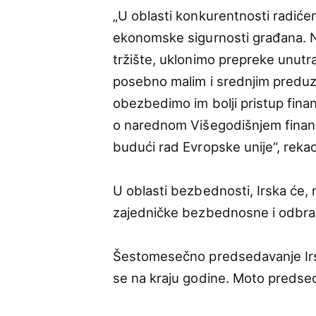
„U oblasti konkurentnosti radiće
ekonomske sigurnosti građana. 
tržište, uklonimo prepreke unut
posebno malim i srednjim preduze
obezbedimo im bolji pristup fina
o narednom Višegodišnjem finansi
budući rad Evropske unije“, rekao
U oblasti bezbednosti, Irska će, 
zajedničke bezbednosne i odbra
Šestomesečno predsedavanje Irsk
se na kraju godine. Moto predsed