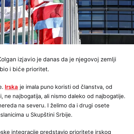
olgan izjavio je danas da je njegovoj zemlji
io i biće prioritet.
e.
Irska
je imala puno koristi od članstva, od
, ne najbogatija, ali nismo daleko od najbogatije.
ereda na severu. I želimo da i drugi osete
lanicima u Skupštini Srbije.
ke integracije predstavio prioritete irskog