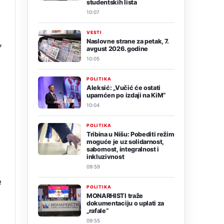
studentskih lista
10:07
VESTI
,
Naslovne strane za petak, 7.
avgust 2026. godine
10:05
POLITIKA
Aleksić: „Vučić će ostati
upamćen po izdaji na KiM“
10:04
POLITIKA
Tribina u Nišu: Pobediti režim
moguće je uz solidarnost,
sabornost, integralnost i
inkluzivnost
09:59
e
POLITIKA
MONARHISTI traže
dokumentaciju o uplati za
„rafale“
09:55