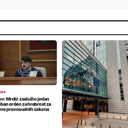
TIKA
ov: Mrdić zaslužio jedan
ban orden za hrabrost za
ne pravosudnih zakona