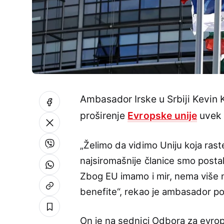
Ambasador Irske u Srbiji Kevin K
proširenje
Evropske unije
uvek b
„Želimo da vidimo Uniju koja rast
najsiromašnije članice smo postali
Zbog EU imamo i mir, nema više n
benefite“, rekao je ambasador pos
On je na sednici Odbora za evrops