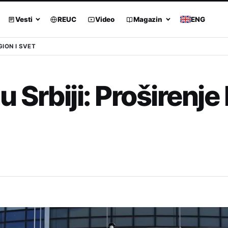
Vesti
REUC
Video
Magazin
ENG
GION I SVET
Srbiji: Proširenje b