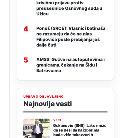
krivičnu prijavu protiv
predsednice Osnovnog suda u
Užicu
4
Ponoš (SRCE): Vlasnici batinaša
ne razumeju da će se glas
Filipovića posle prebijanja još
dalje čuti
5
AMSS: Gužve na autoputevima i
granicama, čekanje na Šidu i
Batrovcima
UPRAVO OBJAVLJENO
Najnovije vesti
VESTI
Đukanović (SNS): Lako može
da se desi da na izborima
bude više takozvanih