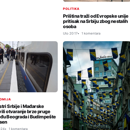
POLITIKA
Priština traži od Evropske unije
pritisak na Srbiju zbog nestalih
osoba
Uto 20:17
1 komentara
OMIJA
stri Srbije i Mađarske
vili otvaranje brze pruge
đu Beograda i Budimpešte
esen
:24
1 komentara