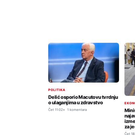
POLITIKA
Delić osporio Macutovu tvrdnju
o ulaganjima u zdravstvo
EKON
Mini
Čet 11:02
1 komentara
naja
izme
za j
Čet 18