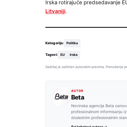
Irska rotirajuće predsedavanje E
Litvaniji
.
Kategorija:
Politika
Tagovi:
EU
Irska
Sadržaj je zaštićen autorskim pravima. Prenošenje je
AUTOR
Beta
Novinska agencija Beta osnova
profesionalnom informisanju iz
doslednim profesionalnim sta
Svi tekstovi autora