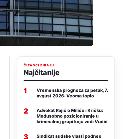
ČITAOCI BIRAJU
Najčitanije
1
Vremenska prognoza za petak, 7.
avgust 2026: Veoma toplo
2
Advokat Rajić o Miliću i Kričku:
Međusobno pozicioniranje u
kriminalnoj grupi koju vodi Vučić
3
Sindikat sudske vlasti podneo