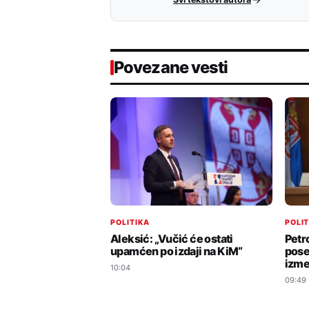
Povezane vesti
POLITIKA
POLI
Aleksić: „Vučić će ostati
Petr
upamćen po izdaji na KiM“
pose
izme
10:04
09:49