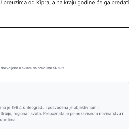
U preuzima od Kipra, a na kraju godine će ga predat
 dozvoljeno u skladu sa pravilima SNM.rs.
na je 1992. u Beogradu i posvećena je objektivnom i
 Srbije, regiona i sveta. Prepoznata je po nezavisnom novinarstvu i
ndardima.