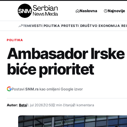
Pređi
na
Naslovna
Najnovije
sadržaj
TEME
VESTI
POLITIKA
PROTESTI
DRUŠTVO
EKONOMIJA
RE
POLITIKA
Ambasador Irske u 
biće prioritet
Postavi
SNM.rs
kao omiljeni Google izvor
Autor:
Beta
1. jul 2026.
12:50
2 min čitanja
1 komentara