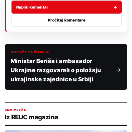
Napiši komentar
→
Pročitaj komentare
SLEDEĆE ZA ČITANJE
Ministar Beriša i ambasador
Ukrajine razgovarali o položaju
ukrajinske zajednice u Srbiji
SNM MREŽA
Iz REUC magazina