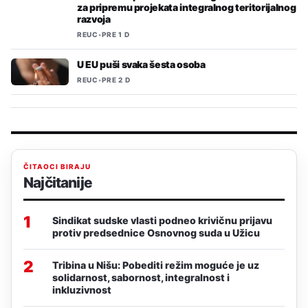
za pripremu projekata integralnog teritorijalnog
razvoja
REUC
•
PRE 1 D
U EU puši svaka šesta osoba
REUC
•
PRE 2 D
ČITAOCI BIRAJU
Najčitanije
1
Sindikat sudske vlasti podneo krivičnu prijavu
protiv predsednice Osnovnog suda u Užicu
2
Tribina u Nišu: Pobediti režim moguće je uz
solidarnost, sabornost, integralnost i
inkluzivnost