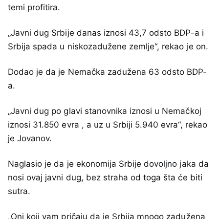
temi profitira.
„Javni dug Srbije danas iznosi 43,7 odsto BDP-a i
Srbija spada u niskozadužene zemlje“, rekao je on.
Dodao je da je Nemačka zadužena 63 odsto BDP-
a.
„Javni dug po glavi stanovnika iznosi u Nemačkoj
iznosi 31.850 evra , a uz u Srbiji 5.940 evra“, rekao
je Jovanov.
Naglasio je da je ekonomija Srbije dovoljno jaka da
nosi ovaj javni dug, bez straha od toga šta će biti
sutra.
„Oni koji vam pričaju da je Srbija mnogo zadužena