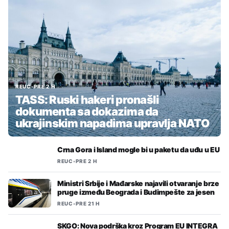
REUC
•
PRE 2 H
TASS: Ruski hakeri pronašli
dokumenta sa dokazima da
ukrajinskim napadima upravlja NATO
Crna Gora i Island mogle bi u paketu da uđu u EU
REUC
•
PRE 2 H
Ministri Srbije i Mađarske najavili otvaranje brze
pruge između Beograda i Budimpešte za jesen
REUC
•
PRE 21 H
SKGO: Nova podrška kroz Program EU INTEGRA