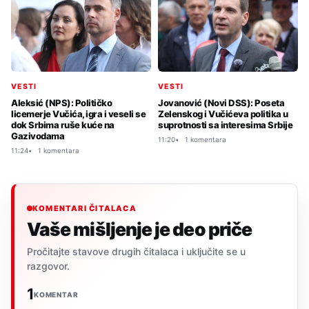
VESTI
VESTI
Aleksić (NPS): Političko
Jovanović (Novi DSS): Poseta
licemerje Vučića, igra i veseli se
Zelenskog i Vučićeva politika u
dok Srbima ruše kuće na
suprotnosti sa interesima Srbije
Gazivodama
11:20
1 komentara
11:24
1 komentara
KOMENTARI ČITALACA
Vaše mišljenje je deo priče
Pročitajte stavove drugih čitalaca i uključite se u
razgovor.
1
KOMENTAR