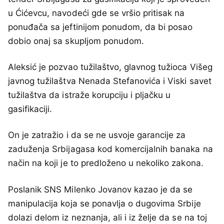
u Ćićevcu, navodeći gde se vršio pritisak na
ponuđača sa jeftinijom ponudom, da bi posao
dobio onaj sa skupljom ponudom.
Aleksić je pozvao tužilaštvo, glavnog tužioca Višeg
javnog tužilaštva Nenada Stefanovića i Viski savet
tužilaštva da istraže korupciju i pljačku u
gasifikaciji.
On je zatražio i da se ne usvoje garancije za
zaduženja Srbijagasa kod komercijalnih banaka na
način na koji je to predloženo u nekoliko zakona.
Poslanik SNS Milenko Jovanov kazao je da se
manipulacija koja se ponavlja o dugovima Srbije
dolazi delom iz neznanja, ali i iz želje da se na toj