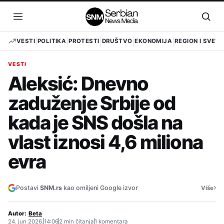
Pređi
na
Otvori
Otvo
sadržaj
meni
pret
VESTI
POLITIKA
PROTESTI
DRUŠTVO
EKONOMIJA
REGION I SVET
VESTI
Aleksić: Dnevno
zaduženje Srbije od
kada je SNS došla na
vlast iznosi 4,6 miliona
evra
›
Postavi
SNM.rs
kao omiljeni Google izvor
Više
Autor:
Beta
24. jun 2026.
14:06
2 min čitanja
1 komentara