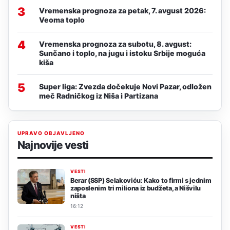
3
Vremenska prognoza za petak, 7. avgust 2026:
Veoma toplo
4
Vremenska prognoza za subotu, 8. avgust:
Sunčano i toplo, na jugu i istoku Srbije moguća
kiša
5
Super liga: Zvezda dočekuje Novi Pazar, odložen
meč Radničkog iz Niša i Partizana
UPRAVO OBJAVLJENO
Najnovije vesti
VESTI
Berar (SSP) Selakoviću: Kako to firmi s jednim
zaposlenim tri miliona iz budžeta, a Nišvilu
ništa
16:12
VESTI