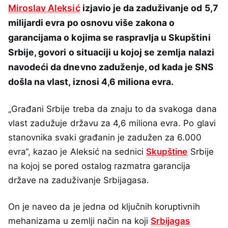
Miroslav Aleksić
izjavio je da zaduživanje od 5,7
milijardi evra po osnovu više zakona o
garancijama o kojima se raspravlja u Skupštini
Srbije, govori o situaciji u kojoj se zemlja nalazi
navodeći da dnevno zaduženje, od kada je SNS
došla na vlast, iznosi 4,6 miliona evra.
„Građani Srbije treba da znaju to da svakoga dana
vlast zadužuje državu za 4,6 miliona evra. Po glavi
stanovnika svaki građanin je zadužen za 6.000
evra“, kazao je Aleksić na sednici
Skupštine
Srbije
na kojoj se pored ostalog razmatra garancija
države na zaduživanje Srbijagasa.
On je naveo da je jedna od ključnih koruptivnih
mehanizama u zemlji način na koji
Srbijagas