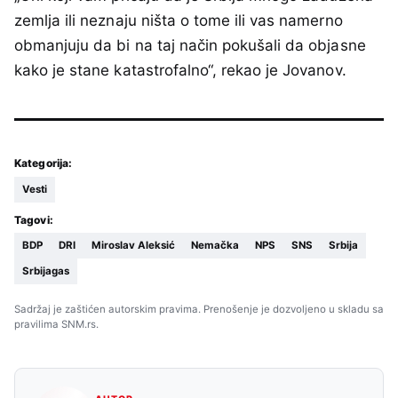
zemlja ili neznaju ništa o tome ili vas namerno
obmanjuju da bi na taj način pokušali da objasne
kako je stane katastrofalno“, rekao je Jovanov.
Kategorija:
Vesti
Tagovi:
BDP
DRI
Miroslav Aleksić
Nemačka
NPS
SNS
Srbija
Srbijagas
Sadržaj je zaštićen autorskim pravima. Prenošenje je dozvoljeno u skladu sa
pravilima SNM.rs.