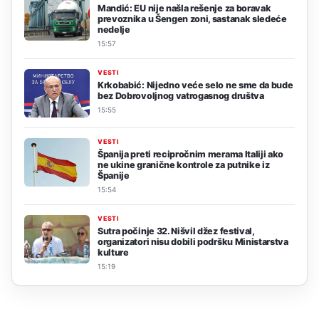
Mandić: EU nije našla rešenje za boravak
prevoznika u Šengen zoni, sastanak sledeće
nedelje
15:57
VESTI
Krkobabić: Nijedno veće selo ne sme da bude
bez Dobrovoljnog vatrogasnog društva
15:55
VESTI
Španija preti recipročnim merama Italiji ako
ne ukine granične kontrole za putnike iz
Španije
15:54
VESTI
Sutra počinje 32. Nišvil džez festival,
organizatori nisu dobili podršku Ministarstva
kulture
15:19