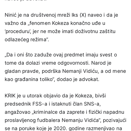
Ninić je na društvenoj mreži Iks (X) naveo i da je
važno da „fenomen Kokeza konačno uđe u
‘proceduru’, јеr ne može imati doživotnu zaštitu
odlazećeg režima“.
„Da i oni što zaduže ovaj predmet imaju svest o
tome da dolazi vreme odgovornosti. Narod je
gladan pravde, podrška Nemanji Vidiću, a od mene
kao građanina toliko“, dodao je advokat.
KRIK je u utorak objavio da je Kokeza, bivši
predsednik FSS-a i istaknuti član SNS-a,
angažovao „kriminalce da zaprete i fizički napadnu
proslavljenog fudbalera Nemanju Vidića“, pozivajući
se na poruke koje je 2020. godine razmenjivao na