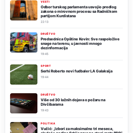
VESTI
Odbor turskog parlamenta usvojio predlog
zakona o mirovnom procesu sa Radničkom
partijom Kurdistana
22:13
DRUŠTVO
Predsednica Opštine Kovin: Sve raspoložive
snage na terenu, u javnosti mnogo
dezinformacija
19:45
SPORT
Serhi Roberto novi fudbaler LA Galaksija
19:44
DRUŠTVO
Više od 30 lažnih dojava o požaru na
Divčibarama
19:43
POLITIKA
Vučić: „Izbori za maksimalno tri meseca,