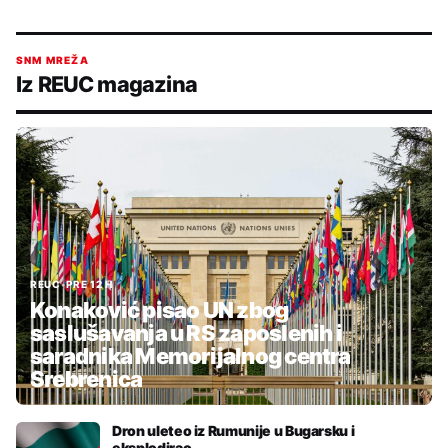
SNM MREŽA
Iz REUC magazina
REUC
•
PRE 12 H
Konaković pisao UN zbog
saslušavanja u RS zaposlenih i
saradnika Memorijalnog centra
Srebrenica
Dron uleteo iz Rumunije u Bugarsku i
eksplodirao