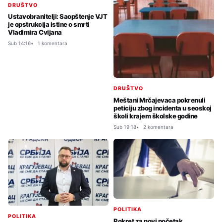
DRUŠTVO
Ustavobranitelji: Saopštenje VJT
je opstrukcija istine o smrti
Vladimira Cvijana
Sub 14:16
1 komentara
DRUŠTVO
Meštani Mrčajevaca pokrenuli
peticiju zbog incidenta u seoskoj
školi krajem školske godine
Sub 19:18
2 komentara
POLITIKA
POLITIKA
Pokret za novi početak