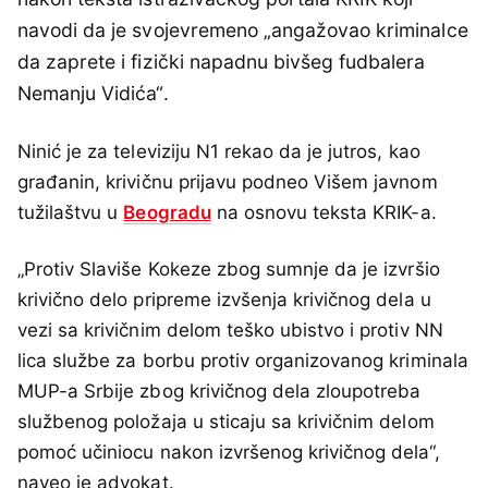
navodi da je svojevremeno „angažovao kriminalce
da zaprete i fizički napadnu bivšeg fudbalera
Nemanju Vidića“.
Ninić je za televiziju N1 rekao da je jutros, kao
građanin, krivičnu prijavu podneo Višem javnom
tužilaštvu u
Beogradu
na osnovu teksta KRIK-a.
„Protiv Slaviše Kokeze zbog sumnje da je izvršio
krivično delo pripreme izvšenja krivičnog dela u
vezi sa krivičnim delom teško ubistvo i protiv NN
lica službe za borbu protiv organizovanog kriminala
MUP-a Srbije zbog krivičnog dela zloupotreba
službenog položaja u sticaju sa krivičnim delom
pomoć učiniocu nakon izvršenog krivičnog dela“,
naveo je advokat.