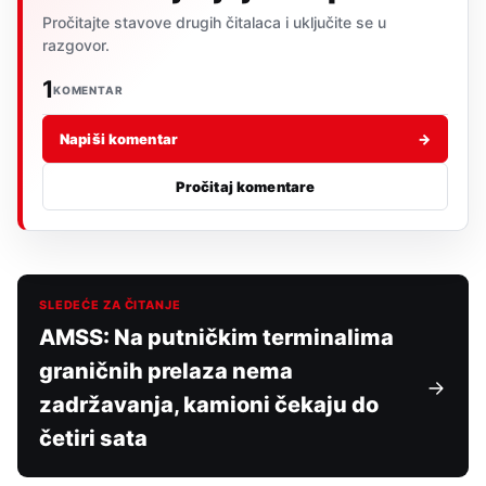
Pročitajte stavove drugih čitalaca i uključite se u
razgovor.
1
KOMENTAR
Napiši komentar
→
Pročitaj komentare
SLEDEĆE ZA ČITANJE
AMSS: Na putničkim terminalima
graničnih prelaza nema
zadržavanja, kamioni čekaju do
četiri sata