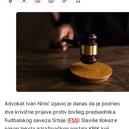
Advokat Ivan Ninić izjavio je danas da je podneo
dve krivične prijave protiv bivšeg predsednika
Fudbalskog saveza Srbije (
FSS
) Slaviše Kokeze
nakon teksta istraživačkog portala KRIK koji