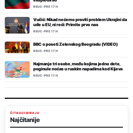
REUC
•
PRE 17 H
Vučić: Nikad nećemo praviti problem Ukrajini da
uđe u EU, ni reći: Primite prvo nas
REUC
•
PRE 17 H
BBC o poseti Zelenskog Beogradu (VIDEO)
REUC
•
PRE 17 H
Najmanje tri osobe, među kojima jedno dete,
poginule noćas u ruskim napadima kod Kijeva
REUC
•
PRE 17 H
ČITAOCI BIRAJU
Najčitanije