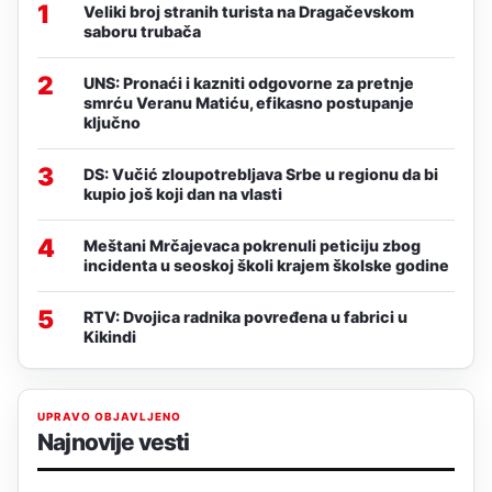
1
Veliki broj stranih turista na Dragačevskom
saboru trubača
2
UNS: Pronaći i kazniti odgovorne za pretnje
smrću Veranu Matiću, efikasno postupanje
ključno
3
DS: Vučić zloupotrebljava Srbe u regionu da bi
kupio još koji dan na vlasti
4
Meštani Mrčajevaca pokrenuli peticiju zbog
incidenta u seoskoj školi krajem školske godine
5
RTV: Dvojica radnika povređena u fabrici u
Kikindi
UPRAVO OBJAVLJENO
Najnovije vesti