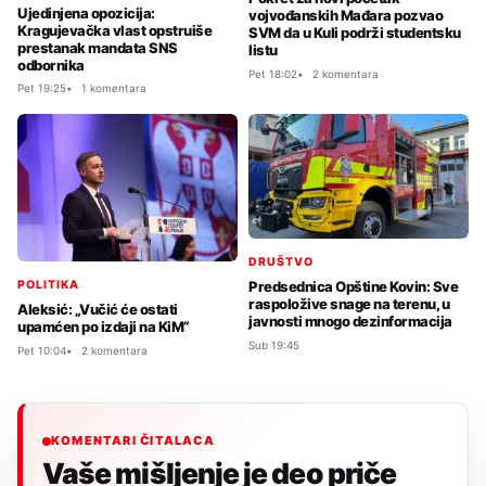
Ujedinjena opozicija:
vojvođanskih Mađara pozvao
Kragujevačka vlast opstruiše
SVM da u Kuli podrži studentsku
prestanak mandata SNS
listu
odbornika
Pet 18:02
2 komentara
Pet 19:25
1 komentara
DRUŠTVO
POLITIKA
Predsednica Opštine Kovin: Sve
raspoložive snage na terenu, u
Aleksić: „Vučić će ostati
javnosti mnogo dezinformacija
upamćen po izdaji na KiM“
Sub 19:45
Pet 10:04
2 komentara
KOMENTARI ČITALACA
Vaše mišljenje je deo priče