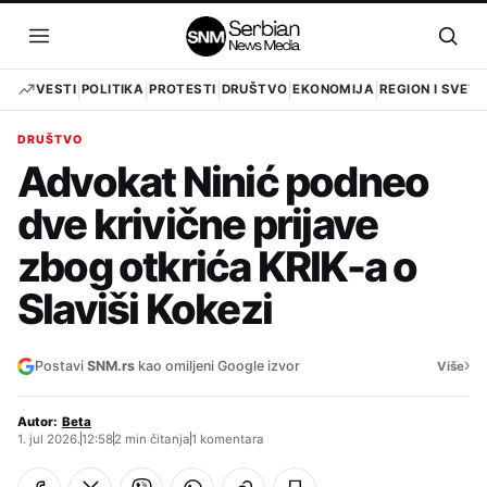
Pređi
na
Otvori
Otvo
sadržaj
meni
pret
VESTI
POLITIKA
PROTESTI
DRUŠTVO
EKONOMIJA
REGION I SVET
DRUŠTVO
Advokat Ninić podneo
dve krivične prijave
zbog otkrića KRIK-a o
Slaviši Kokezi
›
Postavi
SNM.rs
kao omiljeni Google izvor
Više
Autor:
Beta
1. jul 2026.
12:58
2 min čitanja
1 komentara