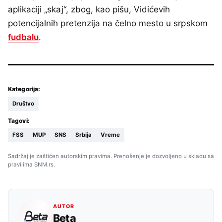
aplikaciji „skaj“, zbog, kao pišu, Vidićevih
potencijalnih pretenzija na čelno mesto u srpskom
fudbalu
.
Kategorija:
Društvo
Tagovi:
FSS
MUP
SNS
Srbija
Vreme
Sadržaj je zaštićen autorskim pravima. Prenošenje je dozvoljeno u skladu sa
pravilima SNM.rs.
AUTOR
Beta