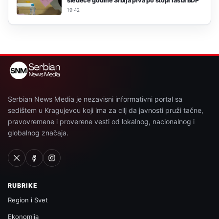
sledeće godine Srbija prva po stopi rasta BDP“
19:42
Serbian News Media je nezavisni informativni portal sa
sedištem u Kragujevcu koji ima za cilj da javnosti pruži tačne,
pravovremene i proverene vesti od lokalnog, nacionalnog i
globalnog značaja.
RUBRIKE
Region i Svet
Ekonomija