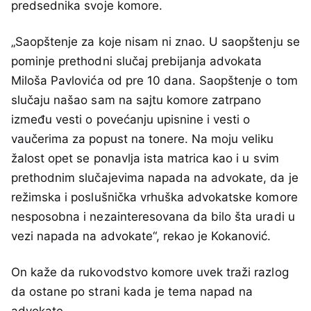
predsednika svoje komore.
„Saopštenje za koje nisam ni znao. U saopštenju se
pominje prethodni slučaj prebijanja advokata
Miloša Pavlovića od pre 10 dana. Saopštenje o tom
slučaju našao sam na sajtu komore zatrpano
između vesti o povećanju upisnine i vesti o
vaučerima za popust na tonere. Na moju veliku
žalost opet se ponavlja ista matrica kao i u svim
prethodnim slučajevima napada na advokate, da je
režimska i poslušnička vrhuška advokatske komore
nesposobna i nezainteresovana da bilo šta uradi u
vezi napada na advokate“, rekao je Kokanović.
On kaže da rukovodstvo komore uvek traži razlog
da ostane po strani kada je tema napad na