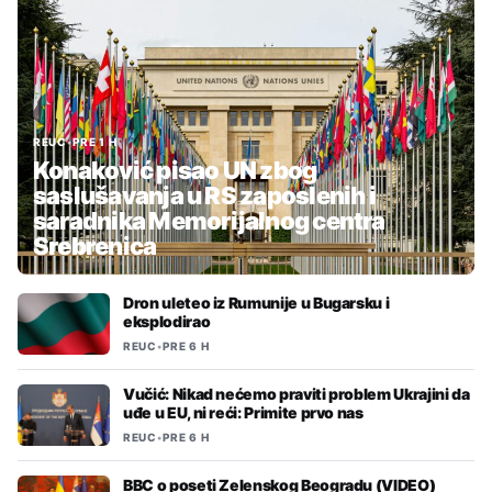
REUC
•
PRE 1 H
Konaković pisao UN zbog
saslušavanja u RS zaposlenih i
saradnika Memorijalnog centra
Srebrenica
Dron uleteo iz Rumunije u Bugarsku i
eksplodirao
REUC
•
PRE 6 H
Vučić: Nikad nećemo praviti problem Ukrajini da
uđe u EU, ni reći: Primite prvo nas
REUC
•
PRE 6 H
BBC o poseti Zelenskog Beogradu (VIDEO)