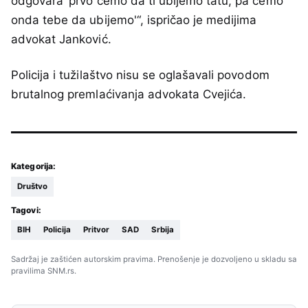
odgovara ‘prvo ćemo da ti ubijemo tatu, pa ćemo
onda tebe da ubijemo'“, ispričao je medijima
advokat Janković.
Policija i tužilaštvo nisu se oglašavali povodom
brutalnog premlaćivanja advokata Cvejića.
Kategorija:
Društvo
Tagovi:
BIH
Policija
Pritvor
SAD
Srbija
Sadržaj je zaštićen autorskim pravima. Prenošenje je dozvoljeno u skladu sa
pravilima SNM.rs.