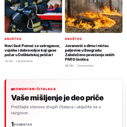
DRUŠTVO
DRUŠTVO
Jovanović o dimu i mirisu
Novi Sad: Pomoć za vatrogasce,
paljevine u Beogradu:
vojnike i dobrovoljce koji gase
Zabeleženo povećanje nekih
požar u Deliblatskoj peščari
PM10 čestica
14:19
1 komentara
08:58
1 komentara
KOMENTARI ČITALACA
Vaše mišljenje je deo priče
Pročitajte stavove drugih čitalaca i uključite se u
razgovor.
1
KOMENTAR