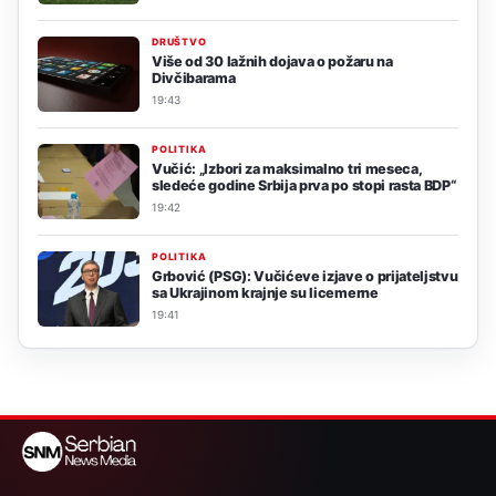
DRUŠTVO
Više od 30 lažnih dojava o požaru na
Divčibarama
19:43
POLITIKA
Vučić: „Izbori za maksimalno tri meseca,
sledeće godine Srbija prva po stopi rasta BDP“
19:42
POLITIKA
Grbović (PSG): Vučićeve izjave o prijateljstvu
sa Ukrajinom krajnje su licemerne
19:41