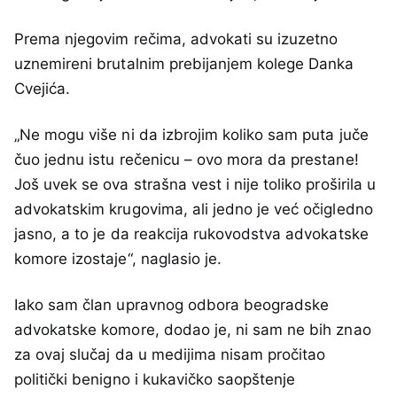
Prema njegovim rečima, advokati su izuzetno
uznemireni brutalnim prebijanjem kolege Danka
Cvejića.
„Ne mogu više ni da izbrojim koliko sam puta juče
čuo jednu istu rečenicu – ovo mora da prestane!
Još uvek se ova strašna vest i nije toliko proširila u
advokatskim krugovima, ali jedno je već očigledno
jasno, a to je da reakcija rukovodstva advokatske
komore izostaje“, naglasio je.
Iako sam član upravnog odbora beogradske
advokatske komore, dodao je, ni sam ne bih znao
za ovaj slučaj da u medijima nisam pročitao
politički benigno i kukavičko saopštenje