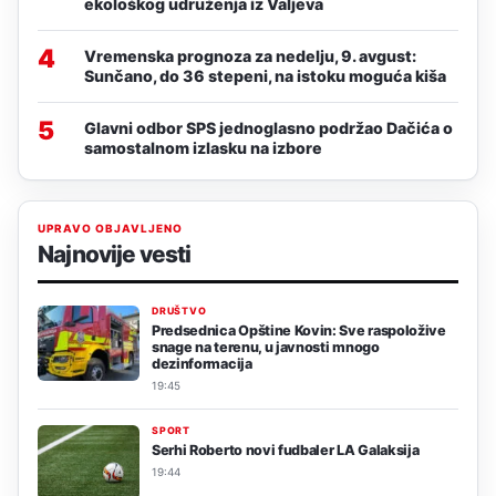
ekološkog udruženja iz Valjeva
4
Vremenska prognoza za nedelju, 9. avgust:
Sunčano, do 36 stepeni, na istoku moguća kiša
5
Glavni odbor SPS jednoglasno podržao Dačića o
samostalnom izlasku na izbore
UPRAVO OBJAVLJENO
Najnovije vesti
DRUŠTVO
Predsednica Opštine Kovin: Sve raspoložive
snage na terenu, u javnosti mnogo
dezinformacija
19:45
SPORT
Serhi Roberto novi fudbaler LA Galaksija
19:44