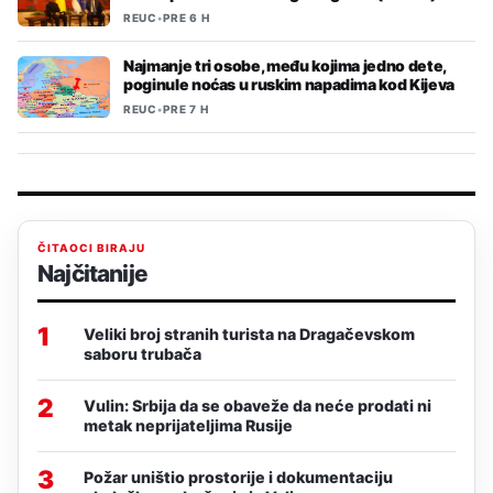
REUC
•
PRE 6 H
Najmanje tri osobe, među kojima jedno dete,
poginule noćas u ruskim napadima kod Kijeva
REUC
•
PRE 7 H
ČITAOCI BIRAJU
Najčitanije
1
Veliki broj stranih turista na Dragačevskom
saboru trubača
2
Vulin: Srbija da se obaveže da neće prodati ni
metak neprijateljima Rusije
3
Požar uništio prostorije i dokumentaciju