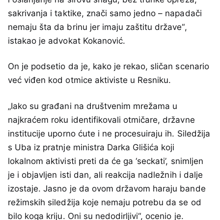
sakrivanja i taktike, znači samo jedno – napadači
nemaju šta da brinu jer imaju zaštitu države“,
istakao je advokat Kokanović.
On je podsetio da je, kako je rekao, sličan scenario
već viđen kod otmice aktiviste u Resniku.
„Iako su građani na društvenim mrežama u
najkraćem roku identifikovali otmičare, državne
institucije uporno ćute i ne procesuiraju ih. Siledžija
s Uba iz pratnje ministra Darka Glišića koji
lokalnom aktivisti preti da će ga ‘seckati’, snimljen
je i objavljen isti dan, ali reakcija nadležnih i dalje
izostaje. Jasno je da ovom državom haraju bande
režimskih siledžija koje nemaju potrebu da se od
bilo koga kriju. Oni su nedodirljivi“, ocenio je.