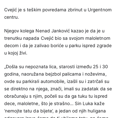
Cvejić je s teškim povredama zbrinut u Urgentnom
centru.
Njegov kolega Nenad Janković kazao je da je u
trenutku napada Cvejić bio sa svojom maloletnom
decom i da je zalivao boriće u parku ispred zgrade
u kojoj živi.
„Došla su nepoznata lica, starosti između 25 i 30
godina, naoružana bejzbol palicama i noževima,
ovde su parkirali automobile, izašli su i zatrčali su
se direktno na njega, znači, imali su zadatak da se
obračunaju s njim, počeli su da ga tuku tu ispred
dece, maloletne, što je strašno… Sin Luka kaže
‘nemojte tatu da bijete’, a jedan od njih huligana