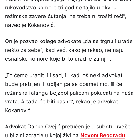
rukovodstvo komore tri godine tajilo u okviru
režimske zavere ćutanja, ne treba ni trošiti reči“,
naveo je Kokanović.
On je pozvao kolege advokate „da se trgnu i urade
nešto za sebe“, kad već, kako je rekao, nemaju
esnafske komore koje bi to uradile za njih.
„To ćemo uraditi ili sad, ili kad još neki advokat
bude prebijen ili ubijen pa se opametimo, ili će
režimska falanga bejzbol palicom pokucati na naša
vrata. A tada će biti kasno“, rekao je advokat
Kokanović.
Advokat Danko Cvejić pretučen je u subotu uveče
u blizini zgrade u kojoj živi na
Novom Beogradu
.