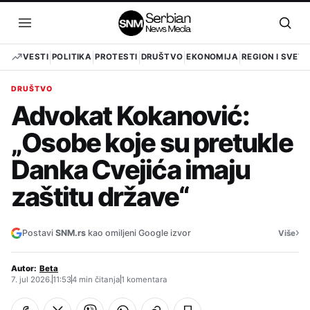
Pređi
na
Otvori
Otvo
sadržaj
meni
pret
VESTI
POLITIKA
PROTESTI
DRUŠTVO
EKONOMIJA
REGION I SVET
DRUŠTVO
Advokat Kokanović:
„Osobe koje su pretukle
Danka Cvejića imaju
zaštitu države“
›
Postavi
SNM.rs
kao omiljeni Google izvor
Više
Autor:
Beta
7. jul 2026.
11:53
4 min čitanja
1 komentara