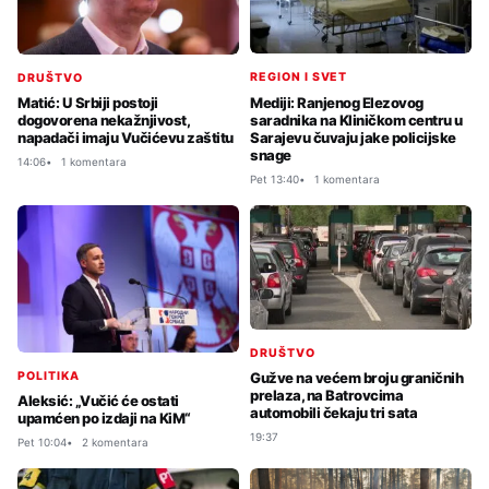
REGION I SVET
DRUŠTVO
Mediji: Ranjenog Elezovog
Matić: U Srbiji postoji
saradnika na Kliničkom centru u
dogovorena nekažnjivost,
Sarajevu čuvaju jake policijske
napadači imaju Vučićevu zaštitu
snage
14:06
1 komentara
Pet 13:40
1 komentara
DRUŠTVO
POLITIKA
Gužve na većem broju graničnih
prelaza, na Batrovcima
Aleksić: „Vučić će ostati
automobili čekaju tri sata
upamćen po izdaji na KiM“
19:37
Pet 10:04
2 komentara