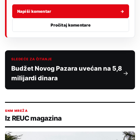
Napiši komentar
→
Pročitaj komentare
SLEDEĆE ZA ČITANJE
Budžet Novog Pazara uvećan na 5,8
milijardi dinara
SNM MREŽA
Iz REUC magazina