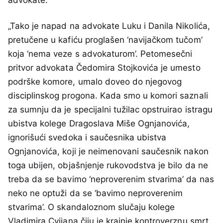
advokate.
„Tako je napad na advokate Luku i Danila Nikolića,
pretučene u kafiću proglašen ‘navijačkom tučom’
koja ‘nema veze s advokaturom’. Petomesečni
pritvor advokata Čedomira Stojkovića je umesto
podrške komore, umalo doveo do njegovog
disciplinskog progona. Kada smo u komori saznali
za sumnju da je specijalni tužilac opstruirao istragu
ubistva kolege Dragoslava Miše Ognjanovića,
ignorišući svedoka i saučesnika ubistva
Ognjanovića, koji je neimenovani saučesnik nakon
toga ubijen, objašnjenje rukovodstva je bilo da ne
treba da se bavimo ‘neproverenim stvarima’ da nas
neko ne optuži da se ‘bavimo neproverenim
stvarima’. O skandaloznom slučaju kolege
Vladimira Cvijana čiju je krajnje kontroverznu smrt